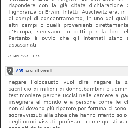
rispondere con la già citata dichiarazione 
l’ignoranza di Erwin. Infatti, Auschwitz era, in
di campi di concentramento, in uno dei quali 
altri campi o quelli provenienti direttamente
d’Europa, venivano condotti per la loro eli
Pertanto è ovvio che gli internati siano st
assassinati.
23 Nov 2008, 21:38
#35
sara di veroli
negare l’olocausto vuol dire negare la st
sacrificio di milioni di donne,bambini e uomi
testimoniare perchè uccisi nelle camere a ga
insegnare al mondo e a persone come lei ch
non si devono più ripetere,per fortuna ci sono
sopravvissuti alla shoa che hanno riferito so
degli orrori vissuti. professori come questi 