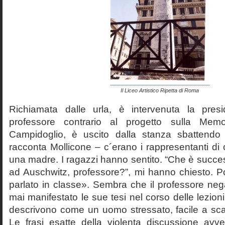
Il Liceo Artistico Ripetta di Roma
Richiamata dalle urla, è intervenuta la pres
professore contrario al progetto sulla Mem
Campidoglio, è uscito dalla stanza sbattendo 
racconta Mollicone – c´erano i rappresentanti di c
una madre. I ragazzi hanno sentito. “Che è succes
ad Auschwitz, professore?”, mi hanno chiesto. 
parlato in classe». Sembra che il professore neg
mai manifestato le sue tesi nel corso delle lezion
descrivono come un uomo stressato, facile a scat
Le frasi esatte della violenta discussione avv