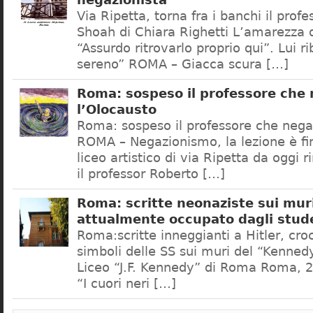
negazionista
Via Ripetta, torna fra i banchi il prof
Shoah di Chiara Righetti L’amarezza d
“Assurdo ritrovarlo proprio qui”. Lui r
sereno” ROMA – Giacca scura […]
Roma: sospeso il professore che
l’Olocausto
Roma: sospeso il professore che nega
ROMA – Negazionismo, la lezione è fini
liceo artistico di via Ripetta da oggi 
il professor Roberto […]
Roma: scritte neonaziste sui muri
attualmente occupato dagli stud
Roma:scritte inneggianti a Hitler, croc
simboli delle SS sui muri del “Kennedy
Liceo “J.F. Kennedy” di Roma Roma, 2
“I cuori neri […]