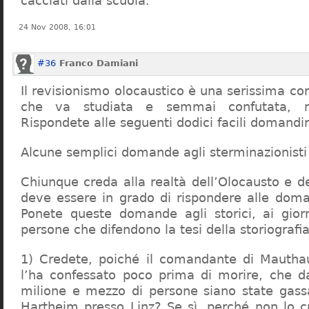
cacciati dalla scuola.
24 Nov 2008, 16:01
#36
Franco Damiani
Il revisionismo olocaustico è una serissima cor
che va studiata e semmai confutata, n
Rispondete alle seguenti dodici facili domandi
Alcune semplici domande agli sterminazionisti
Chiunque creda alla realtà dell’Olocausto e d
deve essere in grado di rispondere alle dom
Ponete queste domande agli storici, ai giorna
persone che difendono la tesi della storiografia 
1) Credete, poiché il comandante di Mauthau
l’ha confessato poco prima di morire, che d
milione e mezzo di persone siano state gassa
Hartheim presso Linz? Se sì, perché non lo 