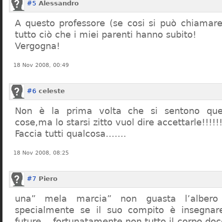
#5
Alessandro
A questo professore (se cosi si può chiamare)
tutto ciò che i miei parenti hanno subito!
Vergogna!
18 Nov 2008, 00:49
#6
celeste
Non è la prima volta che si sentono que
cose,ma lo starsi zitto vuol dire accettarle!!!!!
Faccia tutti qualcosa…….
18 Nov 2008, 08:25
#7
Piero
una” mela marcia” non guasta l’alber
specialmente se il suo compito è insegnare
future… fortunatamente non tutto il corpo doc