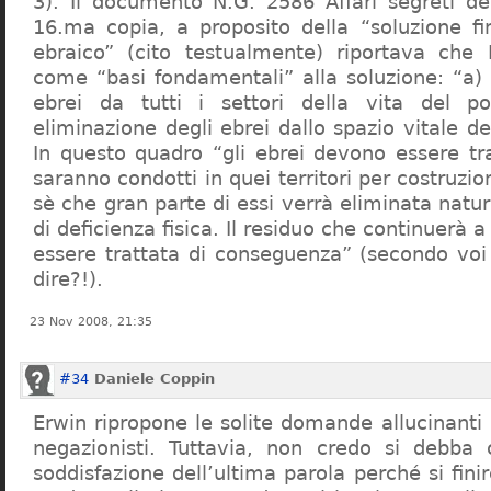
3). Il documento N.G. 2586 Affari segreti de
16.ma copia, a proposito della “soluzione f
ebraico” (cito testualmente) riportava che 
come “basi fondamentali” alla soluzione: “a) 
ebrei da tutti i settori della vita del p
eliminazione degli ebrei dallo spazio vitale d
In questo quadro “gli ebrei devono essere tra
saranno condotti in quei territori per costruzio
sè che gran parte di essi verrà eliminata nat
di deficienza fisica. Il residuo che continuerà 
essere trattata di conseguenza” (secondo vo
dire?!).
23 Nov 2008, 21:35
#34
Daniele Coppin
Erwin ripropone le solite domande allucinanti
negazionisti. Tuttavia, non credo si debba 
soddisfazione dell’ultima parola perché si finir