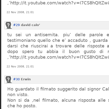
,’http://it.youtube.com/watch?v=I7CS8hQIt
22 Nov 2008, 21:01
#29
david calo’
tu sei un antisemita. piu’ delle parole e
testimoniano quello che e’ accaduto , guarda
darsi che riuscirai a trovare delle risposte
dopo spero tu abbia il buon gusto di n
,’http://it.youtube.com/watch?v=I7CS8hQIt
22 Nov 2008, 21:01
#30
Erwin
Ho guardato il filmato suggerito dal signor Ca
non visto.
Non si da ,nel filmato, alcuna risposta all
che ho posto.