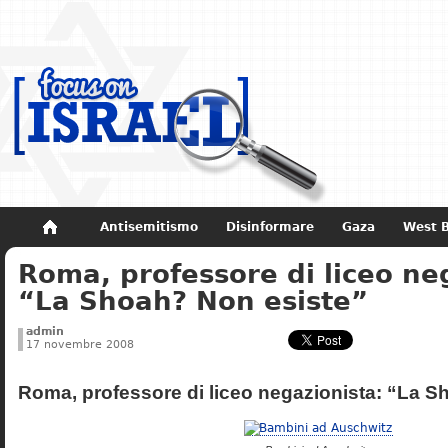
Antisemitismo
Disinformare
Gaza
West 
Roma, professore di liceo ne
Non dimenticare
Storia di Israele
“La Shoah? Non esiste”
admin
17 novembre 2008
Roma, professore di liceo negazionista: “La S