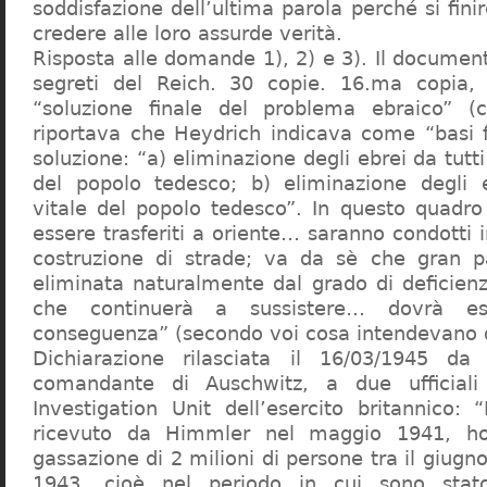
soddisfazione dell’ultima parola perché si finir
credere alle loro assurde verità.
Risposta alle domande 1), 2) e 3). Il documen
segreti del Reich. 30 copie. 16.ma copia, 
“soluzione finale del problema ebraico” (c
riportava che Heydrich indicava come “basi 
soluzione: “a) eliminazione degli ebrei da tutti 
del popolo tedesco; b) eliminazione degli e
vitale del popolo tedesco”. In questo quadro
essere trasferiti a oriente… saranno condotti in
costruzione di strade; va da sè che gran pa
eliminata naturalmente dal grado di deficienza
che continuerà a sussistere… dovrà ess
conseguenza” (secondo voi cosa intendevano d
Dichiarazione rilasciata il 16/03/1945 d
comandante di Auschwitz, a due ufficial
Investigation Unit dell’esercito britannico: 
ricevuto da Himmler nel maggio 1941, ho
gassazione di 2 milioni di persone tra il giugno
1943, cioè nel periodo in cui sono sta