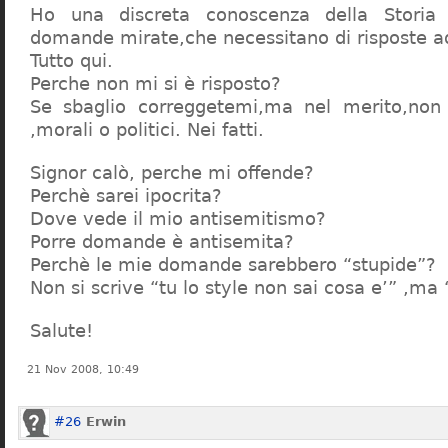
Ho una discreta conoscenza della Storia 
domande mirate,che necessitano di risposte a
Tutto qui.
Perche non mi si è risposto?
Se sbaglio correggetemi,ma nel merito,non c
,morali o politici. Nei fatti.
Signor calò, perche mi offende?
Perchè sarei ipocrita?
Dove vede il mio antisemitismo?
Porre domande è antisemita?
Perchè le mie domande sarebbero “stupide”?
Non si scrive “tu lo style non sai cosa e’” ,ma
Salute!
21 Nov 2008, 10:49
#26
Erwin