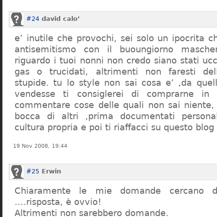
#24
david calo’
e’ inutile che provochi, sei solo un ipocrita 
antisemitismo con il buoungiorno masche
riguardo i tuoi nonni non credo siano stati uc
gas o trucidati, altrimenti non faresti d
stupide. tu lo style non sai cosa e’ ,da quel
vendesse ti consiglerei di comprarne in
commentare cose delle quali non sai niente,
bocca di altri ,prima documentati persona
cultura propria e poi ti riaffacci su questo blog
19 Nov 2008, 19:44
#25
Erwin
Chiaramente le mie domande cercano d
….risposta, è ovvio!
Altrimenti non sarebbero domande.