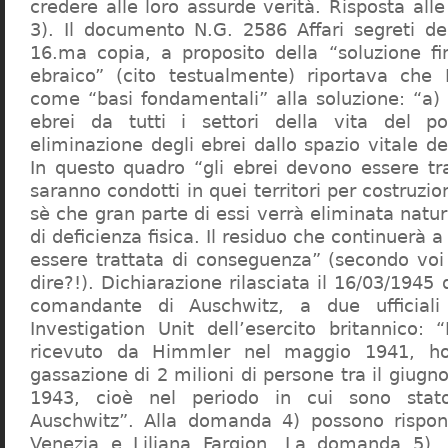
credere alle loro assurde verità. Risposta al
3). Il documento N.G. 2586 Affari segreti de
16.ma copia, a proposito della “soluzione f
ebraico” (cito testualmente) riportava che 
come “basi fondamentali” alla soluzione: “a) 
ebrei da tutti i settori della vita del p
eliminazione degli ebrei dallo spazio vitale d
In questo quadro “gli ebrei devono essere tra
saranno condotti in quei territori per costruzio
sè che gran parte di essi verrà eliminata nat
di deficienza fisica. Il residuo che continuerà 
essere trattata di conseguenza” (secondo vo
dire?!). Dichiarazione rilasciata il 16/03/1945
comandante di Auschwitz, a due ufficial
Investigation Unit dell’esercito britannico: 
ricevuto da Himmler nel maggio 1941, ho
gassazione di 2 milioni di persone tra il giugno
1943, cioè nel periodo in cui sono sta
Auschwitz”. Alla domanda 4) possono rispo
Venezia e Liliana Fargion. La domanda 5), 