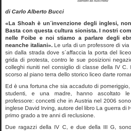
Bambini ad Auschwitz
di Carlo Alberto Bucci
«La Shoah è un´invenzione degli inglesi, non
Basta con questa cultura sionista. I nostri com
nelle Foibe e noi stiamo a parlare degli eb
neanche italiani».
Le urla di un professore di via
sin dalla strada dove s´affaccia la porta del liceo 
grida di protesta, contro le sue posizioni negazi
colleghi riuniti nel consiglio di classe della IV 
scorso al piano terra dello storico liceo darte roma
Ed è una fortuna che sia accaduto di pomeriggio, 
studenti, e una madre, hanno ascoltato le f
professore: concetti che in Austria nel 2006 sono 
inglese David Irving, autore del libro La guerra di H
primo grado a tre anni di reclusione.
Due ragazzi della IV C, e due della III G, son