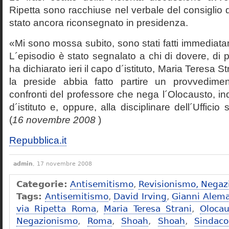
Ripetta sono racchiuse nel verbale del consiglio 
stato ancora riconsegnato in presidenza.
«Mi sono mossa subito, sono stati fatti immediatam
L´episodio è stato segnalato a chi di dovere, di 
ha dichiarato ieri il capo d´istituto, Maria Teresa S
la preside abbia fatto partire un provvedime
confronti del professore che nega l´Olocausto, ind
d´istituto e, oppure, alla disciplinare dell´Ufficio 
(
16 novembre 2008
)
Repubblica.it
admin
, 17 novembre 2008
Categorie:
Antisemitismo
,
Revisionismo, Negaz
Tags:
Antisemitismo
,
David Irving
,
Gianni Alem
via Ripetta Roma
,
Maria Teresa Strani
,
Olocau
Negazionismo
,
Roma
,
Shoah
,
Shoah
,
Sindac