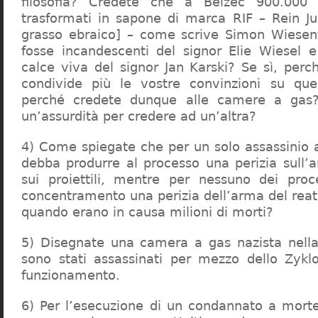
filosofia? Credete che a Belzec 900.000 
trasformati in sapone di marca RIF – Rein Ju
grasso ebraico] – come scrive Simon Wiesent
fosse incandescenti del signor Elie Wiesel 
calce viva del signor Jan Karski? Se sì, perc
condivide più le vostre convinzioni su que
perché credete dunque alle camere a gas?
un’assurdità per credere ad un’altra?
4) Come spiegate che per un solo assassinio a 
debba produrre al processo una perizia sull’
sui proiettili, mentre per nessuno dei proc
concentramento una perizia dell’arma del reat
quando erano in causa milioni di morti?
5) Disegnate una camera a gas nazista nella
sono stati assassinati per mezzo dello Zykl
funzionamento.
6) Per l’esecuzione di un condannato a mort