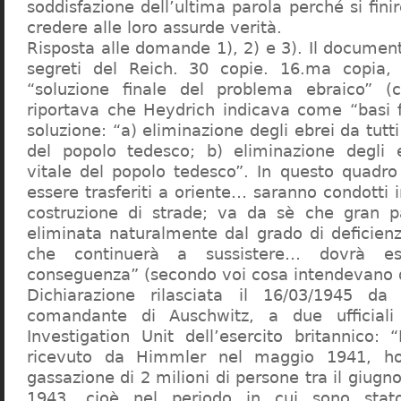
soddisfazione dell’ultima parola perché si finir
credere alle loro assurde verità.
Risposta alle domande 1), 2) e 3). Il documen
segreti del Reich. 30 copie. 16.ma copia, 
“soluzione finale del problema ebraico” (c
riportava che Heydrich indicava come “basi 
soluzione: “a) eliminazione degli ebrei da tutti 
del popolo tedesco; b) eliminazione degli e
vitale del popolo tedesco”. In questo quadro
essere trasferiti a oriente… saranno condotti in
costruzione di strade; va da sè che gran pa
eliminata naturalmente dal grado di deficienza
che continuerà a sussistere… dovrà ess
conseguenza” (secondo voi cosa intendevano d
Dichiarazione rilasciata il 16/03/1945 d
comandante di Auschwitz, a due ufficial
Investigation Unit dell’esercito britannico: 
ricevuto da Himmler nel maggio 1941, ho
gassazione di 2 milioni di persone tra il giugno
1943, cioè nel periodo in cui sono sta