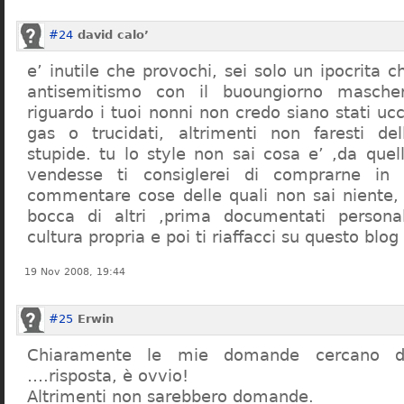
#24
david calo’
e’ inutile che provochi, sei solo un ipocrita 
antisemitismo con il buoungiorno masche
riguardo i tuoi nonni non credo siano stati uc
gas o trucidati, altrimenti non faresti d
stupide. tu lo style non sai cosa e’ ,da quel
vendesse ti consiglerei di comprarne in
commentare cose delle quali non sai niente,
bocca di altri ,prima documentati persona
cultura propria e poi ti riaffacci su questo blog
19 Nov 2008, 19:44
#25
Erwin
Chiaramente le mie domande cercano d
….risposta, è ovvio!
Altrimenti non sarebbero domande.