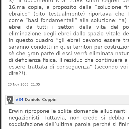
3). Il documento N.G. 2586 Affari segreti de
16.ma copia, a proposito della “soluzione f
ebraico” (cito testualmente) riportava che 
come “basi fondamentali” alla soluzione: “a) 
ebrei da tutti i settori della vita del p
eliminazione degli ebrei dallo spazio vitale d
In questo quadro “gli ebrei devono essere tra
saranno condotti in quei territori per costruzio
sè che gran parte di essi verrà eliminata nat
di deficienza fisica. Il residuo che continuerà 
essere trattata di conseguenza” (secondo vo
dire?!).
23 Nov 2008, 21:35
#34
Daniele Coppin
Erwin ripropone le solite domande allucinanti
negazionisti. Tuttavia, non credo si debba 
soddisfazione dell’ultima parola perché si finir