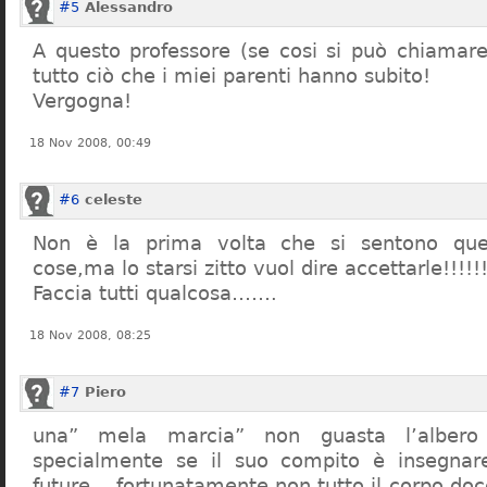
#5
Alessandro
A questo professore (se cosi si può chiamare)
tutto ciò che i miei parenti hanno subito!
Vergogna!
18 Nov 2008, 00:49
#6
celeste
Non è la prima volta che si sentono que
cose,ma lo starsi zitto vuol dire accettarle!!!!!
Faccia tutti qualcosa…….
18 Nov 2008, 08:25
#7
Piero
una” mela marcia” non guasta l’alber
specialmente se il suo compito è insegnare
future… fortunatamente non tutto il corpo doc