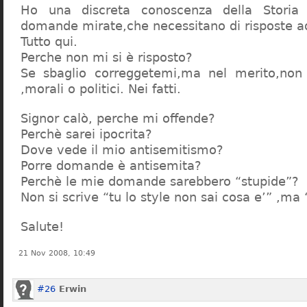
Ho una discreta conoscenza della Storia 
domande mirate,che necessitano di risposte a
Tutto qui.
Perche non mi si è risposto?
Se sbaglio correggetemi,ma nel merito,non c
,morali o politici. Nei fatti.
Signor calò, perche mi offende?
Perchè sarei ipocrita?
Dove vede il mio antisemitismo?
Porre domande è antisemita?
Perchè le mie domande sarebbero “stupide”?
Non si scrive “tu lo style non sai cosa e’” ,ma
Salute!
21 Nov 2008, 10:49
#26
Erwin