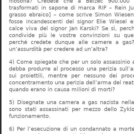
filosofia? Credete che a Belzec 900.000 
trasformati in sapone di marca RIF – Rein Ju
grasso ebraico] – come scrive Simon Wiesent
fosse incandescenti del signor Elie Wiesel 
calce viva del signor Jan Karski? Se sì, perc
condivide più le vostre convinzioni su que
perché credete dunque alle camere a gas?
un’assurdità per credere ad un’altra?
4) Come spiegate che per un solo assassinio a 
debba produrre al processo una perizia sull’
sui proiettili, mentre per nessuno dei proc
concentramento una perizia dell’arma del reat
quando erano in causa milioni di morti?
5) Disegnate una camera a gas nazista nella
sono stati assassinati per mezzo dello Zykl
funzionamento.
6) Per l’esecuzione di un condannato a mort