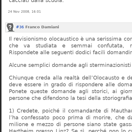
cacciati dalla scuola.
24 Nov 2008, 16:01
#36
Franco Damiani
Il revisionismo olocaustico è una serissima cor
che va studiata e semmai confutata, n
Rispondete alle seguenti dodici facili domandi
Alcune semplici domande agli sterminazionisti
Chiunque creda alla realtà dell’Olocausto e d
deve essere in grado di rispondere alle dom
Ponete queste domande agli storici, ai giorna
persone che difendono la tesi della storiografia 
1) Credete, poiché il comandante di Mauthau
l’ha confessato poco prima di morire, che d
milione e mezzo di persone siano state gassa
Hartheim presso Linz? Se sì, perché non lo 