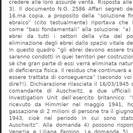
credere alle loro assurde verità. Risposta al
3). Il documento N.G. 2586 Affari segreti de
16.ma copia, a proposito della “soluzione f
ebraico” (cito testualmente) riportava che 
come “basi fondamentali” alla soluzione: “a) 
ebrei da tutti i settori della vita del p
eliminazione degli ebrei dallo spazio vitale d
In questo quadro “gli ebrei devono essere tra
saranno condotti in quei territori per costruzio
sè che gran parte di essi verrà eliminata nat
di deficienza fisica. Il residuo che continuerà 
essere trattata di conseguenza” (secondo vo
dire?!). Dichiarazione rilasciata il 16/03/1945
comandante di Auschwitz, a due ufficial
Investigation Unit dell’esercito britannico: 
ricevuto da Himmler nel maggio 1941, ho
gassazione di 2 milioni di persone tra il giugno
1943, cioè nel periodo in cui sono sta
Auschwitz”. Alla domanda 4) possono rispo
Venezia e Liliana Fargion. La domanda 5), 