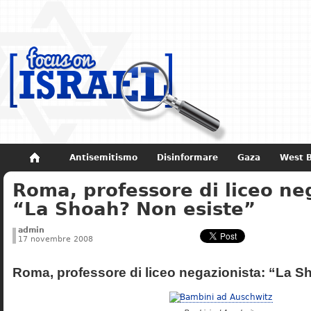
Antisemitismo
Disinformare
Gaza
West 
Roma, professore di liceo ne
Non dimenticare
Storia di Israele
“La Shoah? Non esiste”
admin
17 novembre 2008
Roma, professore di liceo negazionista: “La S