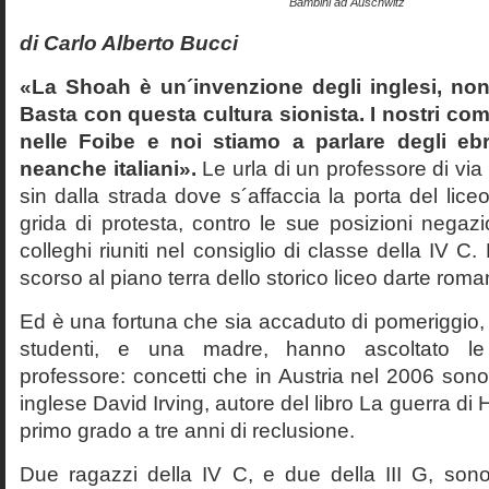
Bambini ad Auschwitz
di Carlo Alberto Bucci
«La Shoah è un´invenzione degli inglesi, non
Basta con questa cultura sionista. I nostri com
nelle Foibe e noi stiamo a parlare degli eb
neanche italiani».
Le urla di un professore di via
sin dalla strada dove s´affaccia la porta del liceo 
grida di protesta, contro le sue posizioni negazi
colleghi riuniti nel consiglio di classe della IV 
scorso al piano terra dello storico liceo darte roma
Ed è una fortuna che sia accaduto di pomeriggio, 
studenti, e una madre, hanno ascoltato le f
professore: concetti che in Austria nel 2006 sono 
inglese David Irving, autore del libro La guerra di H
primo grado a tre anni di reclusione.
Due ragazzi della IV C, e due della III G, son