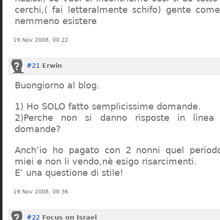
cerchi,( fai letteralmente schifo) gente co
nemmeno esistere
19 Nov 2008, 00:22
#21
Erwin
Buongiorno al blog.
1) Ho SOLO fatto semplicissime domande.
2)Perche non si danno risposte in linea 
domande?
Anch’io ho pagato con 2 nonni quel period
miei e non li vendo,nè esigo risarcimenti.
E’ una questione di stile!
19 Nov 2008, 08:36
#22
Focus on Israel