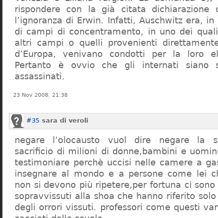
rispondere con la già citata dichiarazione 
l’ignoranza di Erwin. Infatti, Auschwitz era, in
di campi di concentramento, in uno dei quali 
altri campi o quelli provenienti direttamente
d’Europa, venivano condotti per la loro eli
Pertanto è ovvio che gli internati siano st
assassinati.
23 Nov 2008, 21:38
#35
sara di veroli
negare l’olocausto vuol dire negare la st
sacrificio di milioni di donne,bambini e uomi
testimoniare perchè uccisi nelle camere a ga
insegnare al mondo e a persone come lei ch
non si devono più ripetere,per fortuna ci sono
sopravvissuti alla shoa che hanno riferito so
degli orrori vissuti. professori come questi 