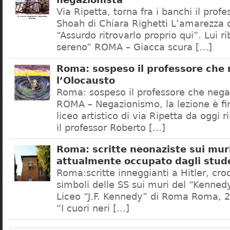
negazionista
Via Ripetta, torna fra i banchi il prof
Shoah di Chiara Righetti L’amarezza d
“Assurdo ritrovarlo proprio qui”. Lui r
sereno” ROMA – Giacca scura […]
Roma: sospeso il professore che
l’Olocausto
Roma: sospeso il professore che nega
ROMA – Negazionismo, la lezione è fini
liceo artistico di via Ripetta da oggi 
il professor Roberto […]
Roma: scritte neonaziste sui muri
attualmente occupato dagli stud
Roma:scritte inneggianti a Hitler, croc
simboli delle SS sui muri del “Kennedy
Liceo “J.F. Kennedy” di Roma Roma, 2
“I cuori neri […]