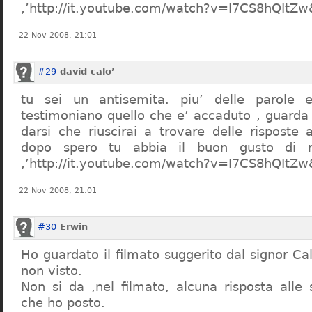
,’http://it.youtube.com/watch?v=I7CS8hQIt
22 Nov 2008, 21:01
#29
david calo’
tu sei un antisemita. piu’ delle parole e
testimoniano quello che e’ accaduto , guarda
darsi che riuscirai a trovare delle risposte
dopo spero tu abbia il buon gusto di n
,’http://it.youtube.com/watch?v=I7CS8hQIt
22 Nov 2008, 21:01
#30
Erwin
Ho guardato il filmato suggerito dal signor Ca
non visto.
Non si da ,nel filmato, alcuna risposta all
che ho posto.