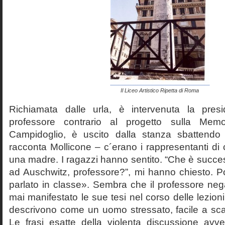
Il Liceo Artistico Ripetta di Roma
Richiamata dalle urla, è intervenuta la pres
professore contrario al progetto sulla Mem
Campidoglio, è uscito dalla stanza sbattendo 
racconta Mollicone – c´erano i rappresentanti di c
una madre. I ragazzi hanno sentito. “Che è succes
ad Auschwitz, professore?”, mi hanno chiesto. 
parlato in classe». Sembra che il professore neg
mai manifestato le sue tesi nel corso delle lezion
descrivono come un uomo stressato, facile a scat
Le frasi esatte della violenta discussione avv