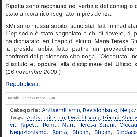
Ripetta sono racchiuse nel verbale del consiglio 
stato ancora riconsegnato in presidenza.
«Mi sono mossa subito, sono stati fatti immediatam
L´episodio è stato segnalato a chi di dovere, di 
ha dichiarato ieri il capo d´istituto, Maria Teresa S
la preside abbia fatto partire un provvedime
confronti del professore che nega l´Olocausto, ind
d´istituto e, oppure, alla disciplinare dell´Ufficio 
(
16 novembre 2008
)
Repubblica.it
admin
, 17 novembre 2008
Categorie:
Antisemitismo
,
Revisionismo, Negaz
Tags:
Antisemitismo
,
David Irving
,
Gianni Alem
via Ripetta Roma
,
Maria Teresa Strani
,
Olocau
Negazionismo
,
Roma
,
Shoah
,
Shoah
,
Sindac