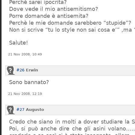
Perchè sarei ipocrita?
Dove vede il mio antisemitismo?
Porre domande è antisemita?
Perchè le mie domande sarebbero “stupide”?
Non si scrive “tu lo style non sai cosa e’” ,ma
Salute!
21 Nov 2008, 10:49
#26
Erwin
Sono bannato?
21 Nov 2008, 12:19
#27
Augusto
Credo che siano in molti a dover studiare la St
Poi, si può anche dire che gli asini volano…