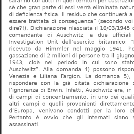
saranno condotti in quei territori per costruzio
sè che gran parte di essi verrà eliminata nat
di deficienza fisica. Il residuo che continuerà 
essere trattata di conseguenza” (secondo vo
dire?!). Dichiarazione rilasciata il 16/03/1945
comandante di Auschwitz, a due ufficial
Investigation Unit dell’esercito britannico: 
ricevuto da Himmler nel maggio 1941, ho
gassazione di 2 milioni di persone tra il giugno
1943, cioè nel periodo in cui sono sta
Auschwitz”. Alla domanda 4) possono rispo
Venezia e Liliana Fargion. La domanda 5), 
rispondere con la già citata dichiarazione 
l’ignoranza di Erwin. Infatti, Auschwitz era, in
di campi di concentramento, in uno dei quali 
altri campi o quelli provenienti direttamente
d’Europa, venivano condotti per la loro eli
Pertanto è ovvio che gli internati siano st
assassinati.