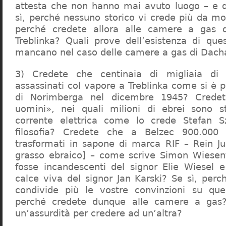
attesta che non hanno mai avuto luogo – e 
sì, perché nessuno storico vi crede più da m
perché credete allora alle camere a gas 
Treblinka? Quali prove dell’esistenza di qu
mancano nel caso delle camere a gas di Dac
3) Credete che centinaia di migliaia di 
assassinati col vapore a Treblinka come si è 
di Norimberga nel dicembre 1945? Credet
uomini», nei quali milioni di ebrei sono st
corrente elettrica come lo crede Stefan S
filosofia? Credete che a Belzec 900.000 
trasformati in sapone di marca RIF – Rein Ju
grasso ebraico] – come scrive Simon Wiesent
fosse incandescenti del signor Elie Wiesel 
calce viva del signor Jan Karski? Se sì, perc
condivide più le vostre convinzioni su que
perché credete dunque alle camere a gas?
un’assurdità per credere ad un’altra?