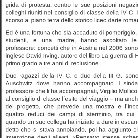
grida di protesta, contro le sue posizioni negazi
colleghi riuniti nel consiglio di classe della IV 
scorso al piano terra dello storico liceo darte roma
Ed è una fortuna che sia accaduto di pomeriggio, 
studenti, e una madre, hanno ascoltato le f
professore: concetti che in Austria nel 2006 sono 
inglese David Irving, autore del libro La guerra di H
primo grado a tre anni di reclusione.
Due ragazzi della IV C, e due della III G, son
Auschwitz dove hanno accompagnato il sinda
professore che li ha accompagnati, Virgilio Mollico
al consiglio di classe l´esito del viaggio – ma anch
del progetto, che prevede una mostra e l´inc
quattro reduci dei campi di sterminio, tra cu
quando un suo collega ha iniziato a dare in esca
detto che si stava annoiando, poi ha aggiunto c
invenzione degli alleati. «Pensavo stesse sch