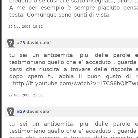
crederlo o se così ci è stato insegnato, allor
A me per esempio è sempre piaciuto pensa
testa. Comunque sono punti di vista.
22 Nov 2008, 19:52
#28
david calo’
tu sei un antisemita. piu’ delle parole e
testimoniano quello che e’ accaduto , guarda
darsi che riuscirai a trovare delle risposte
dopo spero tu abbia il buon gusto di n
,’http://it.youtube.com/watch?v=I7CS8hQIt
22 Nov 2008, 21:01
#29
david calo’
tu sei un antisemita. piu’ delle parole e
testimoniano quello che e’ accaduto , guarda
darsi che riuscirai a trovare delle risposte