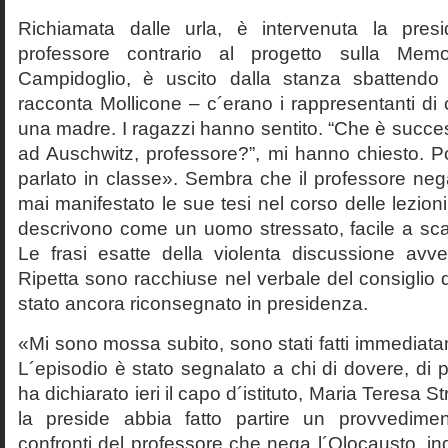
Richiamata dalle urla, è intervenuta la pres
professore contrario al progetto sulla Mem
Campidoglio, è uscito dalla stanza sbattendo 
racconta Mollicone – c´erano i rappresentanti di c
una madre. I ragazzi hanno sentito. “Che è succes
ad Auschwitz, professore?”, mi hanno chiesto. 
parlato in classe». Sembra che il professore neg
mai manifestato le sue tesi nel corso delle lezion
descrivono come un uomo stressato, facile a scat
Le frasi esatte della violenta discussione avv
Ripetta sono racchiuse nel verbale del consiglio 
stato ancora riconsegnato in presidenza.
«Mi sono mossa subito, sono stati fatti immediatam
L´episodio è stato segnalato a chi di dovere, di 
ha dichiarato ieri il capo d´istituto, Maria Teresa S
la preside abbia fatto partire un provvedime
confronti del professore che nega l´Olocausto, ind