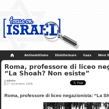
Antisemitismo
Disinformare
Gaza
West 
Roma, professore di liceo ne
Non dimenticare
Storia di Israele
“La Shoah? Non esiste”
admin
17 novembre 2008
Roma, professore di liceo negazionista: “La S