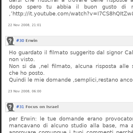
dopo spero tu abbia il buon gusto di n
,’http://it.youtube.com/watch?v=I7CS8hQIt
22 Nov 2008, 21:01
#30
Erwin
Ho guardato il filmato suggerito dal signor Ca
non visto.
Non si da ,nel filmato, alcuna risposta all
che ho posto.
Quindi le mie domande ,semplici,restano ancor
23 Nov 2008, 06:00
#31
Focus on Israel
per Erwin: le tue domande erano provocato
mancavano di alcuno studio alla base, ma 
approvare comunque i tuoi commenti perchè