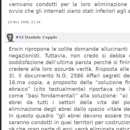
venivano condotti per la loro eliminazione 
ovvio che gli internati siano stati inferiori agli 
23 Nov 2008, 21:34
#33
Daniele Coppin
Erwin ripropone le solite domande allucinanti
negazionisti. Tuttavia, non credo si debba 
soddisfazione dell’ultima parola perché si finir
credere alle loro assurde verità. Risposta al
3). Il documento N.G. 2586 Affari segreti de
16.ma copia, a proposito della “soluzione f
ebraico” (cito testualmente) riportava che 
come “basi fondamentali” alla soluzione: “a) 
ebrei da tutti i settori della vita del p
eliminazione degli ebrei dallo spazio vitale d
In questo quadro “gli ebrei devono essere tra
saranno condotti in quei territori per costruzio
sè che gran parte di essi verrà eliminata nat