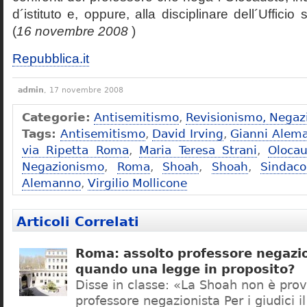
d´istituto e, oppure, alla disciplinare dell´Ufficio 
(
16 novembre 2008
)
Repubblica.it
admin
, 17 novembre 2008
Categorie:
Antisemitismo
,
Revisionismo, Negaz
Tags:
Antisemitismo
,
David Irving
,
Gianni Alem
via Ripetta Roma
,
Maria Teresa Strani
,
Olocau
Negazionismo
,
Roma
,
Shoah
,
Shoah
,
Sindac
Alemanno
,
Virgilio Mollicone
Articoli Correlati
Roma: assolto professore negazio
quando una legge in proposito?
Disse in classe: «La Shoah non è prov
professore negazionista Per i giudici i