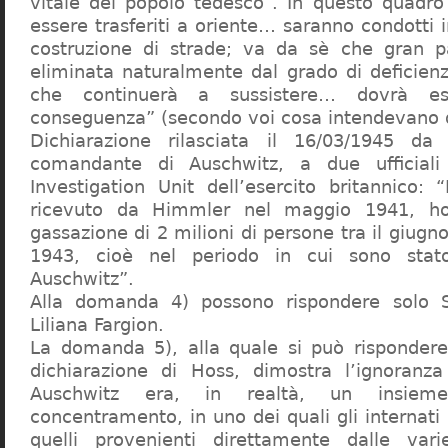
vitale del popolo tedesco”. In questo quadro
essere trasferiti a oriente… saranno condotti in
costruzione di strade; va da sè che gran pa
eliminata naturalmente dal grado di deficienza
che continuerà a sussistere… dovrà ess
conseguenza” (secondo voi cosa intendevano d
Dichiarazione rilasciata il 16/03/1945 d
comandante di Auschwitz, a due ufficial
Investigation Unit dell’esercito britannico: 
ricevuto da Himmler nel maggio 1941, ho
gassazione di 2 milioni di persone tra il giugno
1943, cioè nel periodo in cui sono sta
Auschwitz”.
Alla domanda 4) possono rispondere solo 
Liliana Fargion.
La domanda 5), alla quale si può rispondere
dichiarazione di Hoss, dimostra l’ignoranza 
Auschwitz era, in realtà, un insie
concentramento, in uno dei quali gli internati 
quelli provenienti direttamente dalle vari