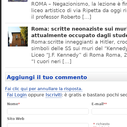
ROMA – Negazionismo, la lezione è fini
liceo artistico di via Ripetta da oggi 
il professor Roberto […]
Roma: scritte neonaziste sui muri
attualmente occupato dagli stud
Roma:scritte inneggianti a Hitler, croc
simboli delle SS sui muri del “Kennedy
Liceo “J.F. Kennedy” di Roma Roma, 2
“I cuori neri […]
Aggiungi il tuo commento
Fai clic qui per annullare la risposta.
Fai Login
oppure
Iscriviti
: è gratis e bastano pochi se
Nome
*
E-mail
**
Sito Web
*
richiesto