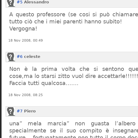
#5
Alessandro
A questo professore (se cosi si può chiamare)
tutto ciò che i miei parenti hanno subito!
Vergogna!
18 Nov 2008, 00:49
#6
celeste
Non è la prima volta che si sentono que
cose,ma lo starsi zitto vuol dire accettarle!!!!!
Faccia tutti qualcosa…….
18 Nov 2008, 08:25
#7
Piero
una” mela marcia” non guasta l’alber
specialmente se il suo compito è insegnare
future… fortunatamente non tutto il corpo doc