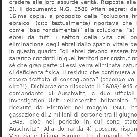
credere alle loro assurde verità. Risposta al
3). Il documento N.G. 2586 Affari segreti de
16.ma copia, a proposito della “soluzione f
ebraico” (cito testualmente) riportava che 
come “basi fondamentali” alla soluzione: “a) 
ebrei da tutti i settori della vita del p
eliminazione degli ebrei dallo spazio vitale d
In questo quadro “gli ebrei devono essere tra
saranno condotti in quei territori per costruzio
sè che gran parte di essi verrà eliminata nat
di deficienza fisica. Il residuo che continuerà 
essere trattata di conseguenza” (secondo vo
dire?!). Dichiarazione rilasciata il 16/03/1945
comandante di Auschwitz, a due ufficial
Investigation Unit dell’esercito britannico: 
ricevuto da Himmler nel maggio 1941, ho
gassazione di 2 milioni di persone tra il giugno
1943, cioè nel periodo in cui sono sta
Auschwitz”. Alla domanda 4) possono rispo
Venezia e Liliana Fargion. La domanda 5), 