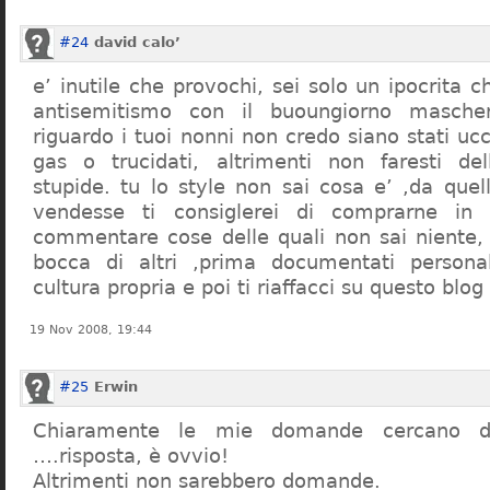
#24
david calo’
e’ inutile che provochi, sei solo un ipocrita 
antisemitismo con il buoungiorno masche
riguardo i tuoi nonni non credo siano stati uc
gas o trucidati, altrimenti non faresti d
stupide. tu lo style non sai cosa e’ ,da quel
vendesse ti consiglerei di comprarne in
commentare cose delle quali non sai niente,
bocca di altri ,prima documentati persona
cultura propria e poi ti riaffacci su questo blog
19 Nov 2008, 19:44
#25
Erwin
Chiaramente le mie domande cercano d
….risposta, è ovvio!
Altrimenti non sarebbero domande.