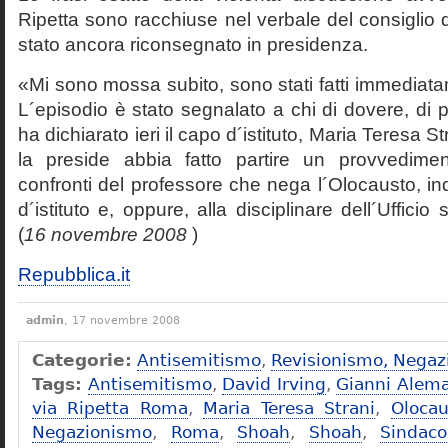
Ripetta sono racchiuse nel verbale del consiglio 
stato ancora riconsegnato in presidenza.
«Mi sono mossa subito, sono stati fatti immediatam
L´episodio è stato segnalato a chi di dovere, di 
ha dichiarato ieri il capo d´istituto, Maria Teresa S
la preside abbia fatto partire un provvedime
confronti del professore che nega l´Olocausto, ind
d´istituto e, oppure, alla disciplinare dell´Ufficio 
(
16 novembre 2008
)
Repubblica.it
admin
, 17 novembre 2008
Categorie:
Antisemitismo
,
Revisionismo, Negaz
Tags:
Antisemitismo
,
David Irving
,
Gianni Alem
via Ripetta Roma
,
Maria Teresa Strani
,
Olocau
Negazionismo
,
Roma
,
Shoah
,
Shoah
,
Sindac