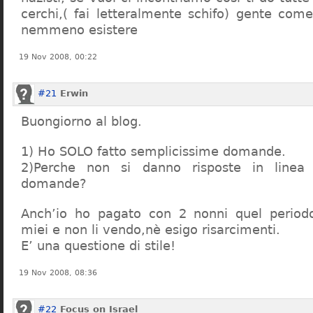
cerchi,( fai letteralmente schifo) gente co
nemmeno esistere
19 Nov 2008, 00:22
#21
Erwin
Buongiorno al blog.
1) Ho SOLO fatto semplicissime domande.
2)Perche non si danno risposte in linea 
domande?
Anch’io ho pagato con 2 nonni quel period
miei e non li vendo,nè esigo risarcimenti.
E’ una questione di stile!
19 Nov 2008, 08:36
#22
Focus on Israel