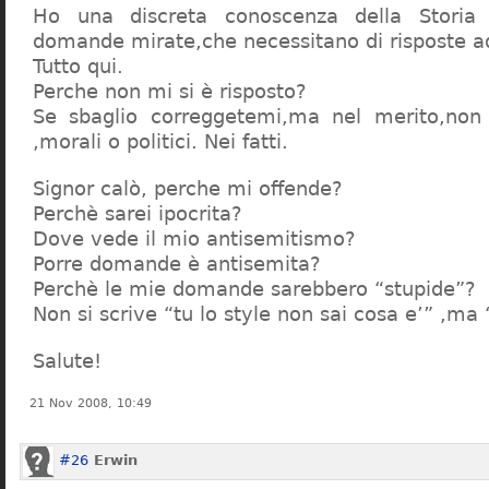
Ho una discreta conoscenza della Storia 
domande mirate,che necessitano di risposte a
Tutto qui.
Perche non mi si è risposto?
Se sbaglio correggetemi,ma nel merito,non c
,morali o politici. Nei fatti.
Signor calò, perche mi offende?
Perchè sarei ipocrita?
Dove vede il mio antisemitismo?
Porre domande è antisemita?
Perchè le mie domande sarebbero “stupide”?
Non si scrive “tu lo style non sai cosa e’” ,ma
Salute!
21 Nov 2008, 10:49
#26
Erwin