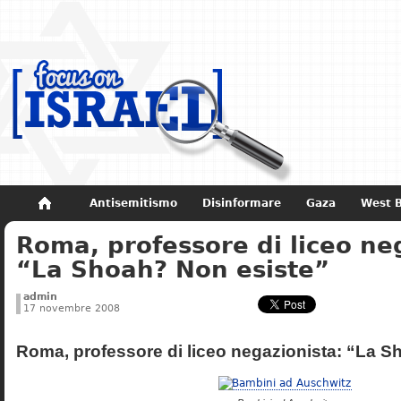
Antisemitismo
Disinformare
Gaza
West 
Roma, professore di liceo ne
Non dimenticare
Storia di Israele
“La Shoah? Non esiste”
admin
17 novembre 2008
Roma, professore di liceo negazionista: “La S