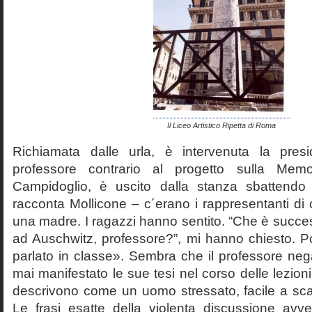
Il Liceo Artistico Ripetta di Roma
Richiamata dalle urla, è intervenuta la pres
professore contrario al progetto sulla Mem
Campidoglio, è uscito dalla stanza sbattendo 
racconta Mollicone – c´erano i rappresentanti di c
una madre. I ragazzi hanno sentito. “Che è succes
ad Auschwitz, professore?”, mi hanno chiesto. 
parlato in classe». Sembra che il professore neg
mai manifestato le sue tesi nel corso delle lezion
descrivono come un uomo stressato, facile a scat
Le frasi esatte della violenta discussione avv