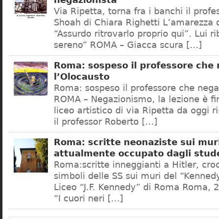
negazionista
Via Ripetta, torna fra i banchi il prof
Shoah di Chiara Righetti L’amarezza d
“Assurdo ritrovarlo proprio qui”. Lui r
sereno” ROMA – Giacca scura […]
Roma: sospeso il professore che
l’Olocausto
Roma: sospeso il professore che nega
ROMA – Negazionismo, la lezione è fini
liceo artistico di via Ripetta da oggi 
il professor Roberto […]
Roma: scritte neonaziste sui muri
attualmente occupato dagli stud
Roma:scritte inneggianti a Hitler, croc
simboli delle SS sui muri del “Kennedy
Liceo “J.F. Kennedy” di Roma Roma, 2
“I cuori neri […]