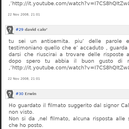
,’http://it.youtube.com/watch?v=I7CS8hQIt
22 Nov 2008, 21:01
#29
david calo’
tu sei un antisemita. piu’ delle parole e
testimoniano quello che e’ accaduto , guarda
darsi che riuscirai a trovare delle risposte
dopo spero tu abbia il buon gusto di n
,’http://it.youtube.com/watch?v=I7CS8hQIt
22 Nov 2008, 21:01
#30
Erwin
Ho guardato il filmato suggerito dal signor Ca
non visto.
Non si da ,nel filmato, alcuna risposta all
che ho posto.