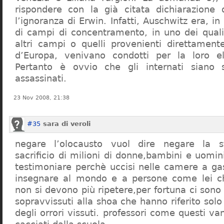
rispondere con la già citata dichiarazione 
l’ignoranza di Erwin. Infatti, Auschwitz era, in
di campi di concentramento, in uno dei quali 
altri campi o quelli provenienti direttamente
d’Europa, venivano condotti per la loro eli
Pertanto è ovvio che gli internati siano st
assassinati.
23 Nov 2008, 21:38
#35
sara di veroli
negare l’olocausto vuol dire negare la st
sacrificio di milioni di donne,bambini e uomi
testimoniare perchè uccisi nelle camere a ga
insegnare al mondo e a persone come lei ch
non si devono più ripetere,per fortuna ci sono
sopravvissuti alla shoa che hanno riferito so
degli orrori vissuti. professori come questi 