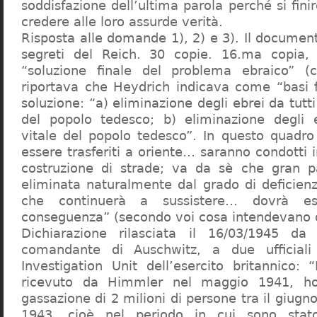
soddisfazione dell’ultima parola perché si finir
credere alle loro assurde verità.
Risposta alle domande 1), 2) e 3). Il documen
segreti del Reich. 30 copie. 16.ma copia, 
“soluzione finale del problema ebraico” (c
riportava che Heydrich indicava come “basi 
soluzione: “a) eliminazione degli ebrei da tutti 
del popolo tedesco; b) eliminazione degli e
vitale del popolo tedesco”. In questo quadro
essere trasferiti a oriente… saranno condotti in
costruzione di strade; va da sè che gran pa
eliminata naturalmente dal grado di deficienza
che continuerà a sussistere… dovrà ess
conseguenza” (secondo voi cosa intendevano d
Dichiarazione rilasciata il 16/03/1945 d
comandante di Auschwitz, a due ufficial
Investigation Unit dell’esercito britannico: 
ricevuto da Himmler nel maggio 1941, ho
gassazione di 2 milioni di persone tra il giugno
1943, cioè nel periodo in cui sono sta