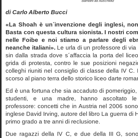
Bambini ad Auschwitz
di Carlo Alberto Bucci
«La Shoah è un´invenzione degli inglesi, non
Basta con questa cultura sionista. I nostri com
nelle Foibe e noi stiamo a parlare degli eb
neanche italiani».
Le urla di un professore di via
sin dalla strada dove s´affaccia la porta del liceo 
grida di protesta, contro le sue posizioni negazi
colleghi riuniti nel consiglio di classe della IV 
scorso al piano terra dello storico liceo darte roma
Ed è una fortuna che sia accaduto di pomeriggio, 
studenti, e una madre, hanno ascoltato le f
professore: concetti che in Austria nel 2006 sono 
inglese David Irving, autore del libro La guerra di H
primo grado a tre anni di reclusione.
Due ragazzi della IV C, e due della III G, son