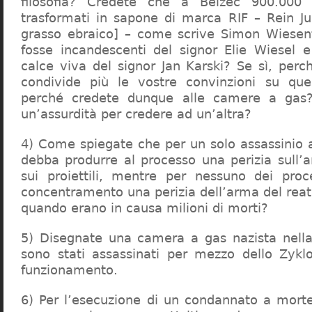
filosofia? Credete che a Belzec 900.000 
trasformati in sapone di marca RIF – Rein Ju
grasso ebraico] – come scrive Simon Wiesent
fosse incandescenti del signor Elie Wiesel 
calce viva del signor Jan Karski? Se sì, perc
condivide più le vostre convinzioni su que
perché credete dunque alle camere a gas?
un’assurdità per credere ad un’altra?
4) Come spiegate che per un solo assassinio a 
debba produrre al processo una perizia sull’
sui proiettili, mentre per nessuno dei proc
concentramento una perizia dell’arma del reat
quando erano in causa milioni di morti?
5) Disegnate una camera a gas nazista nella
sono stati assassinati per mezzo dello Zykl
funzionamento.
6) Per l’esecuzione di un condannato a mort