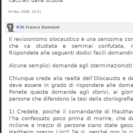
cacciati dalla scuola.
24 Nov 2008, 16:01
#36
Franco Damiani
Il revisionismo olocaustico è una serissima cor
che va studiata e semmai confutata, n
Rispondete alle seguenti dodici facili domandi
Alcune semplici domande agli sterminazionisti
Chiunque creda alla realtà dell’Olocausto e d
deve essere in grado di rispondere alle dom
Ponete queste domande agli storici, ai giorna
persone che difendono la tesi della storiografia 
1) Credete, poiché il comandante di Mauthau
l’ha confessato poco prima di morire, che d
milione e mezzo di persone siano state gassa
Hartheim presso Linz? Se sì, perché non lo 