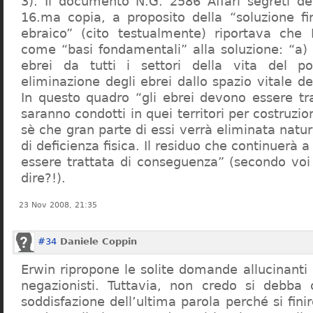
3). Il documento N.G. 2586 Affari segreti de
16.ma copia, a proposito della “soluzione f
ebraico” (cito testualmente) riportava che 
come “basi fondamentali” alla soluzione: “a) 
ebrei da tutti i settori della vita del p
eliminazione degli ebrei dallo spazio vitale d
In questo quadro “gli ebrei devono essere tra
saranno condotti in quei territori per costruzio
sè che gran parte di essi verrà eliminata nat
di deficienza fisica. Il residuo che continuerà 
essere trattata di conseguenza” (secondo vo
dire?!).
23 Nov 2008, 21:35
#34
Daniele Coppin
Erwin ripropone le solite domande allucinanti
negazionisti. Tuttavia, non credo si debba 
soddisfazione dell’ultima parola perché si finir