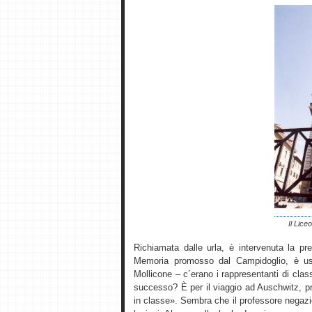
Il Lice
Richiamata dalle urla, è intervenuta la pre
Memoria promosso dal Campidoglio, è usc
Mollicone – c´erano i rappresentanti di clas
successo? È per il viaggio ad Auschwitz, p
in classe». Sembra che il professore negazi