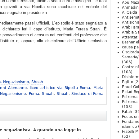
un uomo stressato, facile a scatti d´ira e misogino. Le frasi
Abu Maz
ta giovedì a via Ripetta sono racchiuse nel verbale del
Ahmadin
riconsegnato in presidenza.
Al Qaida
Antisemi
Antision
ediatamente passi ufficiali. L´episodio è stato segnalato a
Arabi isra
dichiarato ieri il capo d´istituto, Maria Teresa Strani. È
Arabia S
 un provvedimento di censura nei confronti del professore che
Attentati
istituto e, oppure, alla disciplinare dell´Ufficio scolastico
Bashar e
causa pa
Cisgiord
Samaria/
(306)
Controin
(108)
Disinfor
o, Negazionismo
,
Shoah
Egitto
(2
Ehud Go
anni Alemanno
,
liceo artistico via Ripetta Roma
,
Maria
Eldad Re
 Negazionismo
,
Roma
,
Shoah
,
Shoah
,
Sindaco di Roma
Estrema 
Estrema 
(153)
Fatah
(3
Focus on 
Fondame
islamico
e negazionista. A quando una legge in
Fratelli 
(52)