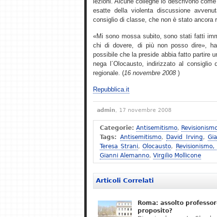
lezioni. Alcune colleghe lo descrivono come 
esatte della violenta discussione avvenu
consiglio di classe, che non è stato ancora 
«Mi sono mossa subito, sono stati fatti imm
chi di dovere, di più non posso dire», ha 
possibile che la preside abbia fatto partire
nega l´Olocausto, indirizzato al consiglio d´
regionale. (
16 novembre 2008
)
Repubblica.it
admin
, 17 novembre 2008
Categorie:
Antisemitismo
,
Revisionism
Tags:
Antisemitismo
,
David Irving
,
Gi
Teresa Strani
,
Olocausto
,
Revisionismo,
Gianni Alemanno
,
Virgilio Mollicone
Articoli Correlati
Roma: assolto professor
proposito?