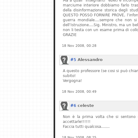
Ma a quali “insegnanti” ebeti e incompe
marciume interiore dobbiamo farlo tras
della disinformazione storica degli stu
QUESTO POSSO FORNIRE PROVE, l’informa
guerra mondiale….sempre che non si fe
dell’Istruzione….Sig. Ministro, ma un bel
non li testa con un esame prima di col
GRAZIE
18 Nov 2008, 00:28
#5
Alessandro
A questo professore (se cosi si può chiam
subito!
Vergogna!
18 Nov 2008, 00:49
#6
celeste
Non è la prima volta che si sentono q
accettarle!!!!!!
Faccia tutti qualcosa…….
18 Nov 2008, 08:25