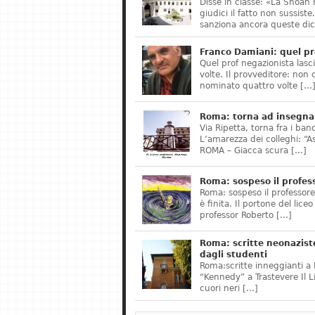
Disse in classe: «La Shoah 
giudici il fatto non sussis
sanziona ancora queste dic
Franco Damiani: quel pr
Quel prof negazionista lasci
volte. Il provveditore: non 
nominato quattro volte […
Roma: torna ad insegnar
Via Ripetta, torna fra i ban
L’amarezza dei colleghi: “A
ROMA – Giacca scura […]
Roma: sospeso il profes
Roma: sospeso il professor
è finita. Il portone del lice
professor Roberto […]
Roma: scritte neonazist
dagli studenti
Roma:scritte inneggianti a H
“Kennedy” a Trastevere Il 
cuori neri […]