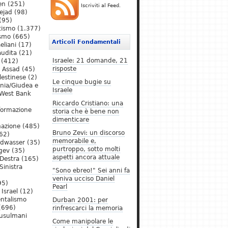
en
(251)
Iscriviti al Feed.
ejad
(98)
(95)
tismo
(1.377)
ismo
(665)
Articoli Fondamentali
eliani
(17)
audita
(21)
Israele: 21 domande, 21
(412)
risposte
l Assad
(45)
lestinese
(2)
Le cinque bugie su
ania/Giudea e
Israele
West Bank
Riccardo Cristiano: una
formazione
storia che è bene non
dimenticare
mazione
(485)
Bruno Zevi: un discorso
62)
memorabile e,
ldwasser
(35)
purtroppo, sotto molti
gev
(35)
aspetti ancora attuale
Destra
(165)
Sinistra
"Sono ebreo!" Sei anni fa
veniva ucciso Daniel
95)
Pearl
Israel
(12)
ntalismo
Durban 2001: per
(696)
rinfrescarci la memoria
Musulmani
Come manipolare le