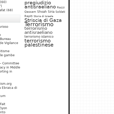
pregiudizio
(60)
antisraeliano
7)
Razzi
afat
(68)
Shoah
Siria
Qassam
Soldati
Rapiti
Storia di Israele
Striscia di Gaza
Terrorismo
urioso
terrorismo
antisraeliano
o
terrorismo islamico
 Bureau
terrorismo
de Vigilance
palestinese
mitisme
lle gambe
– Committee
acy in Middle
rting in
tism.org
 Ebraica di
kum
Fait
Ziyon
ento