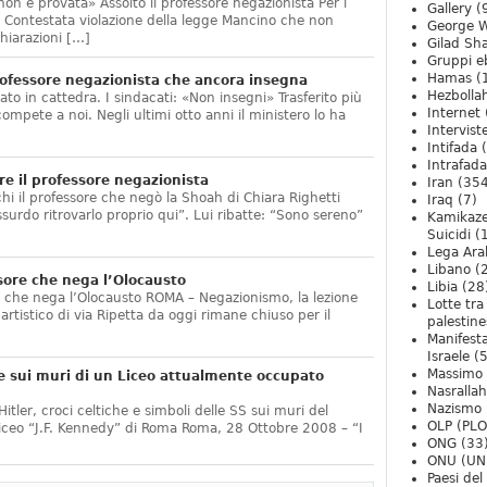
non è provata» Assolto il professore negazionista Per i
Gallery
(
te. Contestata violazione della legge Mancino che non
George W
hiarazioni […]
Gilad Sha
Gruppi eb
Hamas
(
ofessore negazionista che ancora insegna
Hezbolla
ato in cattedra. I sindacati: «Non insegni» Trasferito più
Internet
compete a noi. Negli ultimi otto anni il ministero lo ha
Intervist
]
Intifada
(
Intrafada
e il professore negazionista
Iran
(354
chi il professore che negò la Shoah di Chiara Righetti
Iraq
(7)
ssurdo ritrovarlo proprio qui”. Lui ribatte: “Sono sereno”
Kamikaze
Suicidi
(
Lega Ara
Libano
(
sore che nega l’Olocausto
Libia
(28
e che nega l’Olocausto ROMA – Negazionismo, la lezione
Lotte tra
o artistico di via Ripetta da oggi rimane chiuso per il
palestine
Manifesta
Israele
(5
Massimo
e sui muri di un Liceo attualmente occupato
Nasrallah
Nazismo
itler, croci celtiche e simboli delle SS sui muri del
OLP (PLO
Liceo “J.F. Kennedy” di Roma Roma, 28 Ottobre 2008 – “I
ONG
(33
ONU (UN
Paesi de