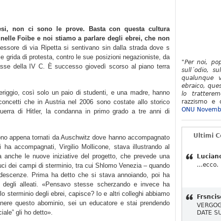
si, non ci sono le prove. Basta con questa cultura
 nelle Foibe e noi stiamo a parlare degli ebrei, che non
essore di via Ripetta si sentivano sin dalla strada dove s
alle grida di protesta, contro le sue posizioni negazioniste, da
"Per noi, po
 classe della IV C. È successo giovedì scorso al piano terra
sull´odio, su
qualunque v
ebraico, ques
riggio, così solo un paio di studenti, e una madre, hanno
lo tratterem
 concetti che in Austria nel 2006 sono costate allo storico
razzismo e d
ONU Novemb
guerra di Hitler, la condanna in primo grado a tre anni di
Ultimi 
 sono appena tornati da Auschwitz dove hanno accompagnato
 ha accompagnati, Virgilio Mollicone, stava illustrando al
ma anche le nuove iniziative del progetto, che prevede una
Lucian
...ecco.
duci dei campi di sterminio, tra cui Shlomo Venezia – quando
ndescenze. Prima ha detto che si stava annoiando, poi ha
 degli alleati. «Pensavo stesse scherzando e invece ha
lo sterminio degli ebrei, capisce? Io e altri colleghi abbiamo
Frsncis
nere questo abominio, sei un educatore e stai prendendo
VERGOG
iale” gli ho detto».
DATE S