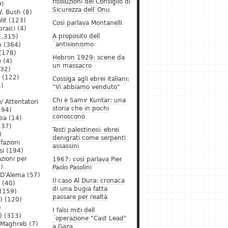
risoluzioni del Consiglio di
9)
Sicurezza dell´Onu
. Bush
(8)
lit
(123)
Così parlava Montanelli
raici
(4)
A proposito dell
1.315)
´antisionismo
h
(364)
(178)
Hebron 1929: scene da
e
(4)
un massacro
32)
(122)
Cossiga agli ebrei italiani:
)
"Vi abbiamo venduto"
Chi è Samir Kuntar: una
/ Attentatori
storia che in pochi
194)
conoscono
ba
(14)
237)
Testi palestinesi: ebrei
)
denigrati come serpenti
 fazioni
assassini
si
(194)
zioni per
1967: così parlava Pier
)
Paolo Pasolini
 D'Alema
(57)
Il caso Al Dura: cronaca
(40)
di una bugia fatta
(159)
passare per realtà
)
(120)
)
I falsi miti dell
)
(313)
´operazione "Cast Lead"
l Maghreb
(7)
a Gaza