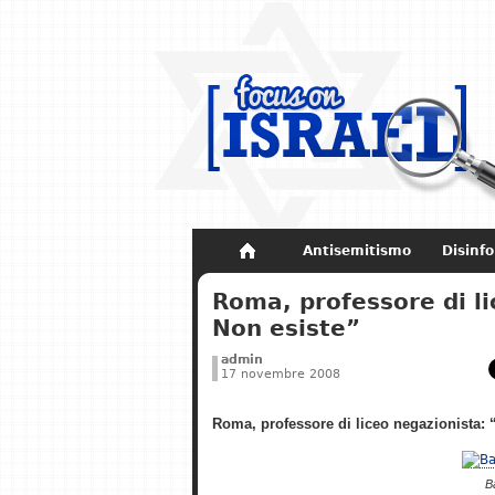
Antisemitismo
Disinf
Non dimenticare
Storia di Israel
Roma, professore di l
Non esiste”
admin
17 novembre 2008
Roma, professore di liceo negazionista:
B