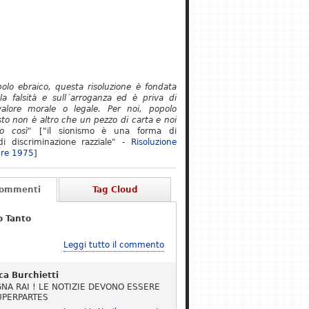
polo ebraico, questa risoluzione è fondata
lla falsità e sull´arroganza ed è priva di
alore morale o legale. Per noi, popolo
to non è altro che un pezzo di carta e noi
o così"
["il sionismo è una forma di
i discriminazione razziale" -
Risoluzione
re 1975
]
Commenti
Tag Cloud
o Tanto
Leggi tutto il commento
ca Burchietti
NA RAI ! LE NOTIZIE DEVONO ESSERE
UPERPARTES