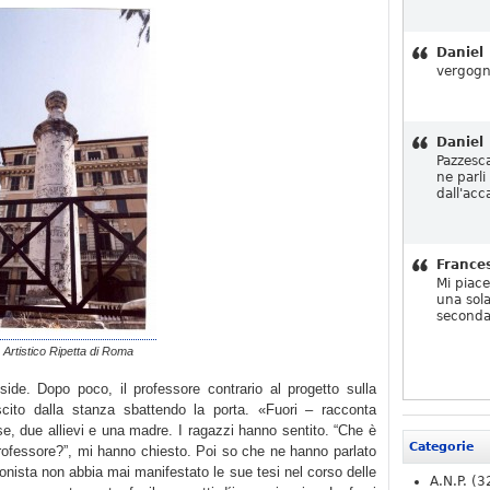
Daniel
vergogn
Daniel
Pazzesc
ne parli
dall'acc
France
Mi piac
una sola
seconda
o Artistico Ripetta di Roma
side. Dopo poco, il professore contrario al progetto sulla
ito dalla stanza sbattendo la porta. «Fuori – racconta
se, due allievi e una madre. I ragazzi hanno sentito. “Che è
Categorie
rofessore?”, mi hanno chiesto. Poi so che ne hanno parlato
onista non abbia mai manifestato le sue tesi nel corso delle
A.N.P.
(3