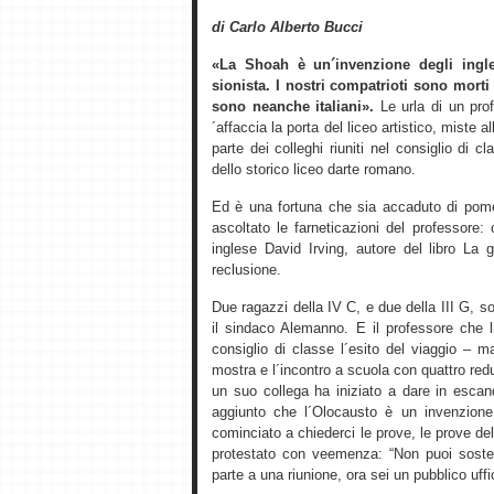
di Carlo Alberto Bucci
«La Shoah è un´invenzione degli ingle
sionista. I nostri compatrioti sono morti
sono neanche italiani».
Le urla di un prof
´affaccia la porta del liceo artistico, miste 
parte dei colleghi riuniti nel consiglio di
dello storico liceo darte romano.
Ed è una fortuna che sia accaduto di pome
ascoltato le farneticazioni del professore:
inglese David Irving, autore del libro La 
reclusione.
Due ragazzi della IV C, e due della III G,
il sindaco Alemanno. E il professore che li
consiglio di classe l´esito del viaggio – 
mostra e l´incontro a scuola con quattro re
un suo collega ha iniziato a dare in esca
aggiunto che l´Olocausto è un invenzione
cominciato a chiederci le prove, le prove del
protestato con veemenza: “Non puoi soste
parte a una riunione, ora sei un pubblico uffic