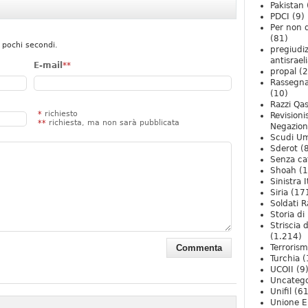
Pakistan
PDCI
(9)
Per non 
(81)
 pochi secondi.
pregiudiz
antisrael
E-mail
**
propal
(2
Rassegn
(10)
Razzi Qa
*
richiesto
Revision
**
richiesta, ma non sarà pubblicata
Negazio
Scudi U
Sderot
(8
Senza ca
Shoah
(1
Sinistra I
Siria
(17
Soldati R
Storia di 
Striscia 
(1.214)
Terroris
Turchia
(
UCOII
(9
Uncatego
Unifil
(61
Unione E