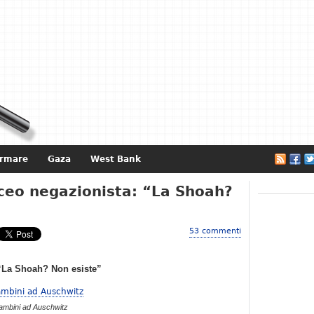
ormare
Gaza
West Bank
e
iceo negazionista: “La Shoah?
53 commenti
 “La Shoah? Non esiste”
ambini ad Auschwitz