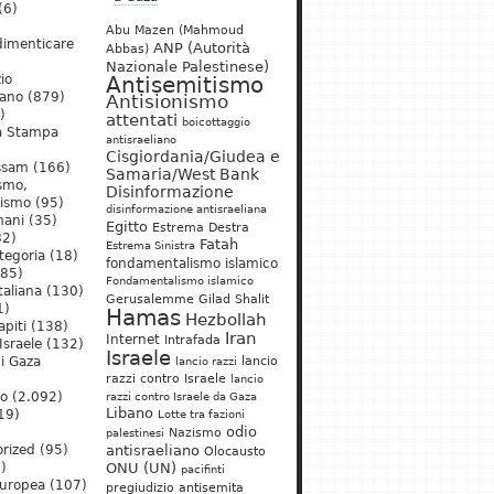
(6)
Abu Mazen (Mahmoud
dimenticare
ANP (Autorità
Abbas)
Nazionale Palestinese)
io
Antisemitismo
iano
(879)
Antisionismo
)
attentati
boicottaggio
a Stampa
antisraeliano
Cisgiordania/Giudea e
ssam
(166)
Samaria/West Bank
ismo,
Disinformazione
nismo
(95)
disinformazione antisraeliana
mani
(35)
Egitto
Estrema Destra
2)
Fatah
Estrema Sinistra
tegoria
(18)
fondamentalismo islamico
85)
Fondamentalismo islamico
taliana
(130)
Gerusalemme
Gilad Shalit
1)
Hamas
Hezbollah
apiti
(138)
Iran
Internet
Intrafada
Israele
(132)
Israele
lancio
di Gaza
lancio razzi
razzi contro Israele
lancio
mo
(2.092)
razzi contro Israele da Gaza
Libano
19)
Lotte tra fazioni
odio
)
Nazismo
palestinesi
rized
(95)
antisraeliano
Olocausto
)
ONU (UN)
pacifinti
uropea
(107)
pregiudizio antisemita