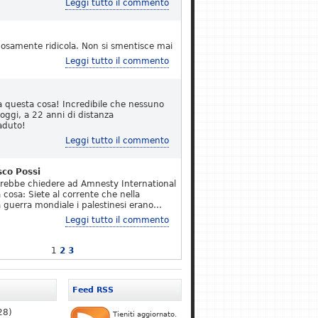
Leggi tutto il commento
osamente ridicola. Non si smentisce mai
Leggi tutto il commento
a questa cosa! Incredibile che nessuno
 oggi, a 22 anni di distanza
aduto!
Leggi tutto il commento
sco Possi
erebbe chiedere ad Amnesty International
 cosa: Siete al corrente che nella
 guerra mondiale i palestinesi erano…
Leggi tutto il commento
1
2
3
Feed RSS
28)
Tieniti aggiornato.