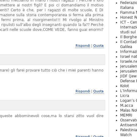
tenti mettiamo in mano i nostri ragazzi ? Perchè il loro
Federazio
mettere ai nostri figli? E poi ci domandiamo il motivo
Italiana
denti? Certo è che, per i ragazzi di molte scuole, E DI
Fiamma N
zione sulla storia contemporanea si ferma alla prima
Honest Re
rmi prima, al risorgimento!!! Mi rivolgo al Ministro
ICT – Cen
 ripulisti sull’albo degli insegnanti quando la fa?? Perchè
Internazi
locarli nelle scuole dove,COME VEDE, fanno guai enormi?
studi sul
Il Borghe
Il Contad
|
Rispondi
Quota
Galilea
Informaz
Israel na
Israele.n
Jerusale
are) gli farei provare tutto ciò che i miei parenti hanno
Jerusale
JIDF (Jew
Defense 
Kolot
L'Informa
|
Rispondi
Quota
Licra
Logan’s 
M.acca
Malas Not
MEMRI
ueste abbominevoli cose,ma lo starsi zitto vuol dire
Osservat
Antisemi
Palestini
Watch
|
Rispondi
Quota