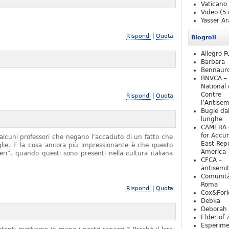
Vaticano
Video
(5
Yasser Ar
|
Rispondi
Quota
Blogroll
Allegro F
Barbara
Bennaur
BNVCA –
National 
Contre
|
Rispondi
Quota
l’Antise
Bugie da
lunghe
CAMERA 
for Accur
alcuni professori che negano l’accaduto di un fatto che
East Repo
iglie. E la cosa ancora più impressionante è che questo
America
ieri”, quando questi sono presenti nella cultura italiana
CFCA –
antisemi
Comunità
Roma
|
Rispondi
Quota
Cox&For
Debka
Deborah 
Elder of 
Esperim