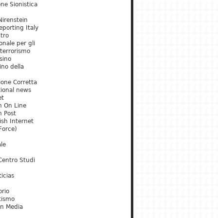
ne Sionistica
irenstein
porting Italy
tro
onale per gli
 terrorismo
sino
ino della
ione Corretta
tional news
et
m On Line
m Post
ish Internet
Force)
le
Centro Studi
icias
orio
tismo
an Media