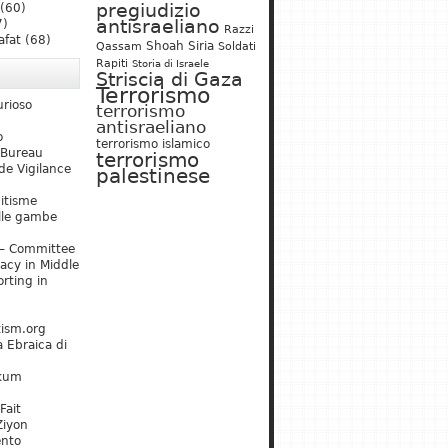
pregiudizio
(60)
antisraeliano
7)
Razzi
afat
(68)
Shoah
Siria
Qassam
Soldati
Rapiti
Storia di Israele
Striscia di Gaza
Terrorismo
urioso
terrorismo
antisraeliano
o
terrorismo islamico
 Bureau
terrorismo
de Vigilance
palestinese
mitisme
lle gambe
– Committee
acy in Middle
rting in
tism.org
 Ebraica di
kum
Fait
Ziyon
ento