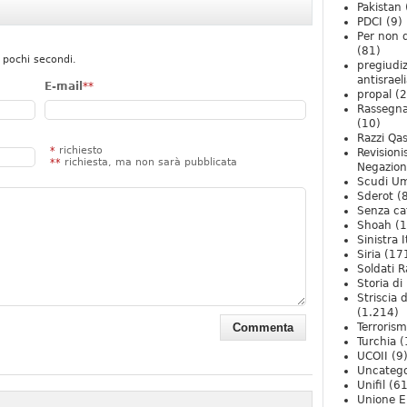
Pakistan
PDCI
(9)
Per non 
(81)
 pochi secondi.
pregiudiz
antisrael
E-mail
**
propal
(2
Rassegn
(10)
Razzi Qa
*
richiesto
Revision
**
richiesta, ma non sarà pubblicata
Negazio
Scudi U
Sderot
(8
Senza ca
Shoah
(1
Sinistra I
Siria
(17
Soldati R
Storia di 
Striscia 
(1.214)
Terroris
Turchia
(
UCOII
(9
Uncatego
Unifil
(61
Unione E