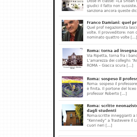
Disse in classe: «La Shoah 
giudici il fatto non sussis
sanziona ancora queste dic
Franco Damiani: quel pr
Quel prof negazionista lasci
volte. Il provveditore: non 
nominato quattro volte […
Roma: torna ad insegnar
Via Ripetta, torna fra i ban
L’amarezza dei colleghi: “A
ROMA – Giacca scura […]
Roma: sospeso il profes
Roma: sospeso il professor
è finita. Il portone del lice
professor Roberto […]
Roma: scritte neonazist
dagli studenti
Roma:scritte inneggianti a H
“Kennedy” a Trastevere Il 
cuori neri […]