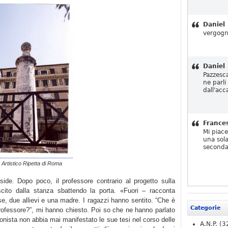
Daniel
vergogn
Daniel
Pazzesc
ne parli
dall'acc
France
Mi piac
una sola
seconda
o Artistico Ripetta di Roma
side. Dopo poco, il professore contrario al progetto sulla
ito dalla stanza sbattendo la porta. «Fuori – racconta
se, due allievi e una madre. I ragazzi hanno sentito. “Che è
Categorie
rofessore?”, mi hanno chiesto. Poi so che ne hanno parlato
onista non abbia mai manifestato le sue tesi nel corso delle
A.N.P.
(3