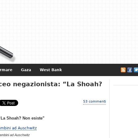
ormare
Gaza
West Bank
e
iceo negazionista: “La Shoah?
53 commenti
 “La Shoah? Non esiste”
ambini ad Auschwitz