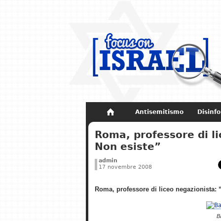
Antisemitismo
Disinf
Non dimenticare
Storia di Israel
Roma, professore di l
Non esiste”
admin
17 novembre 2008
Roma, professore di liceo negazionista:
B