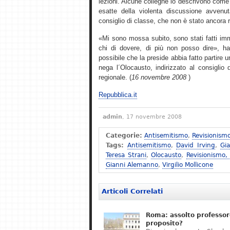
lezioni. Alcune colleghe lo descrivono come 
esatte della violenta discussione avvenu
consiglio di classe, che non è stato ancora 
«Mi sono mossa subito, sono stati fatti imm
chi di dovere, di più non posso dire», ha 
possibile che la preside abbia fatto partire
nega l´Olocausto, indirizzato al consiglio d´
regionale. (
16 novembre 2008
)
Repubblica.it
admin
, 17 novembre 2008
Categorie:
Antisemitismo
,
Revisionism
Tags:
Antisemitismo
,
David Irving
,
Gi
Teresa Strani
,
Olocausto
,
Revisionismo,
Gianni Alemanno
,
Virgilio Mollicone
Articoli Correlati
Roma: assolto professor
proposito?