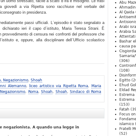
un uomo stressato, facile a scatti d´ira e misogino. Le frasi
Abu Maz
ta giovedì a via Ripetta sono racchiuse nel verbale del
Ahmadin
riconsegnato in presidenza.
Al Qaida
Antisemi
Antision
ediatamente passi ufficiali. L´episodio è stato segnalato a
Arabi isra
dichiarato ieri il capo d´istituto, Maria Teresa Strani. È
Arabia S
 un provvedimento di censura nei confronti del professore che
Attentati
istituto e, oppure, alla disciplinare dell´Ufficio scolastico
Bashar e
causa pa
Cisgiord
Samaria/
(306)
Controin
(108)
Disinfor
o, Negazionismo
,
Shoah
Egitto
(2
Ehud Go
anni Alemanno
,
liceo artistico via Ripetta Roma
,
Maria
Eldad Re
 Negazionismo
,
Roma
,
Shoah
,
Shoah
,
Sindaco di Roma
Estrema 
Estrema 
(153)
Fatah
(3
Focus on 
Fondame
islamico
e negazionista. A quando una legge in
Fratelli 
(52)