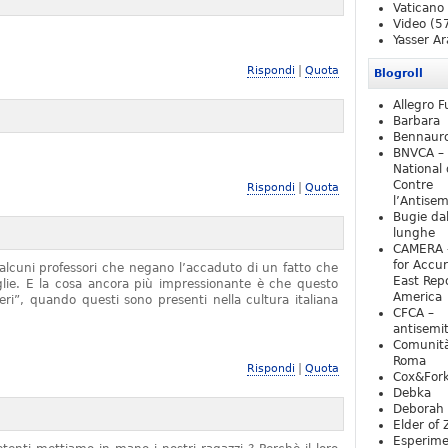
Vaticano
Video
(5
Yasser Ar
|
Rispondi
Quota
Blogroll
Allegro F
Barbara
Bennaur
BNVCA –
National 
Contre
|
Rispondi
Quota
l’Antise
Bugie da
lunghe
CAMERA 
for Accur
alcuni professori che negano l’accaduto di un fatto che
East Repo
iglie. E la cosa ancora più impressionante è che questo
America
ieri”, quando questi sono presenti nella cultura italiana
CFCA –
antisemi
Comunità
Roma
|
Rispondi
Quota
Cox&For
Debka
Deborah 
Elder of 
Esperim