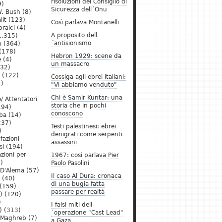
risoluzioni del Consiglio di
9)
Sicurezza dell´Onu
. Bush
(8)
lit
(123)
Così parlava Montanelli
raici
(4)
A proposito dell
1.315)
´antisionismo
h
(364)
(178)
Hebron 1929: scene da
e
(4)
un massacro
32)
(122)
Cossiga agli ebrei italiani:
)
"Vi abbiamo venduto"
Chi è Samir Kuntar: una
/ Attentatori
storia che in pochi
194)
conoscono
ba
(14)
237)
Testi palestinesi: ebrei
)
denigrati come serpenti
 fazioni
assassini
si
(194)
zioni per
1967: così parlava Pier
)
Paolo Pasolini
 D'Alema
(57)
Il caso Al Dura: cronaca
(40)
di una bugia fatta
(159)
passare per realtà
)
(120)
)
I falsi miti dell
)
(313)
´operazione "Cast Lead"
l Maghreb
(7)
a Gaza