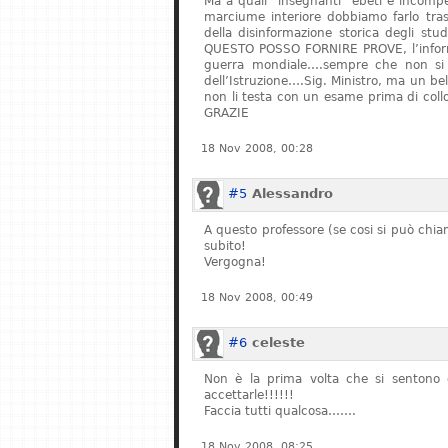
Ma a quali “insegnanti” ebeti e incompe
marciume interiore dobbiamo farlo tras
della disinformazione storica degli stu
QUESTO POSSO FORNIRE PROVE, l’informa
guerra mondiale….sempre che non si fe
dell’Istruzione….Sig. Ministro, ma un bel
non li testa con un esame prima di col
GRAZIE
18 Nov 2008, 00:28
#5
Alessandro
A questo professore (se cosi si può chiam
subito!
Vergogna!
18 Nov 2008, 00:49
#6
celeste
Non è la prima volta che si sentono q
accettarle!!!!!!
Faccia tutti qualcosa…….
18 Nov 2008, 08:25