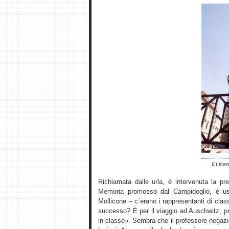
Il Lice
Richiamata dalle urla, è intervenuta la pre
Memoria promosso dal Campidoglio, è usc
Mollicone – c´erano i rappresentanti di clas
successo? È per il viaggio ad Auschwitz, p
in classe». Sembra che il professore negazi