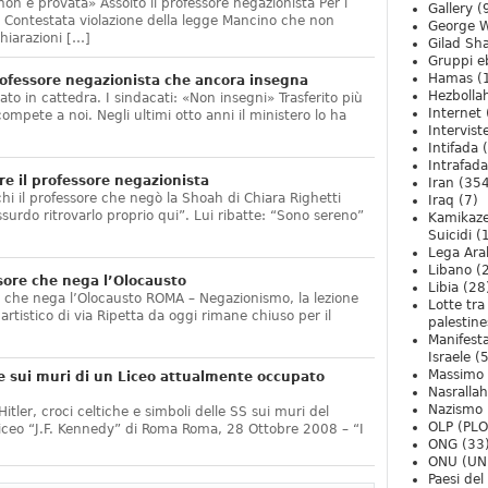
non è provata» Assolto il professore negazionista Per i
Gallery
(
te. Contestata violazione della legge Mancino che non
George W
hiarazioni […]
Gilad Sha
Gruppi eb
Hamas
(
ofessore negazionista che ancora insegna
Hezbolla
ato in cattedra. I sindacati: «Non insegni» Trasferito più
Internet
compete a noi. Negli ultimi otto anni il ministero lo ha
Intervist
]
Intifada
(
Intrafada
e il professore negazionista
Iran
(354
chi il professore che negò la Shoah di Chiara Righetti
Iraq
(7)
ssurdo ritrovarlo proprio qui”. Lui ribatte: “Sono sereno”
Kamikaze
Suicidi
(
Lega Ara
Libano
(
sore che nega l’Olocausto
Libia
(28
e che nega l’Olocausto ROMA – Negazionismo, la lezione
Lotte tra
o artistico di via Ripetta da oggi rimane chiuso per il
palestine
Manifesta
Israele
(5
Massimo
e sui muri di un Liceo attualmente occupato
Nasrallah
Nazismo
itler, croci celtiche e simboli delle SS sui muri del
OLP (PLO
Liceo “J.F. Kennedy” di Roma Roma, 28 Ottobre 2008 – “I
ONG
(33
ONU (UN
Paesi de