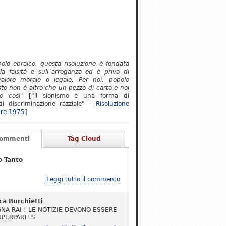
polo ebraico, questa risoluzione è fondata
lla falsità e sull´arroganza ed è priva di
alore morale o legale. Per noi, popolo
to non è altro che un pezzo di carta e noi
o così"
["il sionismo è una forma di
i discriminazione razziale" -
Risoluzione
re 1975
]
Commenti
Tag Cloud
o Tanto
Leggi tutto il commento
ca Burchietti
NA RAI ! LE NOTIZIE DEVONO ESSERE
UPERPARTES