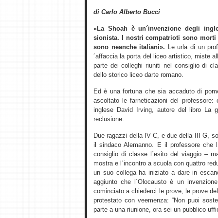
di Carlo Alberto Bucci
«La Shoah è un´invenzione degli ingle
sionista. I nostri compatrioti sono morti
sono neanche italiani».
Le urla di un prof
´affaccia la porta del liceo artistico, miste 
parte dei colleghi riuniti nel consiglio di
dello storico liceo darte romano.
Ed è una fortuna che sia accaduto di pome
ascoltato le farneticazioni del professore:
inglese David Irving, autore del libro La 
reclusione.
Due ragazzi della IV C, e due della III G,
il sindaco Alemanno. E il professore che li
consiglio di classe l´esito del viaggio – 
mostra e l´incontro a scuola con quattro re
un suo collega ha iniziato a dare in esca
aggiunto che l´Olocausto è un invenzione
cominciato a chiederci le prove, le prove del
protestato con veemenza: “Non puoi soste
parte a una riunione, ora sei un pubblico uffic