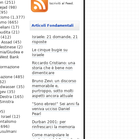
en
(251)
Iscriviti al Feed.
ejad
(98)
(95)
tismo
(1.377)
ismo
(665)
Articoli Fondamentali
eliani
(17)
audita
(21)
Israele: 21 domande, 21
(412)
risposte
l Assad
(45)
lestinese
(2)
Le cinque bugie su
ania/Giudea e
Israele
West Bank
Riccardo Cristiano: una
formazione
storia che è bene non
dimenticare
mazione
(485)
Bruno Zevi: un discorso
62)
memorabile e,
ldwasser
(35)
purtroppo, sotto molti
gev
(35)
aspetti ancora attuale
Destra
(165)
Sinistra
"Sono ebreo!" Sei anni fa
veniva ucciso Daniel
95)
Pearl
Israel
(12)
ntalismo
Durban 2001: per
(696)
rinfrescarci la memoria
Musulmani
Come manipolare le