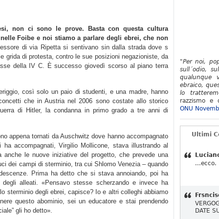
si, non ci sono le prove. Basta con questa cultura
 nelle Foibe e noi stiamo a parlare degli ebrei, che non
essore di via Ripetta si sentivano sin dalla strada dove s
alle grida di protesta, contro le sue posizioni negazioniste, da
"Per noi, po
 classe della IV C. È successo giovedì scorso al piano terra
sull´odio, su
qualunque v
ebraico, ques
riggio, così solo un paio di studenti, e una madre, hanno
lo tratterem
 concetti che in Austria nel 2006 sono costate allo storico
razzismo e d
ONU Novemb
guerra di Hitler, la condanna in primo grado a tre anni di
Ultimi 
 sono appena tornati da Auschwitz dove hanno accompagnato
 ha accompagnati, Virgilio Mollicone, stava illustrando al
ma anche le nuove iniziative del progetto, che prevede una
Lucian
...ecco.
duci dei campi di sterminio, tra cui Shlomo Venezia – quando
ndescenze. Prima ha detto che si stava annoiando, poi ha
 degli alleati. «Pensavo stesse scherzando e invece ha
lo sterminio degli ebrei, capisce? Io e altri colleghi abbiamo
Frsncis
nere questo abominio, sei un educatore e stai prendendo
VERGOG
iale” gli ho detto».
DATE S