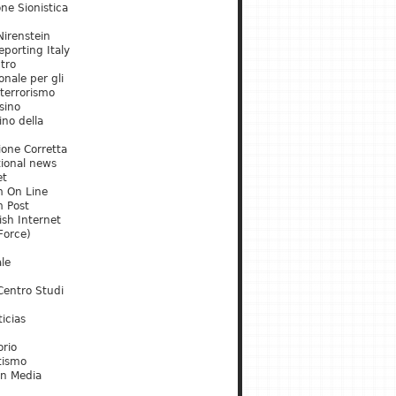
ne Sionistica
irenstein
porting Italy
tro
onale per gli
 terrorismo
sino
ino della
ione Corretta
tional news
et
m On Line
m Post
ish Internet
Force)
le
Centro Studi
icias
orio
tismo
an Media