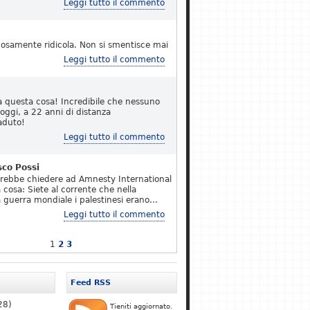
Leggi tutto il commento
osamente ridicola. Non si smentisce mai
Leggi tutto il commento
a questa cosa! Incredibile che nessuno
 oggi, a 22 anni di distanza
aduto!
Leggi tutto il commento
sco Possi
erebbe chiedere ad Amnesty International
 cosa: Siete al corrente che nella
 guerra mondiale i palestinesi erano…
Leggi tutto il commento
1
2
3
Feed RSS
28)
Tieniti aggiornato.