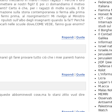
tenti mettiamo in mano i nostri ragazzi ? Perchè il loro
Federazio
mettere ai nostri figli? E poi ci domandiamo il motivo
Italiana
denti? Certo è che, per i ragazzi di molte scuole, E DI
Fiamma N
zione sulla storia contemporanea si ferma alla prima
Honest Re
rmi prima, al risorgimento!!! Mi rivolgo al Ministro
ICT – Cen
 ripulisti sull’albo degli insegnanti quando la fa?? Perchè
Internazi
locarli nelle scuole dove,COME VEDE, fanno guai enormi?
studi sul
Il Borghe
Il Contad
|
Rispondi
Quota
Galilea
Informaz
Israel na
Israele.n
Jerusale
are) gli farei provare tutto ciò che i miei parenti hanno
Jerusale
JIDF (Jew
Defense 
Kolot
L'Informa
|
Rispondi
Quota
Licra
Logan’s 
M.acca
Malas Not
MEMRI
ueste abbominevoli cose,ma lo starsi zitto vuol dire
Osservat
Antisemi
Palestini
Watch
|
Rispondi
Quota