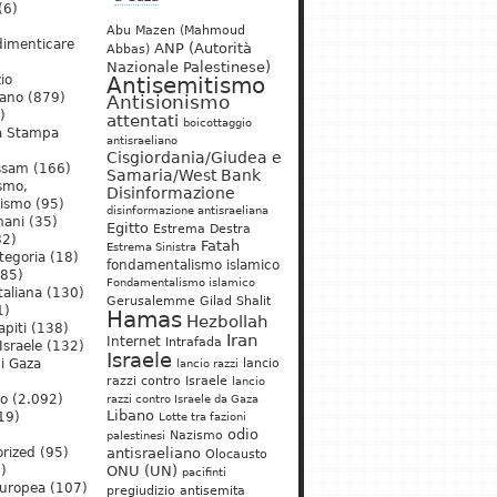
(6)
Abu Mazen (Mahmoud
dimenticare
ANP (Autorità
Abbas)
Nazionale Palestinese)
io
Antisemitismo
iano
(879)
Antisionismo
)
attentati
boicottaggio
a Stampa
antisraeliano
Cisgiordania/Giudea e
ssam
(166)
Samaria/West Bank
ismo,
Disinformazione
nismo
(95)
disinformazione antisraeliana
mani
(35)
Egitto
Estrema Destra
2)
Fatah
Estrema Sinistra
tegoria
(18)
fondamentalismo islamico
85)
Fondamentalismo islamico
taliana
(130)
Gerusalemme
Gilad Shalit
1)
Hamas
Hezbollah
apiti
(138)
Iran
Internet
Intrafada
Israele
(132)
Israele
lancio
di Gaza
lancio razzi
razzi contro Israele
lancio
mo
(2.092)
razzi contro Israele da Gaza
Libano
19)
Lotte tra fazioni
odio
)
Nazismo
palestinesi
rized
(95)
antisraeliano
Olocausto
)
ONU (UN)
pacifinti
uropea
(107)
pregiudizio antisemita