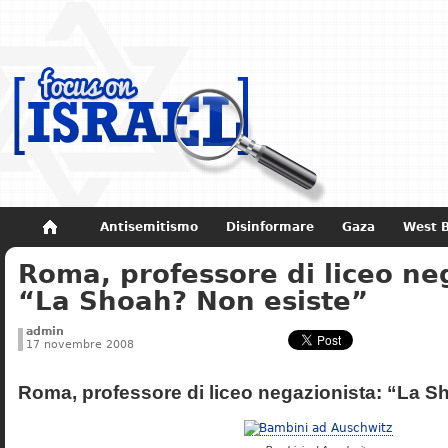
Antisemitismo
Disinformare
Gaza
West 
Roma, professore di liceo ne
Non dimenticare
Storia di Israele
“La Shoah? Non esiste”
admin
17 novembre 2008
Roma, professore di liceo negazionista: “La S