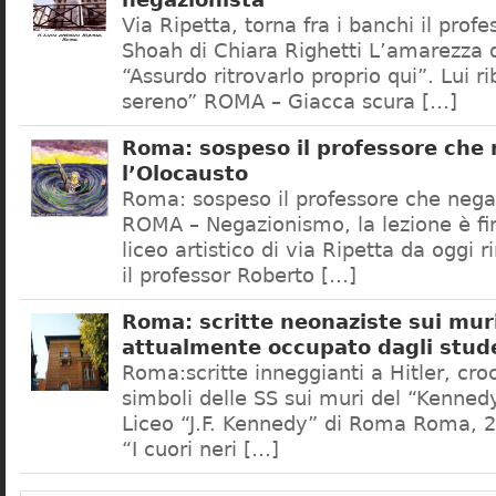
negazionista
Via Ripetta, torna fra i banchi il prof
Shoah di Chiara Righetti L’amarezza d
“Assurdo ritrovarlo proprio qui”. Lui r
sereno” ROMA – Giacca scura […]
Roma: sospeso il professore che
l’Olocausto
Roma: sospeso il professore che nega
ROMA – Negazionismo, la lezione è fini
liceo artistico di via Ripetta da oggi 
il professor Roberto […]
Roma: scritte neonaziste sui muri
attualmente occupato dagli stud
Roma:scritte inneggianti a Hitler, croc
simboli delle SS sui muri del “Kennedy
Liceo “J.F. Kennedy” di Roma Roma, 2
“I cuori neri […]