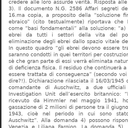
credere alle loro assurde verità. Risposta al
3). Il documento N.G. 2586 Affari segreti de
16.ma copia, a proposito della “soluzione f
ebraico” (cito testualmente) riportava che 
come “basi fondamentali” alla soluzione: “a) 
ebrei da tutti i settori della vita del p
eliminazione degli ebrei dallo spazio vitale d
In questo quadro “gli ebrei devono essere tra
saranno condotti in quei territori per costruzio
sè che gran parte di essi verrà eliminata nat
di deficienza fisica. Il residuo che continuerà 
essere trattata di conseguenza” (secondo vo
dire?!). Dichiarazione rilasciata il 16/03/1945
comandante di Auschwitz, a due ufficial
Investigation Unit dell’esercito britannico: 
ricevuto da Himmler nel maggio 1941, ho
gassazione di 2 milioni di persone tra il giugno
1943, cioè nel periodo in cui sono sta
Auschwitz”. Alla domanda 4) possono rispo
Venezia e Liliana Fargion. La domanda 5), 