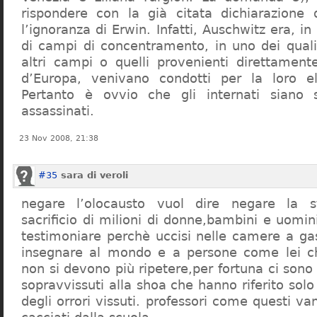
rispondere con la già citata dichiarazione 
l’ignoranza di Erwin. Infatti, Auschwitz era, in
di campi di concentramento, in uno dei quali 
altri campi o quelli provenienti direttamente
d’Europa, venivano condotti per la loro eli
Pertanto è ovvio che gli internati siano st
assassinati.
23 Nov 2008, 21:38
#35
sara di veroli
negare l’olocausto vuol dire negare la st
sacrificio di milioni di donne,bambini e uomi
testimoniare perchè uccisi nelle camere a ga
insegnare al mondo e a persone come lei ch
non si devono più ripetere,per fortuna ci sono
sopravvissuti alla shoa che hanno riferito so
degli orrori vissuti. professori come questi 