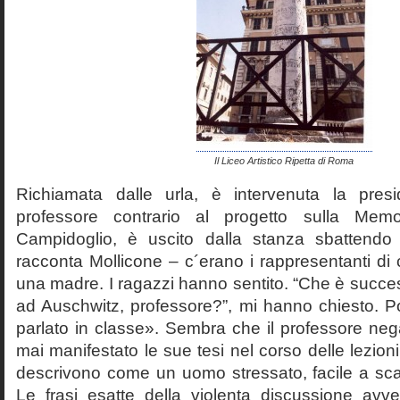
Il Liceo Artistico Ripetta di Roma
Richiamata dalle urla, è intervenuta la pres
professore contrario al progetto sulla Mem
Campidoglio, è uscito dalla stanza sbattendo 
racconta Mollicone – c´erano i rappresentanti di c
una madre. I ragazzi hanno sentito. “Che è succes
ad Auschwitz, professore?”, mi hanno chiesto. 
parlato in classe». Sembra che il professore neg
mai manifestato le sue tesi nel corso delle lezion
descrivono come un uomo stressato, facile a scat
Le frasi esatte della violenta discussione avv