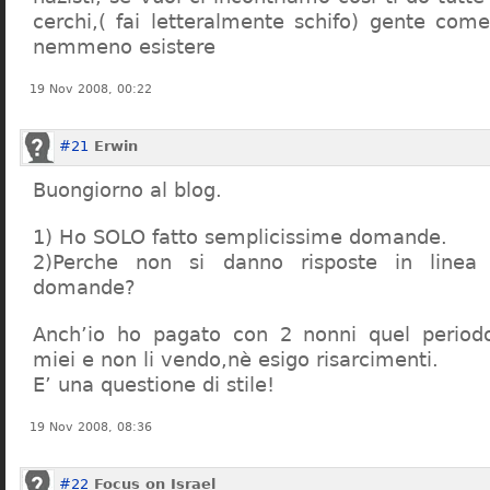
cerchi,( fai letteralmente schifo) gente co
nemmeno esistere
19 Nov 2008, 00:22
#21
Erwin
Buongiorno al blog.
1) Ho SOLO fatto semplicissime domande.
2)Perche non si danno risposte in linea 
domande?
Anch’io ho pagato con 2 nonni quel period
miei e non li vendo,nè esigo risarcimenti.
E’ una questione di stile!
19 Nov 2008, 08:36
#22
Focus on Israel