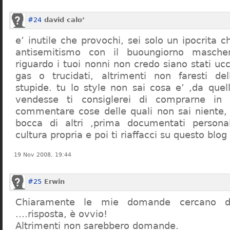
#24
david calo’
e’ inutile che provochi, sei solo un ipocrita 
antisemitismo con il buoungiorno masche
riguardo i tuoi nonni non credo siano stati uc
gas o trucidati, altrimenti non faresti d
stupide. tu lo style non sai cosa e’ ,da quel
vendesse ti consiglerei di comprarne in
commentare cose delle quali non sai niente,
bocca di altri ,prima documentati persona
cultura propria e poi ti riaffacci su questo blog
19 Nov 2008, 19:44
#25
Erwin
Chiaramente le mie domande cercano d
….risposta, è ovvio!
Altrimenti non sarebbero domande.