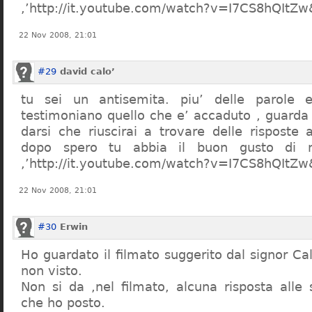
,’http://it.youtube.com/watch?v=I7CS8hQIt
22 Nov 2008, 21:01
#29
david calo’
tu sei un antisemita. piu’ delle parole e
testimoniano quello che e’ accaduto , guarda
darsi che riuscirai a trovare delle risposte
dopo spero tu abbia il buon gusto di n
,’http://it.youtube.com/watch?v=I7CS8hQIt
22 Nov 2008, 21:01
#30
Erwin
Ho guardato il filmato suggerito dal signor Ca
non visto.
Non si da ,nel filmato, alcuna risposta all
che ho posto.