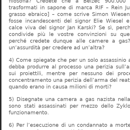
filosofia? Credete che a Belzec 900.000 
trasformati in sapone di marca RIF – Rein Ju
grasso ebraico] – come scrive Simon Wiesent
fosse incandescenti del signor Elie Wiesel 
calce viva del signor Jan Karski? Se sì, perc
condivide più le vostre convinzioni su que
perché credete dunque alle camere a gas?
un’assurdità per credere ad un’altra?
4) Come spiegate che per un solo assassinio a 
debba produrre al processo una perizia sull’
sui proiettili, mentre per nessuno dei proc
concentramento una perizia dell’arma del reat
quando erano in causa milioni di morti?
5) Disegnate una camera a gas nazista nella
sono stati assassinati per mezzo dello Zykl
funzionamento.
6) Per l’esecuzione di un condannato a mort