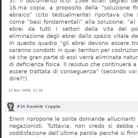
3). Il documento N.G. 2586 Affari segreti de
16.ma copia, a proposito della “soluzione f
ebraico” (cito testualmente) riportava che 
come “basi fondamentali” alla soluzione: “a) 
ebrei da tutti i settori della vita del p
eliminazione degli ebrei dallo spazio vitale d
In questo quadro “gli ebrei devono essere tra
saranno condotti in quei territori per costruzio
sè che gran parte di essi verrà eliminata nat
di deficienza fisica. Il residuo che continuerà 
essere trattata di conseguenza” (secondo vo
dire?!).
23 Nov 2008, 21:35
#34
Daniele Coppin
Erwin ripropone le solite domande allucinanti
negazionisti. Tuttavia, non credo si debba 
soddisfazione dell’ultima parola perché si finir