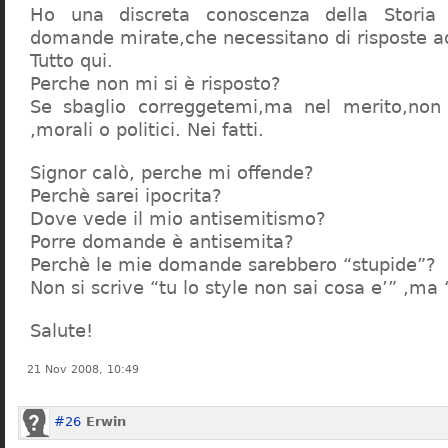
Ho una discreta conoscenza della Storia 
domande mirate,che necessitano di risposte a
Tutto qui.
Perche non mi si è risposto?
Se sbaglio correggetemi,ma nel merito,non c
,morali o politici. Nei fatti.
Signor calò, perche mi offende?
Perchè sarei ipocrita?
Dove vede il mio antisemitismo?
Porre domande è antisemita?
Perchè le mie domande sarebbero “stupide”?
Non si scrive “tu lo style non sai cosa e’” ,ma
Salute!
21 Nov 2008, 10:49
#26
Erwin