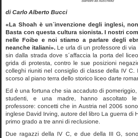
Bambini ad Auschwitz
di Carlo Alberto Bucci
«La Shoah è un´invenzione degli inglesi, non
Basta con questa cultura sionista. I nostri com
nelle Foibe e noi stiamo a parlare degli eb
neanche italiani».
Le urla di un professore di via
sin dalla strada dove s´affaccia la porta del liceo 
grida di protesta, contro le sue posizioni negazi
colleghi riuniti nel consiglio di classe della IV 
scorso al piano terra dello storico liceo darte roma
Ed è una fortuna che sia accaduto di pomeriggio, 
studenti, e una madre, hanno ascoltato le f
professore: concetti che in Austria nel 2006 sono 
inglese David Irving, autore del libro La guerra di H
primo grado a tre anni di reclusione.
Due ragazzi della IV C, e due della III G, son