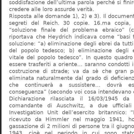
soddisfazione dell’ultima parola perché si finir
credere alle loro assurde verità.
Risposta alle domande 1), 2) e 3). Il documen
segreti del Reich. 30 copie. 16.ma copia, 
“soluzione finale del problema ebraico” (c
riportava che Heydrich indicava come “basi 
soluzione: “a) eliminazione degli ebrei da tutti 
del popolo tedesco; b) eliminazione degli e
vitale del popolo tedesco”. In questo quadro
essere trasferiti a oriente… saranno condotti in
costruzione di strade; va da sè che gran pa
eliminata naturalmente dal grado di deficienza
che continuerà a sussistere… dovrà ess
conseguenza” (secondo voi cosa intendevano d
Dichiarazione rilasciata il 16/03/1945 d
comandante di Auschwitz, a due ufficial
Investigation Unit dell’esercito britannico: 
ricevuto da Himmler nel maggio 1941, ho
gassazione di 2 milioni di persone tra il giugno
1943, cioè nel periodo in cui sono sta