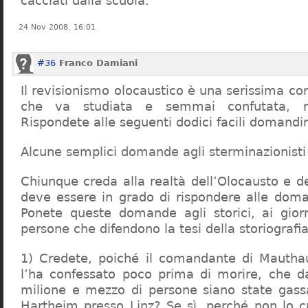
cacciati dalla scuola.
24 Nov 2008, 16:01
#36
Franco Damiani
Il revisionismo olocaustico è una serissima cor
che va studiata e semmai confutata, n
Rispondete alle seguenti dodici facili domandi
Alcune semplici domande agli sterminazionisti
Chiunque creda alla realtà dell’Olocausto e d
deve essere in grado di rispondere alle dom
Ponete queste domande agli storici, ai giorna
persone che difendono la tesi della storiografia 
1) Credete, poiché il comandante di Mauthau
l’ha confessato poco prima di morire, che d
milione e mezzo di persone siano state gassa
Hartheim presso Linz? Se sì, perché non lo 