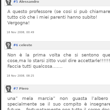
#5
Alessandro
A questo professore (se cosi si può chiamare)
tutto ciò che i miei parenti hanno subito!
Vergogna!
18 Nov 2008, 00:49
#6
celeste
Non è la prima volta che si sentono que
cose,ma lo starsi zitto vuol dire accettarle!!!!!
Faccia tutti qualcosa…….
18 Nov 2008, 08:25
#7
Piero
una” mela marcia” non guasta l’alber
specialmente se il suo compito è insegnare
future… fortunatamente non tutto il corpo doc