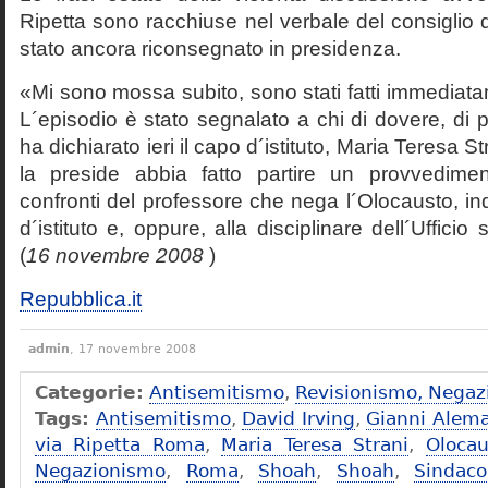
Ripetta sono racchiuse nel verbale del consiglio 
stato ancora riconsegnato in presidenza.
«Mi sono mossa subito, sono stati fatti immediatam
L´episodio è stato segnalato a chi di dovere, di 
ha dichiarato ieri il capo d´istituto, Maria Teresa S
la preside abbia fatto partire un provvedime
confronti del professore che nega l´Olocausto, ind
d´istituto e, oppure, alla disciplinare dell´Ufficio 
(
16 novembre 2008
)
Repubblica.it
admin
, 17 novembre 2008
Categorie:
Antisemitismo
,
Revisionismo, Negaz
Tags:
Antisemitismo
,
David Irving
,
Gianni Alem
via Ripetta Roma
,
Maria Teresa Strani
,
Olocau
Negazionismo
,
Roma
,
Shoah
,
Shoah
,
Sindac