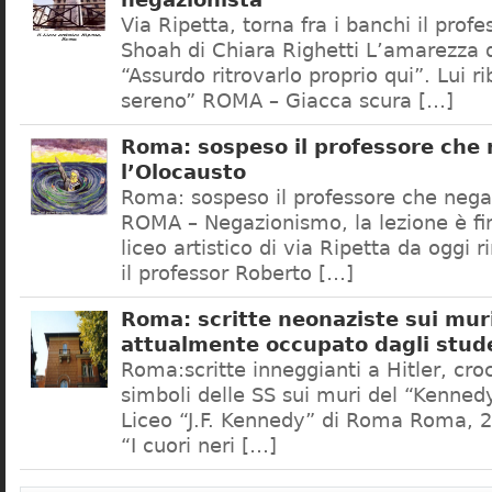
negazionista
Via Ripetta, torna fra i banchi il prof
Shoah di Chiara Righetti L’amarezza d
“Assurdo ritrovarlo proprio qui”. Lui r
sereno” ROMA – Giacca scura […]
Roma: sospeso il professore che
l’Olocausto
Roma: sospeso il professore che nega
ROMA – Negazionismo, la lezione è fini
liceo artistico di via Ripetta da oggi 
il professor Roberto […]
Roma: scritte neonaziste sui muri
attualmente occupato dagli stud
Roma:scritte inneggianti a Hitler, croc
simboli delle SS sui muri del “Kennedy
Liceo “J.F. Kennedy” di Roma Roma, 2
“I cuori neri […]