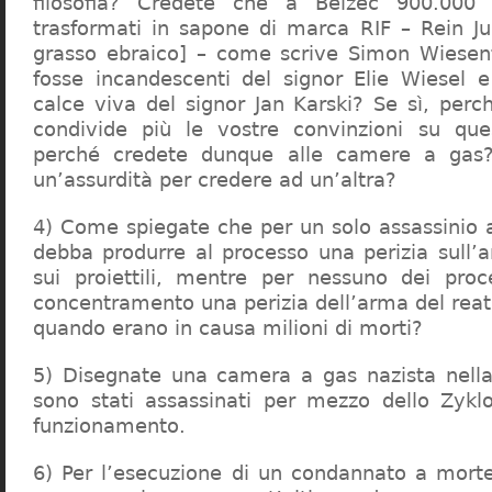
filosofia? Credete che a Belzec 900.000 
trasformati in sapone di marca RIF – Rein Ju
grasso ebraico] – come scrive Simon Wiesent
fosse incandescenti del signor Elie Wiesel 
calce viva del signor Jan Karski? Se sì, perc
condivide più le vostre convinzioni su que
perché credete dunque alle camere a gas?
un’assurdità per credere ad un’altra?
4) Come spiegate che per un solo assassinio a 
debba produrre al processo una perizia sull’
sui proiettili, mentre per nessuno dei proc
concentramento una perizia dell’arma del reat
quando erano in causa milioni di morti?
5) Disegnate una camera a gas nazista nella
sono stati assassinati per mezzo dello Zykl
funzionamento.
6) Per l’esecuzione di un condannato a mort