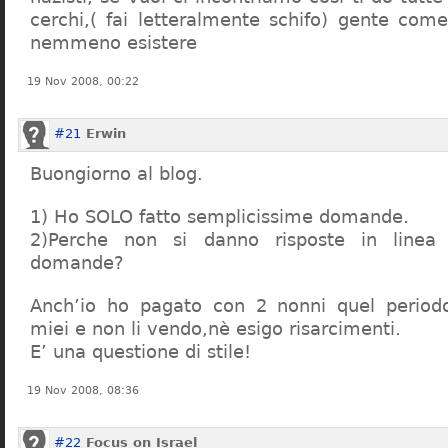
cerchi,( fai letteralmente schifo) gente co
nemmeno esistere
19 Nov 2008, 00:22
#21
Erwin
Buongiorno al blog.
1) Ho SOLO fatto semplicissime domande.
2)Perche non si danno risposte in linea 
domande?
Anch’io ho pagato con 2 nonni quel period
miei e non li vendo,nè esigo risarcimenti.
E’ una questione di stile!
19 Nov 2008, 08:36
#22
Focus on Israel