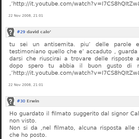
,’http://it.youtube.com/watch?v=I7CS8hQIt
22 Nov 2008, 21:01
#29
david calo’
tu sei un antisemita. piu’ delle parole e
testimoniano quello che e’ accaduto , guarda
darsi che riuscirai a trovare delle risposte
dopo spero tu abbia il buon gusto di n
,’http://it.youtube.com/watch?v=I7CS8hQIt
22 Nov 2008, 21:01
#30
Erwin
Ho guardato il filmato suggerito dal signor Ca
non visto.
Non si da ,nel filmato, alcuna risposta all
che ho posto.