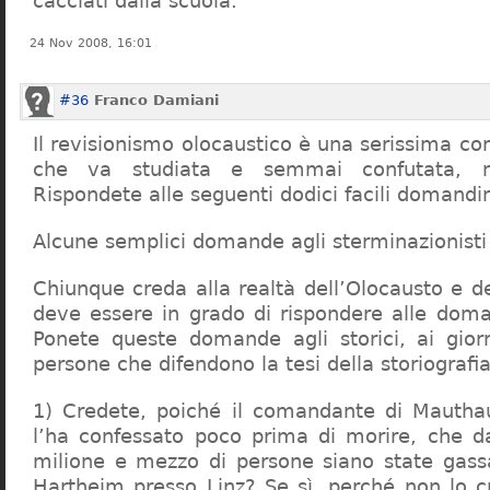
cacciati dalla scuola.
24 Nov 2008, 16:01
#36
Franco Damiani
Il revisionismo olocaustico è una serissima cor
che va studiata e semmai confutata, n
Rispondete alle seguenti dodici facili domandi
Alcune semplici domande agli sterminazionisti
Chiunque creda alla realtà dell’Olocausto e d
deve essere in grado di rispondere alle dom
Ponete queste domande agli storici, ai giorna
persone che difendono la tesi della storiografia 
1) Credete, poiché il comandante di Mauthau
l’ha confessato poco prima di morire, che d
milione e mezzo di persone siano state gassa
Hartheim presso Linz? Se sì, perché non lo 