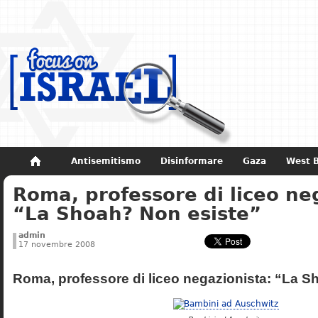
Antisemitismo
Disinformare
Gaza
West 
Roma, professore di liceo ne
Non dimenticare
Storia di Israele
“La Shoah? Non esiste”
admin
17 novembre 2008
Roma, professore di liceo negazionista: “La S