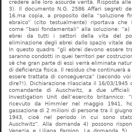
credere alle loro assurde verità. Risposta al
3). Il documento N.G. 2586 Affari segreti de
16.ma copia, a proposito della “soluzione f
ebraico” (cito testualmente) riportava che 
come “basi fondamentali” alla soluzione: “a) 
ebrei da tutti i settori della vita del p
eliminazione degli ebrei dallo spazio vitale d
In questo quadro “gli ebrei devono essere tra
saranno condotti in quei territori per costruzio
sè che gran parte di essi verrà eliminata nat
di deficienza fisica. Il residuo che continuerà 
essere trattata di conseguenza” (secondo vo
dire?!). Dichiarazione rilasciata il 16/03/1945
comandante di Auschwitz, a due ufficial
Investigation Unit dell’esercito britannico: 
ricevuto da Himmler nel maggio 1941, ho
gassazione di 2 milioni di persone tra il giugno
1943, cioè nel periodo in cui sono sta
Auschwitz”. Alla domanda 4) possono rispo
Venezia e Liliana Fargion. La domanda 5), 