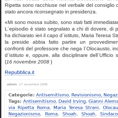
Ripetta sono racchiuse nel verbale del consiglio 
stato ancora riconsegnato in presidenza.
«Mi sono mossa subito, sono stati fatti immediatam
L´episodio è stato segnalato a chi di dovere, di 
ha dichiarato ieri il capo d´istituto, Maria Teresa S
la preside abbia fatto partire un provvedime
confronti del professore che nega l´Olocausto, ind
d´istituto e, oppure, alla disciplinare dell´Ufficio 
(
16 novembre 2008
)
Repubblica.it
admin
, 17 novembre 2008
Categorie:
Antisemitismo
,
Revisionismo, Negaz
Tags:
Antisemitismo
,
David Irving
,
Gianni Alem
via Ripetta Roma
,
Maria Teresa Strani
,
Olocau
Negazionismo
,
Roma
,
Shoah
,
Shoah
,
Sindac