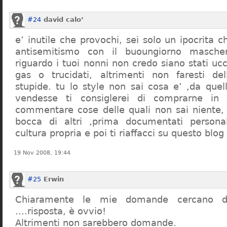
#24
david calo’
e’ inutile che provochi, sei solo un ipocrita 
antisemitismo con il buoungiorno masche
riguardo i tuoi nonni non credo siano stati uc
gas o trucidati, altrimenti non faresti d
stupide. tu lo style non sai cosa e’ ,da quel
vendesse ti consiglerei di comprarne in
commentare cose delle quali non sai niente,
bocca di altri ,prima documentati persona
cultura propria e poi ti riaffacci su questo blog
19 Nov 2008, 19:44
#25
Erwin
Chiaramente le mie domande cercano d
….risposta, è ovvio!
Altrimenti non sarebbero domande.