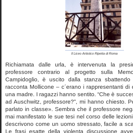
Il Liceo Artistico Ripetta di Roma
Richiamata dalle urla, è intervenuta la pres
professore contrario al progetto sulla Mem
Campidoglio, è uscito dalla stanza sbattendo 
racconta Mollicone – c´erano i rappresentanti di c
una madre. I ragazzi hanno sentito. “Che è succes
ad Auschwitz, professore?”, mi hanno chiesto. 
parlato in classe». Sembra che il professore neg
mai manifestato le sue tesi nel corso delle lezion
descrivono come un uomo stressato, facile a scat
Le frasi esatte della violenta discussione avv