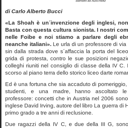
Bambini ad Auschwitz
di Carlo Alberto Bucci
«La Shoah è un´invenzione degli inglesi, non
Basta con questa cultura sionista. I nostri com
nelle Foibe e noi stiamo a parlare degli eb
neanche italiani».
Le urla di un professore di via
sin dalla strada dove s´affaccia la porta del liceo 
grida di protesta, contro le sue posizioni negazi
colleghi riuniti nel consiglio di classe della IV 
scorso al piano terra dello storico liceo darte roma
Ed è una fortuna che sia accaduto di pomeriggio, 
studenti, e una madre, hanno ascoltato le f
professore: concetti che in Austria nel 2006 sono 
inglese David Irving, autore del libro La guerra di H
primo grado a tre anni di reclusione.
Due ragazzi della IV C, e due della III G, son