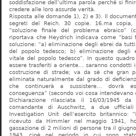
soddisfazione dell’ultima parola perché si finir
credere alle loro assurde verità.
Risposta alle domande 1), 2) e 3). Il documen
segreti del Reich. 30 copie. 16.ma copia, 
“soluzione finale del problema ebraico” (c
riportava che Heydrich indicava come “basi 
soluzione: “a) eliminazione degli ebrei da tutti 
del popolo tedesco; b) eliminazione degli e
vitale del popolo tedesco”. In questo quadro
essere trasferiti a oriente… saranno condotti in
costruzione di strade; va da sè che gran pa
eliminata naturalmente dal grado di deficienza
che continuerà a sussistere… dovrà ess
conseguenza” (secondo voi cosa intendevano d
Dichiarazione rilasciata il 16/03/1945 d
comandante di Auschwitz, a due ufficial
Investigation Unit dell’esercito britannico: 
ricevuto da Himmler nel maggio 1941, ho
gassazione di 2 milioni di persone tra il giugno
1943, cioè nel periodo in cui sono sta