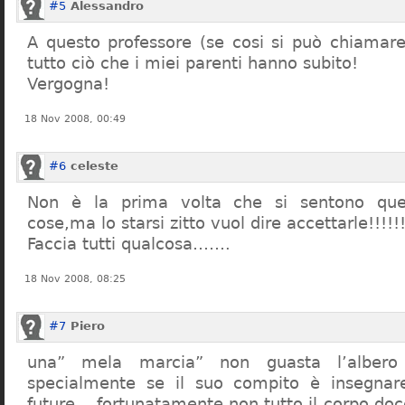
#5
Alessandro
A questo professore (se cosi si può chiamare)
tutto ciò che i miei parenti hanno subito!
Vergogna!
18 Nov 2008, 00:49
#6
celeste
Non è la prima volta che si sentono que
cose,ma lo starsi zitto vuol dire accettarle!!!!!
Faccia tutti qualcosa…….
18 Nov 2008, 08:25
#7
Piero
una” mela marcia” non guasta l’alber
specialmente se il suo compito è insegnare
future… fortunatamente non tutto il corpo doc