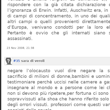
rispondere con la già citata dichiarazione 
l’ignoranza di Erwin. Infatti, Auschwitz era, in
di campi di concentramento, in uno dei quali 
altri campi o quelli provenienti direttamente
d’Europa, venivano condotti per la loro eli
Pertanto è ovvio che gli internati siano st
assassinati.
23 Nov 2008, 21:38
#35
sara di veroli
negare l’olocausto vuol dire negare la st
sacrificio di milioni di donne,bambini e uomi
testimoniare perchè uccisi nelle camere a ga
insegnare al mondo e a persone come lei ch
non si devono più ripetere,per fortuna ci sono
sopravvissuti alla shoa che hanno riferito so
degli orrori vissuti. professori come questi 