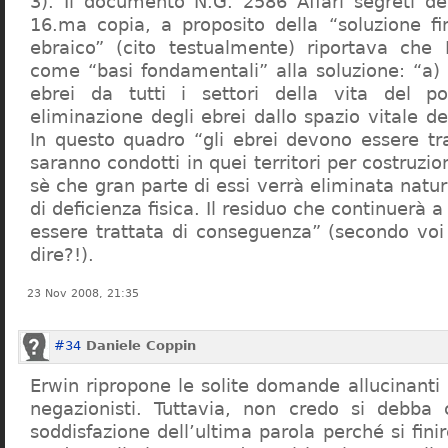
3). Il documento N.G. 2586 Affari segreti de
16.ma copia, a proposito della “soluzione f
ebraico” (cito testualmente) riportava che 
come “basi fondamentali” alla soluzione: “a) 
ebrei da tutti i settori della vita del p
eliminazione degli ebrei dallo spazio vitale d
In questo quadro “gli ebrei devono essere tra
saranno condotti in quei territori per costruzio
sè che gran parte di essi verrà eliminata nat
di deficienza fisica. Il residuo che continuerà 
essere trattata di conseguenza” (secondo vo
dire?!).
23 Nov 2008, 21:35
#34
Daniele Coppin
Erwin ripropone le solite domande allucinanti
negazionisti. Tuttavia, non credo si debba 
soddisfazione dell’ultima parola perché si finir