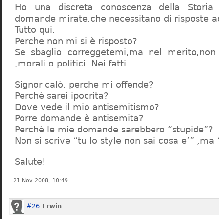
Ho una discreta conoscenza della Storia 
domande mirate,che necessitano di risposte a
Tutto qui.
Perche non mi si è risposto?
Se sbaglio correggetemi,ma nel merito,non c
,morali o politici. Nei fatti.
Signor calò, perche mi offende?
Perchè sarei ipocrita?
Dove vede il mio antisemitismo?
Porre domande è antisemita?
Perchè le mie domande sarebbero “stupide”?
Non si scrive “tu lo style non sai cosa e’” ,ma
Salute!
21 Nov 2008, 10:49
#26
Erwin