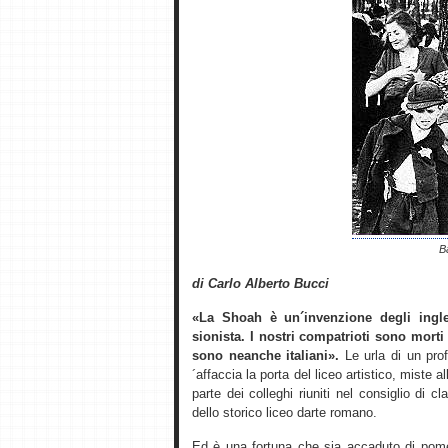
B
di Carlo Alberto Bucci
«La Shoah è un´invenzione degli ingle
sionista. I nostri compatrioti sono morti
sono neanche italiani».
Le urla di un prof
´affaccia la porta del liceo artistico, miste 
parte dei colleghi riuniti nel consiglio di
dello storico liceo darte romano.
Ed è una fortuna che sia accaduto di pome