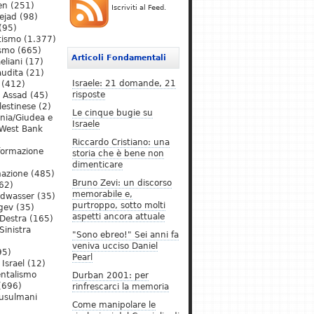
en
(251)
Iscriviti al Feed.
ejad
(98)
(95)
tismo
(1.377)
ismo
(665)
Articoli Fondamentali
eliani
(17)
audita
(21)
Israele: 21 domande, 21
(412)
risposte
l Assad
(45)
lestinese
(2)
Le cinque bugie su
ania/Giudea e
Israele
West Bank
Riccardo Cristiano: una
formazione
storia che è bene non
dimenticare
mazione
(485)
Bruno Zevi: un discorso
62)
memorabile e,
ldwasser
(35)
purtroppo, sotto molti
gev
(35)
aspetti ancora attuale
Destra
(165)
Sinistra
"Sono ebreo!" Sei anni fa
veniva ucciso Daniel
95)
Pearl
Israel
(12)
ntalismo
Durban 2001: per
(696)
rinfrescarci la memoria
Musulmani
Come manipolare le