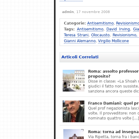
admin
, 17 novembre 2008
Categorie:
Antisemitismo
,
Revisionism
Tags:
Antisemitismo
,
David Irving
,
Gi
Teresa Strani
,
Olocausto
,
Revisionismo,
Gianni Alemanno
,
Virgilio Mollicone
Articoli Correlati
Roma: assolto professor
proposito?
Disse in classe: «La Shoah 
giudici il fatto non sussis
sanziona ancora queste dic
Franco Damiani: quel pr
Quel prof negazionista lasci
volte. Il provveditore: non 
nominato quattro volte […
Roma: torna ad insegnar
Via Ripetta, torna fra i ban