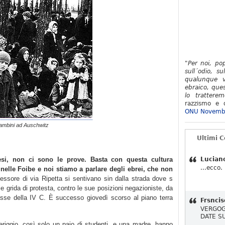
"Per noi, po
sull´odio, su
qualunque v
ebraico, ques
lo tratterem
razzismo e d
ONU Novemb
ambini ad Auschwitz
Ultimi 
si, non ci sono le prove. Basta con questa cultura
Lucian
...ecco.
 nelle Foibe e noi stiamo a parlare degli ebrei, che non
essore di via Ripetta si sentivano sin dalla strada dove s
alle grida di protesta, contro le sue posizioni negazioniste, da
 classe della IV C. È successo giovedì scorso al piano terra
Frsncis
VERGOG
DATE S
riggio, così solo un paio di studenti, e una madre, hanno