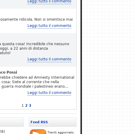
Leggi tutto il commento
osamente ridicola. Non si smentisce mai
Leggi tutto il commento
a questa cosa! Incredibile che nessuno
 oggi, a 22 anni di distanza
aduto!
Leggi tutto il commento
sco Possi
erebbe chiedere ad Amnesty International
 cosa: Siete al corrente che nella
 guerra mondiale i palestinesi erano…
Leggi tutto il commento
1
2
3
Feed RSS
28)
Tieniti aggiornato.