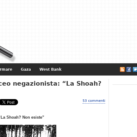
ormare
Gaza
West Bank
e
iceo negazionista: “La Shoah?
53 commenti
 “La Shoah? Non esiste”