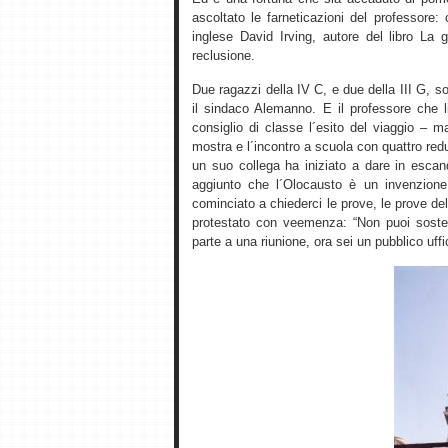
ascoltato le farneticazioni del professore:
inglese David Irving, autore del libro La 
reclusione.
Due ragazzi della IV C, e due della III G,
il sindaco Alemanno. E il professore che li
consiglio di classe l´esito del viaggio – 
mostra e l´incontro a scuola con quattro re
un suo collega ha iniziato a dare in esca
aggiunto che l´Olocausto è un invenzione
cominciato a chiederci le prove, le prove del
protestato con veemenza: “Non puoi soste
parte a una riunione, ora sei un pubblico uffic