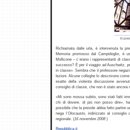
Il Lice
Richiamata dalle urla, è intervenuta la pre
Memoria promosso dal Campidoglio, è usc
Mollicone – c´erano i rappresentanti di clas
successo? È per il viaggio ad Auschwitz, p
in classe». Sembra che il professore negazi
lezioni. Alcune colleghe lo descrivono come 
esatte della violenta discussione avvenu
consiglio di classe, che non è stato ancora 
«Mi sono mossa subito, sono stati fatti imm
chi di dovere, di più non posso dire», ha 
possibile che la preside abbia fatto partire
nega l´Olocausto, indirizzato al consiglio d´
regionale. (
16 novembre 2008
)
Repubblica.it