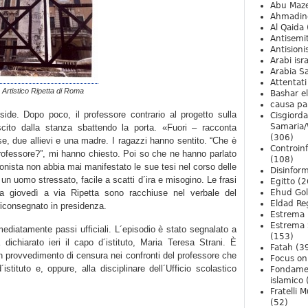
Abu Maz
Ahmadin
Al Qaida
Antisemi
Antision
Arabi isra
Arabia S
Attentati
o Artistico Ripetta di Roma
Bashar e
causa pa
side. Dopo poco, il professore contrario al progetto sulla
Cisgiord
Samaria/
ito dalla stanza sbattendo la porta. «Fuori – racconta
(306)
se, due allievi e una madre. I ragazzi hanno sentito. “Che è
Controin
rofessore?”, mi hanno chiesto. Poi so che ne hanno parlato
(108)
onista non abbia mai manifestato le sue tesi nel corso delle
Disinfor
un uomo stressato, facile a scatti d´ira e misogino. Le frasi
Egitto
(2
ta giovedì a via Ripetta sono racchiuse nel verbale del
Ehud Go
Eldad Re
riconsegnato in presidenza.
Estrema 
Estrema 
ediatamente passi ufficiali. L´episodio è stato segnalato a
(153)
dichiarato ieri il capo d´istituto, Maria Teresa Strani. È
Fatah
(3
 un provvedimento di censura nei confronti del professore che
Focus on 
istituto e, oppure, alla disciplinare dell´Ufficio scolastico
Fondame
islamico
Fratelli 
(52)