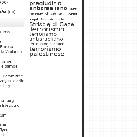
pregiudizio
(60)
antisraeliano
7)
Razzi
afat
(68)
Shoah
Siria
Qassam
Soldati
Rapiti
Storia di Israele
Striscia di Gaza
Terrorismo
urioso
terrorismo
antisraeliano
o
terrorismo islamico
 Bureau
terrorismo
de Vigilance
palestinese
mitisme
lle gambe
– Committee
acy in Middle
rting in
tism.org
 Ebraica di
kum
Fait
Ziyon
ento