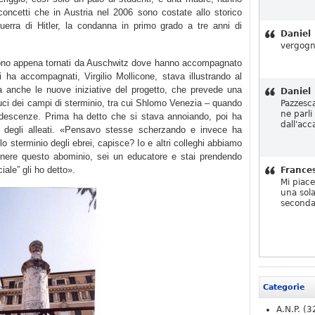
 concetti che in Austria nel 2006 sono costate allo storico
guerra di Hitler, la condanna in primo grado a tre anni di
Daniel
vergogn
 sono appena tornati da Auschwitz dove hanno accompagnato
 ha accompagnati, Virgilio Mollicone, stava illustrando al
ma anche le nuove iniziative del progetto, che prevede una
Daniel
duci dei campi di sterminio, tra cui Shlomo Venezia – quando
Pazzesc
ne parli
ndescenze. Prima ha detto che si stava annoiando, poi ha
dall'acc
 degli alleati. «Pensavo stesse scherzando e invece ha
lo sterminio degli ebrei, capisce? Io e altri colleghi abbiamo
nere questo abominio, sei un educatore e stai prendendo
iale” gli ho detto».
France
Mi piac
una sola
seconda
Categorie
A.N.P.
(3