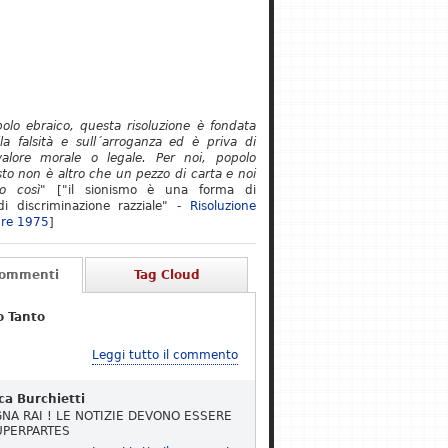
polo ebraico, questa risoluzione è fondata
lla falsità e sull´arroganza ed è priva di
alore morale o legale. Per noi, popolo
to non è altro che un pezzo di carta e noi
o così"
["il sionismo è una forma di
i discriminazione razziale" -
Risoluzione
re 1975
]
Commenti
Tag Cloud
o Tanto
Leggi tutto il commento
ca Burchietti
NA RAI ! LE NOTIZIE DEVONO ESSERE
UPERPARTES