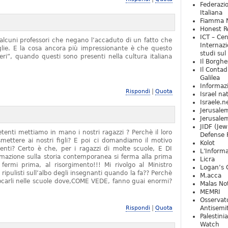
Federazio
Italiana
Fiamma N
Honest Re
ICT – Cen
alcuni professori che negano l’accaduto di un fatto che
Internazi
iglie. E la cosa ancora più impressionante è che questo
studi sul
ieri”, quando questi sono presenti nella cultura italiana
Il Borghe
Il Contad
Galilea
Informaz
|
Rispondi
Quota
Israel na
Israele.n
Jerusale
Jerusale
JIDF (Jew
tenti mettiamo in mano i nostri ragazzi ? Perchè il loro
Defense 
mettere ai nostri figli? E poi ci domandiamo il motivo
Kolot
denti? Certo è che, per i ragazzi di molte scuole, E DI
L'Informa
zione sulla storia contemporanea si ferma alla prima
Licra
rmi prima, al risorgimento!!! Mi rivolgo al Ministro
Logan’s 
 ripulisti sull’albo degli insegnanti quando la fa?? Perchè
M.acca
locarli nelle scuole dove,COME VEDE, fanno guai enormi?
Malas Not
MEMRI
Osservat
|
Rispondi
Quota
Antisemi
Palestini
Watch