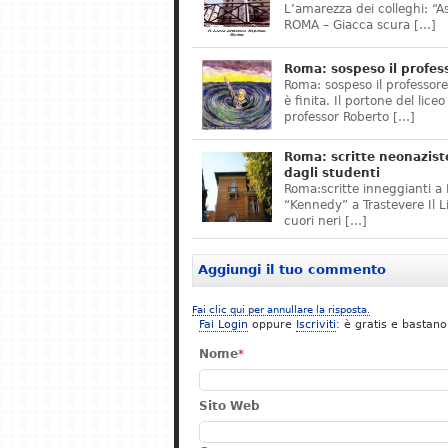
L’amarezza dei colleghi: “A
ROMA – Giacca scura […]
Roma: sospeso il profes
Roma: sospeso il professor
è finita. Il portone del lice
professor Roberto […]
Roma: scritte neonazist
dagli studenti
Roma:scritte inneggianti a H
“Kennedy” a Trastevere Il 
cuori neri […]
Aggiungi il tuo commento
Fai clic qui per annullare la risposta.
Fai Login
oppure
Iscriviti
: è gratis e bastano
Nome
*
Sito Web