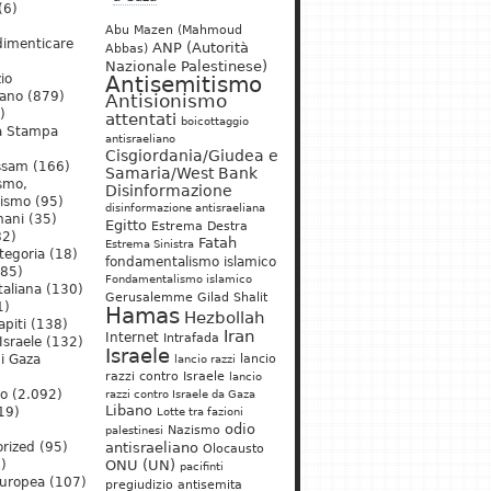
(6)
Abu Mazen (Mahmoud
dimenticare
ANP (Autorità
Abbas)
Nazionale Palestinese)
io
Antisemitismo
iano
(879)
Antisionismo
)
attentati
boicottaggio
a Stampa
antisraeliano
Cisgiordania/Giudea e
ssam
(166)
Samaria/West Bank
ismo,
Disinformazione
nismo
(95)
disinformazione antisraeliana
mani
(35)
Egitto
Estrema Destra
2)
Fatah
Estrema Sinistra
tegoria
(18)
fondamentalismo islamico
85)
Fondamentalismo islamico
taliana
(130)
Gerusalemme
Gilad Shalit
1)
Hamas
Hezbollah
apiti
(138)
Iran
Internet
Intrafada
Israele
(132)
Israele
lancio
di Gaza
lancio razzi
razzi contro Israele
lancio
mo
(2.092)
razzi contro Israele da Gaza
Libano
19)
Lotte tra fazioni
odio
)
Nazismo
palestinesi
rized
(95)
antisraeliano
Olocausto
)
ONU (UN)
pacifinti
uropea
(107)
pregiudizio antisemita