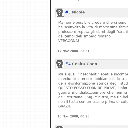
#3
Nicole
Ma non è possibile credere che ci sono 
ha sconvolto la vita di moltissime fam
professore reputa gli ebrei degli “stran
dai tempi dell’ Impero romano.
VERGOGNA!
17 Nov 2008, 23:51
#4
Cesira Coen
Ma a quali “insegnanti” ebeti e incompe
marciume interiore dobbiamo farlo tras
della disinformazione storica degli stu
QUESTO POSSO FORNIRE PROVE, l’informa
guerra mondiale….sempre che non si fe
dell’Istruzione….Sig. Ministro, ma un bel
non li testa con un esame prima di col
GRAZIE
18 Nov 2008, 00:28