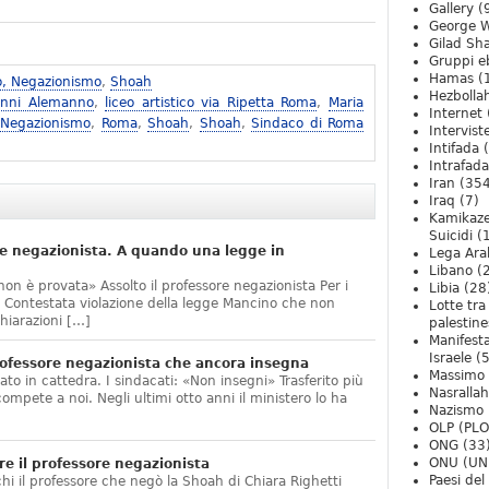
Gallery
(
George W
Gilad Sha
Gruppi eb
Hamas
(
o, Negazionismo
,
Shoah
Hezbolla
anni Alemanno
,
liceo artistico via Ripetta Roma
,
Maria
Internet
 Negazionismo
,
Roma
,
Shoah
,
Shoah
,
Sindaco di Roma
Intervist
Intifada
(
Intrafada
Iran
(354
Iraq
(7)
Kamikaze
Suicidi
(
e negazionista. A quando una legge in
Lega Ara
Libano
(
non è provata» Assolto il professore negazionista Per i
Libia
(28
te. Contestata violazione della legge Mancino che non
Lotte tra
hiarazioni […]
palestine
Manifesta
Israele
(5
ofessore negazionista che ancora insegna
Massimo
ato in cattedra. I sindacati: «Non insegni» Trasferito più
Nasrallah
compete a noi. Negli ultimi otto anni il ministero lo ha
Nazismo
]
OLP (PLO
ONG
(33
ONU (UN
e il professore negazionista
Paesi de
chi il professore che negò la Shoah di Chiara Righetti