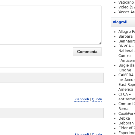
Vaticano
Video
(5
Yasser Ar
Blogroll
Allegro F
Barbara
Bennaur
BNVCA –
National 
Contre
l’Antise
Bugie da
lunghe
CAMERA 
for Accur
East Repo
America
CFCA –
|
antisemi
Rispondi
Quota
Comunità
Roma
Cox&For
Debka
Deborah 
Elder of 
Esperim
|
Rispondi
Quota