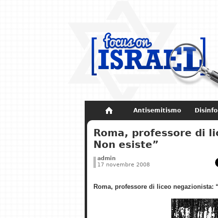
Antisemitismo
Disinf
Non dimenticare
Storia di Israel
Roma, professore di l
Non esiste”
admin
17 novembre 2008
Roma, professore di liceo negazionista: