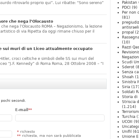
Pakistan
ssurdo ritrovarlo proprio qui”. Lui ribatte: “Sono sereno”
PDCI
(9)
Per non 
(81)
sore che nega l’Olocausto
pregiudiz
e che nega l’Olocausto ROMA – Negazionismo, la lezione
antisrael
o artistico di via Ripetta da oggi rimane chiuso per il
propal
(2
Rassegn
(10)
Razzi Qa
e sui muri di un Liceo attualmente occupato
Revision
Negazio
itler, croci celtiche e simboli delle SS sui muri del
Scudi U
Liceo “J.F. Kennedy” di Roma Roma, 28 Ottobre 2008 – “I
Sderot
(8
Senza ca
Shoah
(1
Sinistra I
Siria
(17
Soldati R
Storia di 
 pochi secondi.
Striscia 
(1.214)
E-mail
**
Terroris
Turchia
(
UCOII
(9
Uncatego
Unifil
(61
*
richiesto
**
richiesta, ma non sarà pubblicata
Unione E