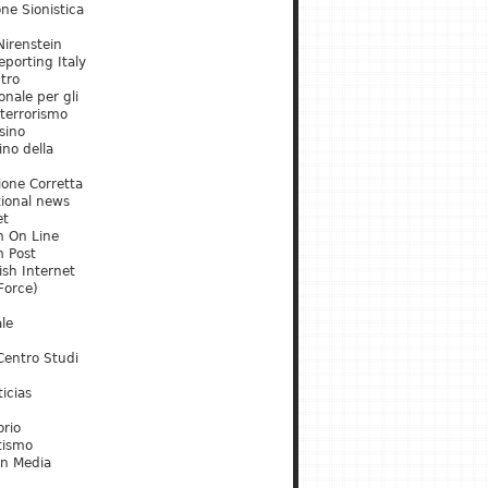
ne Sionistica
irenstein
porting Italy
tro
onale per gli
 terrorismo
sino
ino della
ione Corretta
tional news
et
m On Line
m Post
ish Internet
Force)
le
Centro Studi
icias
orio
tismo
an Media