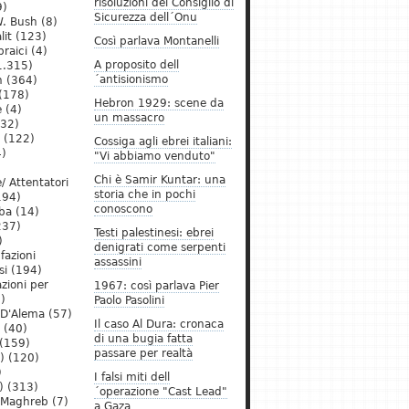
risoluzioni del Consiglio di
9)
Sicurezza dell´Onu
. Bush
(8)
lit
(123)
Così parlava Montanelli
raici
(4)
A proposito dell
1.315)
´antisionismo
h
(364)
(178)
Hebron 1929: scene da
e
(4)
un massacro
32)
(122)
Cossiga agli ebrei italiani:
)
"Vi abbiamo venduto"
Chi è Samir Kuntar: una
/ Attentatori
storia che in pochi
194)
conoscono
ba
(14)
237)
Testi palestinesi: ebrei
)
denigrati come serpenti
 fazioni
assassini
si
(194)
zioni per
1967: così parlava Pier
)
Paolo Pasolini
 D'Alema
(57)
Il caso Al Dura: cronaca
(40)
di una bugia fatta
(159)
passare per realtà
)
(120)
)
I falsi miti dell
)
(313)
´operazione "Cast Lead"
l Maghreb
(7)
a Gaza