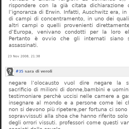
rispondere con la già citata dichiarazione 
l’ignoranza di Erwin. Infatti, Auschwitz era, in
di campi di concentramento, in uno dei quali 
altri campi o quelli provenienti direttamente
d’Europa, venivano condotti per la loro eli
Pertanto è ovvio che gli internati siano st
assassinati.
23 Nov 2008, 21:38
#35
sara di veroli
negare l’olocausto vuol dire negare la st
sacrificio di milioni di donne,bambini e uomi
testimoniare perchè uccisi nelle camere a ga
insegnare al mondo e a persone come lei ch
non si devono più ripetere,per fortuna ci sono
sopravvissuti alla shoa che hanno riferito so
degli orrori vissuti. professori come questi 