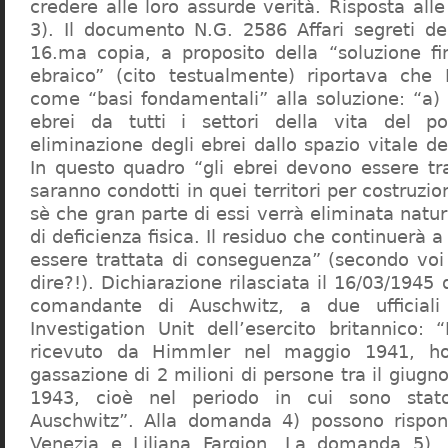
credere alle loro assurde verità. Risposta al
3). Il documento N.G. 2586 Affari segreti de
16.ma copia, a proposito della “soluzione f
ebraico” (cito testualmente) riportava che 
come “basi fondamentali” alla soluzione: “a) 
ebrei da tutti i settori della vita del p
eliminazione degli ebrei dallo spazio vitale d
In questo quadro “gli ebrei devono essere tra
saranno condotti in quei territori per costruzio
sè che gran parte di essi verrà eliminata nat
di deficienza fisica. Il residuo che continuerà 
essere trattata di conseguenza” (secondo vo
dire?!). Dichiarazione rilasciata il 16/03/1945
comandante di Auschwitz, a due ufficial
Investigation Unit dell’esercito britannico: 
ricevuto da Himmler nel maggio 1941, ho
gassazione di 2 milioni di persone tra il giugno
1943, cioè nel periodo in cui sono sta
Auschwitz”. Alla domanda 4) possono rispo
Venezia e Liliana Fargion. La domanda 5), 