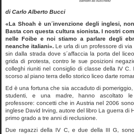
Bambini ad Auschwitz
di Carlo Alberto Bucci
«La Shoah è un´invenzione degli inglesi, non
Basta con questa cultura sionista. I nostri com
nelle Foibe e noi stiamo a parlare degli eb
neanche italiani».
Le urla di un professore di via
sin dalla strada dove s´affaccia la porta del liceo 
grida di protesta, contro le sue posizioni negazi
colleghi riuniti nel consiglio di classe della IV 
scorso al piano terra dello storico liceo darte roma
Ed è una fortuna che sia accaduto di pomeriggio, 
studenti, e una madre, hanno ascoltato le f
professore: concetti che in Austria nel 2006 sono 
inglese David Irving, autore del libro La guerra di H
primo grado a tre anni di reclusione.
Due ragazzi della IV C, e due della III G, son