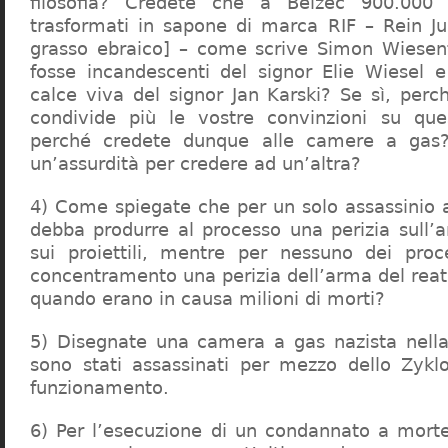
filosofia? Credete che a Belzec 900.000 
trasformati in sapone di marca RIF – Rein Ju
grasso ebraico] – come scrive Simon Wiesent
fosse incandescenti del signor Elie Wiesel 
calce viva del signor Jan Karski? Se sì, perc
condivide più le vostre convinzioni su que
perché credete dunque alle camere a gas?
un’assurdità per credere ad un’altra?
4) Come spiegate che per un solo assassinio a 
debba produrre al processo una perizia sull’
sui proiettili, mentre per nessuno dei proc
concentramento una perizia dell’arma del reat
quando erano in causa milioni di morti?
5) Disegnate una camera a gas nazista nella
sono stati assassinati per mezzo dello Zykl
funzionamento.
6) Per l’esecuzione di un condannato a mort