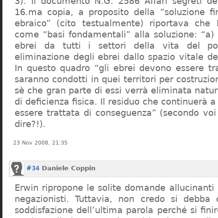
3). Il documento N.G. 2586 Affari segreti de
16.ma copia, a proposito della “soluzione f
ebraico” (cito testualmente) riportava che 
come “basi fondamentali” alla soluzione: “a) 
ebrei da tutti i settori della vita del p
eliminazione degli ebrei dallo spazio vitale d
In questo quadro “gli ebrei devono essere tra
saranno condotti in quei territori per costruzio
sè che gran parte di essi verrà eliminata nat
di deficienza fisica. Il residuo che continuerà 
essere trattata di conseguenza” (secondo vo
dire?!).
23 Nov 2008, 21:35
#34
Daniele Coppin
Erwin ripropone le solite domande allucinanti
negazionisti. Tuttavia, non credo si debba 
soddisfazione dell’ultima parola perché si finir