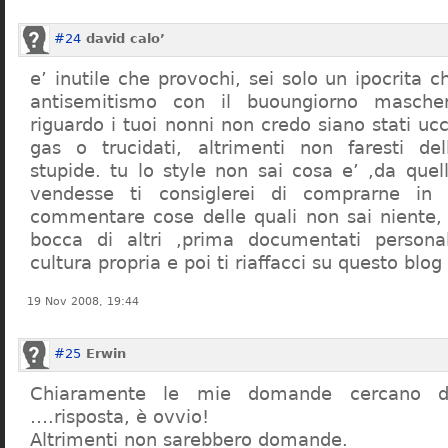
#24
david calo’
e’ inutile che provochi, sei solo un ipocrita 
antisemitismo con il buoungiorno masche
riguardo i tuoi nonni non credo siano stati uc
gas o trucidati, altrimenti non faresti d
stupide. tu lo style non sai cosa e’ ,da quel
vendesse ti consiglerei di comprarne in
commentare cose delle quali non sai niente,
bocca di altri ,prima documentati persona
cultura propria e poi ti riaffacci su questo blog
19 Nov 2008, 19:44
#25
Erwin
Chiaramente le mie domande cercano d
….risposta, è ovvio!
Altrimenti non sarebbero domande.