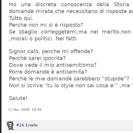
Ho una discreta conoscenza della Storia 
domande mirate,che necessitano di risposte a
Tutto qui.
Perche non mi si è risposto?
Se sbaglio correggetemi,ma nel merito,non c
,morali o politici. Nei fatti.
Signor calò, perche mi offende?
Perchè sarei ipocrita?
Dove vede il mio antisemitismo?
Porre domande è antisemita?
Perchè le mie domande sarebbero “stupide”?
Non si scrive “tu lo style non sai cosa e’” ,ma
Salute!
21 Nov 2008, 10:49
#26
Erwin