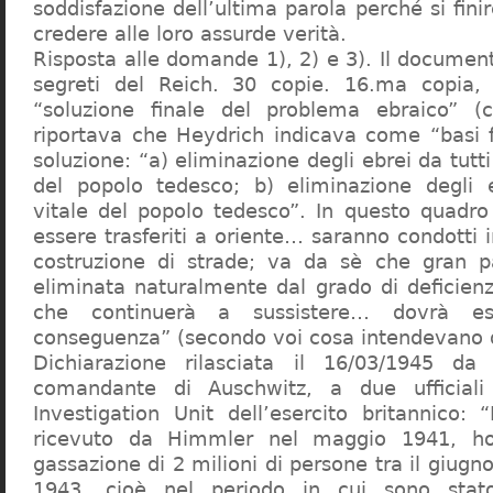
soddisfazione dell’ultima parola perché si finir
credere alle loro assurde verità.
Risposta alle domande 1), 2) e 3). Il documen
segreti del Reich. 30 copie. 16.ma copia, 
“soluzione finale del problema ebraico” (c
riportava che Heydrich indicava come “basi 
soluzione: “a) eliminazione degli ebrei da tutti 
del popolo tedesco; b) eliminazione degli e
vitale del popolo tedesco”. In questo quadro
essere trasferiti a oriente… saranno condotti in
costruzione di strade; va da sè che gran pa
eliminata naturalmente dal grado di deficienza
che continuerà a sussistere… dovrà ess
conseguenza” (secondo voi cosa intendevano d
Dichiarazione rilasciata il 16/03/1945 d
comandante di Auschwitz, a due ufficial
Investigation Unit dell’esercito britannico: 
ricevuto da Himmler nel maggio 1941, ho
gassazione di 2 milioni di persone tra il giugno
1943, cioè nel periodo in cui sono sta