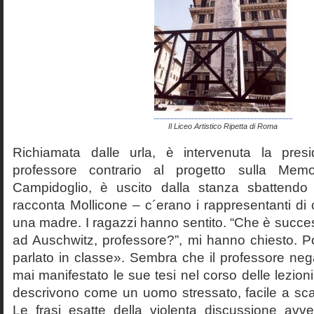
Il Liceo Artistico Ripetta di Roma
Richiamata dalle urla, è intervenuta la pres
professore contrario al progetto sulla Mem
Campidoglio, è uscito dalla stanza sbattendo 
racconta Mollicone – c´erano i rappresentanti di c
una madre. I ragazzi hanno sentito. “Che è succes
ad Auschwitz, professore?”, mi hanno chiesto. 
parlato in classe». Sembra che il professore neg
mai manifestato le sue tesi nel corso delle lezion
descrivono come un uomo stressato, facile a scat
Le frasi esatte della violenta discussione avv