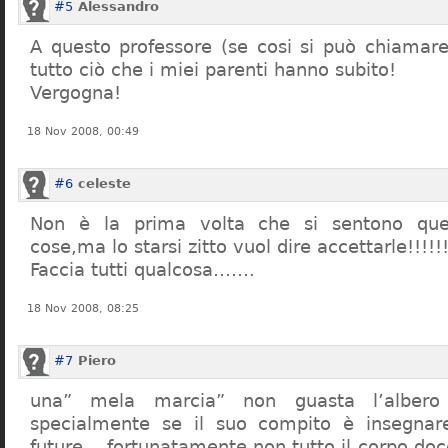
#5
Alessandro
A questo professore (se cosi si può chiamare)
tutto ciò che i miei parenti hanno subito!
Vergogna!
18 Nov 2008, 00:49
#6
celeste
Non è la prima volta che si sentono que
cose,ma lo starsi zitto vuol dire accettarle!!!!!
Faccia tutti qualcosa…….
18 Nov 2008, 08:25
#7
Piero
una” mela marcia” non guasta l’alber
specialmente se il suo compito è insegnare
future… fortunatamente non tutto il corpo doc