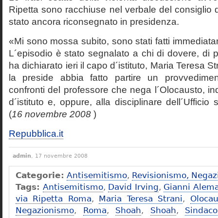
Ripetta sono racchiuse nel verbale del consiglio 
stato ancora riconsegnato in presidenza.
«Mi sono mossa subito, sono stati fatti immediatam
L´episodio è stato segnalato a chi di dovere, di 
ha dichiarato ieri il capo d´istituto, Maria Teresa S
la preside abbia fatto partire un provvedime
confronti del professore che nega l´Olocausto, ind
d´istituto e, oppure, alla disciplinare dell´Ufficio 
(
16 novembre 2008
)
Repubblica.it
admin
, 17 novembre 2008
Categorie:
Antisemitismo
,
Revisionismo, Negaz
Tags:
Antisemitismo
,
David Irving
,
Gianni Alem
via Ripetta Roma
,
Maria Teresa Strani
,
Olocau
Negazionismo
,
Roma
,
Shoah
,
Shoah
,
Sindac