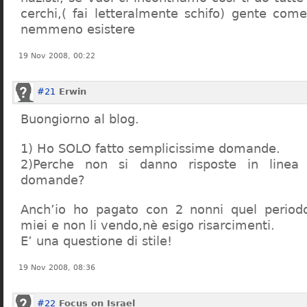
cerchi,( fai letteralmente schifo) gente co
nemmeno esistere
19 Nov 2008, 00:22
#21
Erwin
Buongiorno al blog.
1) Ho SOLO fatto semplicissime domande.
2)Perche non si danno risposte in linea 
domande?
Anch’io ho pagato con 2 nonni quel period
miei e non li vendo,nè esigo risarcimenti.
E’ una questione di stile!
19 Nov 2008, 08:36
#22
Focus on Israel