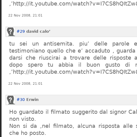
,’http://it.youtube.com/watch?v=I7CS8hQIt
22 Nov 2008, 21:01
#29
david calo’
tu sei un antisemita. piu’ delle parole e
testimoniano quello che e’ accaduto , guarda
darsi che riuscirai a trovare delle risposte
dopo spero tu abbia il buon gusto di n
,’http://it.youtube.com/watch?v=I7CS8hQIt
22 Nov 2008, 21:01
#30
Erwin
Ho guardato il filmato suggerito dal signor Ca
non visto.
Non si da ,nel filmato, alcuna risposta all
che ho posto.