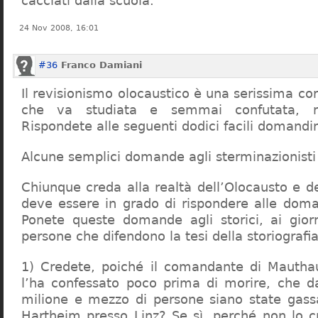
cacciati dalla scuola.
24 Nov 2008, 16:01
#36
Franco Damiani
Il revisionismo olocaustico è una serissima cor
che va studiata e semmai confutata, n
Rispondete alle seguenti dodici facili domandi
Alcune semplici domande agli sterminazionisti
Chiunque creda alla realtà dell’Olocausto e d
deve essere in grado di rispondere alle dom
Ponete queste domande agli storici, ai giorna
persone che difendono la tesi della storiografia 
1) Credete, poiché il comandante di Mauthau
l’ha confessato poco prima di morire, che d
milione e mezzo di persone siano state gassa
Hartheim presso Linz? Se sì, perché non lo 