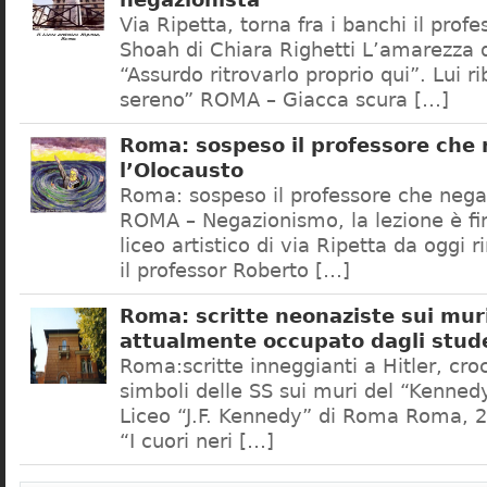
negazionista
Via Ripetta, torna fra i banchi il prof
Shoah di Chiara Righetti L’amarezza d
“Assurdo ritrovarlo proprio qui”. Lui r
sereno” ROMA – Giacca scura […]
Roma: sospeso il professore che
l’Olocausto
Roma: sospeso il professore che nega
ROMA – Negazionismo, la lezione è fini
liceo artistico di via Ripetta da oggi 
il professor Roberto […]
Roma: scritte neonaziste sui muri
attualmente occupato dagli stud
Roma:scritte inneggianti a Hitler, croc
simboli delle SS sui muri del “Kennedy
Liceo “J.F. Kennedy” di Roma Roma, 2
“I cuori neri […]