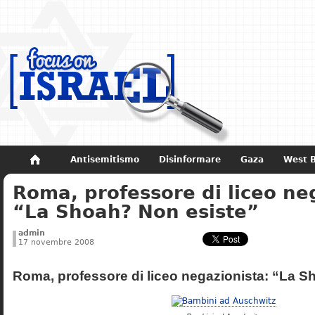
Antisemitismo
Disinformare
Gaza
West 
Roma, professore di liceo ne
Non dimenticare
Storia di Israele
“La Shoah? Non esiste”
admin
17 novembre 2008
Roma, professore di liceo negazionista: “La S