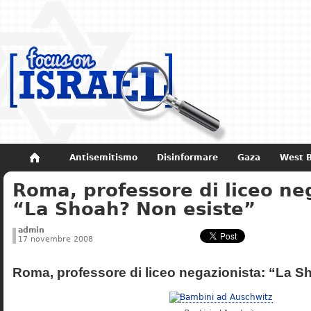
Antisemitismo
Disinformare
Gaza
West 
Roma, professore di liceo ne
Non dimenticare
Storia di Israele
“La Shoah? Non esiste”
admin
17 novembre 2008
Roma, professore di liceo negazionista: “La S