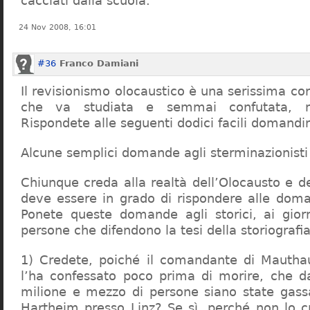
cacciati dalla scuola.
24 Nov 2008, 16:01
#36
Franco Damiani
Il revisionismo olocaustico è una serissima cor
che va studiata e semmai confutata, n
Rispondete alle seguenti dodici facili domandi
Alcune semplici domande agli sterminazionisti
Chiunque creda alla realtà dell’Olocausto e d
deve essere in grado di rispondere alle dom
Ponete queste domande agli storici, ai giorna
persone che difendono la tesi della storiografia 
1) Credete, poiché il comandante di Mauthau
l’ha confessato poco prima di morire, che d
milione e mezzo di persone siano state gassa
Hartheim presso Linz? Se sì, perché non lo 