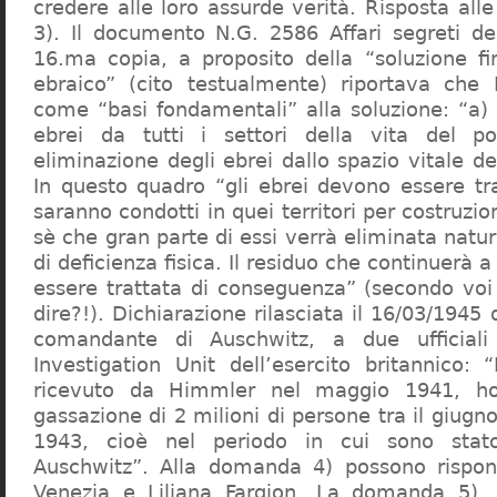
credere alle loro assurde verità. Risposta al
3). Il documento N.G. 2586 Affari segreti de
16.ma copia, a proposito della “soluzione f
ebraico” (cito testualmente) riportava che 
come “basi fondamentali” alla soluzione: “a) 
ebrei da tutti i settori della vita del p
eliminazione degli ebrei dallo spazio vitale d
In questo quadro “gli ebrei devono essere tra
saranno condotti in quei territori per costruzio
sè che gran parte di essi verrà eliminata nat
di deficienza fisica. Il residuo che continuerà 
essere trattata di conseguenza” (secondo vo
dire?!). Dichiarazione rilasciata il 16/03/1945
comandante di Auschwitz, a due ufficial
Investigation Unit dell’esercito britannico: 
ricevuto da Himmler nel maggio 1941, ho
gassazione di 2 milioni di persone tra il giugno
1943, cioè nel periodo in cui sono sta
Auschwitz”. Alla domanda 4) possono rispo
Venezia e Liliana Fargion. La domanda 5), 