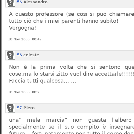
#5
Alessandro
A questo professore (se cosi si può chiamare)
tutto ciò che i miei parenti hanno subito!
Vergogna!
18 Nov 2008, 00:49
#6
celeste
Non è la prima volta che si sentono que
cose,ma lo starsi zitto vuol dire accettarle!!!!!
Faccia tutti qualcosa…….
18 Nov 2008, 08:25
#7
Piero
una” mela marcia” non guasta l’alber
specialmente se il suo compito è insegnare
future… fortunatamente non tutto il corpo doc