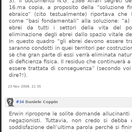
3). Il documento N.G. 2586 Affari segreti de
16.ma copia, a proposito della “soluzione f
ebraico” (cito testualmente) riportava che 
come “basi fondamentali” alla soluzione: “a) 
ebrei da tutti i settori della vita del p
eliminazione degli ebrei dallo spazio vitale d
In questo quadro “gli ebrei devono essere tra
saranno condotti in quei territori per costruzio
sè che gran parte di essi verrà eliminata nat
di deficienza fisica. Il residuo che continuerà 
essere trattata di conseguenza” (secondo vo
dire?!).
23 Nov 2008, 21:35
#34
Daniele Coppin
Erwin ripropone le solite domande allucinanti
negazionisti. Tuttavia, non credo si debba 
soddisfazione dell’ultima parola perché si finir