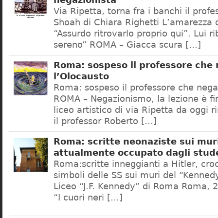
negazionista
Via Ripetta, torna fra i banchi il prof
Shoah di Chiara Righetti L’amarezza d
“Assurdo ritrovarlo proprio qui”. Lui r
sereno” ROMA – Giacca scura […]
Roma: sospeso il professore che
l’Olocausto
Roma: sospeso il professore che nega
ROMA – Negazionismo, la lezione è fini
liceo artistico di via Ripetta da oggi 
il professor Roberto […]
Roma: scritte neonaziste sui muri
attualmente occupato dagli stud
Roma:scritte inneggianti a Hitler, croc
simboli delle SS sui muri del “Kennedy
Liceo “J.F. Kennedy” di Roma Roma, 2
“I cuori neri […]