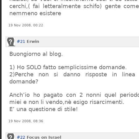
cerchi,( fai letteralmente schifo) gente co
nemmeno esistere
19 Nov 2008, 00:22
#21
Erwin
Buongiorno al blog.
1) Ho SOLO fatto semplicissime domande.
2)Perche non si danno risposte in linea 
domande?
Anch’io ho pagato con 2 nonni quel period
miei e non li vendo,nè esigo risarcimenti.
E’ una questione di stile!
19 Nov 2008, 08:36
#22
Focus on Israel