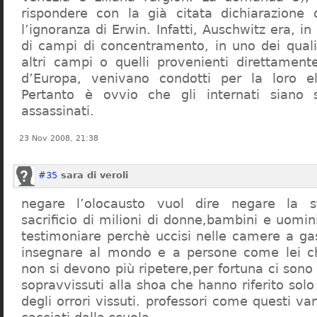
rispondere con la già citata dichiarazione 
l’ignoranza di Erwin. Infatti, Auschwitz era, in
di campi di concentramento, in uno dei quali 
altri campi o quelli provenienti direttamente
d’Europa, venivano condotti per la loro eli
Pertanto è ovvio che gli internati siano st
assassinati.
23 Nov 2008, 21:38
#35
sara di veroli
negare l’olocausto vuol dire negare la st
sacrificio di milioni di donne,bambini e uomi
testimoniare perchè uccisi nelle camere a ga
insegnare al mondo e a persone come lei ch
non si devono più ripetere,per fortuna ci sono
sopravvissuti alla shoa che hanno riferito so
degli orrori vissuti. professori come questi 