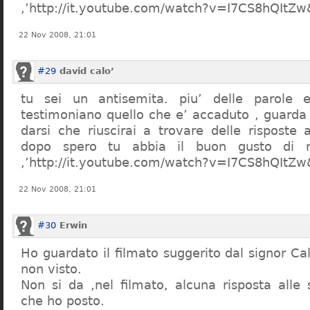
,’http://it.youtube.com/watch?v=I7CS8hQIt
22 Nov 2008, 21:01
#29
david calo’
tu sei un antisemita. piu’ delle parole e
testimoniano quello che e’ accaduto , guarda
darsi che riuscirai a trovare delle risposte
dopo spero tu abbia il buon gusto di n
,’http://it.youtube.com/watch?v=I7CS8hQIt
22 Nov 2008, 21:01
#30
Erwin
Ho guardato il filmato suggerito dal signor Ca
non visto.
Non si da ,nel filmato, alcuna risposta all
che ho posto.