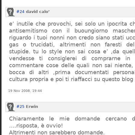
#24
david calo’
e’ inutile che provochi, sei solo un ipocrita 
antisemitismo con il buoungiorno masche
riguardo i tuoi nonni non credo siano stati uc
gas o trucidati, altrimenti non faresti d
stupide. tu lo style non sai cosa e’ ,da quel
vendesse ti consiglerei di comprarne in
commentare cose delle quali non sai niente,
bocca di altri ,prima documentati persona
cultura propria e poi ti riaffacci su questo blog
19 Nov 2008, 19:44
#25
Erwin
Chiaramente le mie domande cercano d
….risposta, è ovvio!
Altrimenti non sarebbero domande.