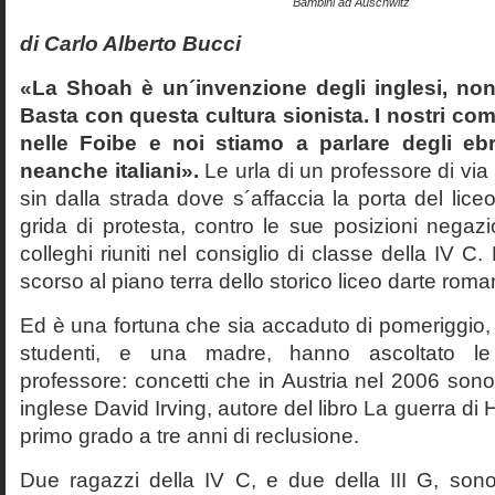
Bambini ad Auschwitz
di Carlo Alberto Bucci
«La Shoah è un´invenzione degli inglesi, non
Basta con questa cultura sionista. I nostri com
nelle Foibe e noi stiamo a parlare degli eb
neanche italiani».
Le urla di un professore di via
sin dalla strada dove s´affaccia la porta del liceo 
grida di protesta, contro le sue posizioni negazi
colleghi riuniti nel consiglio di classe della IV 
scorso al piano terra dello storico liceo darte roma
Ed è una fortuna che sia accaduto di pomeriggio, 
studenti, e una madre, hanno ascoltato le f
professore: concetti che in Austria nel 2006 sono 
inglese David Irving, autore del libro La guerra di H
primo grado a tre anni di reclusione.
Due ragazzi della IV C, e due della III G, son