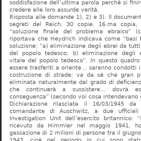
soddisfazione dell’ultima parola perché si finir
credere alle loro assurde verità.
Risposta alle domande 1), 2) e 3). Il documen
segreti del Reich. 30 copie. 16.ma copia, 
“soluzione finale del problema ebraico” (c
riportava che Heydrich indicava come “basi 
soluzione: “a) eliminazione degli ebrei da tutti 
del popolo tedesco; b) eliminazione degli e
vitale del popolo tedesco”. In questo quadro
essere trasferiti a oriente… saranno condotti in
costruzione di strade; va da sè che gran pa
eliminata naturalmente dal grado di deficienza
che continuerà a sussistere… dovrà ess
conseguenza” (secondo voi cosa intendevano d
Dichiarazione rilasciata il 16/03/1945 d
comandante di Auschwitz, a due ufficial
Investigation Unit dell’esercito britannico: 
ricevuto da Himmler nel maggio 1941, ho
gassazione di 2 milioni di persone tra il giugno
1943, cioè nel periodo in cui sono sta