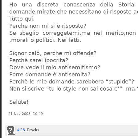
Ho una discreta conoscenza della Storia 
domande mirate,che necessitano di risposte a
Tutto qui.
Perche non mi si è risposto?
Se sbaglio correggetemi,ma nel merito,non c
,morali o politici. Nei fatti.
Signor calò, perche mi offende?
Perchè sarei ipocrita?
Dove vede il mio antisemitismo?
Porre domande è antisemita?
Perchè le mie domande sarebbero “stupide”?
Non si scrive “tu lo style non sai cosa e’” ,ma
Salute!
21 Nov 2008, 10:49
#26
Erwin