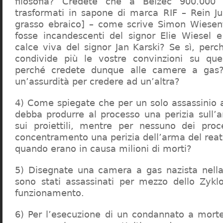
filosofia? Credete che a Belzec 900.000 
trasformati in sapone di marca RIF – Rein Ju
grasso ebraico] – come scrive Simon Wiesent
fosse incandescenti del signor Elie Wiesel 
calce viva del signor Jan Karski? Se sì, perc
condivide più le vostre convinzioni su que
perché credete dunque alle camere a gas?
un’assurdità per credere ad un’altra?
4) Come spiegate che per un solo assassinio a 
debba produrre al processo una perizia sull’
sui proiettili, mentre per nessuno dei proc
concentramento una perizia dell’arma del reat
quando erano in causa milioni di morti?
5) Disegnate una camera a gas nazista nella
sono stati assassinati per mezzo dello Zykl
funzionamento.
6) Per l’esecuzione di un condannato a mort