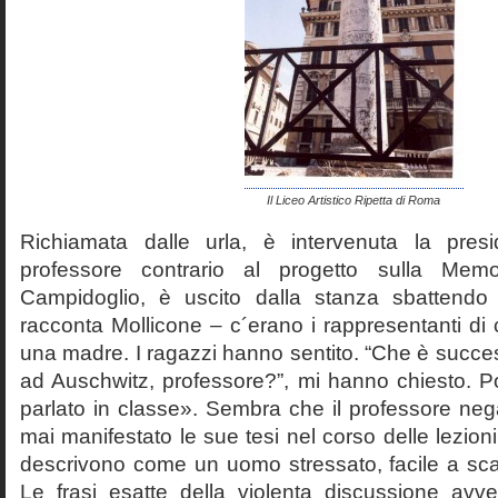
Il Liceo Artistico Ripetta di Roma
Richiamata dalle urla, è intervenuta la pres
professore contrario al progetto sulla Mem
Campidoglio, è uscito dalla stanza sbattendo 
racconta Mollicone – c´erano i rappresentanti di c
una madre. I ragazzi hanno sentito. “Che è succes
ad Auschwitz, professore?”, mi hanno chiesto. 
parlato in classe». Sembra che il professore neg
mai manifestato le sue tesi nel corso delle lezion
descrivono come un uomo stressato, facile a scat
Le frasi esatte della violenta discussione avv