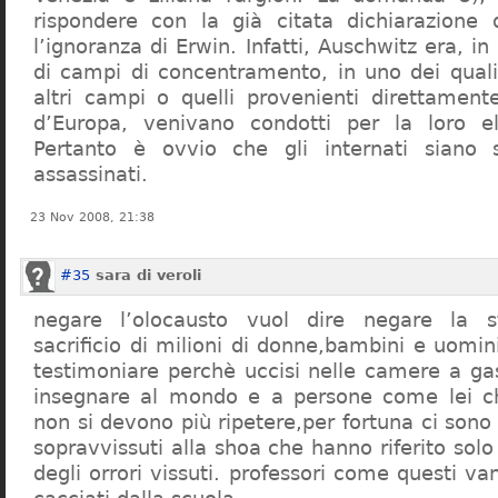
rispondere con la già citata dichiarazione 
l’ignoranza di Erwin. Infatti, Auschwitz era, in
di campi di concentramento, in uno dei quali 
altri campi o quelli provenienti direttamente
d’Europa, venivano condotti per la loro eli
Pertanto è ovvio che gli internati siano st
assassinati.
23 Nov 2008, 21:38
#35
sara di veroli
negare l’olocausto vuol dire negare la st
sacrificio di milioni di donne,bambini e uomi
testimoniare perchè uccisi nelle camere a ga
insegnare al mondo e a persone come lei ch
non si devono più ripetere,per fortuna ci sono
sopravvissuti alla shoa che hanno riferito so
degli orrori vissuti. professori come questi 