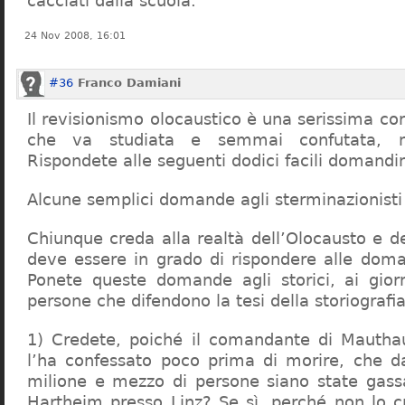
cacciati dalla scuola.
24 Nov 2008, 16:01
#36
Franco Damiani
Il revisionismo olocaustico è una serissima cor
che va studiata e semmai confutata, n
Rispondete alle seguenti dodici facili domandi
Alcune semplici domande agli sterminazionisti
Chiunque creda alla realtà dell’Olocausto e d
deve essere in grado di rispondere alle dom
Ponete queste domande agli storici, ai giorna
persone che difendono la tesi della storiografia 
1) Credete, poiché il comandante di Mauthau
l’ha confessato poco prima di morire, che d
milione e mezzo di persone siano state gassa
Hartheim presso Linz? Se sì, perché non lo 