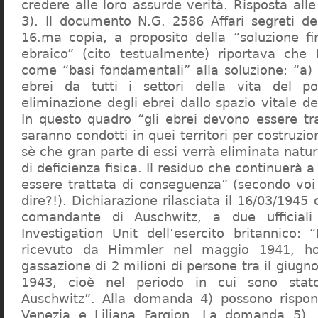
credere alle loro assurde verità. Risposta al
3). Il documento N.G. 2586 Affari segreti de
16.ma copia, a proposito della “soluzione f
ebraico” (cito testualmente) riportava che 
come “basi fondamentali” alla soluzione: “a) 
ebrei da tutti i settori della vita del p
eliminazione degli ebrei dallo spazio vitale d
In questo quadro “gli ebrei devono essere tra
saranno condotti in quei territori per costruzio
sè che gran parte di essi verrà eliminata nat
di deficienza fisica. Il residuo che continuerà 
essere trattata di conseguenza” (secondo vo
dire?!). Dichiarazione rilasciata il 16/03/1945
comandante di Auschwitz, a due ufficial
Investigation Unit dell’esercito britannico: 
ricevuto da Himmler nel maggio 1941, ho
gassazione di 2 milioni di persone tra il giugno
1943, cioè nel periodo in cui sono sta
Auschwitz”. Alla domanda 4) possono rispo
Venezia e Liliana Fargion. La domanda 5), 