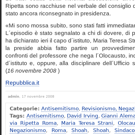
Ripetta sono racchiuse nel verbale del consiglio 
stato ancora riconsegnato in presidenza.
«Mi sono mossa subito, sono stati fatti immediatam
L´episodio è stato segnalato a chi di dovere, di 
ha dichiarato ieri il capo d´istituto, Maria Teresa S
la preside abbia fatto partire un provvedime
confronti del professore che nega l´Olocausto, ind
d´istituto e, oppure, alla disciplinare dell´Ufficio 
(
16 novembre 2008
)
Repubblica.it
admin
, 17 novembre 2008
Categorie:
Antisemitismo
,
Revisionismo, Negaz
Tags:
Antisemitismo
,
David Irving
,
Gianni Alem
via Ripetta Roma
,
Maria Teresa Strani
,
Olocau
Negazionismo
,
Roma
,
Shoah
,
Shoah
,
Sindac