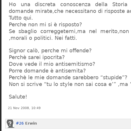
Ho una discreta conoscenza della Storia 
domande mirate,che necessitano di risposte a
Tutto qui.
Perche non mi si è risposto?
Se sbaglio correggetemi,ma nel merito,non c
,morali o politici. Nei fatti.
Signor calò, perche mi offende?
Perchè sarei ipocrita?
Dove vede il mio antisemitismo?
Porre domande è antisemita?
Perchè le mie domande sarebbero “stupide”?
Non si scrive “tu lo style non sai cosa e’” ,ma
Salute!
21 Nov 2008, 10:49
#26
Erwin