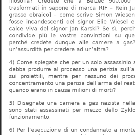
filosofia? Credete che a Belzec 900.000 
trasformati in sapone di marca RIF – Rein Ju
grasso ebraico] – come scrive Simon Wiesent
fosse incandescenti del signor Elie Wiesel 
calce viva del signor Jan Karski? Se sì, perc
condivide più le vostre convinzioni su que
perché credete dunque alle camere a gas?
un’assurdità per credere ad un’altra?
4) Come spiegate che per un solo assassinio a 
debba produrre al processo una perizia sull’
sui proiettili, mentre per nessuno dei proc
concentramento una perizia dell’arma del reat
quando erano in causa milioni di morti?
5) Disegnate una camera a gas nazista nella
sono stati assassinati per mezzo dello Zykl
funzionamento.
6) Per l’esecuzione di un condannato a mort