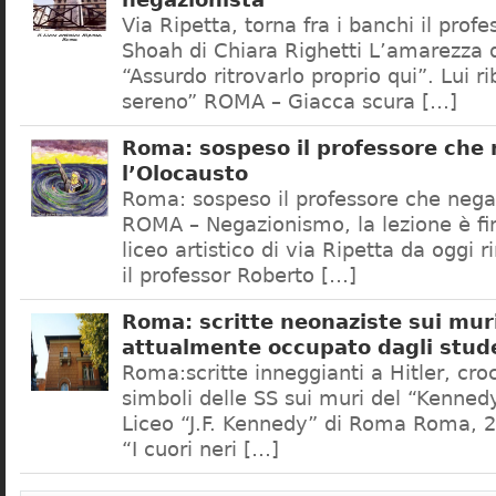
negazionista
Via Ripetta, torna fra i banchi il prof
Shoah di Chiara Righetti L’amarezza d
“Assurdo ritrovarlo proprio qui”. Lui r
sereno” ROMA – Giacca scura […]
Roma: sospeso il professore che
l’Olocausto
Roma: sospeso il professore che nega
ROMA – Negazionismo, la lezione è fini
liceo artistico di via Ripetta da oggi 
il professor Roberto […]
Roma: scritte neonaziste sui muri
attualmente occupato dagli stud
Roma:scritte inneggianti a Hitler, croc
simboli delle SS sui muri del “Kennedy
Liceo “J.F. Kennedy” di Roma Roma, 2
“I cuori neri […]