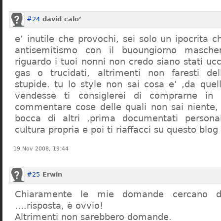
#24
david calo’
e’ inutile che provochi, sei solo un ipocrita 
antisemitismo con il buoungiorno masche
riguardo i tuoi nonni non credo siano stati uc
gas o trucidati, altrimenti non faresti d
stupide. tu lo style non sai cosa e’ ,da quel
vendesse ti consiglerei di comprarne in
commentare cose delle quali non sai niente,
bocca di altri ,prima documentati persona
cultura propria e poi ti riaffacci su questo blog
19 Nov 2008, 19:44
#25
Erwin
Chiaramente le mie domande cercano d
….risposta, è ovvio!
Altrimenti non sarebbero domande.