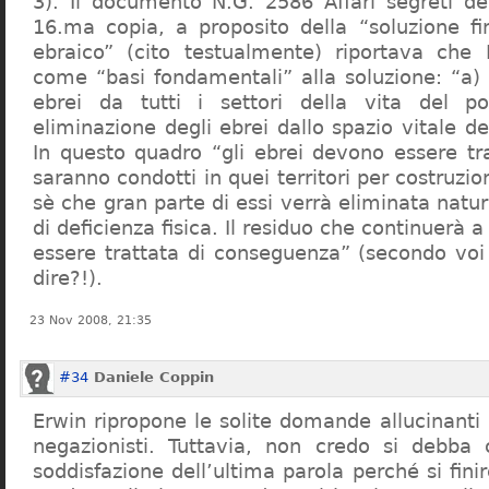
3). Il documento N.G. 2586 Affari segreti de
16.ma copia, a proposito della “soluzione f
ebraico” (cito testualmente) riportava che 
come “basi fondamentali” alla soluzione: “a) 
ebrei da tutti i settori della vita del p
eliminazione degli ebrei dallo spazio vitale d
In questo quadro “gli ebrei devono essere tra
saranno condotti in quei territori per costruzio
sè che gran parte di essi verrà eliminata nat
di deficienza fisica. Il residuo che continuerà 
essere trattata di conseguenza” (secondo vo
dire?!).
23 Nov 2008, 21:35
#34
Daniele Coppin
Erwin ripropone le solite domande allucinanti
negazionisti. Tuttavia, non credo si debba 
soddisfazione dell’ultima parola perché si finir