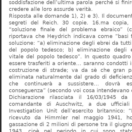
soddisfazione dell’ultima parola perché si finir
credere alle loro assurde verità.
Risposta alle domande 1), 2) e 3). Il documen
segreti del Reich. 30 copie. 16.ma copia, 
“soluzione finale del problema ebraico” (c
riportava che Heydrich indicava come “basi 
soluzione: “a) eliminazione degli ebrei da tutti 
del popolo tedesco; b) eliminazione degli e
vitale del popolo tedesco”. In questo quadro
essere trasferiti a oriente… saranno condotti in
costruzione di strade; va da sè che gran pa
eliminata naturalmente dal grado di deficienza
che continuerà a sussistere… dovrà ess
conseguenza” (secondo voi cosa intendevano d
Dichiarazione rilasciata il 16/03/1945 d
comandante di Auschwitz, a due ufficial
Investigation Unit dell’esercito britannico: 
ricevuto da Himmler nel maggio 1941, ho
gassazione di 2 milioni di persone tra il giugno
1943, cioè nel periodo in cui sono sta