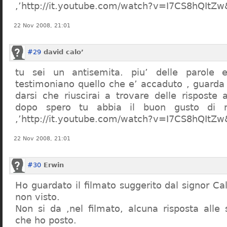
,’http://it.youtube.com/watch?v=I7CS8hQIt
22 Nov 2008, 21:01
#29
david calo’
tu sei un antisemita. piu’ delle parole e
testimoniano quello che e’ accaduto , guarda
darsi che riuscirai a trovare delle risposte
dopo spero tu abbia il buon gusto di n
,’http://it.youtube.com/watch?v=I7CS8hQIt
22 Nov 2008, 21:01
#30
Erwin
Ho guardato il filmato suggerito dal signor Ca
non visto.
Non si da ,nel filmato, alcuna risposta all
che ho posto.