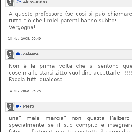
#5
Alessandro
A questo professore (se cosi si può chiamare)
tutto ciò che i miei parenti hanno subito!
Vergogna!
18 Nov 2008, 00:49
#6
celeste
Non è la prima volta che si sentono que
cose,ma lo starsi zitto vuol dire accettarle!!!!!
Faccia tutti qualcosa…….
18 Nov 2008, 08:25
#7
Piero
una” mela marcia” non guasta l’alber
specialmente se il suo compito è insegnare
future… fortunatamente non tutto il corpo doc