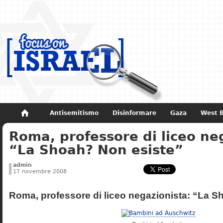
Antisemitismo
Disinformare
Gaza
West 
Roma, professore di liceo ne
Non dimenticare
Storia di Israele
“La Shoah? Non esiste”
admin
17 novembre 2008
Roma, professore di liceo negazionista: “La S