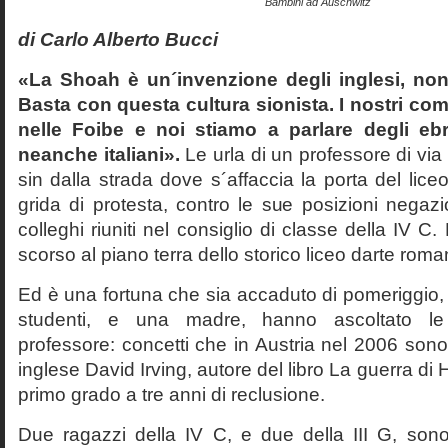
Bambini ad Auschwitz
di Carlo Alberto Bucci
«La Shoah è un´invenzione degli inglesi, non
Basta con questa cultura sionista. I nostri com
nelle Foibe e noi stiamo a parlare degli eb
neanche italiani».
Le urla di un professore di via
sin dalla strada dove s´affaccia la porta del liceo 
grida di protesta, contro le sue posizioni negazi
colleghi riuniti nel consiglio di classe della IV 
scorso al piano terra dello storico liceo darte roma
Ed è una fortuna che sia accaduto di pomeriggio, 
studenti, e una madre, hanno ascoltato le f
professore: concetti che in Austria nel 2006 sono 
inglese David Irving, autore del libro La guerra di H
primo grado a tre anni di reclusione.
Due ragazzi della IV C, e due della III G, son