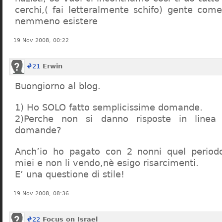
cerchi,( fai letteralmente schifo) gente co
nemmeno esistere
19 Nov 2008, 00:22
#21
Erwin
Buongiorno al blog.
1) Ho SOLO fatto semplicissime domande.
2)Perche non si danno risposte in linea 
domande?
Anch’io ho pagato con 2 nonni quel period
miei e non li vendo,nè esigo risarcimenti.
E’ una questione di stile!
19 Nov 2008, 08:36
#22
Focus on Israel