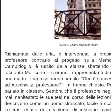
Il Liceo Artistico Ripetta di Roma
Richiamata dalle urla, è intervenuta la pres
professore contrario al progetto sulla Mem
Campidoglio, è uscito dalla stanza sbattendo 
racconta Mollicone – c´erano i rappresentanti di c
una madre. I ragazzi hanno sentito. “Che è succes
ad Auschwitz, professore?”, mi hanno chiesto. 
parlato in classe». Sembra che il professore neg
mai manifestato le sue tesi nel corso delle lezion
descrivono come un uomo stressato, facile a scat
Le frasi esatte della violenta discussione avv