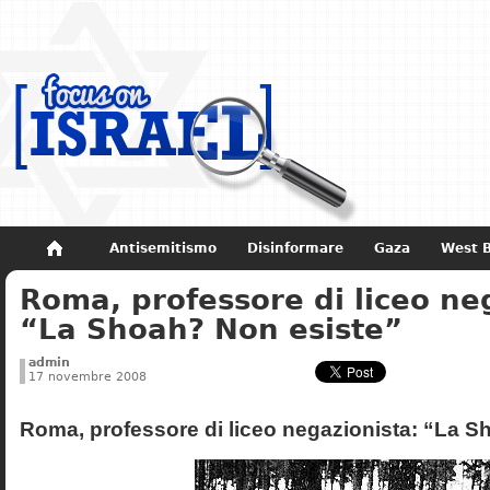
Antisemitismo
Disinformare
Gaza
West 
Roma, professore di liceo ne
Non dimenticare
Storia di Israele
“La Shoah? Non esiste”
admin
17 novembre 2008
Roma, professore di liceo negazionista: “La S