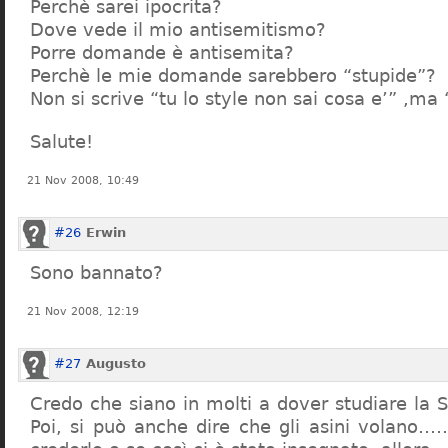
Perchè sarei ipocrita?
Dove vede il mio antisemitismo?
Porre domande è antisemita?
Perchè le mie domande sarebbero “stupide”?
Non si scrive “tu lo style non sai cosa e’” ,ma
Salute!
21 Nov 2008, 10:49
#26
Erwin
Sono bannato?
21 Nov 2008, 12:19
#27
Augusto
Credo che siano in molti a dover studiare la St
Poi, si può anche dire che gli asini volano…