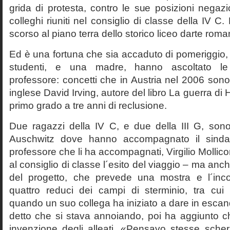
grida di protesta, contro le sue posizioni negazi
colleghi riuniti nel consiglio di classe della IV 
scorso al piano terra dello storico liceo darte roma
Ed è una fortuna che sia accaduto di pomeriggio, 
studenti, e una madre, hanno ascoltato le f
professore: concetti che in Austria nel 2006 sono 
inglese David Irving, autore del libro La guerra di H
primo grado a tre anni di reclusione.
Due ragazzi della IV C, e due della III G, son
Auschwitz dove hanno accompagnato il sinda
professore che li ha accompagnati, Virgilio Mollico
al consiglio di classe l´esito del viaggio – ma anch
del progetto, che prevede una mostra e l´inc
quattro reduci dei campi di sterminio, tra cu
quando un suo collega ha iniziato a dare in esca
detto che si stava annoiando, poi ha aggiunto c
invenzione degli alleati. «Pensavo stesse sch