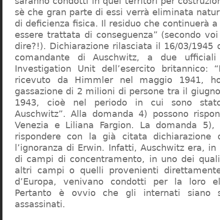
saranno condotti in quei territori per costruzio
sè che gran parte di essi verrà eliminata nat
di deficienza fisica. Il residuo che continuerà 
essere trattata di conseguenza” (secondo vo
dire?!). Dichiarazione rilasciata il 16/03/1945
comandante di Auschwitz, a due ufficial
Investigation Unit dell’esercito britannico: 
ricevuto da Himmler nel maggio 1941, ho
gassazione di 2 milioni di persone tra il giugno
1943, cioè nel periodo in cui sono sta
Auschwitz”. Alla domanda 4) possono rispo
Venezia e Liliana Fargion. La domanda 5), 
rispondere con la già citata dichiarazione 
l’ignoranza di Erwin. Infatti, Auschwitz era, in
di campi di concentramento, in uno dei quali 
altri campi o quelli provenienti direttamente
d’Europa, venivano condotti per la loro eli
Pertanto è ovvio che gli internati siano st
assassinati.