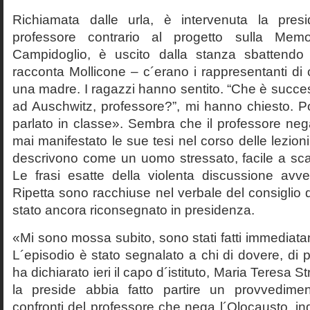
Richiamata dalle urla, è intervenuta la pres
professore contrario al progetto sulla Mem
Campidoglio, è uscito dalla stanza sbattendo 
racconta Mollicone – c´erano i rappresentanti di c
una madre. I ragazzi hanno sentito. “Che è succes
ad Auschwitz, professore?”, mi hanno chiesto. 
parlato in classe». Sembra che il professore neg
mai manifestato le sue tesi nel corso delle lezion
descrivono come un uomo stressato, facile a scat
Le frasi esatte della violenta discussione avv
Ripetta sono racchiuse nel verbale del consiglio 
stato ancora riconsegnato in presidenza.
«Mi sono mossa subito, sono stati fatti immediatam
L´episodio è stato segnalato a chi di dovere, di 
ha dichiarato ieri il capo d´istituto, Maria Teresa S
la preside abbia fatto partire un provvedime
confronti del professore che nega l´Olocausto, ind