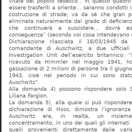
vitale del popolo tedesco”. In questo quadro
essere trasferiti a oriente… saranno condotti in
costruzione di strade; va da sè che gran pa
eliminata naturalmente dal grado di deficienza
che continuerà a sussistere… dovrà ess
conseguenza” (secondo voi cosa intendevano d
Dichiarazione rilasciata il 16/03/1945 d
comandante di Auschwitz, a due ufficial
Investigation Unit dell’esercito britannico: 
ricevuto da Himmler nel maggio 1941, ho
gassazione di 2 milioni di persone tra il giugno
1943, cioè nel periodo in cui sono sta
Auschwitz”.
Alla domanda 4) possono rispondere solo 
Liliana Fargion.
La domanda 5), alla quale si può rispondere
dichiarazione di Hoss, dimostra l’ignoranza 
Auschwitz era, in realtà, un insie
concentramento, in uno dei quali gli internati 
quelli provenienti direttamente dalle vari