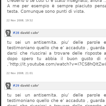
crederlo o se così ci è stato insegnato, allor
A me per esempio è sempre piaciuto pensa
testa. Comunque sono punti di vista.
22 Nov 2008, 19:52
#28
david calo’
tu sei un antisemita. piu’ delle parole e
testimoniano quello che e’ accaduto , guarda
darsi che riuscirai a trovare delle risposte
dopo spero tu abbia il buon gusto di n
,’http://it.youtube.com/watch?v=I7CS8hQIt
22 Nov 2008, 21:01
#29
david calo’
tu sei un antisemita. piu’ delle parole e
testimoniano quello che e’ accaduto , guarda
darsi che riuscirai a trovare delle risposte