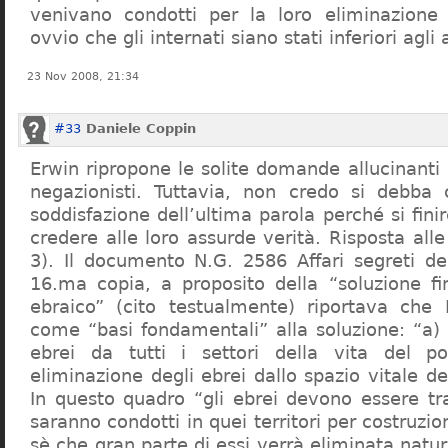
venivano condotti per la loro eliminazione 
ovvio che gli internati siano stati inferiori agli 
23 Nov 2008, 21:34
#33
Daniele Coppin
Erwin ripropone le solite domande allucinanti
negazionisti. Tuttavia, non credo si debba 
soddisfazione dell’ultima parola perché si finir
credere alle loro assurde verità. Risposta al
3). Il documento N.G. 2586 Affari segreti de
16.ma copia, a proposito della “soluzione f
ebraico” (cito testualmente) riportava che 
come “basi fondamentali” alla soluzione: “a) 
ebrei da tutti i settori della vita del p
eliminazione degli ebrei dallo spazio vitale d
In questo quadro “gli ebrei devono essere tra
saranno condotti in quei territori per costruzio
sè che gran parte di essi verrà eliminata nat