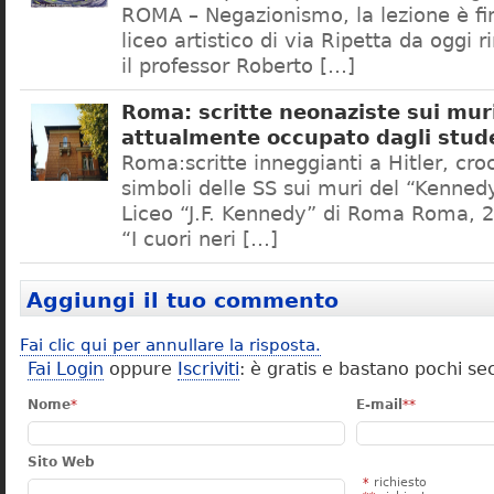
ROMA – Negazionismo, la lezione è fini
liceo artistico di via Ripetta da oggi 
il professor Roberto […]
Roma: scritte neonaziste sui muri
attualmente occupato dagli stud
Roma:scritte inneggianti a Hitler, croc
simboli delle SS sui muri del “Kennedy
Liceo “J.F. Kennedy” di Roma Roma, 2
“I cuori neri […]
Aggiungi il tuo commento
Fai clic qui per annullare la risposta.
Fai Login
oppure
Iscriviti
: è gratis e bastano pochi se
Nome
*
E-mail
**
Sito Web
*
richiesto