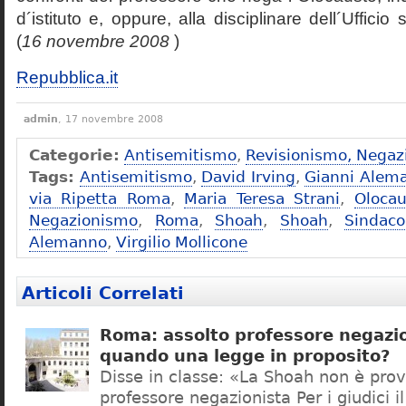
d´istituto e, oppure, alla disciplinare dell´Ufficio 
(
16 novembre 2008
)
Repubblica.it
admin
, 17 novembre 2008
Categorie:
Antisemitismo
,
Revisionismo, Negaz
Tags:
Antisemitismo
,
David Irving
,
Gianni Alem
via Ripetta Roma
,
Maria Teresa Strani
,
Olocau
Negazionismo
,
Roma
,
Shoah
,
Shoah
,
Sindac
Alemanno
,
Virgilio Mollicone
Articoli Correlati
Roma: assolto professore negazio
quando una legge in proposito?
Disse in classe: «La Shoah non è prov
professore negazionista Per i giudici i