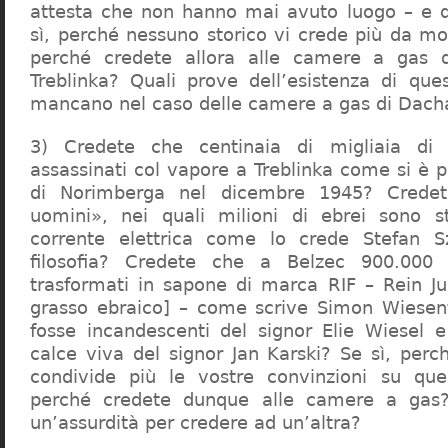
attesta che non hanno mai avuto luogo – e 
sì, perché nessuno storico vi crede più da m
perché credete allora alle camere a gas 
Treblinka? Quali prove dell’esistenza di qu
mancano nel caso delle camere a gas di Dac
3) Credete che centinaia di migliaia di 
assassinati col vapore a Treblinka come si è 
di Norimberga nel dicembre 1945? Credet
uomini», nei quali milioni di ebrei sono st
corrente elettrica come lo crede Stefan S
filosofia? Credete che a Belzec 900.000 
trasformati in sapone di marca RIF – Rein Ju
grasso ebraico] – come scrive Simon Wiesent
fosse incandescenti del signor Elie Wiesel 
calce viva del signor Jan Karski? Se sì, perc
condivide più le vostre convinzioni su que
perché credete dunque alle camere a gas?
un’assurdità per credere ad un’altra?