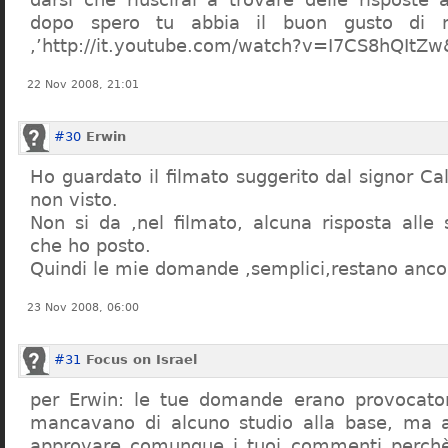
dopo spero tu abbia il buon gusto di n
,’http://it.youtube.com/watch?v=I7CS8hQIt
22 Nov 2008, 21:01
#30
Erwin
Ho guardato il filmato suggerito dal signor Ca
non visto.
Non si da ,nel filmato, alcuna risposta all
che ho posto.
Quindi le mie domande ,semplici,restano ancor
23 Nov 2008, 06:00
#31
Focus on Israel
per Erwin: le tue domande erano provocato
mancavano di alcuno studio alla base, ma 
approvare comunque i tuoi commenti perchè