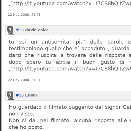
,’http://it.youtube.com/watch?v=I7CS8hQIt
22 Nov 2008, 21:01
#29
david calo’
tu sei un antisemita. piu’ delle parole e
testimoniano quello che e’ accaduto , guarda
darsi che riuscirai a trovare delle risposte
dopo spero tu abbia il buon gusto di n
,’http://it.youtube.com/watch?v=I7CS8hQIt
22 Nov 2008, 21:01
#30
Erwin
Ho guardato il filmato suggerito dal signor Ca
non visto.
Non si da ,nel filmato, alcuna risposta all
che ho posto.