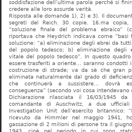
soddisfazione dell’ultima parola perché si finir
credere alle loro assurde verità.
Risposta alle domande 1), 2) e 3). Il documen
segreti del Reich. 30 copie. 16.ma copia, 
“soluzione finale del problema ebraico” (c
riportava che Heydrich indicava come “basi 
soluzione: “a) eliminazione degli ebrei da tutti 
del popolo tedesco; b) eliminazione degli e
vitale del popolo tedesco”. In questo quadro
essere trasferiti a oriente… saranno condotti in
costruzione di strade; va da sè che gran pa
eliminata naturalmente dal grado di deficienza
che continuerà a sussistere… dovrà ess
conseguenza” (secondo voi cosa intendevano d
Dichiarazione rilasciata il 16/03/1945 d
comandante di Auschwitz, a due ufficial
Investigation Unit dell’esercito britannico: 
ricevuto da Himmler nel maggio 1941, ho
gassazione di 2 milioni di persone tra il giugno
1943, cioè nel periodo in cui sono sta