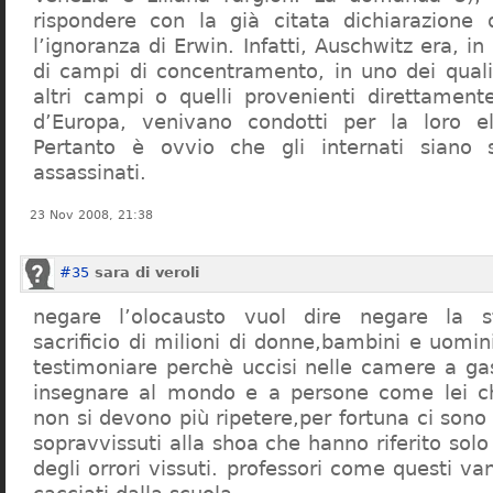
rispondere con la già citata dichiarazione 
l’ignoranza di Erwin. Infatti, Auschwitz era, in
di campi di concentramento, in uno dei quali 
altri campi o quelli provenienti direttamente
d’Europa, venivano condotti per la loro eli
Pertanto è ovvio che gli internati siano st
assassinati.
23 Nov 2008, 21:38
#35
sara di veroli
negare l’olocausto vuol dire negare la st
sacrificio di milioni di donne,bambini e uomi
testimoniare perchè uccisi nelle camere a ga
insegnare al mondo e a persone come lei ch
non si devono più ripetere,per fortuna ci sono
sopravvissuti alla shoa che hanno riferito so
degli orrori vissuti. professori come questi 