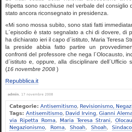
Ripetta sono racchiuse nel verbale del consiglio 
stato ancora riconsegnato in presidenza.
«Mi sono mossa subito, sono stati fatti immediatam
L´episodio è stato segnalato a chi di dovere, di 
ha dichiarato ieri il capo d´istituto, Maria Teresa S
la preside abbia fatto partire un provvedime
confronti del professore che nega l´Olocausto, ind
d´istituto e, oppure, alla disciplinare dell´Ufficio 
(
16 novembre 2008
)
Repubblica.it
admin
, 17 novembre 2008
Categorie:
Antisemitismo
,
Revisionismo, Negaz
Tags:
Antisemitismo
,
David Irving
,
Gianni Alem
via Ripetta Roma
,
Maria Teresa Strani
,
Olocau
Negazionismo
,
Roma
,
Shoah
,
Shoah
,
Sindac