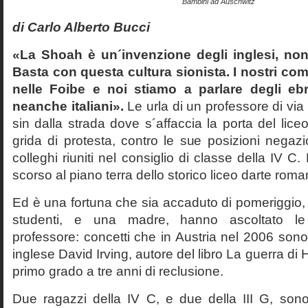
Bambini ad Auschwitz
di Carlo Alberto Bucci
«La Shoah è un´invenzione degli inglesi, non
Basta con questa cultura sionista. I nostri com
nelle Foibe e noi stiamo a parlare degli eb
neanche italiani».
Le urla di un professore di via
sin dalla strada dove s´affaccia la porta del liceo 
grida di protesta, contro le sue posizioni negazi
colleghi riuniti nel consiglio di classe della IV 
scorso al piano terra dello storico liceo darte roma
Ed è una fortuna che sia accaduto di pomeriggio, 
studenti, e una madre, hanno ascoltato le f
professore: concetti che in Austria nel 2006 sono 
inglese David Irving, autore del libro La guerra di H
primo grado a tre anni di reclusione.
Due ragazzi della IV C, e due della III G, son