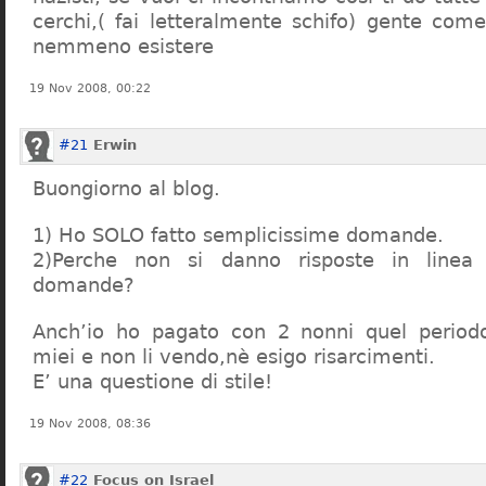
cerchi,( fai letteralmente schifo) gente co
nemmeno esistere
19 Nov 2008, 00:22
#21
Erwin
Buongiorno al blog.
1) Ho SOLO fatto semplicissime domande.
2)Perche non si danno risposte in linea 
domande?
Anch’io ho pagato con 2 nonni quel period
miei e non li vendo,nè esigo risarcimenti.
E’ una questione di stile!
19 Nov 2008, 08:36
#22
Focus on Israel