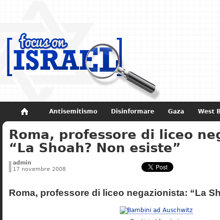
Antisemitismo
Disinformare
Gaza
West 
Roma, professore di liceo ne
Non dimenticare
Storia di Israele
“La Shoah? Non esiste”
admin
17 novembre 2008
Roma, professore di liceo negazionista: “La S