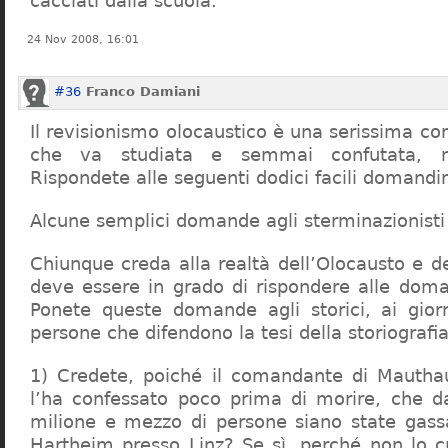
cacciati dalla scuola.
24 Nov 2008, 16:01
#36
Franco Damiani
Il revisionismo olocaustico è una serissima cor
che va studiata e semmai confutata, n
Rispondete alle seguenti dodici facili domandi
Alcune semplici domande agli sterminazionisti
Chiunque creda alla realtà dell’Olocausto e d
deve essere in grado di rispondere alle dom
Ponete queste domande agli storici, ai giorna
persone che difendono la tesi della storiografia 
1) Credete, poiché il comandante di Mauthau
l’ha confessato poco prima di morire, che d
milione e mezzo di persone siano state gassa
Hartheim presso Linz? Se sì, perché non lo 