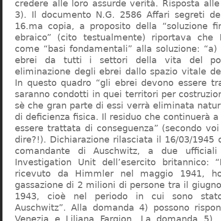
credere alle loro assurde verità. Risposta al
3). Il documento N.G. 2586 Affari segreti de
16.ma copia, a proposito della “soluzione f
ebraico” (cito testualmente) riportava che 
come “basi fondamentali” alla soluzione: “a) 
ebrei da tutti i settori della vita del p
eliminazione degli ebrei dallo spazio vitale d
In questo quadro “gli ebrei devono essere tra
saranno condotti in quei territori per costruzio
sè che gran parte di essi verrà eliminata nat
di deficienza fisica. Il residuo che continuerà 
essere trattata di conseguenza” (secondo vo
dire?!). Dichiarazione rilasciata il 16/03/1945
comandante di Auschwitz, a due ufficial
Investigation Unit dell’esercito britannico: 
ricevuto da Himmler nel maggio 1941, ho
gassazione di 2 milioni di persone tra il giugno
1943, cioè nel periodo in cui sono sta
Auschwitz”. Alla domanda 4) possono rispo
Venezia e Liliana Fargion. La domanda 5), 