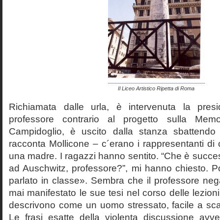
Il Liceo Artistico Ripetta di Roma
Richiamata dalle urla, è intervenuta la pres
professore contrario al progetto sulla Mem
Campidoglio, è uscito dalla stanza sbattendo 
racconta Mollicone – c´erano i rappresentanti di c
una madre. I ragazzi hanno sentito. “Che è succes
ad Auschwitz, professore?”, mi hanno chiesto. 
parlato in classe». Sembra che il professore neg
mai manifestato le sue tesi nel corso delle lezion
descrivono come un uomo stressato, facile a scat
Le frasi esatte della violenta discussione avv