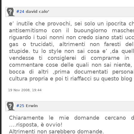
#24
david calo’
e’ inutile che provochi, sei solo un ipocrita 
antisemitismo con il buoungiorno masche
riguardo i tuoi nonni non credo siano stati uc
gas o trucidati, altrimenti non faresti d
stupide. tu lo style non sai cosa e’ ,da quel
vendesse ti consiglerei di comprarne in
commentare cose delle quali non sai niente,
bocca di altri ,prima documentati persona
cultura propria e poi ti riaffacci su questo blog
19 Nov 2008, 19:44
#25
Erwin
Chiaramente le mie domande cercano d
….risposta, è ovvio!
Altrimenti non sarebbero domande.