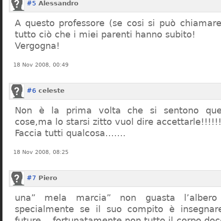
#5
Alessandro
A questo professore (se cosi si può chiamare)
tutto ciò che i miei parenti hanno subito!
Vergogna!
18 Nov 2008, 00:49
#6
celeste
Non è la prima volta che si sentono que
cose,ma lo starsi zitto vuol dire accettarle!!!!!
Faccia tutti qualcosa…….
18 Nov 2008, 08:25
#7
Piero
una” mela marcia” non guasta l’alber
specialmente se il suo compito è insegnare
future… fortunatamente non tutto il corpo doc