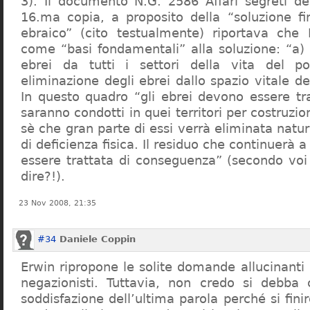
3). Il documento N.G. 2586 Affari segreti de
16.ma copia, a proposito della “soluzione f
ebraico” (cito testualmente) riportava che 
come “basi fondamentali” alla soluzione: “a) 
ebrei da tutti i settori della vita del p
eliminazione degli ebrei dallo spazio vitale d
In questo quadro “gli ebrei devono essere tra
saranno condotti in quei territori per costruzio
sè che gran parte di essi verrà eliminata nat
di deficienza fisica. Il residuo che continuerà 
essere trattata di conseguenza” (secondo vo
dire?!).
23 Nov 2008, 21:35
#34
Daniele Coppin
Erwin ripropone le solite domande allucinanti
negazionisti. Tuttavia, non credo si debba 
soddisfazione dell’ultima parola perché si finir