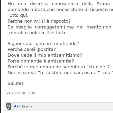
Ho una discreta conoscenza della Storia 
domande mirate,che necessitano di risposte a
Tutto qui.
Perche non mi si è risposto?
Se sbaglio correggetemi,ma nel merito,non c
,morali o politici. Nei fatti.
Signor calò, perche mi offende?
Perchè sarei ipocrita?
Dove vede il mio antisemitismo?
Porre domande è antisemita?
Perchè le mie domande sarebbero “stupide”?
Non si scrive “tu lo style non sai cosa e’” ,ma
Salute!
21 Nov 2008, 10:49
#26
Erwin