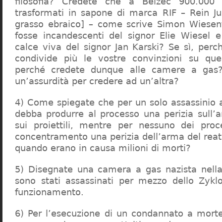
filosofia? Credete che a Belzec 900.000 
trasformati in sapone di marca RIF – Rein Ju
grasso ebraico] – come scrive Simon Wiesent
fosse incandescenti del signor Elie Wiesel 
calce viva del signor Jan Karski? Se sì, perc
condivide più le vostre convinzioni su que
perché credete dunque alle camere a gas?
un’assurdità per credere ad un’altra?
4) Come spiegate che per un solo assassinio a 
debba produrre al processo una perizia sull’
sui proiettili, mentre per nessuno dei proc
concentramento una perizia dell’arma del reat
quando erano in causa milioni di morti?
5) Disegnate una camera a gas nazista nella
sono stati assassinati per mezzo dello Zykl
funzionamento.
6) Per l’esecuzione di un condannato a mort