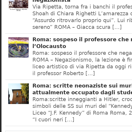
negazionista
Via Ripetta, torna fra i banchi il prof
Shoah di Chiara Righetti L’amarezza d
“Assurdo ritrovarlo proprio qui”. Lui r
sereno” ROMA – Giacca scura […]
Roma: sospeso il professore che
l’Olocausto
Roma: sospeso il professore che nega
ROMA – Negazionismo, la lezione è fini
liceo artistico di via Ripetta da oggi 
il professor Roberto […]
Roma: scritte neonaziste sui muri
attualmente occupato dagli stud
Roma:scritte inneggianti a Hitler, croc
simboli delle SS sui muri del “Kennedy
Liceo “J.F. Kennedy” di Roma Roma, 2
“I cuori neri […]