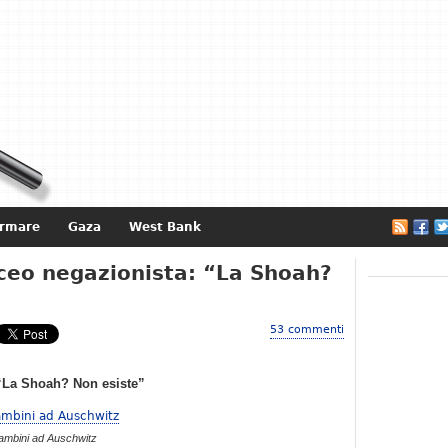
ormare
Gaza
West Bank
e
iceo negazionista: “La Shoah?
53 commenti
 “La Shoah? Non esiste”
ambini ad Auschwitz