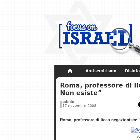
Antisemitismo
Disinf
Non dimenticare
Storia di Israel
Roma, professore di l
Non esiste”
admin
17 novembre 2008
Roma, professore di liceo negazionista:
B