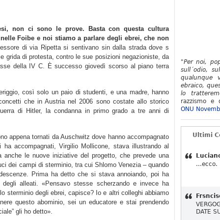
si, non ci sono le prove. Basta con questa cultura
 nelle Foibe e noi stiamo a parlare degli ebrei, che non
essore di via Ripetta si sentivano sin dalla strada dove s
alle grida di protesta, contro le sue posizioni negazioniste, da
"Per noi, po
 classe della IV C. È successo giovedì scorso al piano terra
sull´odio, su
qualunque v
ebraico, ques
riggio, così solo un paio di studenti, e una madre, hanno
lo tratterem
 concetti che in Austria nel 2006 sono costate allo storico
razzismo e d
ONU Novemb
guerra di Hitler, la condanna in primo grado a tre anni di
Ultimi 
 sono appena tornati da Auschwitz dove hanno accompagnato
 ha accompagnati, Virgilio Mollicone, stava illustrando al
ma anche le nuove iniziative del progetto, che prevede una
Lucian
...ecco.
duci dei campi di sterminio, tra cui Shlomo Venezia – quando
ndescenze. Prima ha detto che si stava annoiando, poi ha
 degli alleati. «Pensavo stesse scherzando e invece ha
lo sterminio degli ebrei, capisce? Io e altri colleghi abbiamo
Frsncis
nere questo abominio, sei un educatore e stai prendendo
VERGOG
iale” gli ho detto».
DATE S