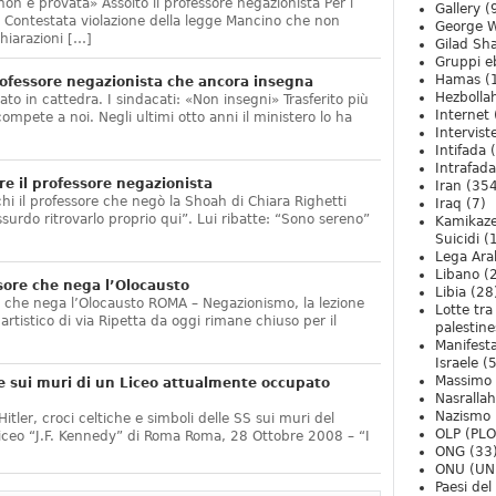
non è provata» Assolto il professore negazionista Per i
Gallery
(
te. Contestata violazione della legge Mancino che non
George W
hiarazioni […]
Gilad Sha
Gruppi eb
Hamas
(
ofessore negazionista che ancora insegna
Hezbolla
ato in cattedra. I sindacati: «Non insegni» Trasferito più
Internet
compete a noi. Negli ultimi otto anni il ministero lo ha
Intervist
]
Intifada
(
Intrafada
e il professore negazionista
Iran
(354
chi il professore che negò la Shoah di Chiara Righetti
Iraq
(7)
ssurdo ritrovarlo proprio qui”. Lui ribatte: “Sono sereno”
Kamikaze
Suicidi
(
Lega Ara
Libano
(
sore che nega l’Olocausto
Libia
(28
e che nega l’Olocausto ROMA – Negazionismo, la lezione
Lotte tra
o artistico di via Ripetta da oggi rimane chiuso per il
palestine
Manifesta
Israele
(5
Massimo
e sui muri di un Liceo attualmente occupato
Nasrallah
Nazismo
itler, croci celtiche e simboli delle SS sui muri del
OLP (PLO
Liceo “J.F. Kennedy” di Roma Roma, 28 Ottobre 2008 – “I
ONG
(33
ONU (UN
Paesi de