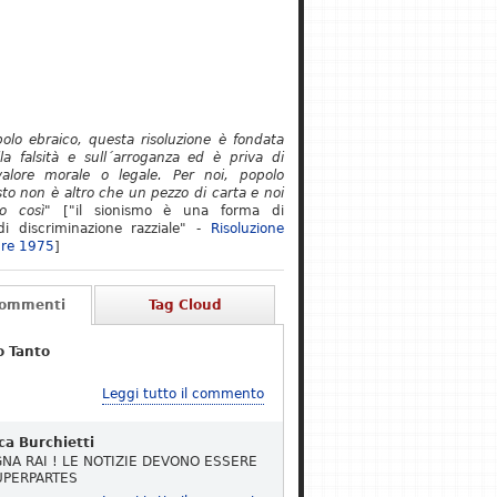
polo ebraico, questa risoluzione è fondata
lla falsità e sull´arroganza ed è priva di
alore morale o legale. Per noi, popolo
to non è altro che un pezzo di carta e noi
o così"
["il sionismo è una forma di
i discriminazione razziale" -
Risoluzione
re 1975
]
Commenti
Tag Cloud
o Tanto
Leggi tutto il commento
ca Burchietti
NA RAI ! LE NOTIZIE DEVONO ESSERE
UPERPARTES