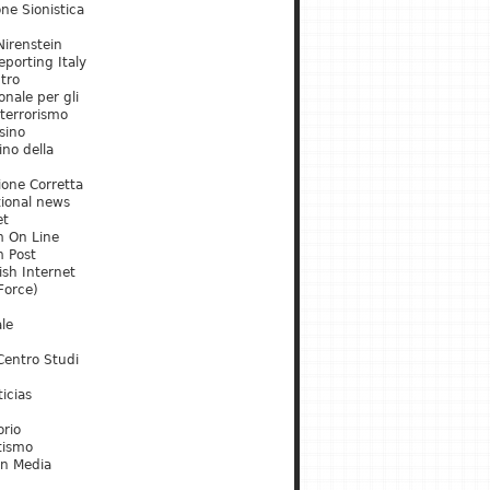
ne Sionistica
irenstein
porting Italy
tro
onale per gli
 terrorismo
sino
ino della
ione Corretta
tional news
et
m On Line
m Post
ish Internet
Force)
le
Centro Studi
icias
orio
tismo
an Media