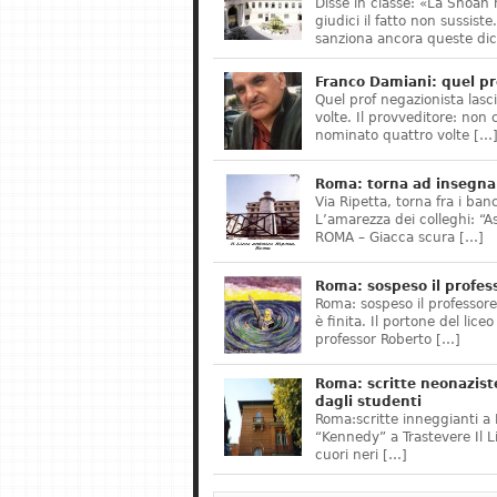
Disse in classe: «La Shoah 
giudici il fatto non sussis
sanziona ancora queste dic
Franco Damiani: quel pr
Quel prof negazionista lasci
volte. Il provveditore: non 
nominato quattro volte […
Roma: torna ad insegnar
Via Ripetta, torna fra i ban
L’amarezza dei colleghi: “A
ROMA – Giacca scura […]
Roma: sospeso il profes
Roma: sospeso il professor
è finita. Il portone del lice
professor Roberto […]
Roma: scritte neonazist
dagli studenti
Roma:scritte inneggianti a H
“Kennedy” a Trastevere Il 
cuori neri […]