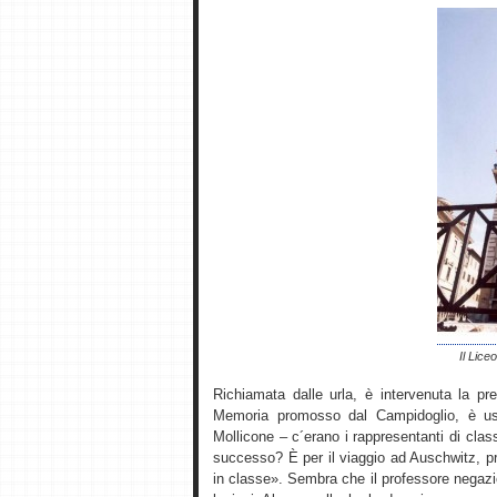
Il Lice
Richiamata dalle urla, è intervenuta la pre
Memoria promosso dal Campidoglio, è usc
Mollicone – c´erano i rappresentanti di clas
successo? È per il viaggio ad Auschwitz, p
in classe». Sembra che il professore negazi