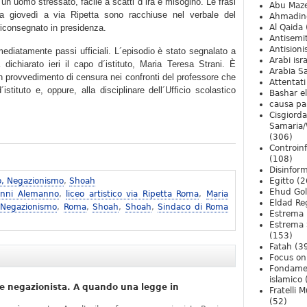
un uomo stressato, facile a scatti d´ira e misogino. Le frasi
Abu Maz
ta giovedì a via Ripetta sono racchiuse nel verbale del
Ahmadin
riconsegnato in presidenza.
Al Qaida
Antisemi
Antision
ediatamente passi ufficiali. L´episodio è stato segnalato a
Arabi isra
dichiarato ieri il capo d´istituto, Maria Teresa Strani. È
Arabia S
 un provvedimento di censura nei confronti del professore che
Attentati
istituto e, oppure, alla disciplinare dell´Ufficio scolastico
Bashar e
causa pa
Cisgiord
Samaria/
(306)
Controin
(108)
Disinfor
o, Negazionismo
,
Shoah
Egitto
(2
Ehud Go
anni Alemanno
,
liceo artistico via Ripetta Roma
,
Maria
Eldad Re
 Negazionismo
,
Roma
,
Shoah
,
Shoah
,
Sindaco di Roma
Estrema 
Estrema 
(153)
Fatah
(3
Focus on 
Fondame
islamico
e negazionista. A quando una legge in
Fratelli 
(52)