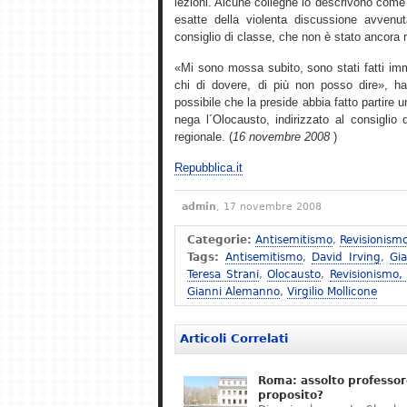
lezioni. Alcune colleghe lo descrivono come 
esatte della violenta discussione avvenu
consiglio di classe, che non è stato ancora 
«Mi sono mossa subito, sono stati fatti imm
chi di dovere, di più non posso dire», ha 
possibile che la preside abbia fatto partire
nega l´Olocausto, indirizzato al consiglio d´
regionale. (
16 novembre 2008
)
Repubblica.it
admin
, 17 novembre 2008
Categorie:
Antisemitismo
,
Revisionism
Tags:
Antisemitismo
,
David Irving
,
Gi
Teresa Strani
,
Olocausto
,
Revisionismo,
Gianni Alemanno
,
Virgilio Mollicone
Articoli Correlati
Roma: assolto professor
proposito?