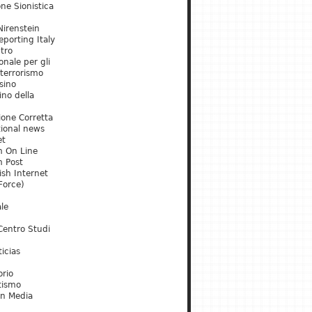
ne Sionistica
irenstein
porting Italy
tro
onale per gli
 terrorismo
sino
ino della
ione Corretta
tional news
et
m On Line
m Post
ish Internet
Force)
le
Centro Studi
icias
orio
tismo
an Media