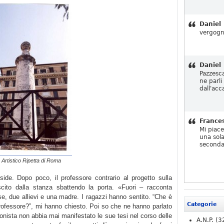
Daniel
vergogn
Daniel
Pazzesc
ne parli
dall'acc
France
Mi piac
una sola
seconda
o Artistico Ripetta di Roma
side. Dopo poco, il professore contrario al progetto sulla
ito dalla stanza sbattendo la porta. «Fuori – racconta
se, due allievi e una madre. I ragazzi hanno sentito. “Che è
Categorie
rofessore?”, mi hanno chiesto. Poi so che ne hanno parlato
onista non abbia mai manifestato le sue tesi nel corso delle
A.N.P.
(3