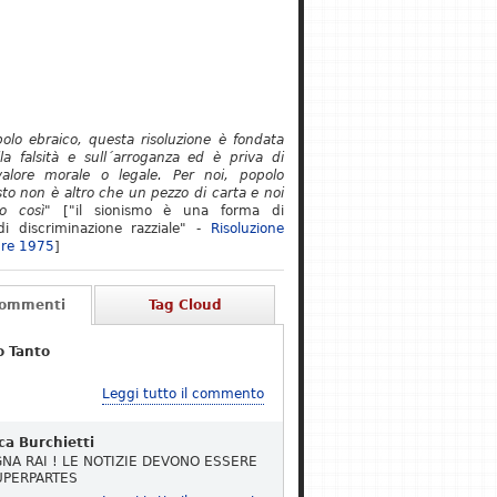
polo ebraico, questa risoluzione è fondata
lla falsità e sull´arroganza ed è priva di
alore morale o legale. Per noi, popolo
to non è altro che un pezzo di carta e noi
o così"
["il sionismo è una forma di
i discriminazione razziale" -
Risoluzione
re 1975
]
Commenti
Tag Cloud
o Tanto
Leggi tutto il commento
ca Burchietti
NA RAI ! LE NOTIZIE DEVONO ESSERE
UPERPARTES