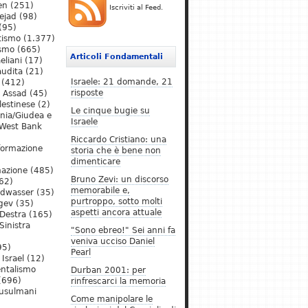
en
(251)
Iscriviti al Feed.
ejad
(98)
(95)
tismo
(1.377)
ismo
(665)
Articoli Fondamentali
eliani
(17)
audita
(21)
Israele: 21 domande, 21
(412)
risposte
l Assad
(45)
lestinese
(2)
Le cinque bugie su
ania/Giudea e
Israele
West Bank
Riccardo Cristiano: una
formazione
storia che è bene non
dimenticare
mazione
(485)
Bruno Zevi: un discorso
62)
memorabile e,
ldwasser
(35)
purtroppo, sotto molti
gev
(35)
aspetti ancora attuale
Destra
(165)
Sinistra
"Sono ebreo!" Sei anni fa
veniva ucciso Daniel
95)
Pearl
Israel
(12)
ntalismo
Durban 2001: per
(696)
rinfrescarci la memoria
Musulmani
Come manipolare le