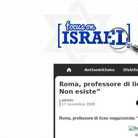
Antisemitismo
Disinf
Non dimenticare
Storia di Israel
Roma, professore di l
Non esiste”
admin
17 novembre 2008
Roma, professore di liceo negazionista:
B