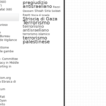
pregiudizio
(60)
antisraeliano
7)
Razzi
afat
(68)
Shoah
Siria
Qassam
Soldati
Rapiti
Storia di Israele
Striscia di Gaza
Terrorismo
urioso
terrorismo
antisraeliano
o
terrorismo islamico
 Bureau
terrorismo
de Vigilance
palestinese
mitisme
lle gambe
– Committee
acy in Middle
rting in
tism.org
 Ebraica di
kum
Fait
Ziyon
ento