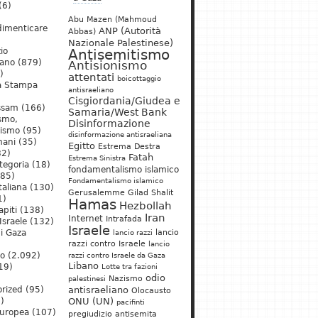
(6)
Abu Mazen (Mahmoud
dimenticare
ANP (Autorità
Abbas)
Nazionale Palestinese)
io
Antisemitismo
iano
(879)
Antisionismo
)
attentati
boicottaggio
a Stampa
antisraeliano
Cisgiordania/Giudea e
ssam
(166)
Samaria/West Bank
ismo,
Disinformazione
nismo
(95)
disinformazione antisraeliana
mani
(35)
Egitto
Estrema Destra
2)
Fatah
Estrema Sinistra
tegoria
(18)
fondamentalismo islamico
85)
Fondamentalismo islamico
taliana
(130)
Gerusalemme
Gilad Shalit
1)
Hamas
Hezbollah
apiti
(138)
Iran
Internet
Intrafada
Israele
(132)
Israele
lancio
di Gaza
lancio razzi
razzi contro Israele
lancio
mo
(2.092)
razzi contro Israele da Gaza
Libano
19)
Lotte tra fazioni
odio
)
Nazismo
palestinesi
rized
(95)
antisraeliano
Olocausto
)
ONU (UN)
pacifinti
uropea
(107)
pregiudizio antisemita