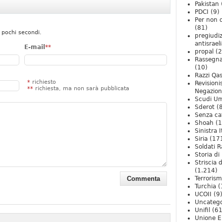
Pakistan
PDCI
(9)
Per non 
(81)
 pochi secondi.
pregiudiz
antisrael
E-mail
**
propal
(2
Rassegn
(10)
Razzi Qa
*
richiesto
Revision
**
richiesta, ma non sarà pubblicata
Negazio
Scudi U
Sderot
(8
Senza ca
Shoah
(1
Sinistra I
Siria
(17
Soldati R
Storia di 
Striscia 
(1.214)
Terroris
Turchia
(
UCOII
(9
Uncatego
Unifil
(61
Unione E