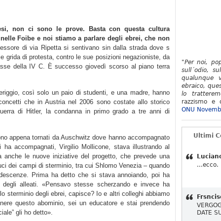
si, non ci sono le prove. Basta con questa cultura
 nelle Foibe e noi stiamo a parlare degli ebrei, che non
essore di via Ripetta si sentivano sin dalla strada dove s
alle grida di protesta, contro le sue posizioni negazioniste, da
"Per noi, po
 classe della IV C. È successo giovedì scorso al piano terra
sull´odio, su
qualunque v
ebraico, ques
riggio, così solo un paio di studenti, e una madre, hanno
lo tratterem
 concetti che in Austria nel 2006 sono costate allo storico
razzismo e d
ONU Novemb
guerra di Hitler, la condanna in primo grado a tre anni di
Ultimi 
 sono appena tornati da Auschwitz dove hanno accompagnato
 ha accompagnati, Virgilio Mollicone, stava illustrando al
ma anche le nuove iniziative del progetto, che prevede una
Lucian
...ecco.
duci dei campi di sterminio, tra cui Shlomo Venezia – quando
ndescenze. Prima ha detto che si stava annoiando, poi ha
 degli alleati. «Pensavo stesse scherzando e invece ha
lo sterminio degli ebrei, capisce? Io e altri colleghi abbiamo
Frsncis
nere questo abominio, sei un educatore e stai prendendo
VERGOG
iale” gli ho detto».
DATE S