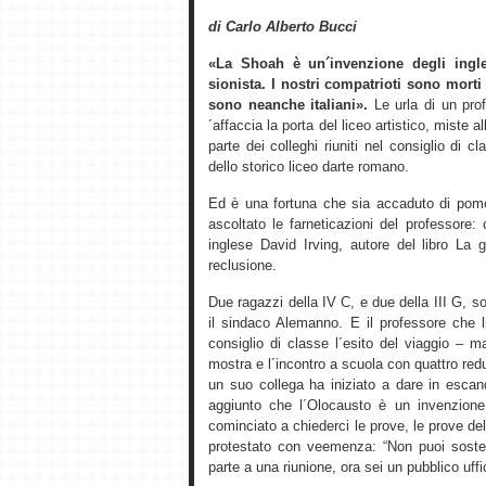
di Carlo Alberto Bucci
«La Shoah è un´invenzione degli ingle
sionista. I nostri compatrioti sono morti
sono neanche italiani».
Le urla di un prof
´affaccia la porta del liceo artistico, miste 
parte dei colleghi riuniti nel consiglio di
dello storico liceo darte romano.
Ed è una fortuna che sia accaduto di pome
ascoltato le farneticazioni del professore:
inglese David Irving, autore del libro La 
reclusione.
Due ragazzi della IV C, e due della III G,
il sindaco Alemanno. E il professore che li
consiglio di classe l´esito del viaggio – 
mostra e l´incontro a scuola con quattro re
un suo collega ha iniziato a dare in esca
aggiunto che l´Olocausto è un invenzione
cominciato a chiederci le prove, le prove del
protestato con veemenza: “Non puoi soste
parte a una riunione, ora sei un pubblico uffic