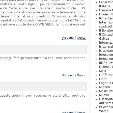
tenti mettiamo in mano i nostri ragazzi ? Perchè il loro
Federazio
mettere ai nostri figli? E poi ci domandiamo il motivo
Italiana
denti? Certo è che, per i ragazzi di molte scuole, E DI
Fiamma N
zione sulla storia contemporanea si ferma alla prima
Honest Re
rmi prima, al risorgimento!!! Mi rivolgo al Ministro
ICT – Cen
 ripulisti sull’albo degli insegnanti quando la fa?? Perchè
Internazi
locarli nelle scuole dove,COME VEDE, fanno guai enormi?
studi sul
Il Borghe
Il Contad
|
Rispondi
Quota
Galilea
Informaz
Israel na
Israele.n
Jerusale
are) gli farei provare tutto ciò che i miei parenti hanno
Jerusale
JIDF (Jew
Defense 
Kolot
L'Informa
|
Rispondi
Quota
Licra
Logan’s 
M.acca
Malas Not
MEMRI
ueste abbominevoli cose,ma lo starsi zitto vuol dire
Osservat
Antisemi
Palestini
Watch
|
Rispondi
Quota