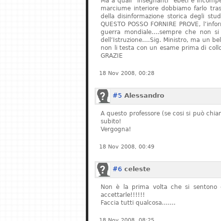
Ma a quali “insegnanti” ebeti e incompe
marciume interiore dobbiamo farlo tras
della disinformazione storica degli stu
QUESTO POSSO FORNIRE PROVE, l’informa
guerra mondiale….sempre che non si fe
dell’Istruzione….Sig. Ministro, ma un bel
non li testa con un esame prima di col
GRAZIE
18 Nov 2008, 00:28
#5
Alessandro
A questo professore (se cosi si può chiam
subito!
Vergogna!
18 Nov 2008, 00:49
#6
celeste
Non è la prima volta che si sentono q
accettarle!!!!!!
Faccia tutti qualcosa…….
18 Nov 2008, 08:25