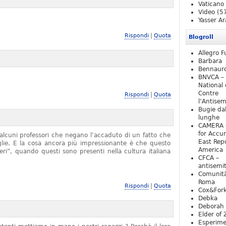
Vaticano
Video
(5
Yasser Ar
|
Rispondi
Quota
Blogroll
Allegro F
Barbara
Bennaur
BNVCA –
National 
Contre
|
Rispondi
Quota
l’Antise
Bugie da
lunghe
CAMERA 
for Accur
alcuni professori che negano l’accaduto di un fatto che
East Repo
iglie. E la cosa ancora più impressionante è che questo
America
ieri”, quando questi sono presenti nella cultura italiana
CFCA –
antisemi
Comunità
Roma
|
Rispondi
Quota
Cox&For
Debka
Deborah 
Elder of 
Esperim