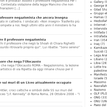
non è provata» Assolto il professore negazionista Per i
Gallery
(
te. Contestata violazione della legge Mancino che non
George W
hiarazioni […]
Gilad Sha
Gruppi eb
Hamas
(
ofessore negazionista che ancora insegna
Hezbolla
ato in cattedra. I sindacati: «Non insegni» Trasferito più
Internet
compete a noi. Negli ultimi otto anni il ministero lo ha
Intervist
]
Intifada
(
Intrafada
e il professore negazionista
Iran
(354
chi il professore che negò la Shoah di Chiara Righetti
Iraq
(7)
ssurdo ritrovarlo proprio qui”. Lui ribatte: “Sono sereno”
Kamikaze
Suicidi
(
Lega Ara
Libano
(
sore che nega l’Olocausto
Libia
(28
e che nega l’Olocausto ROMA – Negazionismo, la lezione
Lotte tra
o artistico di via Ripetta da oggi rimane chiuso per il
palestine
Manifesta
Israele
(5
Massimo
e sui muri di un Liceo attualmente occupato
Nasrallah
Nazismo
itler, croci celtiche e simboli delle SS sui muri del
OLP (PLO
Liceo “J.F. Kennedy” di Roma Roma, 28 Ottobre 2008 – “I
ONG
(33
ONU (UN
Paesi de