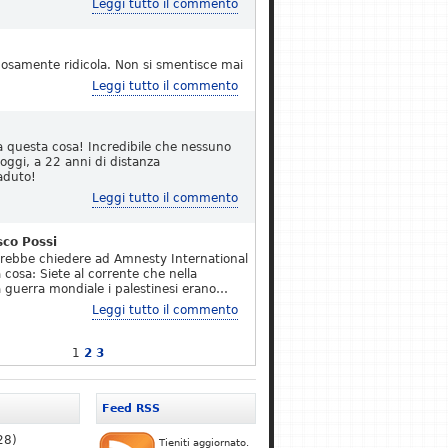
Leggi tutto il commento
osamente ridicola. Non si smentisce mai
Leggi tutto il commento
a questa cosa! Incredibile che nessuno
 oggi, a 22 anni di distanza
aduto!
Leggi tutto il commento
sco Possi
erebbe chiedere ad Amnesty International
 cosa: Siete al corrente che nella
 guerra mondiale i palestinesi erano…
Leggi tutto il commento
1
2
3
Feed RSS
28)
Tieniti aggiornato.