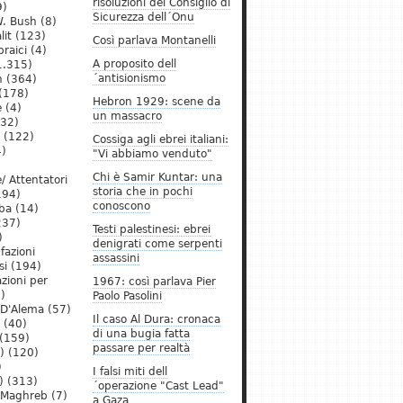
risoluzioni del Consiglio di
9)
Sicurezza dell´Onu
. Bush
(8)
lit
(123)
Così parlava Montanelli
raici
(4)
A proposito dell
1.315)
´antisionismo
h
(364)
(178)
Hebron 1929: scene da
e
(4)
un massacro
32)
(122)
Cossiga agli ebrei italiani:
)
"Vi abbiamo venduto"
Chi è Samir Kuntar: una
/ Attentatori
storia che in pochi
194)
conoscono
ba
(14)
237)
Testi palestinesi: ebrei
)
denigrati come serpenti
 fazioni
assassini
si
(194)
zioni per
1967: così parlava Pier
)
Paolo Pasolini
 D'Alema
(57)
Il caso Al Dura: cronaca
(40)
di una bugia fatta
(159)
passare per realtà
)
(120)
)
I falsi miti dell
)
(313)
´operazione "Cast Lead"
l Maghreb
(7)
a Gaza