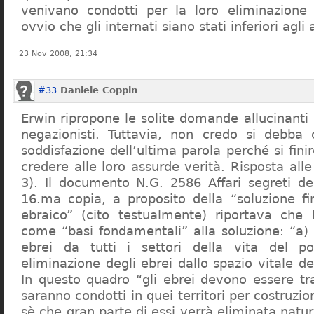
venivano condotti per la loro eliminazione 
ovvio che gli internati siano stati inferiori agli 
23 Nov 2008, 21:34
#33
Daniele Coppin
Erwin ripropone le solite domande allucinanti
negazionisti. Tuttavia, non credo si debba 
soddisfazione dell’ultima parola perché si finir
credere alle loro assurde verità. Risposta al
3). Il documento N.G. 2586 Affari segreti de
16.ma copia, a proposito della “soluzione f
ebraico” (cito testualmente) riportava che 
come “basi fondamentali” alla soluzione: “a) 
ebrei da tutti i settori della vita del p
eliminazione degli ebrei dallo spazio vitale d
In questo quadro “gli ebrei devono essere tra
saranno condotti in quei territori per costruzio
sè che gran parte di essi verrà eliminata nat