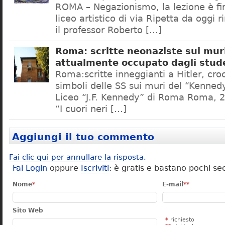
ROMA – Negazionismo, la lezione è fini
liceo artistico di via Ripetta da oggi 
il professor Roberto […]
Roma: scritte neonaziste sui muri
attualmente occupato dagli stud
Roma:scritte inneggianti a Hitler, croc
simboli delle SS sui muri del “Kennedy
Liceo “J.F. Kennedy” di Roma Roma, 2
“I cuori neri […]
Aggiungi il tuo commento
Fai clic qui per annullare la risposta.
Fai Login
oppure
Iscriviti
: è gratis e bastano pochi se
Nome
*
E-mail
**
Sito Web
*
richiesto