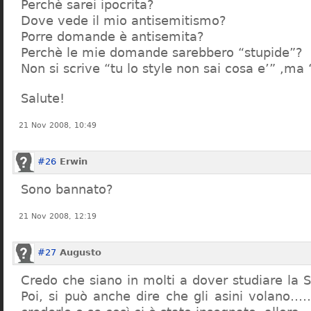
Perchè sarei ipocrita?
Dove vede il mio antisemitismo?
Porre domande è antisemita?
Perchè le mie domande sarebbero “stupide”?
Non si scrive “tu lo style non sai cosa e’” ,ma
Salute!
21 Nov 2008, 10:49
#26
Erwin
Sono bannato?
21 Nov 2008, 12:19
#27
Augusto
Credo che siano in molti a dover studiare la St
Poi, si può anche dire che gli asini volano…