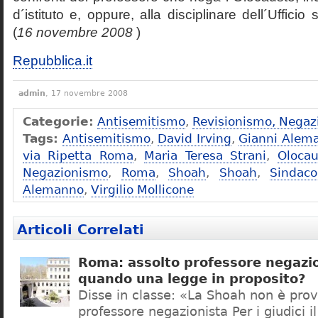
d´istituto e, oppure, alla disciplinare dell´Ufficio 
(
16 novembre 2008
)
Repubblica.it
admin
, 17 novembre 2008
Categorie:
Antisemitismo
,
Revisionismo, Negaz
Tags:
Antisemitismo
,
David Irving
,
Gianni Alem
via Ripetta Roma
,
Maria Teresa Strani
,
Olocau
Negazionismo
,
Roma
,
Shoah
,
Shoah
,
Sindac
Alemanno
,
Virgilio Mollicone
Articoli Correlati
Roma: assolto professore negazio
quando una legge in proposito?
Disse in classe: «La Shoah non è prov
professore negazionista Per i giudici i