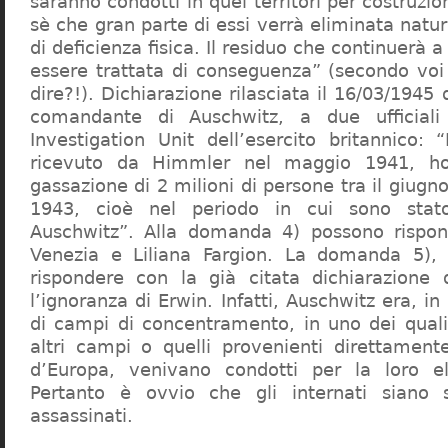
saranno condotti in quei territori per costruzio
sè che gran parte di essi verrà eliminata nat
di deficienza fisica. Il residuo che continuerà 
essere trattata di conseguenza” (secondo vo
dire?!). Dichiarazione rilasciata il 16/03/1945
comandante di Auschwitz, a due ufficial
Investigation Unit dell’esercito britannico: 
ricevuto da Himmler nel maggio 1941, ho
gassazione di 2 milioni di persone tra il giugno
1943, cioè nel periodo in cui sono sta
Auschwitz”. Alla domanda 4) possono rispo
Venezia e Liliana Fargion. La domanda 5), 
rispondere con la già citata dichiarazione 
l’ignoranza di Erwin. Infatti, Auschwitz era, in
di campi di concentramento, in uno dei quali 
altri campi o quelli provenienti direttamente
d’Europa, venivano condotti per la loro eli
Pertanto è ovvio che gli internati siano st
assassinati.