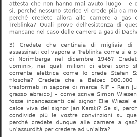
attesta che non hanno mai avuto luogo – e 
sì, perché nessuno storico vi crede più da m
perché credete allora alle camere a gas 
Treblinka? Quali prove dell’esistenza di qu
mancano nel caso delle camere a gas di Dac
3) Credete che centinaia di migliaia di 
assassinati col vapore a Treblinka come si è 
di Norimberga nel dicembre 1945? Credet
uomini», nei quali milioni di ebrei sono st
corrente elettrica come lo crede Stefan S
filosofia? Credete che a Belzec 900.000 
trasformati in sapone di marca RIF – Rein Ju
grasso ebraico] – come scrive Simon Wiesent
fosse incandescenti del signor Elie Wiesel 
calce viva del signor Jan Karski? Se sì, perc
condivide più le vostre convinzioni su que
perché credete dunque alle camere a gas?
un’assurdità per credere ad un’altra?