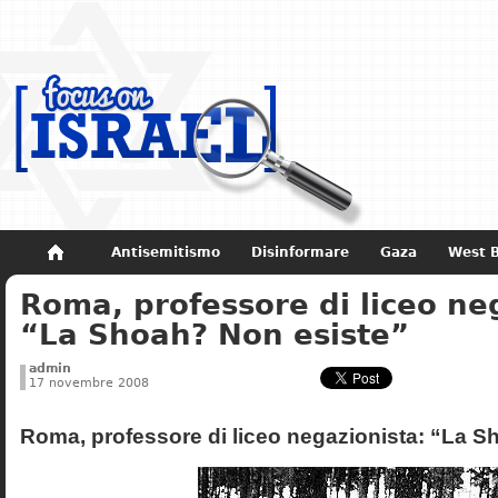
Antisemitismo
Disinformare
Gaza
West 
Roma, professore di liceo ne
Non dimenticare
Storia di Israele
“La Shoah? Non esiste”
admin
17 novembre 2008
Roma, professore di liceo negazionista: “La S