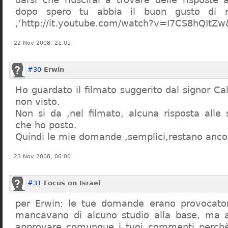
dopo spero tu abbia il buon gusto di n
,’http://it.youtube.com/watch?v=I7CS8hQIt
22 Nov 2008, 21:01
#30
Erwin
Ho guardato il filmato suggerito dal signor Ca
non visto.
Non si da ,nel filmato, alcuna risposta all
che ho posto.
Quindi le mie domande ,semplici,restano ancor
23 Nov 2008, 06:00
#31
Focus on Israel
per Erwin: le tue domande erano provocato
mancavano di alcuno studio alla base, ma 
approvare comunque i tuoi commenti perchè