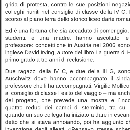
grida di protesta, contro le sue posizioni negazi
colleghi riuniti nel consiglio di classe della IV 
scorso al piano terra dello storico liceo darte roma
Ed è una fortuna che sia accaduto di pomeriggio, 
studenti, e una madre, hanno ascoltato le f
professore: concetti che in Austria nel 2006 sono 
inglese David Irving, autore del libro La guerra di H
primo grado a tre anni di reclusione.
Due ragazzi della IV C, e due della III G, son
Auschwitz dove hanno accompagnato il sinda
professore che li ha accompagnati, Virgilio Mollico
al consiglio di classe l´esito del viaggio – ma anch
del progetto, che prevede una mostra e l´inc
quattro reduci dei campi di sterminio, tra cu
quando un suo collega ha iniziato a dare in esca
detto che si stava annoiando, poi ha aggiunto c
invenzione degli alleati. «Pensavo stesse sch