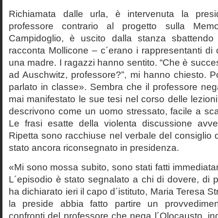
Richiamata dalle urla, è intervenuta la pres
professore contrario al progetto sulla Mem
Campidoglio, è uscito dalla stanza sbattendo 
racconta Mollicone – c´erano i rappresentanti di c
una madre. I ragazzi hanno sentito. “Che è succes
ad Auschwitz, professore?”, mi hanno chiesto. 
parlato in classe». Sembra che il professore neg
mai manifestato le sue tesi nel corso delle lezion
descrivono come un uomo stressato, facile a scat
Le frasi esatte della violenta discussione avv
Ripetta sono racchiuse nel verbale del consiglio 
stato ancora riconsegnato in presidenza.
«Mi sono mossa subito, sono stati fatti immediatam
L´episodio è stato segnalato a chi di dovere, di 
ha dichiarato ieri il capo d´istituto, Maria Teresa S
la preside abbia fatto partire un provvedime
confronti del professore che nega l´Olocausto, ind