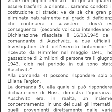
vitale del popolo tedesco”. In questo quadro
essere trasferiti a oriente… saranno condotti in
costruzione di strade; va da sè che gran pa
eliminata naturalmente dal grado di deficienza
che continuerà a sussistere… dovrà ess
conseguenza” (secondo voi cosa intendevano d
Dichiarazione rilasciata il 16/03/1945 d
comandante di Auschwitz, a due ufficial
Investigation Unit dell’esercito britannico: 
ricevuto da Himmler nel maggio 1941, ho
gassazione di 2 milioni di persone tra il giugno
1943, cioè nel periodo in cui sono sta
Auschwitz”.
Alla domanda 4) possono rispondere solo 
Liliana Fargion.
La domanda 5), alla quale si può rispondere
dichiarazione di Hoss, dimostra l’ignoranza 
Auschwitz era, in realtà, un insie
concentramento, in uno dei quali gli internati 
quelli provenienti direttamente dalle vari