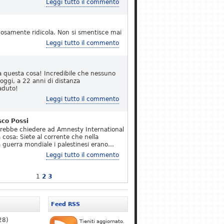
Leggi tutto il commento
osamente ridicola. Non si smentisce mai
Leggi tutto il commento
a questa cosa! Incredibile che nessuno
 oggi, a 22 anni di distanza
aduto!
Leggi tutto il commento
sco Possi
erebbe chiedere ad Amnesty International
 cosa: Siete al corrente che nella
 guerra mondiale i palestinesi erano…
Leggi tutto il commento
1
2
3
Feed RSS
28)
Tieniti aggiornato.