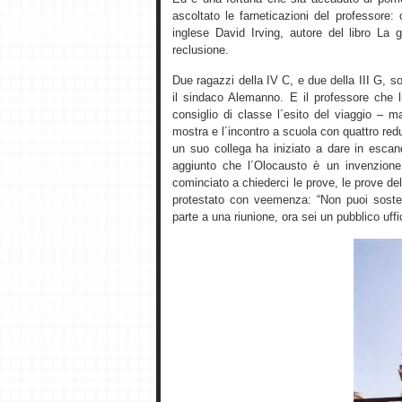
ascoltato le farneticazioni del professore:
inglese David Irving, autore del libro La 
reclusione.
Due ragazzi della IV C, e due della III G,
il sindaco Alemanno. E il professore che li
consiglio di classe l´esito del viaggio – 
mostra e l´incontro a scuola con quattro re
un suo collega ha iniziato a dare in esca
aggiunto che l´Olocausto è un invenzione
cominciato a chiederci le prove, le prove del
protestato con veemenza: “Non puoi soste
parte a una riunione, ora sei un pubblico uffic