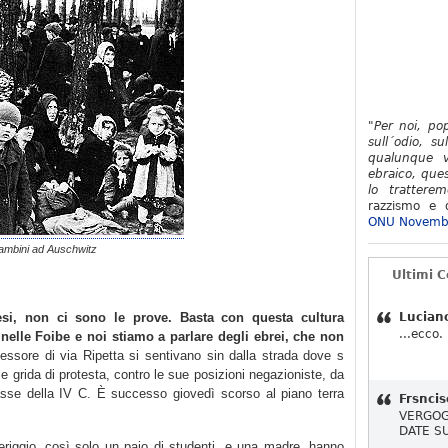
"Per noi, po
sull´odio, su
qualunque v
ebraico, ques
lo tratterem
razzismo e d
ONU Novemb
ambini ad Auschwitz
Ultimi 
si, non ci sono le prove. Basta con questa cultura
Lucian
...ecco.
 nelle Foibe e noi stiamo a parlare degli ebrei, che non
essore di via Ripetta si sentivano sin dalla strada dove s
alle grida di protesta, contro le sue posizioni negazioniste, da
 classe della IV C. È successo giovedì scorso al piano terra
Frsncis
VERGOG
DATE S
riggio, così solo un paio di studenti, e una madre, hanno