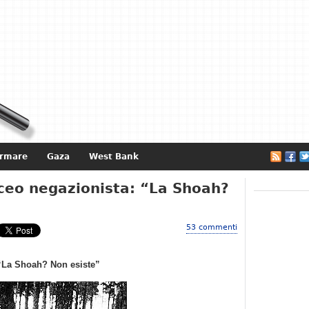
ormare
Gaza
West Bank
e
iceo negazionista: “La Shoah?
53 commenti
 “La Shoah? Non esiste”