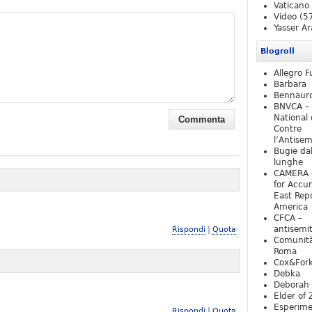
Vaticano
Video
(5
Yasser Ar
Blogroll
Allegro F
Barbara
Bennaur
BNVCA –
National 
Contre
l’Antise
Bugie da
lunghe
CAMERA 
for Accur
East Repo
America
CFCA –
|
antisemi
Rispondi
Quota
Comunità
Roma
Cox&For
Debka
Deborah 
Elder of 
Esperim
|
Rispondi
Quota