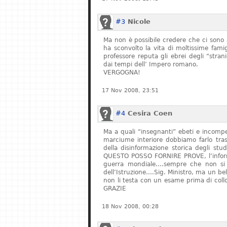
#3
Nicole
Ma non è possibile credere che ci sono 
ha sconvolto la vita di moltissime fam
professore reputa gli ebrei degli “stran
dai tempi dell’ Impero romano.
VERGOGNA!
17 Nov 2008, 23:51
#4
Cesira Coen
Ma a quali “insegnanti” ebeti e incompe
marciume interiore dobbiamo farlo tras
della disinformazione storica degli stu
QUESTO POSSO FORNIRE PROVE, l’informa
guerra mondiale….sempre che non si fe
dell’Istruzione….Sig. Ministro, ma un bel
non li testa con un esame prima di col
GRAZIE
18 Nov 2008, 00:28