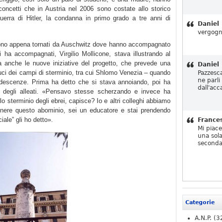
 concetti che in Austria nel 2006 sono costate allo storico
guerra di Hitler, la condanna in primo grado a tre anni di
Daniel
vergogn
 sono appena tornati da Auschwitz dove hanno accompagnato
 ha accompagnati, Virgilio Mollicone, stava illustrando al
ma anche le nuove iniziative del progetto, che prevede una
Daniel
duci dei campi di sterminio, tra cui Shlomo Venezia – quando
Pazzesc
ne parli
ndescenze. Prima ha detto che si stava annoiando, poi ha
dall'acc
 degli alleati. «Pensavo stesse scherzando e invece ha
lo sterminio degli ebrei, capisce? Io e altri colleghi abbiamo
nere questo abominio, sei un educatore e stai prendendo
iale” gli ho detto».
France
Mi piac
una sola
seconda
Categorie
A.N.P.
(3