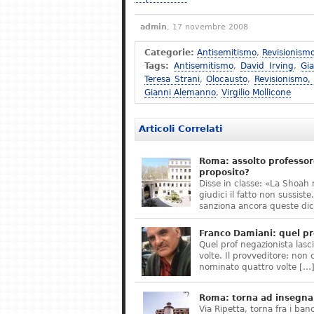
admin
, 17 novembre 2008
Categorie:
Antisemitismo
,
Revisionism
Tags:
Antisemitismo
,
David Irving
,
Gi
Teresa Strani
,
Olocausto
,
Revisionismo,
Gianni Alemanno
,
Virgilio Mollicone
Articoli Correlati
Roma: assolto professor
proposito?
Disse in classe: «La Shoah 
giudici il fatto non sussis
sanziona ancora queste dic
Franco Damiani: quel pr
Quel prof negazionista lasci
volte. Il provveditore: non 
nominato quattro volte […
Roma: torna ad insegnar
Via Ripetta, torna fra i ban