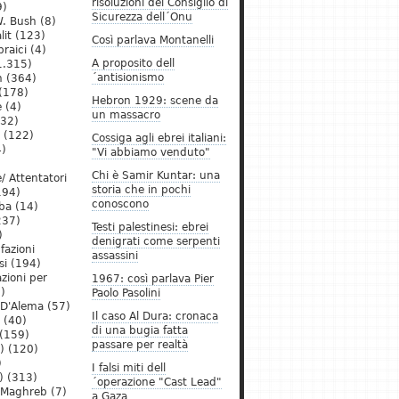
risoluzioni del Consiglio di
9)
Sicurezza dell´Onu
. Bush
(8)
lit
(123)
Così parlava Montanelli
raici
(4)
A proposito dell
1.315)
´antisionismo
h
(364)
(178)
Hebron 1929: scene da
e
(4)
un massacro
32)
(122)
Cossiga agli ebrei italiani:
)
"Vi abbiamo venduto"
Chi è Samir Kuntar: una
/ Attentatori
storia che in pochi
194)
conoscono
ba
(14)
237)
Testi palestinesi: ebrei
)
denigrati come serpenti
 fazioni
assassini
si
(194)
zioni per
1967: così parlava Pier
)
Paolo Pasolini
 D'Alema
(57)
Il caso Al Dura: cronaca
(40)
di una bugia fatta
(159)
passare per realtà
)
(120)
)
I falsi miti dell
)
(313)
´operazione "Cast Lead"
l Maghreb
(7)
a Gaza