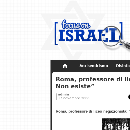
Antisemitismo
Disinf
Non dimenticare
Storia di Israel
Roma, professore di l
Non esiste”
admin
17 novembre 2008
Roma, professore di liceo negazionista: