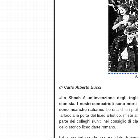
B
di Carlo Alberto Bucci
«La Shoah è un´invenzione degli ingle
sionista. I nostri compatrioti sono morti
sono neanche italiani».
Le urla di un prof
´affaccia la porta del liceo artistico, miste 
parte dei colleghi riuniti nel consiglio di
dello storico liceo darte romano.
Ed è una fortuna che sia accaduto di pome