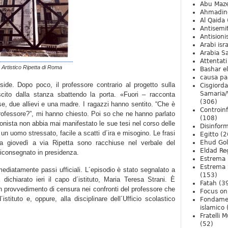
Abu Maz
Ahmadin
Al Qaida
Antisemi
Antision
Arabi isra
Arabia S
Attentati
o Artistico Ripetta di Roma
Bashar e
causa pa
side. Dopo poco, il professore contrario al progetto sulla
Cisgiord
Samaria/
ito dalla stanza sbattendo la porta. «Fuori – racconta
(306)
se, due allievi e una madre. I ragazzi hanno sentito. “Che è
Controin
rofessore?”, mi hanno chiesto. Poi so che ne hanno parlato
(108)
onista non abbia mai manifestato le sue tesi nel corso delle
Disinfor
un uomo stressato, facile a scatti d´ira e misogino. Le frasi
Egitto
(2
ta giovedì a via Ripetta sono racchiuse nel verbale del
Ehud Go
Eldad Re
riconsegnato in presidenza.
Estrema 
Estrema 
ediatamente passi ufficiali. L´episodio è stato segnalato a
(153)
dichiarato ieri il capo d´istituto, Maria Teresa Strani. È
Fatah
(3
 un provvedimento di censura nei confronti del professore che
Focus on 
istituto e, oppure, alla disciplinare dell´Ufficio scolastico
Fondame
islamico
Fratelli 
(52)