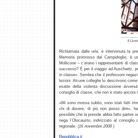
Il Lice
Richiamata dalle urla, è intervenuta la pre
Memoria promosso dal Campidoglio, è usc
Mollicone – c´erano i rappresentanti di clas
successo? È per il viaggio ad Auschwitz, p
in classe». Sembra che il professore negazi
lezioni. Alcune colleghe lo descrivono come 
esatte della violenta discussione avvenu
consiglio di classe, che non è stato ancora 
«Mi sono mossa subito, sono stati fatti imm
chi di dovere, di più non posso dire», ha 
possibile che la preside abbia fatto partire
nega l´Olocausto, indirizzato al consiglio d´
regionale. (
16 novembre 2008
)
Repubblica.it