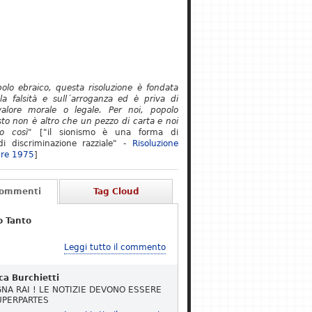
polo ebraico, questa risoluzione è fondata
lla falsità e sull´arroganza ed è priva di
alore morale o legale. Per noi, popolo
to non è altro che un pezzo di carta e noi
o così"
["il sionismo è una forma di
i discriminazione razziale" -
Risoluzione
re 1975
]
Commenti
Tag Cloud
o Tanto
Leggi tutto il commento
ca Burchietti
NA RAI ! LE NOTIZIE DEVONO ESSERE
UPERPARTES