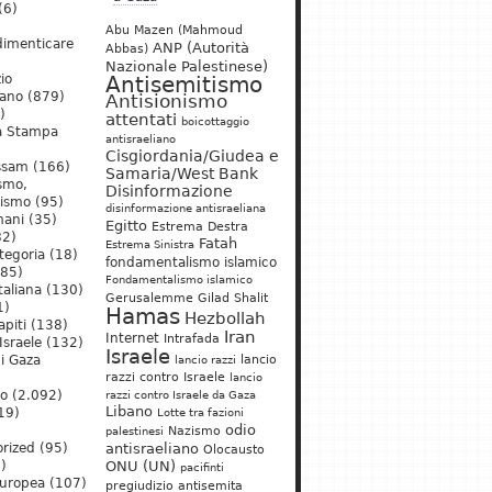
(6)
Abu Mazen (Mahmoud
dimenticare
ANP (Autorità
Abbas)
Nazionale Palestinese)
io
Antisemitismo
iano
(879)
Antisionismo
)
attentati
boicottaggio
a Stampa
antisraeliano
Cisgiordania/Giudea e
ssam
(166)
Samaria/West Bank
ismo,
Disinformazione
nismo
(95)
disinformazione antisraeliana
mani
(35)
Egitto
Estrema Destra
2)
Fatah
Estrema Sinistra
tegoria
(18)
fondamentalismo islamico
85)
Fondamentalismo islamico
taliana
(130)
Gerusalemme
Gilad Shalit
1)
Hamas
Hezbollah
apiti
(138)
Iran
Internet
Intrafada
Israele
(132)
Israele
lancio
di Gaza
lancio razzi
razzi contro Israele
lancio
mo
(2.092)
razzi contro Israele da Gaza
Libano
19)
Lotte tra fazioni
odio
)
Nazismo
palestinesi
rized
(95)
antisraeliano
Olocausto
)
ONU (UN)
pacifinti
uropea
(107)
pregiudizio antisemita