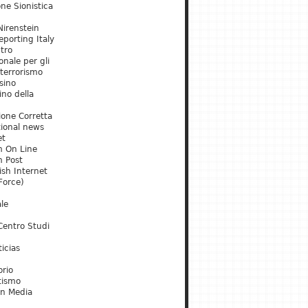
ne Sionistica
irenstein
porting Italy
tro
onale per gli
 terrorismo
sino
ino della
ione Corretta
tional news
et
m On Line
m Post
ish Internet
Force)
le
Centro Studi
icias
orio
tismo
an Media