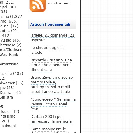
en
(251)
Iscriviti al Feed.
ejad
(98)
(95)
tismo
(1.377)
ismo
(665)
Articoli Fondamentali
eliani
(17)
audita
(21)
Israele: 21 domande, 21
(412)
risposte
l Assad
(45)
lestinese
(2)
Le cinque bugie su
ania/Giudea e
Israele
West Bank
Riccardo Cristiano: una
formazione
storia che è bene non
dimenticare
mazione
(485)
Bruno Zevi: un discorso
62)
memorabile e,
ldwasser
(35)
purtroppo, sotto molti
gev
(35)
aspetti ancora attuale
Destra
(165)
Sinistra
"Sono ebreo!" Sei anni fa
veniva ucciso Daniel
95)
Pearl
Israel
(12)
ntalismo
Durban 2001: per
(696)
rinfrescarci la memoria
Musulmani
Come manipolare le