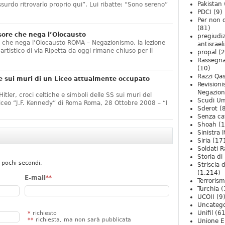
Pakistan
ssurdo ritrovarlo proprio qui”. Lui ribatte: “Sono sereno”
PDCI
(9)
Per non 
(81)
sore che nega l’Olocausto
pregiudiz
e che nega l’Olocausto ROMA – Negazionismo, la lezione
antisrael
o artistico di via Ripetta da oggi rimane chiuso per il
propal
(2
Rassegn
(10)
Razzi Qa
e sui muri di un Liceo attualmente occupato
Revision
Negazio
itler, croci celtiche e simboli delle SS sui muri del
Scudi U
Liceo “J.F. Kennedy” di Roma Roma, 28 Ottobre 2008 – “I
Sderot
(8
Senza ca
Shoah
(1
Sinistra I
Siria
(17
Soldati R
Storia di 
 pochi secondi.
Striscia 
(1.214)
E-mail
**
Terroris
Turchia
(
UCOII
(9
Uncatego
Unifil
(61
*
richiesto
**
richiesta, ma non sarà pubblicata
Unione E