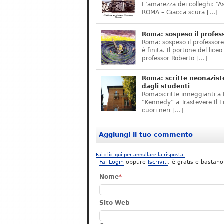
L’amarezza dei colleghi: “A
ROMA – Giacca scura […]
Roma: sospeso il profes
Roma: sospeso il professor
è finita. Il portone del lice
professor Roberto […]
Roma: scritte neonazist
dagli studenti
Roma:scritte inneggianti a H
“Kennedy” a Trastevere Il 
cuori neri […]
Aggiungi il tuo commento
Fai clic qui per annullare la risposta.
Fai Login
oppure
Iscriviti
: è gratis e bastano
Nome
*
Sito Web