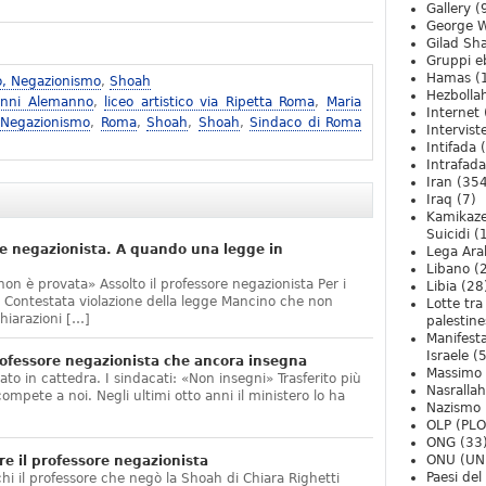
Gallery
(
George W
Gilad Sha
Gruppi eb
Hamas
(
o, Negazionismo
,
Shoah
Hezbolla
anni Alemanno
,
liceo artistico via Ripetta Roma
,
Maria
Internet
 Negazionismo
,
Roma
,
Shoah
,
Shoah
,
Sindaco di Roma
Intervist
Intifada
(
Intrafada
Iran
(354
Iraq
(7)
Kamikaze
Suicidi
(
e negazionista. A quando una legge in
Lega Ara
Libano
(
non è provata» Assolto il professore negazionista Per i
Libia
(28
te. Contestata violazione della legge Mancino che non
Lotte tra
hiarazioni […]
palestine
Manifesta
Israele
(5
ofessore negazionista che ancora insegna
Massimo
ato in cattedra. I sindacati: «Non insegni» Trasferito più
Nasrallah
compete a noi. Negli ultimi otto anni il ministero lo ha
Nazismo
]
OLP (PLO
ONG
(33
ONU (UN
e il professore negazionista
Paesi de
chi il professore che negò la Shoah di Chiara Righetti