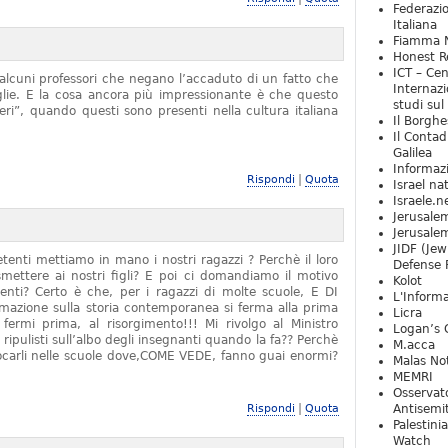
Federazio
Italiana
Fiamma N
Honest Re
ICT – Cen
alcuni professori che negano l’accaduto di un fatto che
Internazi
iglie. E la cosa ancora più impressionante è che questo
studi sul
ieri”, quando questi sono presenti nella cultura italiana
Il Borghe
Il Contad
Galilea
Informaz
|
Rispondi
Quota
Israel na
Israele.n
Jerusale
Jerusale
JIDF (Jew
tenti mettiamo in mano i nostri ragazzi ? Perchè il loro
Defense 
mettere ai nostri figli? E poi ci domandiamo il motivo
Kolot
denti? Certo è che, per i ragazzi di molte scuole, E DI
L'Informa
zione sulla storia contemporanea si ferma alla prima
Licra
rmi prima, al risorgimento!!! Mi rivolgo al Ministro
Logan’s 
 ripulisti sull’albo degli insegnanti quando la fa?? Perchè
M.acca
locarli nelle scuole dove,COME VEDE, fanno guai enormi?
Malas Not
MEMRI
Osservat
|
Rispondi
Quota
Antisemi
Palestini
Watch