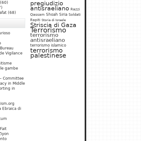
pregiudizio
(60)
antisraeliano
7)
Razzi
afat
(68)
Shoah
Siria
Qassam
Soldati
Rapiti
Storia di Israele
Striscia di Gaza
Terrorismo
urioso
terrorismo
antisraeliano
o
terrorismo islamico
 Bureau
terrorismo
de Vigilance
palestinese
mitisme
lle gambe
– Committee
acy in Middle
rting in
tism.org
 Ebraica di
kum
Fait
Ziyon
ento