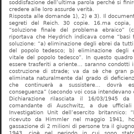
soddisfazione dell’ultima parola perché si finir
credere alle loro assurde verità.
Risposta alle domande 1), 2) e 3). Il documen
segreti del Reich. 30 copie. 16.ma copia, 
“soluzione finale del problema ebraico” (c
riportava che Heydrich indicava come “basi 
soluzione: “a) eliminazione degli ebrei da tutti 
del popolo tedesco; b) eliminazione degli e
vitale del popolo tedesco”. In questo quadro
essere trasferiti a oriente… saranno condotti in
costruzione di strade; va da sè che gran pa
eliminata naturalmente dal grado di deficienza
che continuerà a sussistere… dovrà ess
conseguenza” (secondo voi cosa intendevano d
Dichiarazione rilasciata il 16/03/1945 d
comandante di Auschwitz, a due ufficial
Investigation Unit dell’esercito britannico: 
ricevuto da Himmler nel maggio 1941, ho
gassazione di 2 milioni di persone tra il giugno
1943, cioè nel periodo in cui sono sta