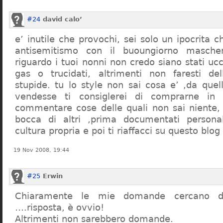
#24
david calo’
e’ inutile che provochi, sei solo un ipocrita 
antisemitismo con il buoungiorno masche
riguardo i tuoi nonni non credo siano stati uc
gas o trucidati, altrimenti non faresti d
stupide. tu lo style non sai cosa e’ ,da quel
vendesse ti consiglerei di comprarne in
commentare cose delle quali non sai niente,
bocca di altri ,prima documentati persona
cultura propria e poi ti riaffacci su questo blog
19 Nov 2008, 19:44
#25
Erwin
Chiaramente le mie domande cercano d
….risposta, è ovvio!
Altrimenti non sarebbero domande.