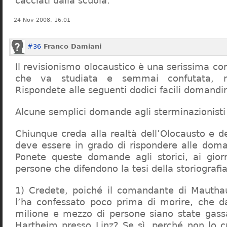
cacciati dalla scuola.
24 Nov 2008, 16:01
#36
Franco Damiani
Il revisionismo olocaustico è una serissima cor
che va studiata e semmai confutata, n
Rispondete alle seguenti dodici facili domandi
Alcune semplici domande agli sterminazionisti
Chiunque creda alla realtà dell’Olocausto e d
deve essere in grado di rispondere alle dom
Ponete queste domande agli storici, ai giorna
persone che difendono la tesi della storiografia 
1) Credete, poiché il comandante di Mauthau
l’ha confessato poco prima di morire, che d
milione e mezzo di persone siano state gassa
Hartheim presso Linz? Se sì, perché non lo 