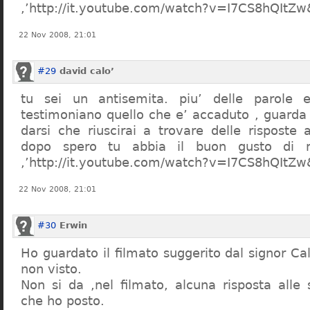
,’http://it.youtube.com/watch?v=I7CS8hQIt
22 Nov 2008, 21:01
#29
david calo’
tu sei un antisemita. piu’ delle parole e
testimoniano quello che e’ accaduto , guarda
darsi che riuscirai a trovare delle risposte
dopo spero tu abbia il buon gusto di n
,’http://it.youtube.com/watch?v=I7CS8hQIt
22 Nov 2008, 21:01
#30
Erwin
Ho guardato il filmato suggerito dal signor Ca
non visto.
Non si da ,nel filmato, alcuna risposta all
che ho posto.