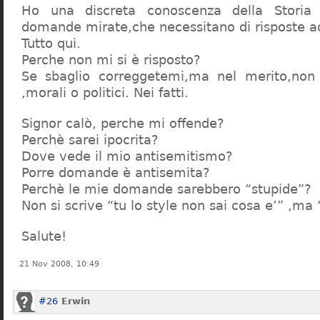
Ho una discreta conoscenza della Storia 
domande mirate,che necessitano di risposte a
Tutto qui.
Perche non mi si è risposto?
Se sbaglio correggetemi,ma nel merito,non c
,morali o politici. Nei fatti.
Signor calò, perche mi offende?
Perchè sarei ipocrita?
Dove vede il mio antisemitismo?
Porre domande è antisemita?
Perchè le mie domande sarebbero “stupide”?
Non si scrive “tu lo style non sai cosa e’” ,ma
Salute!
21 Nov 2008, 10:49
#26
Erwin