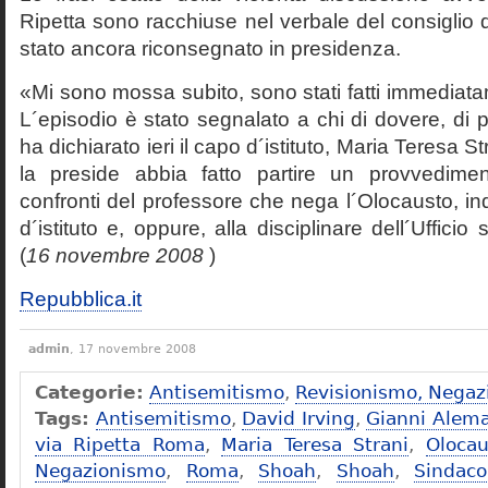
Ripetta sono racchiuse nel verbale del consiglio 
stato ancora riconsegnato in presidenza.
«Mi sono mossa subito, sono stati fatti immediatam
L´episodio è stato segnalato a chi di dovere, di 
ha dichiarato ieri il capo d´istituto, Maria Teresa S
la preside abbia fatto partire un provvedime
confronti del professore che nega l´Olocausto, ind
d´istituto e, oppure, alla disciplinare dell´Ufficio 
(
16 novembre 2008
)
Repubblica.it
admin
, 17 novembre 2008
Categorie:
Antisemitismo
,
Revisionismo, Negaz
Tags:
Antisemitismo
,
David Irving
,
Gianni Alem
via Ripetta Roma
,
Maria Teresa Strani
,
Olocau
Negazionismo
,
Roma
,
Shoah
,
Shoah
,
Sindac