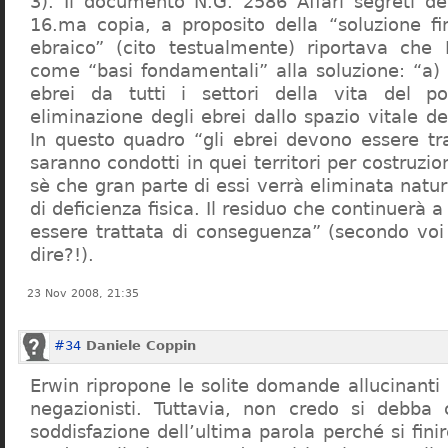
3). Il documento N.G. 2586 Affari segreti de
16.ma copia, a proposito della “soluzione f
ebraico” (cito testualmente) riportava che 
come “basi fondamentali” alla soluzione: “a) 
ebrei da tutti i settori della vita del p
eliminazione degli ebrei dallo spazio vitale d
In questo quadro “gli ebrei devono essere tra
saranno condotti in quei territori per costruzio
sè che gran parte di essi verrà eliminata nat
di deficienza fisica. Il residuo che continuerà 
essere trattata di conseguenza” (secondo vo
dire?!).
23 Nov 2008, 21:35
#34
Daniele Coppin
Erwin ripropone le solite domande allucinanti
negazionisti. Tuttavia, non credo si debba 
soddisfazione dell’ultima parola perché si finir