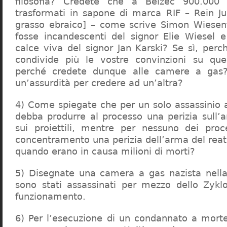
filosofia? Credete che a Belzec 900.000 
trasformati in sapone di marca RIF – Rein Ju
grasso ebraico] – come scrive Simon Wiesent
fosse incandescenti del signor Elie Wiesel 
calce viva del signor Jan Karski? Se sì, perc
condivide più le vostre convinzioni su que
perché credete dunque alle camere a gas?
un’assurdità per credere ad un’altra?
4) Come spiegate che per un solo assassinio a 
debba produrre al processo una perizia sull’
sui proiettili, mentre per nessuno dei proc
concentramento una perizia dell’arma del reat
quando erano in causa milioni di morti?
5) Disegnate una camera a gas nazista nella
sono stati assassinati per mezzo dello Zykl
funzionamento.
6) Per l’esecuzione di un condannato a mort