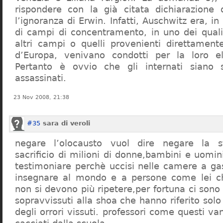
rispondere con la già citata dichiarazione 
l’ignoranza di Erwin. Infatti, Auschwitz era, in
di campi di concentramento, in uno dei quali 
altri campi o quelli provenienti direttamente
d’Europa, venivano condotti per la loro eli
Pertanto è ovvio che gli internati siano st
assassinati.
23 Nov 2008, 21:38
#35
sara di veroli
negare l’olocausto vuol dire negare la st
sacrificio di milioni di donne,bambini e uomi
testimoniare perchè uccisi nelle camere a ga
insegnare al mondo e a persone come lei ch
non si devono più ripetere,per fortuna ci sono
sopravvissuti alla shoa che hanno riferito so
degli orrori vissuti. professori come questi 