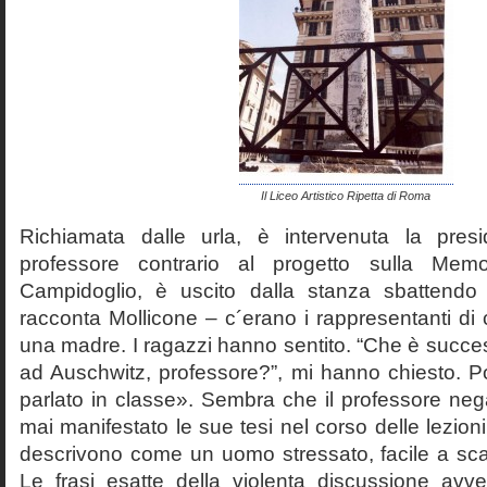
Il Liceo Artistico Ripetta di Roma
Richiamata dalle urla, è intervenuta la pres
professore contrario al progetto sulla Mem
Campidoglio, è uscito dalla stanza sbattendo 
racconta Mollicone – c´erano i rappresentanti di c
una madre. I ragazzi hanno sentito. “Che è succes
ad Auschwitz, professore?”, mi hanno chiesto. 
parlato in classe». Sembra che il professore neg
mai manifestato le sue tesi nel corso delle lezion
descrivono come un uomo stressato, facile a scat
Le frasi esatte della violenta discussione avv