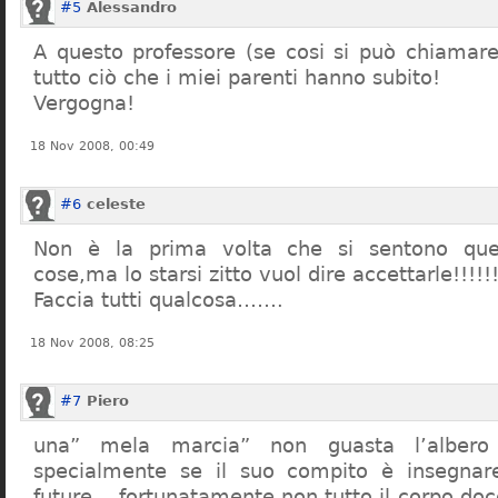
#5
Alessandro
A questo professore (se cosi si può chiamare)
tutto ciò che i miei parenti hanno subito!
Vergogna!
18 Nov 2008, 00:49
#6
celeste
Non è la prima volta che si sentono que
cose,ma lo starsi zitto vuol dire accettarle!!!!!
Faccia tutti qualcosa…….
18 Nov 2008, 08:25
#7
Piero
una” mela marcia” non guasta l’alber
specialmente se il suo compito è insegnare
future… fortunatamente non tutto il corpo doc