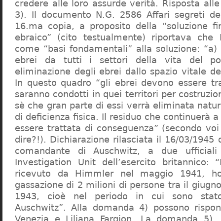
credere alle loro assurde verità. Risposta al
3). Il documento N.G. 2586 Affari segreti de
16.ma copia, a proposito della “soluzione f
ebraico” (cito testualmente) riportava che 
come “basi fondamentali” alla soluzione: “a) 
ebrei da tutti i settori della vita del p
eliminazione degli ebrei dallo spazio vitale d
In questo quadro “gli ebrei devono essere tra
saranno condotti in quei territori per costruzio
sè che gran parte di essi verrà eliminata nat
di deficienza fisica. Il residuo che continuerà 
essere trattata di conseguenza” (secondo vo
dire?!). Dichiarazione rilasciata il 16/03/1945
comandante di Auschwitz, a due ufficial
Investigation Unit dell’esercito britannico: 
ricevuto da Himmler nel maggio 1941, ho
gassazione di 2 milioni di persone tra il giugno
1943, cioè nel periodo in cui sono sta
Auschwitz”. Alla domanda 4) possono rispo
Venezia e Liliana Fargion. La domanda 5), 