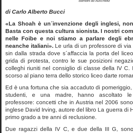
Bambini ad Auschwitz
di Carlo Alberto Bucci
«La Shoah è un´invenzione degli inglesi, non
Basta con questa cultura sionista. I nostri com
nelle Foibe e noi stiamo a parlare degli eb
neanche italiani».
Le urla di un professore di via
sin dalla strada dove s´affaccia la porta del liceo 
grida di protesta, contro le sue posizioni negazi
colleghi riuniti nel consiglio di classe della IV 
scorso al piano terra dello storico liceo darte roma
Ed è una fortuna che sia accaduto di pomeriggio, 
studenti, e una madre, hanno ascoltato le f
professore: concetti che in Austria nel 2006 sono 
inglese David Irving, autore del libro La guerra di H
primo grado a tre anni di reclusione.
Due ragazzi della IV C, e due della III G, son