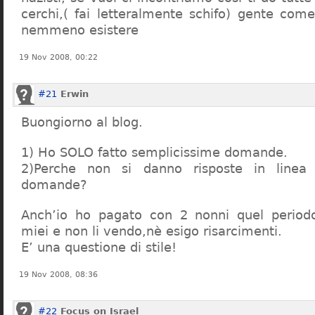
cerchi,( fai letteralmente schifo) gente co
nemmeno esistere
19 Nov 2008, 00:22
#21
Erwin
Buongiorno al blog.
1) Ho SOLO fatto semplicissime domande.
2)Perche non si danno risposte in linea 
domande?
Anch’io ho pagato con 2 nonni quel period
miei e non li vendo,nè esigo risarcimenti.
E’ una questione di stile!
19 Nov 2008, 08:36
#22
Focus on Israel