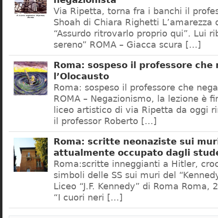
negazionista
Via Ripetta, torna fra i banchi il prof
Shoah di Chiara Righetti L’amarezza d
“Assurdo ritrovarlo proprio qui”. Lui r
sereno” ROMA – Giacca scura […]
Roma: sospeso il professore che
l’Olocausto
Roma: sospeso il professore che nega
ROMA – Negazionismo, la lezione è fini
liceo artistico di via Ripetta da oggi 
il professor Roberto […]
Roma: scritte neonaziste sui muri
attualmente occupato dagli stud
Roma:scritte inneggianti a Hitler, croc
simboli delle SS sui muri del “Kennedy
Liceo “J.F. Kennedy” di Roma Roma, 2
“I cuori neri […]