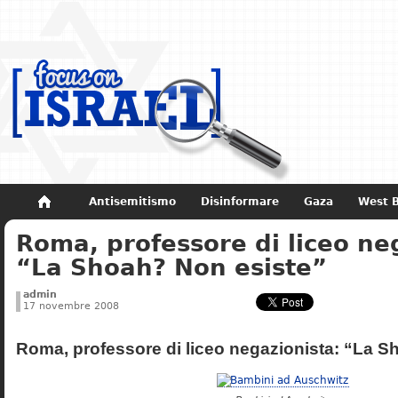
Antisemitismo
Disinformare
Gaza
West 
Roma, professore di liceo ne
Non dimenticare
Storia di Israele
“La Shoah? Non esiste”
admin
17 novembre 2008
Roma, professore di liceo negazionista: “La S