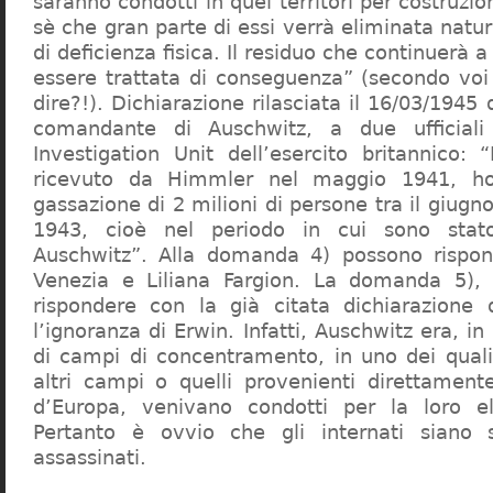
saranno condotti in quei territori per costruzio
sè che gran parte di essi verrà eliminata nat
di deficienza fisica. Il residuo che continuerà 
essere trattata di conseguenza” (secondo vo
dire?!). Dichiarazione rilasciata il 16/03/1945
comandante di Auschwitz, a due ufficial
Investigation Unit dell’esercito britannico: 
ricevuto da Himmler nel maggio 1941, ho
gassazione di 2 milioni di persone tra il giugno
1943, cioè nel periodo in cui sono sta
Auschwitz”. Alla domanda 4) possono rispo
Venezia e Liliana Fargion. La domanda 5), 
rispondere con la già citata dichiarazione 
l’ignoranza di Erwin. Infatti, Auschwitz era, in
di campi di concentramento, in uno dei quali 
altri campi o quelli provenienti direttamente
d’Europa, venivano condotti per la loro eli
Pertanto è ovvio che gli internati siano st
assassinati.