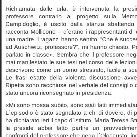
Richiamata dalle urla, è intervenuta la pres
professore contrario al progetto sulla Mem
Campidoglio, è uscito dalla stanza sbattendo 
racconta Mollicone – c´erano i rappresentanti di c
una madre. I ragazzi hanno sentito. “Che è succes
ad Auschwitz, professore?”, mi hanno chiesto. 
parlato in classe». Sembra che il professore neg
mai manifestato le sue tesi nel corso delle lezion
descrivono come un uomo stressato, facile a scat
Le frasi esatte della violenta discussione avv
Ripetta sono racchiuse nel verbale del consiglio 
stato ancora riconsegnato in presidenza.
«Mi sono mossa subito, sono stati fatti immediatam
L´episodio è stato segnalato a chi di dovere, di 
ha dichiarato ieri il capo d´istituto, Maria Teresa S
la preside abbia fatto partire un provvedime
confronti del professore che nega l´Olocausto, ind