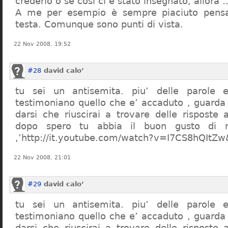
crederlo o se così ci è stato insegnato, allor
A me per esempio è sempre piaciuto pensa
testa. Comunque sono punti di vista.
22 Nov 2008, 19:52
#28
david calo’
tu sei un antisemita. piu’ delle parole e
testimoniano quello che e’ accaduto , guarda
darsi che riuscirai a trovare delle risposte
dopo spero tu abbia il buon gusto di n
,’http://it.youtube.com/watch?v=I7CS8hQIt
22 Nov 2008, 21:01
#29
david calo’
tu sei un antisemita. piu’ delle parole e
testimoniano quello che e’ accaduto , guarda
darsi che riuscirai a trovare delle risposte