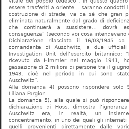
vitale del popolo tedesco”. In questo quadro
essere trasferiti a oriente… saranno condotti in
costruzione di strade; va da sè che gran pa
eliminata naturalmente dal grado di deficienza
che continuerà a sussistere… dovrà ess
conseguenza” (secondo voi cosa intendevano d
Dichiarazione rilasciata il 16/03/1945 d
comandante di Auschwitz, a due ufficial
Investigation Unit dell’esercito britannico: 
ricevuto da Himmler nel maggio 1941, ho
gassazione di 2 milioni di persone tra il giugno
1943, cioè nel periodo in cui sono sta
Auschwitz”.
Alla domanda 4) possono rispondere solo 
Liliana Fargion.
La domanda 5), alla quale si può rispondere
dichiarazione di Hoss, dimostra l’ignoranza 
Auschwitz era, in realtà, un insie
concentramento, in uno dei quali gli internati 
quelli provenienti direttamente dalle vari