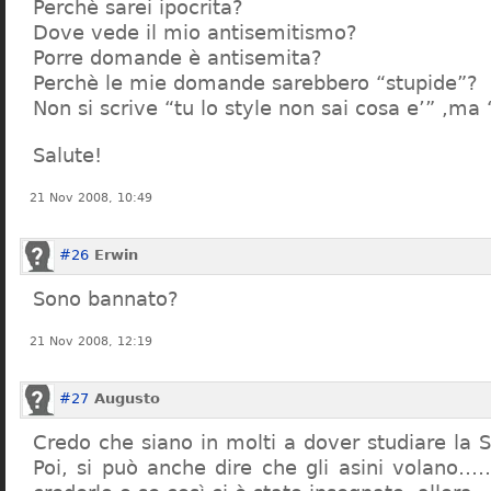
Perchè sarei ipocrita?
Dove vede il mio antisemitismo?
Porre domande è antisemita?
Perchè le mie domande sarebbero “stupide”?
Non si scrive “tu lo style non sai cosa e’” ,ma
Salute!
21 Nov 2008, 10:49
#26
Erwin
Sono bannato?
21 Nov 2008, 12:19
#27
Augusto
Credo che siano in molti a dover studiare la St
Poi, si può anche dire che gli asini volano…