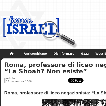
Antisemitismo
Disinformare
Gaza
West 
Roma, professore di liceo ne
Non dimenticare
Storia di Israele
“La Shoah? Non esiste”
admin
17 novembre 2008
Roma, professore di liceo negazionista: “La S