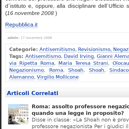
d´istituto e, oppure, alla disciplinare dell´Ufficio 
(
16 novembre 2008
)
Repubblica.it
admin
, 17 novembre 2008
Categorie:
Antisemitismo
,
Revisionismo, Negaz
Tags:
Antisemitismo
,
David Irving
,
Gianni Alem
via Ripetta Roma
,
Maria Teresa Strani
,
Olocau
Negazionismo
,
Roma
,
Shoah
,
Shoah
,
Sindac
Alemanno
,
Virgilio Mollicone
Articoli Correlati
Roma: assolto professore negazio
quando una legge in proposito?
Disse in classe: «La Shoah non è prov
professore negazionista Per i giudici i