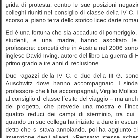
grida di protesta, contro le sue posizioni negazi
colleghi riuniti nel consiglio di classe della IV 
scorso al piano terra dello storico liceo darte roma
Ed è una fortuna che sia accaduto di pomeriggio, 
studenti, e una madre, hanno ascoltato le f
professore: concetti che in Austria nel 2006 sono 
inglese David Irving, autore del libro La guerra di H
primo grado a tre anni di reclusione.
Due ragazzi della IV C, e due della III G, son
Auschwitz dove hanno accompagnato il sinda
professore che li ha accompagnati, Virgilio Mollico
al consiglio di classe l´esito del viaggio – ma anch
del progetto, che prevede una mostra e l´inc
quattro reduci dei campi di sterminio, tra cu
quando un suo collega ha iniziato a dare in esca
detto che si stava annoiando, poi ha aggiunto c
invenzione degli alleati. «Pensavo stesse sch