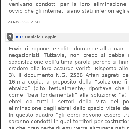
venivano condotti per la loro eliminazione 
ovvio che gli internati siano stati inferiori agli 
23 Nov 2008, 21:34
#33
Daniele Coppin
Erwin ripropone le solite domande allucinanti
negazionisti. Tuttavia, non credo si debba 
soddisfazione dell’ultima parola perché si finir
credere alle loro assurde verità. Risposta al
3). Il documento N.G. 2586 Affari segreti de
16.ma copia, a proposito della “soluzione f
ebraico” (cito testualmente) riportava che 
come “basi fondamentali” alla soluzione: “a) 
ebrei da tutti i settori della vita del p
eliminazione degli ebrei dallo spazio vitale d
In questo quadro “gli ebrei devono essere tra
saranno condotti in quei territori per costruzio
sè che gran parte di essi verrà eliminata nat