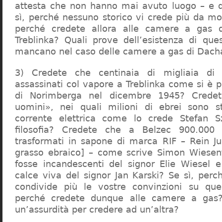
attesta che non hanno mai avuto luogo – e 
sì, perché nessuno storico vi crede più da m
perché credete allora alle camere a gas 
Treblinka? Quali prove dell’esistenza di qu
mancano nel caso delle camere a gas di Dac
3) Credete che centinaia di migliaia di 
assassinati col vapore a Treblinka come si è 
di Norimberga nel dicembre 1945? Credet
uomini», nei quali milioni di ebrei sono st
corrente elettrica come lo crede Stefan S
filosofia? Credete che a Belzec 900.000 
trasformati in sapone di marca RIF – Rein Ju
grasso ebraico] – come scrive Simon Wiesent
fosse incandescenti del signor Elie Wiesel 
calce viva del signor Jan Karski? Se sì, perc
condivide più le vostre convinzioni su que
perché credete dunque alle camere a gas?
un’assurdità per credere ad un’altra?