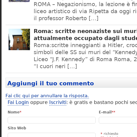
ROMA – Negazionismo, la lezione è fini
liceo artistico di via Ripetta da oggi 
il professor Roberto […]
Roma: scritte neonaziste sui muri
attualmente occupato dagli stud
Roma:scritte inneggianti a Hitler, croc
simboli delle SS sui muri del “Kennedy
Liceo “J.F. Kennedy” di Roma Roma, 2
“I cuori neri […]
Aggiungi il tuo commento
Fai clic qui per annullare la risposta.
Fai Login
oppure
Iscriviti
: è gratis e bastano pochi se
Nome
*
E-mail
**
Sito Web
*
richiesto