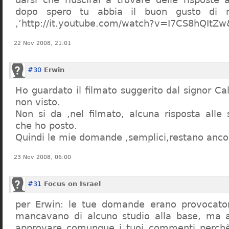
dopo spero tu abbia il buon gusto di n
,’http://it.youtube.com/watch?v=I7CS8hQIt
22 Nov 2008, 21:01
#30
Erwin
Ho guardato il filmato suggerito dal signor Ca
non visto.
Non si da ,nel filmato, alcuna risposta all
che ho posto.
Quindi le mie domande ,semplici,restano ancor
23 Nov 2008, 06:00
#31
Focus on Israel
per Erwin: le tue domande erano provocato
mancavano di alcuno studio alla base, ma 
approvare comunque i tuoi commenti perchè