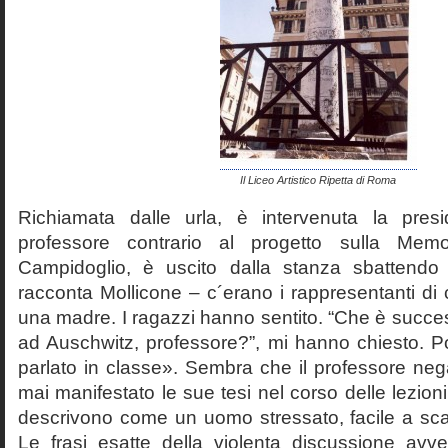
Il Liceo Artistico Ripetta di Roma
Richiamata dalle urla, è intervenuta la pres
professore contrario al progetto sulla Mem
Campidoglio, è uscito dalla stanza sbattendo 
racconta Mollicone – c´erano i rappresentanti di c
una madre. I ragazzi hanno sentito. “Che è succes
ad Auschwitz, professore?”, mi hanno chiesto. 
parlato in classe». Sembra che il professore neg
mai manifestato le sue tesi nel corso delle lezion
descrivono come un uomo stressato, facile a scat
Le frasi esatte della violenta discussione avv