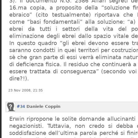
3). Il documento N.G. 2586 Affari segreti de
16.ma copia, a proposito della “soluzione f
ebraico” (cito testualmente) riportava che 
come “basi fondamentali” alla soluzione: “a) 
ebrei da tutti i settori della vita del p
eliminazione degli ebrei dallo spazio vitale d
In questo quadro “gli ebrei devono essere tra
saranno condotti in quei territori per costruzio
sè che gran parte di essi verrà eliminata nat
di deficienza fisica. Il residuo che continuerà 
essere trattata di conseguenza” (secondo vo
dire?!).
23 Nov 2008, 21:35
#34
Daniele Coppin
Erwin ripropone le solite domande allucinanti
negazionisti. Tuttavia, non credo si debba 
soddisfazione dell’ultima parola perché si finir