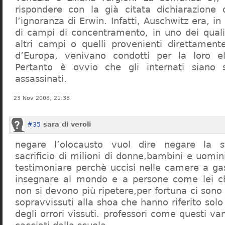
rispondere con la già citata dichiarazione 
l’ignoranza di Erwin. Infatti, Auschwitz era, in
di campi di concentramento, in uno dei quali 
altri campi o quelli provenienti direttamente
d’Europa, venivano condotti per la loro eli
Pertanto è ovvio che gli internati siano st
assassinati.
23 Nov 2008, 21:38
#35
sara di veroli
negare l’olocausto vuol dire negare la st
sacrificio di milioni di donne,bambini e uomi
testimoniare perchè uccisi nelle camere a ga
insegnare al mondo e a persone come lei ch
non si devono più ripetere,per fortuna ci sono
sopravvissuti alla shoa che hanno riferito so
degli orrori vissuti. professori come questi 