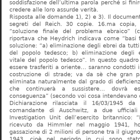
soddisfazione dell’ultima parola perché si finir
credere alle loro assurde verità.
Risposta alle domande 1), 2) e 3). Il documen
segreti del Reich. 30 copie. 16.ma copia, 
“soluzione finale del problema ebraico” (c
riportava che Heydrich indicava come “basi 
soluzione: “a) eliminazione degli ebrei da tutti 
del popolo tedesco; b) eliminazione degli e
vitale del popolo tedesco”. In questo quadro
essere trasferiti a oriente… saranno condotti in
costruzione di strade; va da sè che gran pa
eliminata naturalmente dal grado di deficienza
che continuerà a sussistere… dovrà ess
conseguenza” (secondo voi cosa intendevano d
Dichiarazione rilasciata il 16/03/1945 d
comandante di Auschwitz, a due ufficial
Investigation Unit dell’esercito britannico: 
ricevuto da Himmler nel maggio 1941, ho
gassazione di 2 milioni di persone tra il giugno
1943, cioè nel periodo in cui sono sta