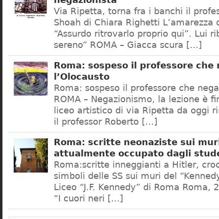
negazionista
Via Ripetta, torna fra i banchi il prof
Shoah di Chiara Righetti L’amarezza d
“Assurdo ritrovarlo proprio qui”. Lui r
sereno” ROMA – Giacca scura […]
Roma: sospeso il professore che
l’Olocausto
Roma: sospeso il professore che nega
ROMA – Negazionismo, la lezione è fini
liceo artistico di via Ripetta da oggi 
il professor Roberto […]
Roma: scritte neonaziste sui muri
attualmente occupato dagli stud
Roma:scritte inneggianti a Hitler, croc
simboli delle SS sui muri del “Kennedy
Liceo “J.F. Kennedy” di Roma Roma, 2
“I cuori neri […]