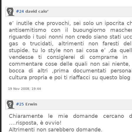
#24
david calo’
e’ inutile che provochi, sei solo un ipocrita 
antisemitismo con il buoungiorno masche
riguardo i tuoi nonni non credo siano stati uc
gas o trucidati, altrimenti non faresti d
stupide. tu lo style non sai cosa e’ ,da quel
vendesse ti consiglerei di comprarne in
commentare cose delle quali non sai niente,
bocca di altri ,prima documentati persona
cultura propria e poi ti riaffacci su questo blog
19 Nov 2008, 19:44
#25
Erwin
Chiaramente le mie domande cercano d
….risposta, è ovvio!
Altrimenti non sarebbero domande.