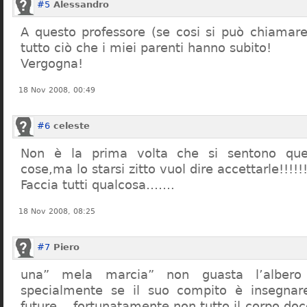
#5
Alessandro
A questo professore (se cosi si può chiamare)
tutto ciò che i miei parenti hanno subito!
Vergogna!
18 Nov 2008, 00:49
#6
celeste
Non è la prima volta che si sentono que
cose,ma lo starsi zitto vuol dire accettarle!!!!!
Faccia tutti qualcosa…….
18 Nov 2008, 08:25
#7
Piero
una” mela marcia” non guasta l’alber
specialmente se il suo compito è insegnare
future… fortunatamente non tutto il corpo doc