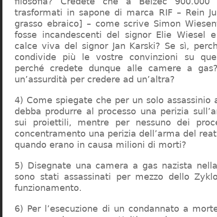
filosofia? Credete che a Belzec 900.000 
trasformati in sapone di marca RIF – Rein Ju
grasso ebraico] – come scrive Simon Wiesent
fosse incandescenti del signor Elie Wiesel 
calce viva del signor Jan Karski? Se sì, perc
condivide più le vostre convinzioni su que
perché credete dunque alle camere a gas?
un’assurdità per credere ad un’altra?
4) Come spiegate che per un solo assassinio a 
debba produrre al processo una perizia sull’
sui proiettili, mentre per nessuno dei proc
concentramento una perizia dell’arma del reat
quando erano in causa milioni di morti?
5) Disegnate una camera a gas nazista nella
sono stati assassinati per mezzo dello Zykl
funzionamento.
6) Per l’esecuzione di un condannato a mort