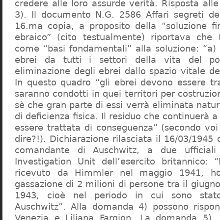
credere alle loro assurde verità. Risposta al
3). Il documento N.G. 2586 Affari segreti de
16.ma copia, a proposito della “soluzione f
ebraico” (cito testualmente) riportava che 
come “basi fondamentali” alla soluzione: “a) 
ebrei da tutti i settori della vita del p
eliminazione degli ebrei dallo spazio vitale d
In questo quadro “gli ebrei devono essere tra
saranno condotti in quei territori per costruzio
sè che gran parte di essi verrà eliminata nat
di deficienza fisica. Il residuo che continuerà 
essere trattata di conseguenza” (secondo vo
dire?!). Dichiarazione rilasciata il 16/03/1945
comandante di Auschwitz, a due ufficial
Investigation Unit dell’esercito britannico: 
ricevuto da Himmler nel maggio 1941, ho
gassazione di 2 milioni di persone tra il giugno
1943, cioè nel periodo in cui sono sta
Auschwitz”. Alla domanda 4) possono rispo
Venezia e Liliana Fargion. La domanda 5), 