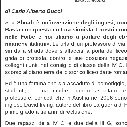
Bambini ad Auschwitz
di Carlo Alberto Bucci
«La Shoah è un´invenzione degli inglesi, non
Basta con questa cultura sionista. I nostri com
nelle Foibe e noi stiamo a parlare degli eb
neanche italiani».
Le urla di un professore di via
sin dalla strada dove s´affaccia la porta del liceo 
grida di protesta, contro le sue posizioni negazi
colleghi riuniti nel consiglio di classe della IV 
scorso al piano terra dello storico liceo darte roma
Ed è una fortuna che sia accaduto di pomeriggio, 
studenti, e una madre, hanno ascoltato le f
professore: concetti che in Austria nel 2006 sono 
inglese David Irving, autore del libro La guerra di H
primo grado a tre anni di reclusione.
Due ragazzi della IV C, e due della III G, son