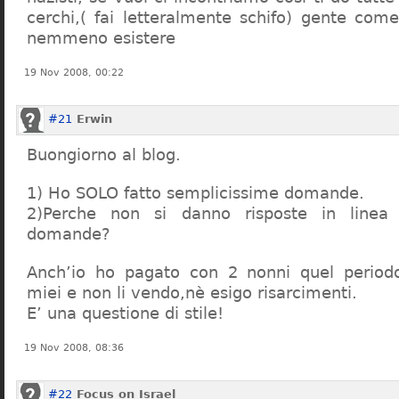
cerchi,( fai letteralmente schifo) gente co
nemmeno esistere
19 Nov 2008, 00:22
#21
Erwin
Buongiorno al blog.
1) Ho SOLO fatto semplicissime domande.
2)Perche non si danno risposte in linea 
domande?
Anch’io ho pagato con 2 nonni quel period
miei e non li vendo,nè esigo risarcimenti.
E’ una questione di stile!
19 Nov 2008, 08:36
#22
Focus on Israel