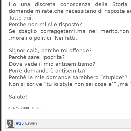
Ho una discreta conoscenza della Storia 
domande mirate,che necessitano di risposte a
Tutto qui.
Perche non mi si è risposto?
Se sbaglio correggetemi,ma nel merito,non c
,morali o politici. Nei fatti.
Signor calò, perche mi offende?
Perchè sarei ipocrita?
Dove vede il mio antisemitismo?
Porre domande è antisemita?
Perchè le mie domande sarebbero “stupide”?
Non si scrive “tu lo style non sai cosa e’” ,ma
Salute!
21 Nov 2008, 10:49
#26
Erwin