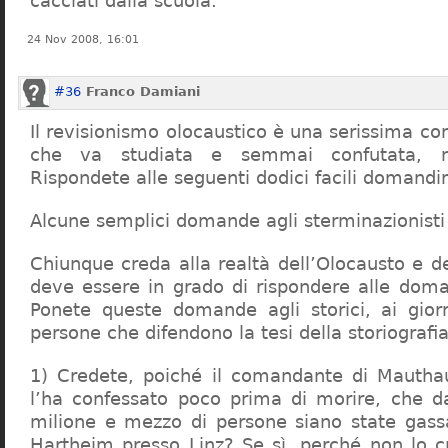
cacciati dalla scuola.
24 Nov 2008, 16:01
#36
Franco Damiani
Il revisionismo olocaustico è una serissima cor
che va studiata e semmai confutata, n
Rispondete alle seguenti dodici facili domandi
Alcune semplici domande agli sterminazionisti
Chiunque creda alla realtà dell’Olocausto e d
deve essere in grado di rispondere alle dom
Ponete queste domande agli storici, ai giorna
persone che difendono la tesi della storiografia 
1) Credete, poiché il comandante di Mauthau
l’ha confessato poco prima di morire, che d
milione e mezzo di persone siano state gassa
Hartheim presso Linz? Se sì, perché non lo 