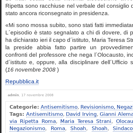
Ripetta sono racchiuse nel verbale del consiglio 
stato ancora riconsegnato in presidenza.
«Mi sono mossa subito, sono stati fatti immediatam
L´episodio è stato segnalato a chi di dovere, di 
ha dichiarato ieri il capo d´istituto, Maria Teresa S
la preside abbia fatto partire un provvedime
confronti del professore che nega l´Olocausto, ind
d´istituto e, oppure, alla disciplinare dell´Ufficio 
(
16 novembre 2008
)
Repubblica.it
admin
, 17 novembre 2008
Categorie:
Antisemitismo
,
Revisionismo, Negaz
Tags:
Antisemitismo
,
David Irving
,
Gianni Alem
via Ripetta Roma
,
Maria Teresa Strani
,
Olocau
Negazionismo
,
Roma
,
Shoah
,
Shoah
,
Sindac