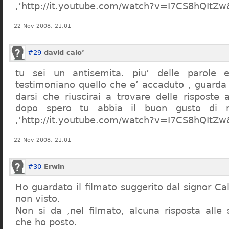
,’http://it.youtube.com/watch?v=I7CS8hQIt
22 Nov 2008, 21:01
#29
david calo’
tu sei un antisemita. piu’ delle parole e
testimoniano quello che e’ accaduto , guarda
darsi che riuscirai a trovare delle risposte
dopo spero tu abbia il buon gusto di n
,’http://it.youtube.com/watch?v=I7CS8hQIt
22 Nov 2008, 21:01
#30
Erwin
Ho guardato il filmato suggerito dal signor Ca
non visto.
Non si da ,nel filmato, alcuna risposta all
che ho posto.