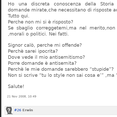
Ho una discreta conoscenza della Storia 
domande mirate,che necessitano di risposte a
Tutto qui.
Perche non mi si è risposto?
Se sbaglio correggetemi,ma nel merito,non c
,morali o politici. Nei fatti.
Signor calò, perche mi offende?
Perchè sarei ipocrita?
Dove vede il mio antisemitismo?
Porre domande è antisemita?
Perchè le mie domande sarebbero “stupide”?
Non si scrive “tu lo style non sai cosa e’” ,ma
Salute!
21 Nov 2008, 10:49
#26
Erwin