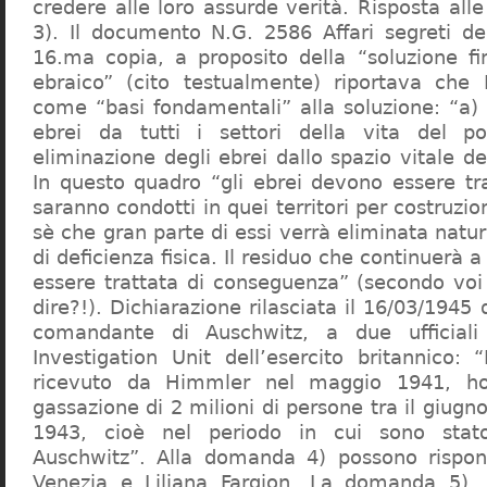
credere alle loro assurde verità. Risposta al
3). Il documento N.G. 2586 Affari segreti de
16.ma copia, a proposito della “soluzione f
ebraico” (cito testualmente) riportava che 
come “basi fondamentali” alla soluzione: “a) 
ebrei da tutti i settori della vita del p
eliminazione degli ebrei dallo spazio vitale d
In questo quadro “gli ebrei devono essere tra
saranno condotti in quei territori per costruzio
sè che gran parte di essi verrà eliminata nat
di deficienza fisica. Il residuo che continuerà 
essere trattata di conseguenza” (secondo vo
dire?!). Dichiarazione rilasciata il 16/03/1945
comandante di Auschwitz, a due ufficial
Investigation Unit dell’esercito britannico: 
ricevuto da Himmler nel maggio 1941, ho
gassazione di 2 milioni di persone tra il giugno
1943, cioè nel periodo in cui sono sta
Auschwitz”. Alla domanda 4) possono rispo
Venezia e Liliana Fargion. La domanda 5), 