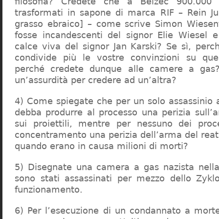
filosofia? Credete che a Belzec 900.000 
trasformati in sapone di marca RIF – Rein Ju
grasso ebraico] – come scrive Simon Wiesent
fosse incandescenti del signor Elie Wiesel 
calce viva del signor Jan Karski? Se sì, perc
condivide più le vostre convinzioni su que
perché credete dunque alle camere a gas?
un’assurdità per credere ad un’altra?
4) Come spiegate che per un solo assassinio a 
debba produrre al processo una perizia sull’
sui proiettili, mentre per nessuno dei proc
concentramento una perizia dell’arma del reat
quando erano in causa milioni di morti?
5) Disegnate una camera a gas nazista nella
sono stati assassinati per mezzo dello Zykl
funzionamento.
6) Per l’esecuzione di un condannato a mort