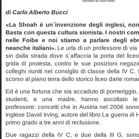
Bambini ad Auschwitz
di Carlo Alberto Bucci
«La Shoah è un´invenzione degli inglesi, non
Basta con questa cultura sionista. I nostri com
nelle Foibe e noi stiamo a parlare degli eb
neanche italiani».
Le urla di un professore di via
sin dalla strada dove s´affaccia la porta del liceo 
grida di protesta, contro le sue posizioni negazi
colleghi riuniti nel consiglio di classe della IV 
scorso al piano terra dello storico liceo darte roma
Ed è una fortuna che sia accaduto di pomeriggio, 
studenti, e una madre, hanno ascoltato le f
professore: concetti che in Austria nel 2006 sono 
inglese David Irving, autore del libro La guerra di H
primo grado a tre anni di reclusione.
Due ragazzi della IV C, e due della III G, son