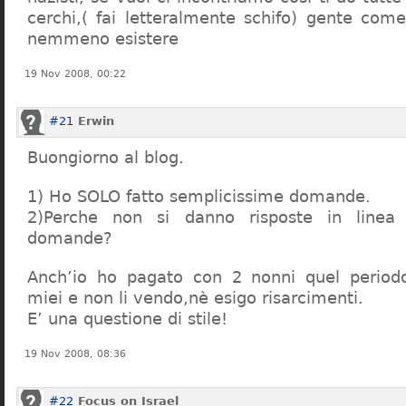
cerchi,( fai letteralmente schifo) gente co
nemmeno esistere
19 Nov 2008, 00:22
#21
Erwin
Buongiorno al blog.
1) Ho SOLO fatto semplicissime domande.
2)Perche non si danno risposte in linea 
domande?
Anch’io ho pagato con 2 nonni quel period
miei e non li vendo,nè esigo risarcimenti.
E’ una questione di stile!
19 Nov 2008, 08:36
#22
Focus on Israel