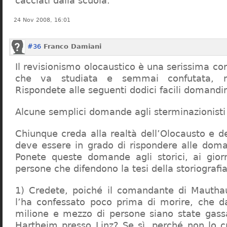
cacciati dalla scuola.
24 Nov 2008, 16:01
#36
Franco Damiani
Il revisionismo olocaustico è una serissima cor
che va studiata e semmai confutata, n
Rispondete alle seguenti dodici facili domandi
Alcune semplici domande agli sterminazionisti
Chiunque creda alla realtà dell’Olocausto e d
deve essere in grado di rispondere alle dom
Ponete queste domande agli storici, ai giorna
persone che difendono la tesi della storiografia 
1) Credete, poiché il comandante di Mauthau
l’ha confessato poco prima di morire, che d
milione e mezzo di persone siano state gassa
Hartheim presso Linz? Se sì, perché non lo 