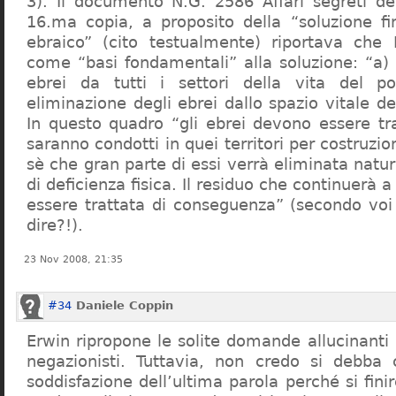
3). Il documento N.G. 2586 Affari segreti de
16.ma copia, a proposito della “soluzione f
ebraico” (cito testualmente) riportava che 
come “basi fondamentali” alla soluzione: “a) 
ebrei da tutti i settori della vita del p
eliminazione degli ebrei dallo spazio vitale d
In questo quadro “gli ebrei devono essere tra
saranno condotti in quei territori per costruzio
sè che gran parte di essi verrà eliminata nat
di deficienza fisica. Il residuo che continuerà 
essere trattata di conseguenza” (secondo vo
dire?!).
23 Nov 2008, 21:35
#34
Daniele Coppin
Erwin ripropone le solite domande allucinanti
negazionisti. Tuttavia, non credo si debba 
soddisfazione dell’ultima parola perché si finir