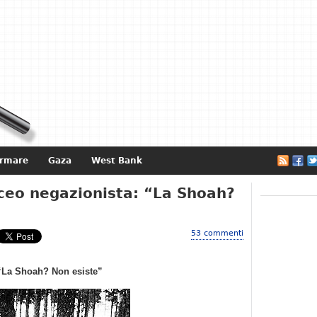
ormare
Gaza
West Bank
e
iceo negazionista: “La Shoah?
53 commenti
 “La Shoah? Non esiste”