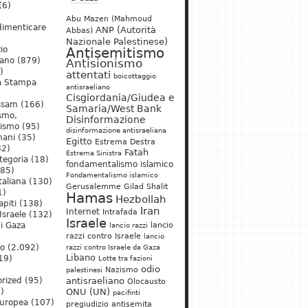
(6)
Abu Mazen (Mahmoud
dimenticare
ANP (Autorità
Abbas)
Nazionale Palestinese)
io
Antisemitismo
iano
(879)
Antisionismo
)
attentati
boicottaggio
a Stampa
antisraeliano
Cisgiordania/Giudea e
ssam
(166)
Samaria/West Bank
ismo,
Disinformazione
nismo
(95)
disinformazione antisraeliana
mani
(35)
Egitto
Estrema Destra
2)
Fatah
Estrema Sinistra
tegoria
(18)
fondamentalismo islamico
85)
Fondamentalismo islamico
taliana
(130)
Gerusalemme
Gilad Shalit
1)
Hamas
Hezbollah
apiti
(138)
Iran
Internet
Intrafada
Israele
(132)
Israele
lancio
di Gaza
lancio razzi
razzi contro Israele
lancio
mo
(2.092)
razzi contro Israele da Gaza
Libano
19)
Lotte tra fazioni
odio
)
Nazismo
palestinesi
rized
(95)
antisraeliano
Olocausto
)
ONU (UN)
pacifinti
uropea
(107)
pregiudizio antisemita