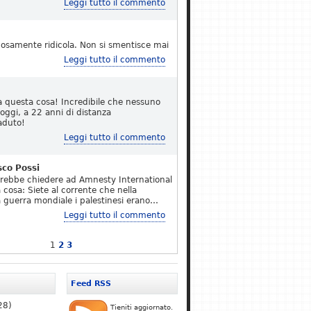
Leggi tutto il commento
osamente ridicola. Non si smentisce mai
Leggi tutto il commento
a questa cosa! Incredibile che nessuno
 oggi, a 22 anni di distanza
aduto!
Leggi tutto il commento
sco Possi
erebbe chiedere ad Amnesty International
 cosa: Siete al corrente che nella
 guerra mondiale i palestinesi erano…
Leggi tutto il commento
1
2
3
Feed RSS
28)
Tieniti aggiornato.