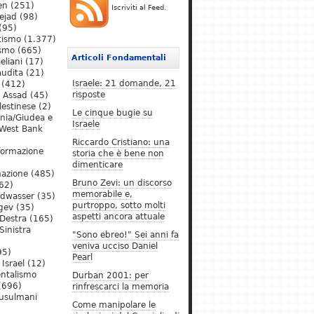
en
(251)
Iscriviti al Feed.
ejad
(98)
(95)
tismo
(1.377)
ismo
(665)
Articoli Fondamentali
eliani
(17)
audita
(21)
Israele: 21 domande, 21
(412)
risposte
l Assad
(45)
lestinese
(2)
Le cinque bugie su
ania/Giudea e
Israele
West Bank
Riccardo Cristiano: una
formazione
storia che è bene non
dimenticare
mazione
(485)
Bruno Zevi: un discorso
62)
memorabile e,
ldwasser
(35)
purtroppo, sotto molti
gev
(35)
aspetti ancora attuale
Destra
(165)
Sinistra
"Sono ebreo!" Sei anni fa
veniva ucciso Daniel
95)
Pearl
Israel
(12)
ntalismo
Durban 2001: per
(696)
rinfrescarci la memoria
Musulmani
Come manipolare le