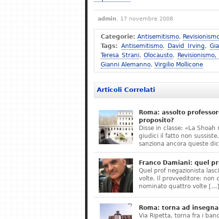
admin
, 17 novembre 2008
Categorie:
Antisemitismo
,
Revisionism
Tags:
Antisemitismo
,
David Irving
,
Gi
Teresa Strani
,
Olocausto
,
Revisionismo,
Gianni Alemanno
,
Virgilio Mollicone
Articoli Correlati
Roma: assolto professor
proposito?
Disse in classe: «La Shoah 
giudici il fatto non sussis
sanziona ancora queste dic
Franco Damiani: quel pr
Quel prof negazionista lasci
volte. Il provveditore: non 
nominato quattro volte […
Roma: torna ad insegnar
Via Ripetta, torna fra i ban