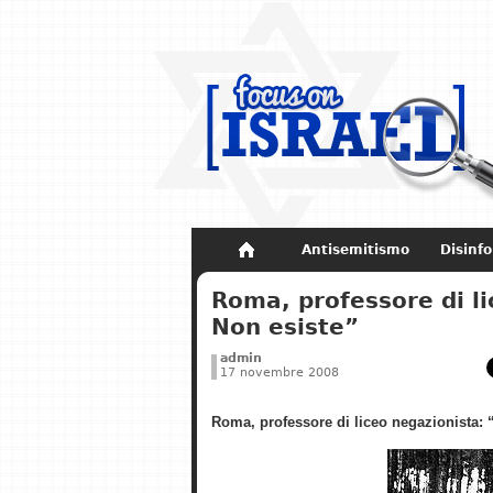
Antisemitismo
Disinf
Non dimenticare
Storia di Israel
Roma, professore di l
Non esiste”
admin
17 novembre 2008
Roma, professore di liceo negazionista: