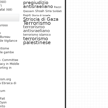
pregiudizio
(60)
antisraeliano
7)
Razzi
afat
(68)
Shoah
Siria
Qassam
Soldati
Rapiti
Storia di Israele
Striscia di Gaza
Terrorismo
urioso
terrorismo
antisraeliano
o
terrorismo islamico
 Bureau
terrorismo
de Vigilance
palestinese
mitisme
lle gambe
– Committee
acy in Middle
rting in
tism.org
 Ebraica di
kum
Fait
Ziyon
ento