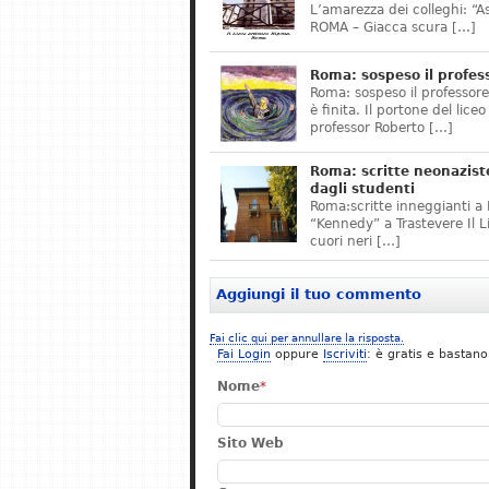
L’amarezza dei colleghi: “A
ROMA – Giacca scura […]
Roma: sospeso il profes
Roma: sospeso il professor
è finita. Il portone del lice
professor Roberto […]
Roma: scritte neonazist
dagli studenti
Roma:scritte inneggianti a H
“Kennedy” a Trastevere Il 
cuori neri […]
Aggiungi il tuo commento
Fai clic qui per annullare la risposta.
Fai Login
oppure
Iscriviti
: è gratis e bastano
Nome
*
Sito Web