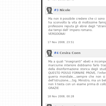
#3
Nicole
Ma non è possibile credere che ci sono 
ha sconvolto la vita di moltissime fam
professore reputa gli ebrei degli “stran
dai tempi dell’ Impero romano.
VERGOGNA!
17 Nov 2008, 23:51
#4
Cesira Coen
Ma a quali “insegnanti” ebeti e incompe
marciume interiore dobbiamo farlo tras
della disinformazione storica degli stu
QUESTO POSSO FORNIRE PROVE, l’informa
guerra mondiale….sempre che non si fe
dell’Istruzione….Sig. Ministro, ma un bel
non li testa con un esame prima di col
GRAZIE
18 Nov 2008, 00:28