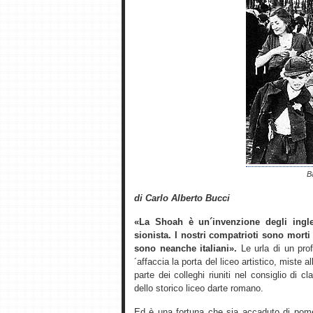
B
di Carlo Alberto Bucci
«La Shoah è un´invenzione degli ingle
sionista. I nostri compatrioti sono morti
sono neanche italiani».
Le urla di un prof
´affaccia la porta del liceo artistico, miste 
parte dei colleghi riuniti nel consiglio di
dello storico liceo darte romano.
Ed è una fortuna che sia accaduto di pome