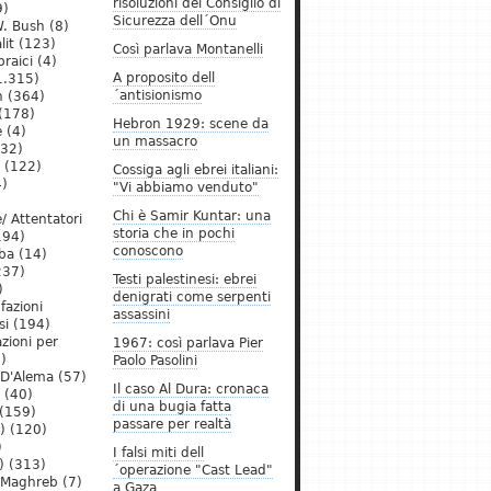
risoluzioni del Consiglio di
9)
Sicurezza dell´Onu
. Bush
(8)
lit
(123)
Così parlava Montanelli
raici
(4)
A proposito dell
1.315)
´antisionismo
h
(364)
(178)
Hebron 1929: scene da
e
(4)
un massacro
32)
(122)
Cossiga agli ebrei italiani:
)
"Vi abbiamo venduto"
Chi è Samir Kuntar: una
/ Attentatori
storia che in pochi
194)
conoscono
ba
(14)
237)
Testi palestinesi: ebrei
)
denigrati come serpenti
 fazioni
assassini
si
(194)
zioni per
1967: così parlava Pier
)
Paolo Pasolini
 D'Alema
(57)
Il caso Al Dura: cronaca
(40)
di una bugia fatta
(159)
passare per realtà
)
(120)
)
I falsi miti dell
)
(313)
´operazione "Cast Lead"
l Maghreb
(7)
a Gaza