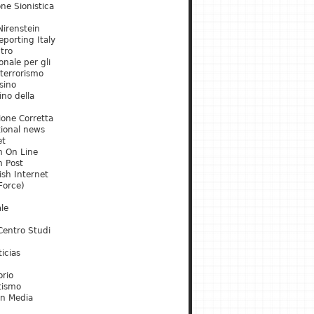
ne Sionistica
irenstein
porting Italy
tro
onale per gli
 terrorismo
sino
ino della
ione Corretta
tional news
et
m On Line
m Post
ish Internet
Force)
le
Centro Studi
icias
orio
tismo
an Media