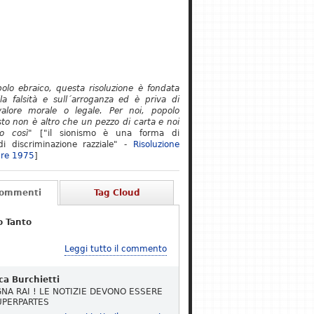
polo ebraico, questa risoluzione è fondata
lla falsità e sull´arroganza ed è priva di
alore morale o legale. Per noi, popolo
to non è altro che un pezzo di carta e noi
o così"
["il sionismo è una forma di
i discriminazione razziale" -
Risoluzione
re 1975
]
Commenti
Tag Cloud
o Tanto
Leggi tutto il commento
ca Burchietti
NA RAI ! LE NOTIZIE DEVONO ESSERE
UPERPARTES