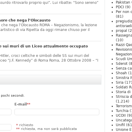
Pakistan
ssurdo ritrovarlo proprio qui”. Lui ribatte: “Sono sereno”
PDCI
(9)
Per non 
(81)
sore che nega l’Olocausto
pregiudiz
e che nega l’Olocausto ROMA – Negazionismo, la lezione
antisrael
o artistico di via Ripetta da oggi rimane chiuso per il
propal
(2
Rassegn
(10)
Razzi Qa
e sui muri di un Liceo attualmente occupato
Revision
Negazio
itler, croci celtiche e simboli delle SS sui muri del
Scudi U
Liceo “J.F. Kennedy” di Roma Roma, 28 Ottobre 2008 – “I
Sderot
(8
Senza ca
Shoah
(1
Sinistra I
Siria
(17
Soldati R
Storia di 
 pochi secondi.
Striscia 
(1.214)
E-mail
**
Terroris
Turchia
(
UCOII
(9
Uncatego
Unifil
(61
*
richiesto
**
richiesta, ma non sarà pubblicata
Unione E