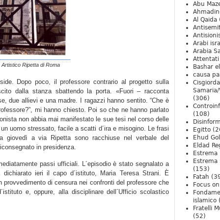
Abu Maz
Ahmadin
Al Qaida
Antisemi
Antision
Arabi isra
Arabia S
Attentati
o Artistico Ripetta di Roma
Bashar e
causa pa
side. Dopo poco, il professore contrario al progetto sulla
Cisgiord
Samaria/
ito dalla stanza sbattendo la porta. «Fuori – racconta
(306)
se, due allievi e una madre. I ragazzi hanno sentito. “Che è
Controin
rofessore?”, mi hanno chiesto. Poi so che ne hanno parlato
(108)
onista non abbia mai manifestato le sue tesi nel corso delle
Disinfor
un uomo stressato, facile a scatti d´ira e misogino. Le frasi
Egitto
(2
ta giovedì a via Ripetta sono racchiuse nel verbale del
Ehud Go
Eldad Re
riconsegnato in presidenza.
Estrema 
Estrema 
ediatamente passi ufficiali. L´episodio è stato segnalato a
(153)
dichiarato ieri il capo d´istituto, Maria Teresa Strani. È
Fatah
(3
 un provvedimento di censura nei confronti del professore che
Focus on 
istituto e, oppure, alla disciplinare dell´Ufficio scolastico
Fondame
islamico
Fratelli 
(52)