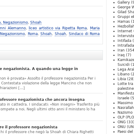
Gallery
(
George W
Gilad Sha
Gruppi eb
Hamas
(
o, Negazionismo
,
Shoah
Hezbolla
anni Alemanno
,
liceo artistico via Ripetta Roma
,
Maria
Internet
 Negazionismo
,
Roma
,
Shoah
,
Shoah
,
Sindaco di Roma
Intervist
Intifada
(
Intrafada
Iran
(354
Iraq
(7)
Kamikaze
Suicidi
(
e negazionista. A quando una legge in
Lega Ara
Libano
(
non è provata» Assolto il professore negazionista Per i
Libia
(28
te. Contestata violazione della legge Mancino che non
Lotte tra
hiarazioni […]
palestine
Manifesta
Israele
(5
ofessore negazionista che ancora insegna
Massimo
ato in cattedra. I sindacati: «Non insegni» Trasferito più
Nasrallah
compete a noi. Negli ultimi otto anni il ministero lo ha
Nazismo
]
OLP (PLO
ONG
(33
ONU (UN
e il professore negazionista
Paesi de
chi il professore che negò la Shoah di Chiara Righetti