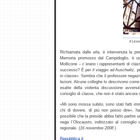
Il Lice
Richiamata dalle urla, è intervenuta la pre
Memoria promosso dal Campidoglio, è usc
Mollicone – c´erano i rappresentanti di clas
successo? È per il viaggio ad Auschwitz, p
in classe». Sembra che il professore negazi
lezioni. Alcune colleghe lo descrivono come 
esatte della violenta discussione avvenu
consiglio di classe, che non è stato ancora 
«Mi sono mossa subito, sono stati fatti imm
chi di dovere, di più non posso dire», ha 
possibile che la preside abbia fatto partire
nega l´Olocausto, indirizzato al consiglio d´
regionale. (
16 novembre 2008
)
Repubblica.it