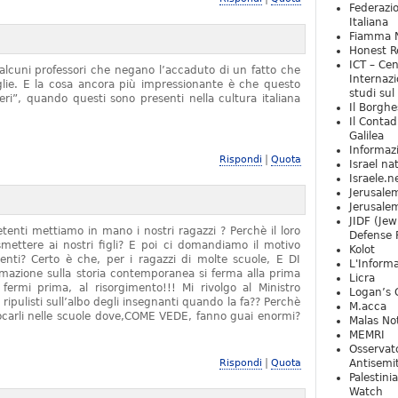
Federazio
Italiana
Fiamma N
Honest Re
ICT – Cen
alcuni professori che negano l’accaduto di un fatto che
Internazi
iglie. E la cosa ancora più impressionante è che questo
studi sul
ieri”, quando questi sono presenti nella cultura italiana
Il Borghe
Il Contad
Galilea
Informaz
|
Rispondi
Quota
Israel na
Israele.n
Jerusale
Jerusale
JIDF (Jew
tenti mettiamo in mano i nostri ragazzi ? Perchè il loro
Defense 
mettere ai nostri figli? E poi ci domandiamo il motivo
Kolot
denti? Certo è che, per i ragazzi di molte scuole, E DI
L'Informa
zione sulla storia contemporanea si ferma alla prima
Licra
rmi prima, al risorgimento!!! Mi rivolgo al Ministro
Logan’s 
 ripulisti sull’albo degli insegnanti quando la fa?? Perchè
M.acca
locarli nelle scuole dove,COME VEDE, fanno guai enormi?
Malas Not
MEMRI
Osservat
|
Rispondi
Quota
Antisemi
Palestini
Watch