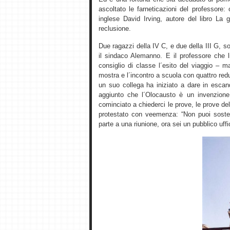
ascoltato le farneticazioni del professore:
inglese David Irving, autore del libro La 
reclusione.
Due ragazzi della IV C, e due della III G,
il sindaco Alemanno. E il professore che li
consiglio di classe l´esito del viaggio – 
mostra e l´incontro a scuola con quattro re
un suo collega ha iniziato a dare in esca
aggiunto che l´Olocausto è un invenzione
cominciato a chiederci le prove, le prove del
protestato con veemenza: “Non puoi soste
parte a una riunione, ora sei un pubblico uffic