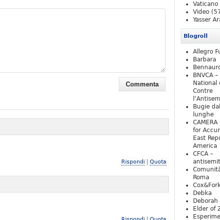
Vaticano
Video
(5
Yasser Ar
Blogroll
Allegro F
Barbara
Bennaur
BNVCA –
National 
Contre
l’Antise
Bugie da
lunghe
CAMERA 
for Accur
East Repo
America
CFCA –
|
antisemi
Rispondi
Quota
Comunità
Roma
Cox&For
Debka
Deborah 
Elder of 
Esperim
|
Rispondi
Quota