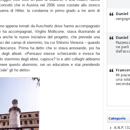
 concetti che in Austria nel 2006 sono costate allo storico
guerra di Hitler, la condanna in primo grado a tre anni di
Daniel
vergogn
 sono appena tornati da Auschwitz dove hanno accompagnato
 ha accompagnati, Virgilio Mollicone, stava illustrando al
ma anche le nuove iniziative del progetto, che prevede una
Daniel
duci dei campi di sterminio, tra cui Shlomo Venezia – quando
Pazzesc
ne parli
ndescenze. Prima ha detto che si stava annoiando, poi ha
dall'acc
 degli alleati. «Pensavo stesse scherzando e invece ha
lo sterminio degli ebrei, capisce? Io e altri colleghi abbiamo
nere questo abominio, sei un educatore e stai prendendo
iale” gli ho detto».
France
Mi piac
una sola
seconda
Categorie
A.N.P.
(3