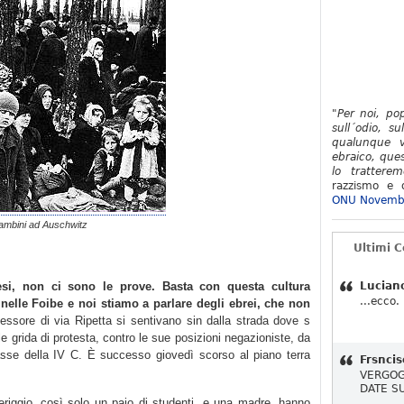
"Per noi, po
sull´odio, su
qualunque v
ebraico, ques
lo tratterem
razzismo e d
ONU Novemb
ambini ad Auschwitz
Ultimi 
si, non ci sono le prove. Basta con questa cultura
Lucian
...ecco.
 nelle Foibe e noi stiamo a parlare degli ebrei, che non
essore di via Ripetta si sentivano sin dalla strada dove s
alle grida di protesta, contro le sue posizioni negazioniste, da
 classe della IV C. È successo giovedì scorso al piano terra
Frsncis
VERGOG
DATE S
riggio, così solo un paio di studenti, e una madre, hanno