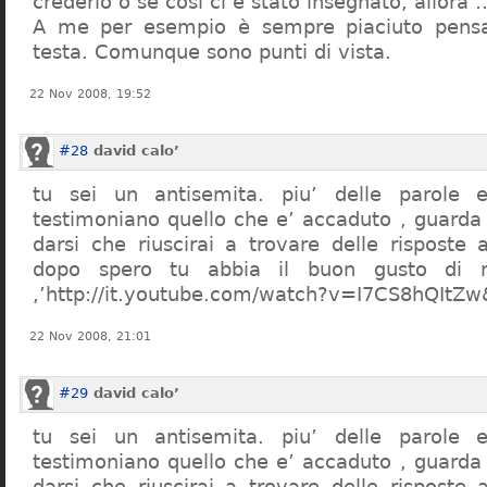
crederlo o se così ci è stato insegnato, allor
A me per esempio è sempre piaciuto pensa
testa. Comunque sono punti di vista.
22 Nov 2008, 19:52
#28
david calo’
tu sei un antisemita. piu’ delle parole e
testimoniano quello che e’ accaduto , guarda
darsi che riuscirai a trovare delle risposte
dopo spero tu abbia il buon gusto di n
,’http://it.youtube.com/watch?v=I7CS8hQIt
22 Nov 2008, 21:01
#29
david calo’
tu sei un antisemita. piu’ delle parole e
testimoniano quello che e’ accaduto , guarda
darsi che riuscirai a trovare delle risposte