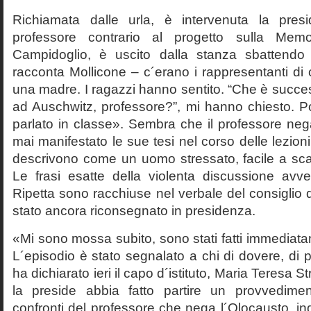
Richiamata dalle urla, è intervenuta la pres
professore contrario al progetto sulla Mem
Campidoglio, è uscito dalla stanza sbattendo 
racconta Mollicone – c´erano i rappresentanti di c
una madre. I ragazzi hanno sentito. “Che è succes
ad Auschwitz, professore?”, mi hanno chiesto. 
parlato in classe». Sembra che il professore neg
mai manifestato le sue tesi nel corso delle lezion
descrivono come un uomo stressato, facile a scat
Le frasi esatte della violenta discussione avv
Ripetta sono racchiuse nel verbale del consiglio 
stato ancora riconsegnato in presidenza.
«Mi sono mossa subito, sono stati fatti immediatam
L´episodio è stato segnalato a chi di dovere, di 
ha dichiarato ieri il capo d´istituto, Maria Teresa S
la preside abbia fatto partire un provvedime
confronti del professore che nega l´Olocausto, ind