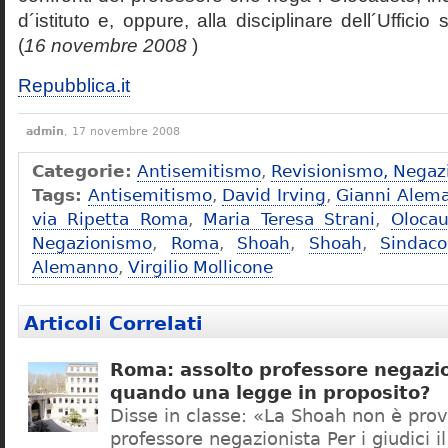
d´istituto e, oppure, alla disciplinare dell´Ufficio 
(
16 novembre 2008
)
Repubblica.it
admin
, 17 novembre 2008
Categorie:
Antisemitismo
,
Revisionismo, Negaz
Tags:
Antisemitismo
,
David Irving
,
Gianni Alem
via Ripetta Roma
,
Maria Teresa Strani
,
Olocau
Negazionismo
,
Roma
,
Shoah
,
Shoah
,
Sindac
Alemanno
,
Virgilio Mollicone
Articoli Correlati
Roma: assolto professore negazio
quando una legge in proposito?
Disse in classe: «La Shoah non è prov
professore negazionista Per i giudici i