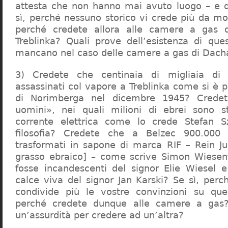
attesta che non hanno mai avuto luogo – e 
sì, perché nessuno storico vi crede più da m
perché credete allora alle camere a gas 
Treblinka? Quali prove dell’esistenza di qu
mancano nel caso delle camere a gas di Dac
3) Credete che centinaia di migliaia di 
assassinati col vapore a Treblinka come si è 
di Norimberga nel dicembre 1945? Credet
uomini», nei quali milioni di ebrei sono st
corrente elettrica come lo crede Stefan S
filosofia? Credete che a Belzec 900.000 
trasformati in sapone di marca RIF – Rein Ju
grasso ebraico] – come scrive Simon Wiesent
fosse incandescenti del signor Elie Wiesel 
calce viva del signor Jan Karski? Se sì, perc
condivide più le vostre convinzioni su que
perché credete dunque alle camere a gas?
un’assurdità per credere ad un’altra?