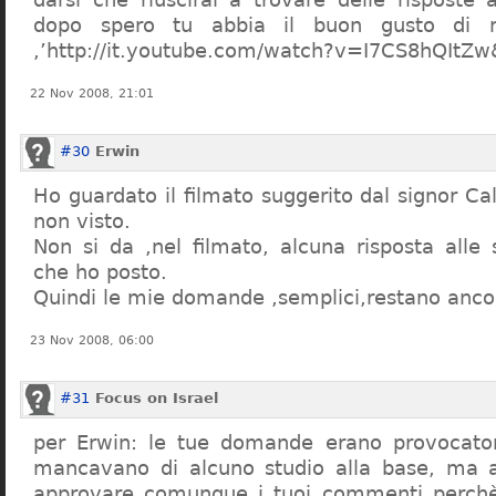
dopo spero tu abbia il buon gusto di n
,’http://it.youtube.com/watch?v=I7CS8hQIt
22 Nov 2008, 21:01
#30
Erwin
Ho guardato il filmato suggerito dal signor Ca
non visto.
Non si da ,nel filmato, alcuna risposta all
che ho posto.
Quindi le mie domande ,semplici,restano ancor
23 Nov 2008, 06:00
#31
Focus on Israel
per Erwin: le tue domande erano provocato
mancavano di alcuno studio alla base, ma 
approvare comunque i tuoi commenti perchè