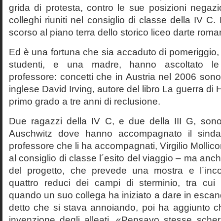
grida di protesta, contro le sue posizioni negazi
colleghi riuniti nel consiglio di classe della IV 
scorso al piano terra dello storico liceo darte roma
Ed è una fortuna che sia accaduto di pomeriggio, 
studenti, e una madre, hanno ascoltato le f
professore: concetti che in Austria nel 2006 sono 
inglese David Irving, autore del libro La guerra di H
primo grado a tre anni di reclusione.
Due ragazzi della IV C, e due della III G, son
Auschwitz dove hanno accompagnato il sinda
professore che li ha accompagnati, Virgilio Mollico
al consiglio di classe l´esito del viaggio – ma anch
del progetto, che prevede una mostra e l´inc
quattro reduci dei campi di sterminio, tra cu
quando un suo collega ha iniziato a dare in esca
detto che si stava annoiando, poi ha aggiunto c
invenzione degli alleati. «Pensavo stesse sch