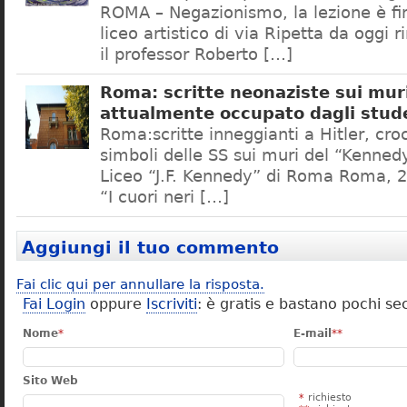
ROMA – Negazionismo, la lezione è fini
liceo artistico di via Ripetta da oggi 
il professor Roberto […]
Roma: scritte neonaziste sui muri
attualmente occupato dagli stud
Roma:scritte inneggianti a Hitler, croc
simboli delle SS sui muri del “Kennedy
Liceo “J.F. Kennedy” di Roma Roma, 2
“I cuori neri […]
Aggiungi il tuo commento
Fai clic qui per annullare la risposta.
Fai Login
oppure
Iscriviti
: è gratis e bastano pochi se
Nome
*
E-mail
**
Sito Web
*
richiesto