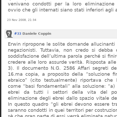
venivano condotti per la loro eliminazione 
ovvio che gli internati siano stati inferiori agli 
23 Nov 2008, 21:34
#33
Daniele Coppin
Erwin ripropone le solite domande allucinanti
negazionisti. Tuttavia, non credo si debba 
soddisfazione dell’ultima parola perché si finir
credere alle loro assurde verità. Risposta al
3). Il documento N.G. 2586 Affari segreti de
16.ma copia, a proposito della “soluzione f
ebraico” (cito testualmente) riportava che 
come “basi fondamentali” alla soluzione: “a) 
ebrei da tutti i settori della vita del p
eliminazione degli ebrei dallo spazio vitale d
In questo quadro “gli ebrei devono essere tra
saranno condotti in quei territori per costruzio
sè che gran parte di essi verrà eliminata nat