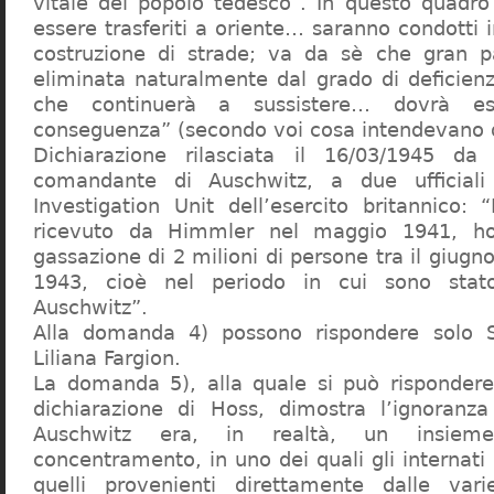
vitale del popolo tedesco”. In questo quadro
essere trasferiti a oriente… saranno condotti in
costruzione di strade; va da sè che gran pa
eliminata naturalmente dal grado di deficienza
che continuerà a sussistere… dovrà ess
conseguenza” (secondo voi cosa intendevano d
Dichiarazione rilasciata il 16/03/1945 d
comandante di Auschwitz, a due ufficial
Investigation Unit dell’esercito britannico: 
ricevuto da Himmler nel maggio 1941, ho
gassazione di 2 milioni di persone tra il giugno
1943, cioè nel periodo in cui sono sta
Auschwitz”.
Alla domanda 4) possono rispondere solo 
Liliana Fargion.
La domanda 5), alla quale si può rispondere
dichiarazione di Hoss, dimostra l’ignoranza 
Auschwitz era, in realtà, un insie
concentramento, in uno dei quali gli internati 
quelli provenienti direttamente dalle vari