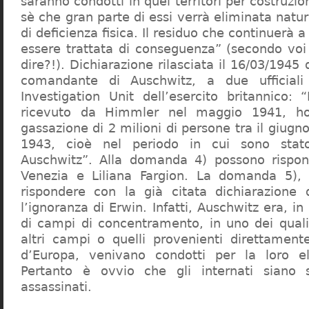
saranno condotti in quei territori per costruzio
sè che gran parte di essi verrà eliminata nat
di deficienza fisica. Il residuo che continuerà 
essere trattata di conseguenza” (secondo vo
dire?!). Dichiarazione rilasciata il 16/03/1945
comandante di Auschwitz, a due ufficial
Investigation Unit dell’esercito britannico: 
ricevuto da Himmler nel maggio 1941, ho
gassazione di 2 milioni di persone tra il giugno
1943, cioè nel periodo in cui sono sta
Auschwitz”. Alla domanda 4) possono rispo
Venezia e Liliana Fargion. La domanda 5), 
rispondere con la già citata dichiarazione 
l’ignoranza di Erwin. Infatti, Auschwitz era, in
di campi di concentramento, in uno dei quali 
altri campi o quelli provenienti direttamente
d’Europa, venivano condotti per la loro eli
Pertanto è ovvio che gli internati siano st
assassinati.