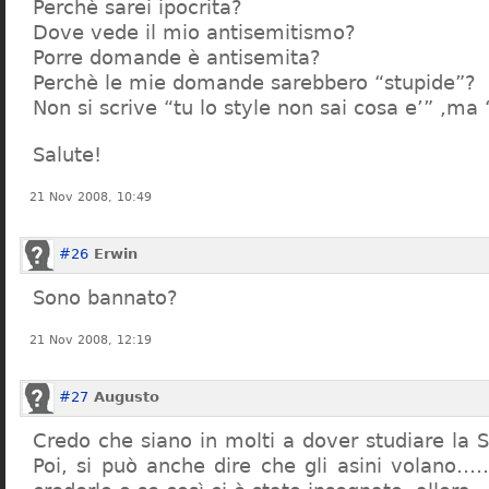
Perchè sarei ipocrita?
Dove vede il mio antisemitismo?
Porre domande è antisemita?
Perchè le mie domande sarebbero “stupide”?
Non si scrive “tu lo style non sai cosa e’” ,ma
Salute!
21 Nov 2008, 10:49
#26
Erwin
Sono bannato?
21 Nov 2008, 12:19
#27
Augusto
Credo che siano in molti a dover studiare la St
Poi, si può anche dire che gli asini volano…