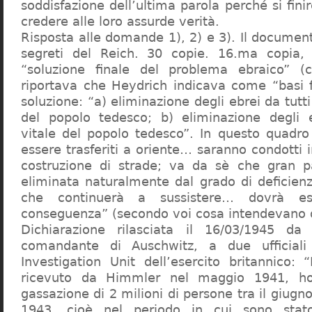
soddisfazione dell’ultima parola perché si finir
credere alle loro assurde verità.
Risposta alle domande 1), 2) e 3). Il documen
segreti del Reich. 30 copie. 16.ma copia, 
“soluzione finale del problema ebraico” (c
riportava che Heydrich indicava come “basi 
soluzione: “a) eliminazione degli ebrei da tutti 
del popolo tedesco; b) eliminazione degli e
vitale del popolo tedesco”. In questo quadro
essere trasferiti a oriente… saranno condotti in
costruzione di strade; va da sè che gran pa
eliminata naturalmente dal grado di deficienza
che continuerà a sussistere… dovrà ess
conseguenza” (secondo voi cosa intendevano d
Dichiarazione rilasciata il 16/03/1945 d
comandante di Auschwitz, a due ufficial
Investigation Unit dell’esercito britannico: 
ricevuto da Himmler nel maggio 1941, ho
gassazione di 2 milioni di persone tra il giugno
1943, cioè nel periodo in cui sono sta