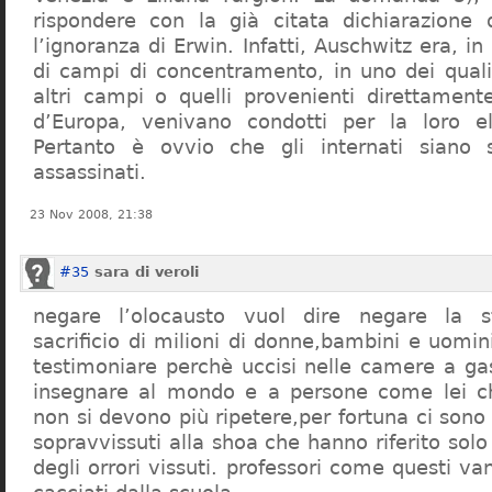
rispondere con la già citata dichiarazione 
l’ignoranza di Erwin. Infatti, Auschwitz era, in
di campi di concentramento, in uno dei quali 
altri campi o quelli provenienti direttamente
d’Europa, venivano condotti per la loro eli
Pertanto è ovvio che gli internati siano st
assassinati.
23 Nov 2008, 21:38
#35
sara di veroli
negare l’olocausto vuol dire negare la st
sacrificio di milioni di donne,bambini e uomi
testimoniare perchè uccisi nelle camere a ga
insegnare al mondo e a persone come lei ch
non si devono più ripetere,per fortuna ci sono
sopravvissuti alla shoa che hanno riferito so
degli orrori vissuti. professori come questi 