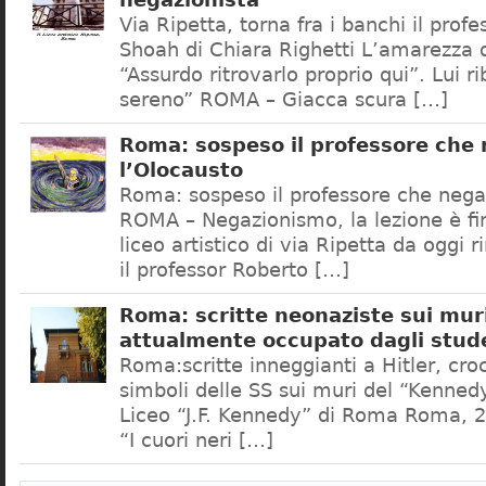
negazionista
Via Ripetta, torna fra i banchi il prof
Shoah di Chiara Righetti L’amarezza d
“Assurdo ritrovarlo proprio qui”. Lui r
sereno” ROMA – Giacca scura […]
Roma: sospeso il professore che
l’Olocausto
Roma: sospeso il professore che nega
ROMA – Negazionismo, la lezione è fini
liceo artistico di via Ripetta da oggi 
il professor Roberto […]
Roma: scritte neonaziste sui muri
attualmente occupato dagli stud
Roma:scritte inneggianti a Hitler, croc
simboli delle SS sui muri del “Kennedy
Liceo “J.F. Kennedy” di Roma Roma, 2
“I cuori neri […]