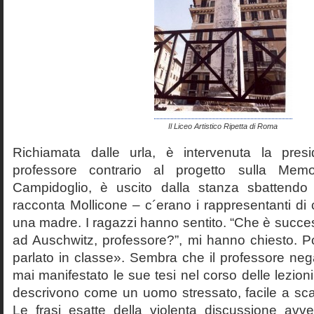
Il Liceo Artistico Ripetta di Roma
Richiamata dalle urla, è intervenuta la pres
professore contrario al progetto sulla Mem
Campidoglio, è uscito dalla stanza sbattendo 
racconta Mollicone – c´erano i rappresentanti di c
una madre. I ragazzi hanno sentito. “Che è succes
ad Auschwitz, professore?”, mi hanno chiesto. 
parlato in classe». Sembra che il professore neg
mai manifestato le sue tesi nel corso delle lezion
descrivono come un uomo stressato, facile a scat
Le frasi esatte della violenta discussione avv