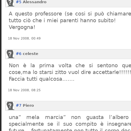
#5
Alessandro
A questo professore (se cosi si può chiamare)
tutto ciò che i miei parenti hanno subito!
Vergogna!
18 Nov 2008, 00:49
#6
celeste
Non è la prima volta che si sentono que
cose,ma lo starsi zitto vuol dire accettarle!!!!!
Faccia tutti qualcosa…….
18 Nov 2008, 08:25
#7
Piero
una” mela marcia” non guasta l’alber
specialmente se il suo compito è insegnare
future… fortunatamente non tutto il corpo doc