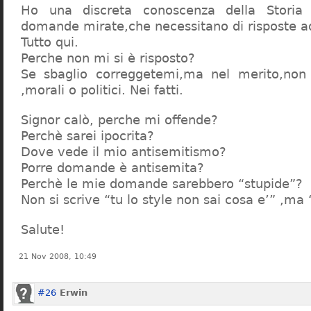
Ho una discreta conoscenza della Storia 
domande mirate,che necessitano di risposte a
Tutto qui.
Perche non mi si è risposto?
Se sbaglio correggetemi,ma nel merito,non c
,morali o politici. Nei fatti.
Signor calò, perche mi offende?
Perchè sarei ipocrita?
Dove vede il mio antisemitismo?
Porre domande è antisemita?
Perchè le mie domande sarebbero “stupide”?
Non si scrive “tu lo style non sai cosa e’” ,ma
Salute!
21 Nov 2008, 10:49
#26
Erwin