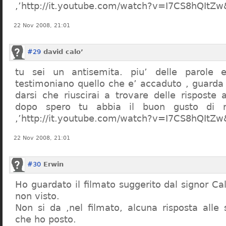
,’http://it.youtube.com/watch?v=I7CS8hQIt
22 Nov 2008, 21:01
#29
david calo’
tu sei un antisemita. piu’ delle parole e
testimoniano quello che e’ accaduto , guarda
darsi che riuscirai a trovare delle risposte
dopo spero tu abbia il buon gusto di n
,’http://it.youtube.com/watch?v=I7CS8hQIt
22 Nov 2008, 21:01
#30
Erwin
Ho guardato il filmato suggerito dal signor Ca
non visto.
Non si da ,nel filmato, alcuna risposta all
che ho posto.