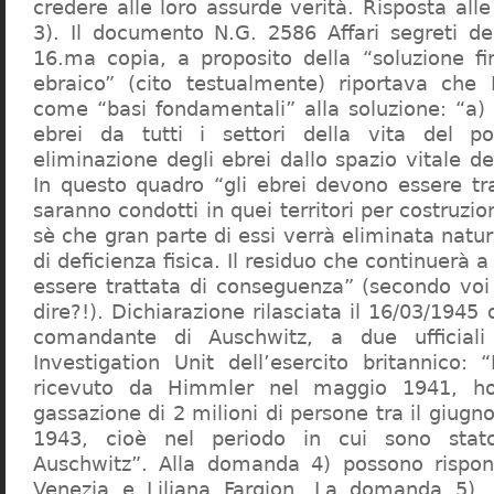
credere alle loro assurde verità. Risposta al
3). Il documento N.G. 2586 Affari segreti de
16.ma copia, a proposito della “soluzione f
ebraico” (cito testualmente) riportava che 
come “basi fondamentali” alla soluzione: “a) 
ebrei da tutti i settori della vita del p
eliminazione degli ebrei dallo spazio vitale d
In questo quadro “gli ebrei devono essere tra
saranno condotti in quei territori per costruzio
sè che gran parte di essi verrà eliminata nat
di deficienza fisica. Il residuo che continuerà 
essere trattata di conseguenza” (secondo vo
dire?!). Dichiarazione rilasciata il 16/03/1945
comandante di Auschwitz, a due ufficial
Investigation Unit dell’esercito britannico: 
ricevuto da Himmler nel maggio 1941, ho
gassazione di 2 milioni di persone tra il giugno
1943, cioè nel periodo in cui sono sta
Auschwitz”. Alla domanda 4) possono rispo
Venezia e Liliana Fargion. La domanda 5), 