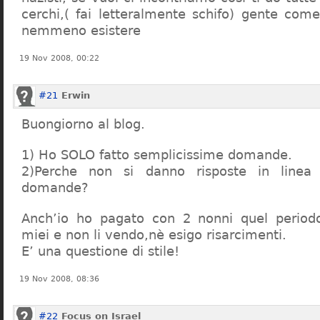
cerchi,( fai letteralmente schifo) gente co
nemmeno esistere
19 Nov 2008, 00:22
#21
Erwin
Buongiorno al blog.
1) Ho SOLO fatto semplicissime domande.
2)Perche non si danno risposte in linea 
domande?
Anch’io ho pagato con 2 nonni quel period
miei e non li vendo,nè esigo risarcimenti.
E’ una questione di stile!
19 Nov 2008, 08:36
#22
Focus on Israel