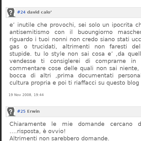
#24
david calo’
e’ inutile che provochi, sei solo un ipocrita 
antisemitismo con il buoungiorno masche
riguardo i tuoi nonni non credo siano stati uc
gas o trucidati, altrimenti non faresti d
stupide. tu lo style non sai cosa e’ ,da quel
vendesse ti consiglerei di comprarne in
commentare cose delle quali non sai niente,
bocca di altri ,prima documentati persona
cultura propria e poi ti riaffacci su questo blog
19 Nov 2008, 19:44
#25
Erwin
Chiaramente le mie domande cercano d
….risposta, è ovvio!
Altrimenti non sarebbero domande.