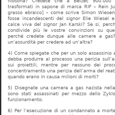
filosofia? Credete che a Belzec 900.000 
trasformati in sapone di marca RIF – Rein Ju
grasso ebraico] – come scrive Simon Wiesent
fosse incandescenti del signor Elie Wiesel 
calce viva del signor Jan Karski? Se sì, perc
condivide più le vostre convinzioni su que
perché credete dunque alle camere a gas?
un’assurdità per credere ad un’altra?
4) Come spiegate che per un solo assassinio a 
debba produrre al processo una perizia sull’
sui proiettili, mentre per nessuno dei proc
concentramento una perizia dell’arma del reat
quando erano in causa milioni di morti?
5) Disegnate una camera a gas nazista nella
sono stati assassinati per mezzo dello Zykl
funzionamento.
6) Per l’esecuzione di un condannato a mort