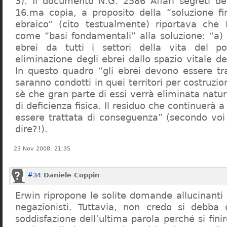
3). Il documento N.G. 2586 Affari segreti de
16.ma copia, a proposito della “soluzione f
ebraico” (cito testualmente) riportava che 
come “basi fondamentali” alla soluzione: “a) 
ebrei da tutti i settori della vita del p
eliminazione degli ebrei dallo spazio vitale d
In questo quadro “gli ebrei devono essere tra
saranno condotti in quei territori per costruzio
sè che gran parte di essi verrà eliminata nat
di deficienza fisica. Il residuo che continuerà 
essere trattata di conseguenza” (secondo vo
dire?!).
23 Nov 2008, 21:35
#34
Daniele Coppin
Erwin ripropone le solite domande allucinanti
negazionisti. Tuttavia, non credo si debba 
soddisfazione dell’ultima parola perché si finir