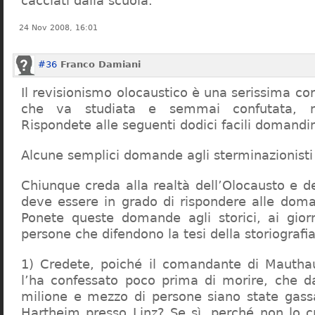
cacciati dalla scuola.
24 Nov 2008, 16:01
#36
Franco Damiani
Il revisionismo olocaustico è una serissima cor
che va studiata e semmai confutata, n
Rispondete alle seguenti dodici facili domandi
Alcune semplici domande agli sterminazionisti
Chiunque creda alla realtà dell’Olocausto e d
deve essere in grado di rispondere alle dom
Ponete queste domande agli storici, ai giorna
persone che difendono la tesi della storiografia 
1) Credete, poiché il comandante di Mauthau
l’ha confessato poco prima di morire, che d
milione e mezzo di persone siano state gassa
Hartheim presso Linz? Se sì, perché non lo 