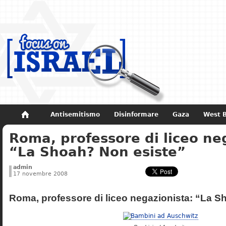
Antisemitismo
Disinformare
Gaza
West 
Roma, professore di liceo ne
Non dimenticare
Storia di Israele
“La Shoah? Non esiste”
admin
17 novembre 2008
Roma, professore di liceo negazionista: “La S