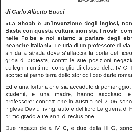
Bambini ad Auschwitz
di Carlo Alberto Bucci
«La Shoah è un´invenzione degli inglesi, non
Basta con questa cultura sionista. I nostri com
nelle Foibe e noi stiamo a parlare degli eb
neanche italiani».
Le urla di un professore di via
sin dalla strada dove s´affaccia la porta del liceo 
grida di protesta, contro le sue posizioni negazi
colleghi riuniti nel consiglio di classe della IV 
scorso al piano terra dello storico liceo darte roma
Ed è una fortuna che sia accaduto di pomeriggio, 
studenti, e una madre, hanno ascoltato le f
professore: concetti che in Austria nel 2006 sono 
inglese David Irving, autore del libro La guerra di H
primo grado a tre anni di reclusione.
Due ragazzi della IV C, e due della III G, son