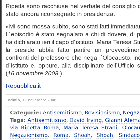
Ripetta sono racchiuse nel verbale del consiglio 
stato ancora riconsegnato in presidenza.
«Mi sono mossa subito, sono stati fatti immediatam
L´episodio è stato segnalato a chi di dovere, di 
ha dichiarato ieri il capo d´istituto, Maria Teresa S
la preside abbia fatto partire un provvedime
confronti del professore che nega l´Olocausto, ind
d´istituto e, oppure, alla disciplinare dell´Ufficio 
(
16 novembre 2008
)
Repubblica.it
admin
, 17 novembre 2008
Categorie:
Antisemitismo
,
Revisionismo, Negaz
Tags:
Antisemitismo
,
David Irving
,
Gianni Alem
via Ripetta Roma
,
Maria Teresa Strani
,
Olocau
Negazionismo
,
Roma
,
Shoah
,
Shoah
,
Sindac