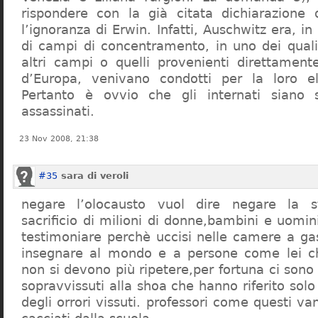
rispondere con la già citata dichiarazione 
l’ignoranza di Erwin. Infatti, Auschwitz era, in
di campi di concentramento, in uno dei quali 
altri campi o quelli provenienti direttamente
d’Europa, venivano condotti per la loro eli
Pertanto è ovvio che gli internati siano st
assassinati.
23 Nov 2008, 21:38
#35
sara di veroli
negare l’olocausto vuol dire negare la st
sacrificio di milioni di donne,bambini e uomi
testimoniare perchè uccisi nelle camere a ga
insegnare al mondo e a persone come lei ch
non si devono più ripetere,per fortuna ci sono
sopravvissuti alla shoa che hanno riferito so
degli orrori vissuti. professori come questi 