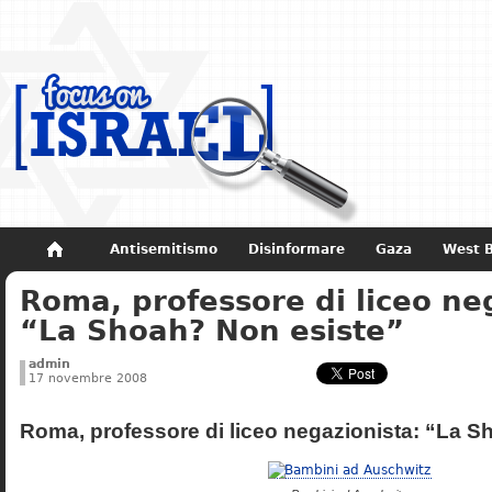
Antisemitismo
Disinformare
Gaza
West 
Roma, professore di liceo ne
Non dimenticare
Storia di Israele
“La Shoah? Non esiste”
admin
17 novembre 2008
Roma, professore di liceo negazionista: “La S