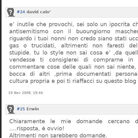
#24
david calo’
e’ inutile che provochi, sei solo un ipocrita 
antisemitismo con il buoungiorno masche
riguardo i tuoi nonni non credo siano stati uc
gas o trucidati, altrimenti non faresti d
stupide. tu lo style non sai cosa e’ ,da quel
vendesse ti consiglerei di comprarne in
commentare cose delle quali non sai niente,
bocca di altri ,prima documentati persona
cultura propria e poi ti riaffacci su questo blog
19 Nov 2008, 19:44
#25
Erwin
Chiaramente le mie domande cercano d
….risposta, è ovvio!
Altrimenti non sarebbero domande.