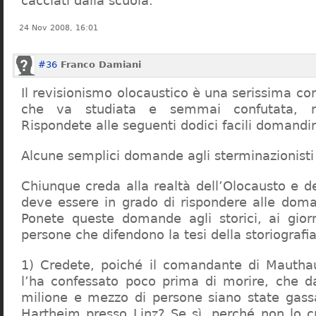
cacciati dalla scuola.
24 Nov 2008, 16:01
#36
Franco Damiani
Il revisionismo olocaustico è una serissima cor
che va studiata e semmai confutata, n
Rispondete alle seguenti dodici facili domandi
Alcune semplici domande agli sterminazionisti
Chiunque creda alla realtà dell’Olocausto e d
deve essere in grado di rispondere alle dom
Ponete queste domande agli storici, ai giorna
persone che difendono la tesi della storiografia 
1) Credete, poiché il comandante di Mauthau
l’ha confessato poco prima di morire, che d
milione e mezzo di persone siano state gassa
Hartheim presso Linz? Se sì, perché non lo 