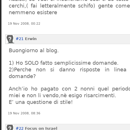
cerchi,( fai letteralmente schifo) gente co
nemmeno esistere
19 Nov 2008, 00:22
#21
Erwin
Buongiorno al blog.
1) Ho SOLO fatto semplicissime domande.
2)Perche non si danno risposte in linea 
domande?
Anch’io ho pagato con 2 nonni quel period
miei e non li vendo,nè esigo risarcimenti.
E’ una questione di stile!
19 Nov 2008, 08:36
#22
Focus on Israel