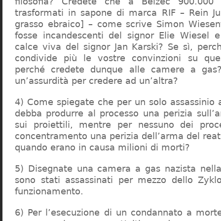
filosofia? Credete che a Belzec 900.000 
trasformati in sapone di marca RIF – Rein Ju
grasso ebraico] – come scrive Simon Wiesent
fosse incandescenti del signor Elie Wiesel 
calce viva del signor Jan Karski? Se sì, perc
condivide più le vostre convinzioni su que
perché credete dunque alle camere a gas?
un’assurdità per credere ad un’altra?
4) Come spiegate che per un solo assassinio a 
debba produrre al processo una perizia sull’
sui proiettili, mentre per nessuno dei proc
concentramento una perizia dell’arma del reat
quando erano in causa milioni di morti?
5) Disegnate una camera a gas nazista nella
sono stati assassinati per mezzo dello Zykl
funzionamento.
6) Per l’esecuzione di un condannato a mort