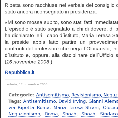
Ripetta sono racchiuse nel verbale del consiglio 
stato ancora riconsegnato in presidenza.
«Mi sono mossa subito, sono stati fatti immediatam
L´episodio è stato segnalato a chi di dovere, di 
ha dichiarato ieri il capo d´istituto, Maria Teresa S
la preside abbia fatto partire un provvedime
confronti del professore che nega l´Olocausto, ind
d´istituto e, oppure, alla disciplinare dell´Ufficio 
(
16 novembre 2008
)
Repubblica.it
admin
, 17 novembre 2008
Categorie:
Antisemitismo
,
Revisionismo, Negaz
Tags:
Antisemitismo
,
David Irving
,
Gianni Alem
via Ripetta Roma
,
Maria Teresa Strani
,
Olocau
Negazionismo
,
Roma
,
Shoah
,
Shoah
,
Sindac