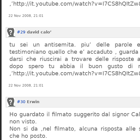
,’http://it.youtube.com/watch?v=I7CS8hQIt
22 Nov 2008, 21:01
#29
david calo’
tu sei un antisemita. piu’ delle parole e
testimoniano quello che e’ accaduto , guarda
darsi che riuscirai a trovare delle risposte
dopo spero tu abbia il buon gusto di n
,’http://it.youtube.com/watch?v=I7CS8hQIt
22 Nov 2008, 21:01
#30
Erwin
Ho guardato il filmato suggerito dal signor Ca
non visto.
Non si da ,nel filmato, alcuna risposta all
che ho posto.