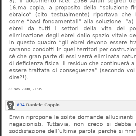
3). Il documento N.G. 2586 Affari segreti de
16.ma copia, a proposito della “soluzione f
ebraico” (cito testualmente) riportava che 
come “basi fondamentali” alla soluzione: “a) 
ebrei da tutti i settori della vita del p
eliminazione degli ebrei dallo spazio vitale d
In questo quadro “gli ebrei devono essere tra
saranno condotti in quei territori per costruzio
sè che gran parte di essi verrà eliminata nat
di deficienza fisica. Il residuo che continuerà 
essere trattata di conseguenza” (secondo vo
dire?!).
23 Nov 2008, 21:35
#34
Daniele Coppin
Erwin ripropone le solite domande allucinanti
negazionisti. Tuttavia, non credo si debba 
soddisfazione dell’ultima parola perché si finir