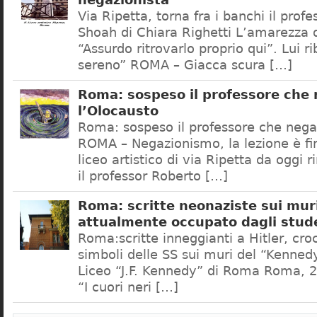
negazionista
Via Ripetta, torna fra i banchi il prof
Shoah di Chiara Righetti L’amarezza d
“Assurdo ritrovarlo proprio qui”. Lui r
sereno” ROMA – Giacca scura […]
Roma: sospeso il professore che
l’Olocausto
Roma: sospeso il professore che nega
ROMA – Negazionismo, la lezione è fini
liceo artistico di via Ripetta da oggi 
il professor Roberto […]
Roma: scritte neonaziste sui muri
attualmente occupato dagli stud
Roma:scritte inneggianti a Hitler, croc
simboli delle SS sui muri del “Kennedy
Liceo “J.F. Kennedy” di Roma Roma, 2
“I cuori neri […]