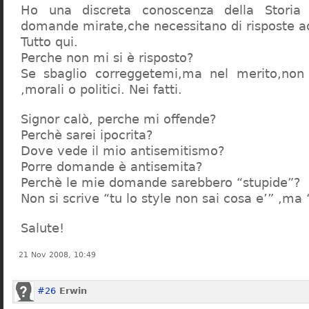
Ho una discreta conoscenza della Storia 
domande mirate,che necessitano di risposte a
Tutto qui.
Perche non mi si è risposto?
Se sbaglio correggetemi,ma nel merito,non c
,morali o politici. Nei fatti.
Signor calò, perche mi offende?
Perchè sarei ipocrita?
Dove vede il mio antisemitismo?
Porre domande è antisemita?
Perchè le mie domande sarebbero “stupide”?
Non si scrive “tu lo style non sai cosa e’” ,ma
Salute!
21 Nov 2008, 10:49
#26
Erwin