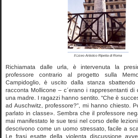
Il Liceo Artistico Ripetta di Roma
Richiamata dalle urla, è intervenuta la pres
professore contrario al progetto sulla Mem
Campidoglio, è uscito dalla stanza sbattendo 
racconta Mollicone – c´erano i rappresentanti di c
una madre. I ragazzi hanno sentito. “Che è succes
ad Auschwitz, professore?”, mi hanno chiesto. 
parlato in classe». Sembra che il professore neg
mai manifestato le sue tesi nel corso delle lezion
descrivono come un uomo stressato, facile a scat
Le frasi esatte della violenta discussione avv