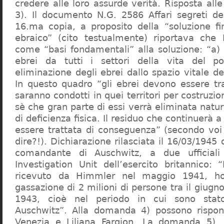
credere alle loro assurde verità. Risposta al
3). Il documento N.G. 2586 Affari segreti de
16.ma copia, a proposito della “soluzione f
ebraico” (cito testualmente) riportava che 
come “basi fondamentali” alla soluzione: “a) 
ebrei da tutti i settori della vita del p
eliminazione degli ebrei dallo spazio vitale d
In questo quadro “gli ebrei devono essere tra
saranno condotti in quei territori per costruzio
sè che gran parte di essi verrà eliminata nat
di deficienza fisica. Il residuo che continuerà 
essere trattata di conseguenza” (secondo vo
dire?!). Dichiarazione rilasciata il 16/03/1945
comandante di Auschwitz, a due ufficial
Investigation Unit dell’esercito britannico: 
ricevuto da Himmler nel maggio 1941, ho
gassazione di 2 milioni di persone tra il giugno
1943, cioè nel periodo in cui sono sta
Auschwitz”. Alla domanda 4) possono rispo
Venezia e Liliana Fargion. La domanda 5), 