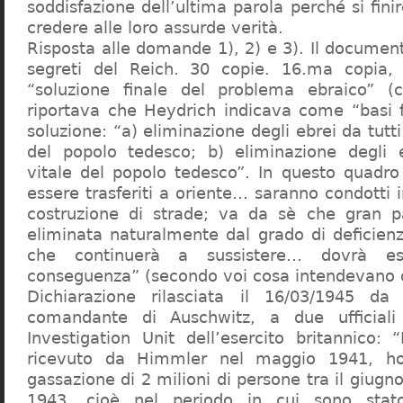
soddisfazione dell’ultima parola perché si finir
credere alle loro assurde verità.
Risposta alle domande 1), 2) e 3). Il documen
segreti del Reich. 30 copie. 16.ma copia, 
“soluzione finale del problema ebraico” (c
riportava che Heydrich indicava come “basi 
soluzione: “a) eliminazione degli ebrei da tutti 
del popolo tedesco; b) eliminazione degli e
vitale del popolo tedesco”. In questo quadro
essere trasferiti a oriente… saranno condotti in
costruzione di strade; va da sè che gran pa
eliminata naturalmente dal grado di deficienza
che continuerà a sussistere… dovrà ess
conseguenza” (secondo voi cosa intendevano d
Dichiarazione rilasciata il 16/03/1945 d
comandante di Auschwitz, a due ufficial
Investigation Unit dell’esercito britannico: 
ricevuto da Himmler nel maggio 1941, ho
gassazione di 2 milioni di persone tra il giugno
1943, cioè nel periodo in cui sono sta