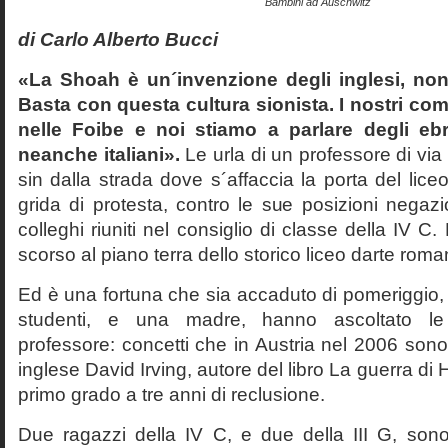
Bambini ad Auschwitz
di Carlo Alberto Bucci
«La Shoah è un´invenzione degli inglesi, non
Basta con questa cultura sionista. I nostri com
nelle Foibe e noi stiamo a parlare degli eb
neanche italiani».
Le urla di un professore di via
sin dalla strada dove s´affaccia la porta del liceo 
grida di protesta, contro le sue posizioni negazi
colleghi riuniti nel consiglio di classe della IV 
scorso al piano terra dello storico liceo darte roma
Ed è una fortuna che sia accaduto di pomeriggio, 
studenti, e una madre, hanno ascoltato le f
professore: concetti che in Austria nel 2006 sono 
inglese David Irving, autore del libro La guerra di H
primo grado a tre anni di reclusione.
Due ragazzi della IV C, e due della III G, son