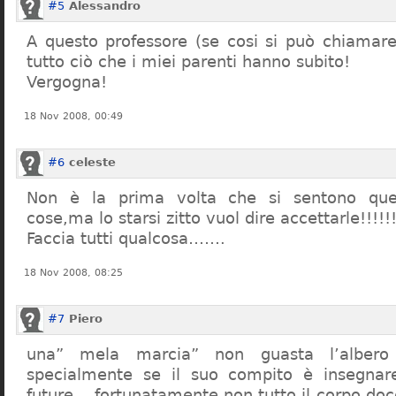
#5
Alessandro
A questo professore (se cosi si può chiamare)
tutto ciò che i miei parenti hanno subito!
Vergogna!
18 Nov 2008, 00:49
#6
celeste
Non è la prima volta che si sentono que
cose,ma lo starsi zitto vuol dire accettarle!!!!!
Faccia tutti qualcosa…….
18 Nov 2008, 08:25
#7
Piero
una” mela marcia” non guasta l’alber
specialmente se il suo compito è insegnare
future… fortunatamente non tutto il corpo doc