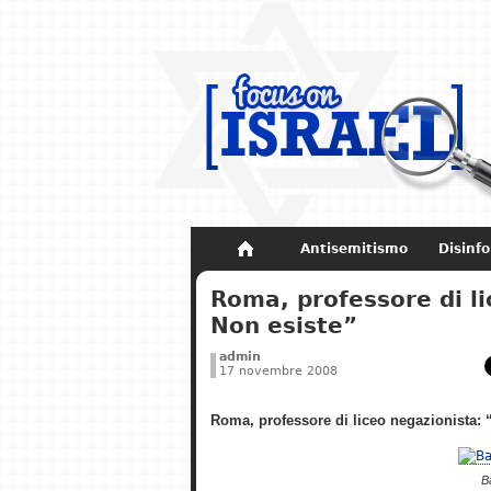
Antisemitismo
Disinf
Non dimenticare
Storia di Israel
Roma, professore di l
Non esiste”
admin
17 novembre 2008
Roma, professore di liceo negazionista:
B