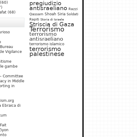
pregiudizio
(60)
antisraeliano
7)
Razzi
afat
(68)
Shoah
Siria
Qassam
Soldati
Rapiti
Storia di Israele
Striscia di Gaza
Terrorismo
urioso
terrorismo
antisraeliano
o
terrorismo islamico
 Bureau
terrorismo
de Vigilance
palestinese
mitisme
lle gambe
– Committee
acy in Middle
rting in
tism.org
 Ebraica di
kum
Fait
Ziyon
ento