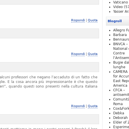
Vaticano
Video
(5
Yasser Ar
|
Rispondi
Quota
Blogroll
Allegro F
Barbara
Bennaur
BNVCA –
National 
Contre
|
Rispondi
Quota
l’Antise
Bugie da
lunghe
CAMERA 
for Accur
alcuni professori che negano l’accaduto di un fatto che
East Repo
iglie. E la cosa ancora più impressionante è che questo
America
ieri”, quando questi sono presenti nella cultura italiana
CFCA –
antisemi
Comunità
Roma
|
Rispondi
Quota
Cox&For
Debka
Deborah 
Elder of 
Esperim