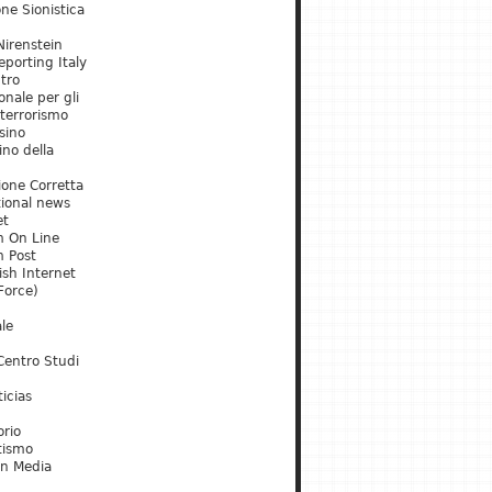
ne Sionistica
irenstein
porting Italy
tro
onale per gli
 terrorismo
sino
ino della
ione Corretta
tional news
et
m On Line
m Post
ish Internet
Force)
le
Centro Studi
icias
orio
tismo
an Media