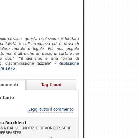
polo ebraico, questa risoluzione è fondata
lla falsità e sull´arroganza ed è priva di
alore morale o legale. Per noi, popolo
to non è altro che un pezzo di carta e noi
o così"
["il sionismo è una forma di
i discriminazione razziale" -
Risoluzione
re 1975
]
Commenti
Tag Cloud
o Tanto
Leggi tutto il commento
ca Burchietti
NA RAI ! LE NOTIZIE DEVONO ESSERE
UPERPARTES