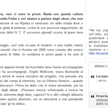
si, non ci sono le prove. Basta con questa cultura
 nelle Foibe e noi stiamo a parlare degli ebrei, che non
essore di via Ripetta si sentivano sin dalla strada dove s
alle grida di protesta, contro le sue posizioni negazioniste, da
"Per noi, po
 classe della IV C. È successo giovedì scorso al piano terra
sull´odio, su
qualunque v
ebraico, ques
riggio, così solo un paio di studenti, e una madre, hanno
lo tratterem
 concetti che in Austria nel 2006 sono costate allo storico
razzismo e d
ONU Novemb
guerra di Hitler, la condanna in primo grado a tre anni di
Ultimi 
 sono appena tornati da Auschwitz dove hanno accompagnato
 ha accompagnati, Virgilio Mollicone, stava illustrando al
ma anche le nuove iniziative del progetto, che prevede una
Lucian
...ecco.
duci dei campi di sterminio, tra cui Shlomo Venezia – quando
ndescenze. Prima ha detto che si stava annoiando, poi ha
 degli alleati. «Pensavo stesse scherzando e invece ha
lo sterminio degli ebrei, capisce? Io e altri colleghi abbiamo
Frsncis
nere questo abominio, sei un educatore e stai prendendo
VERGOG
iale” gli ho detto».
DATE S