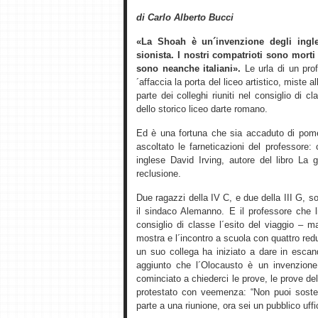
di Carlo Alberto Bucci
«La Shoah è un´invenzione degli ingle
sionista. I nostri compatrioti sono morti
sono neanche italiani».
Le urla di un prof
´affaccia la porta del liceo artistico, miste 
parte dei colleghi riuniti nel consiglio di
dello storico liceo darte romano.
Ed è una fortuna che sia accaduto di pome
ascoltato le farneticazioni del professore:
inglese David Irving, autore del libro La 
reclusione.
Due ragazzi della IV C, e due della III G,
il sindaco Alemanno. E il professore che li
consiglio di classe l´esito del viaggio – 
mostra e l´incontro a scuola con quattro re
un suo collega ha iniziato a dare in esca
aggiunto che l´Olocausto è un invenzione
cominciato a chiederci le prove, le prove del
protestato con veemenza: “Non puoi soste
parte a una riunione, ora sei un pubblico uffic