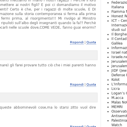
tenti mettiamo in mano i nostri ragazzi ? Perchè il loro
Federazio
mettere ai nostri figli? E poi ci domandiamo il motivo
Italiana
denti? Certo è che, per i ragazzi di molte scuole, E DI
Fiamma N
zione sulla storia contemporanea si ferma alla prima
Honest Re
rmi prima, al risorgimento!!! Mi rivolgo al Ministro
ICT – Cen
 ripulisti sull’albo degli insegnanti quando la fa?? Perchè
Internazi
locarli nelle scuole dove,COME VEDE, fanno guai enormi?
studi sul
Il Borghe
Il Contad
|
Rispondi
Quota
Galilea
Informaz
Israel na
Israele.n
Jerusale
are) gli farei provare tutto ciò che i miei parenti hanno
Jerusale
JIDF (Jew
Defense 
Kolot
L'Informa
|
Rispondi
Quota
Licra
Logan’s 
M.acca
Malas Not
MEMRI
ueste abbominevoli cose,ma lo starsi zitto vuol dire
Osservat
Antisemi
Palestini
Watch
|
Rispondi
Quota