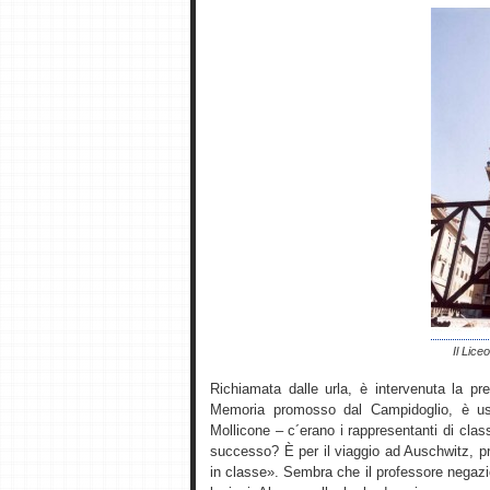
Il Lice
Richiamata dalle urla, è intervenuta la pre
Memoria promosso dal Campidoglio, è usc
Mollicone – c´erano i rappresentanti di clas
successo? È per il viaggio ad Auschwitz, p
in classe». Sembra che il professore negazi