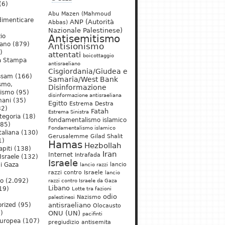
(6)
Abu Mazen (Mahmoud
dimenticare
ANP (Autorità
Abbas)
Nazionale Palestinese)
io
Antisemitismo
iano
(879)
Antisionismo
)
attentati
boicottaggio
a Stampa
antisraeliano
Cisgiordania/Giudea e
ssam
(166)
Samaria/West Bank
ismo,
Disinformazione
nismo
(95)
disinformazione antisraeliana
mani
(35)
Egitto
Estrema Destra
2)
Fatah
Estrema Sinistra
tegoria
(18)
fondamentalismo islamico
85)
Fondamentalismo islamico
taliana
(130)
Gerusalemme
Gilad Shalit
1)
Hamas
Hezbollah
apiti
(138)
Iran
Internet
Intrafada
Israele
(132)
Israele
lancio
di Gaza
lancio razzi
razzi contro Israele
lancio
mo
(2.092)
razzi contro Israele da Gaza
Libano
19)
Lotte tra fazioni
odio
)
Nazismo
palestinesi
rized
(95)
antisraeliano
Olocausto
)
ONU (UN)
pacifinti
uropea
(107)
pregiudizio antisemita