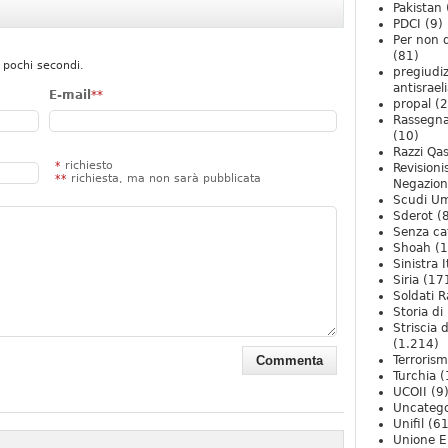
Pakistan
PDCI
(9)
Per non 
(81)
 pochi secondi.
pregiudiz
antisrael
E-mail
**
propal
(2
Rassegn
(10)
Razzi Qa
*
richiesto
Revision
**
richiesta, ma non sarà pubblicata
Negazio
Scudi U
Sderot
(8
Senza ca
Shoah
(1
Sinistra I
Siria
(17
Soldati R
Storia di 
Striscia 
(1.214)
Terroris
Turchia
(
UCOII
(9
Uncatego
Unifil
(61
Unione E