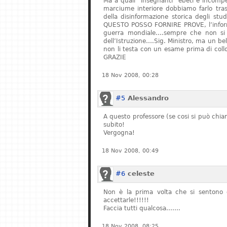
Ma a quali “insegnanti” ebeti e incompe
marciume interiore dobbiamo farlo tras
della disinformazione storica degli stu
QUESTO POSSO FORNIRE PROVE, l’informa
guerra mondiale….sempre che non si fe
dell’Istruzione….Sig. Ministro, ma un bel
non li testa con un esame prima di col
GRAZIE
18 Nov 2008, 00:28
#5
Alessandro
A questo professore (se cosi si può chiam
subito!
Vergogna!
18 Nov 2008, 00:49
#6
celeste
Non è la prima volta che si sentono q
accettarle!!!!!!
Faccia tutti qualcosa…….
18 Nov 2008, 08:25