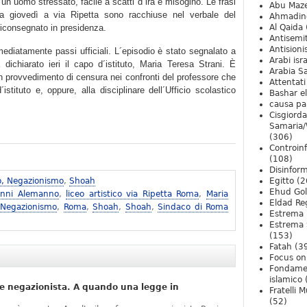
un uomo stressato, facile a scatti d´ira e misogino. Le frasi
Abu Maz
ta giovedì a via Ripetta sono racchiuse nel verbale del
Ahmadin
riconsegnato in presidenza.
Al Qaida
Antisemi
Antision
ediatamente passi ufficiali. L´episodio è stato segnalato a
Arabi isra
dichiarato ieri il capo d´istituto, Maria Teresa Strani. È
Arabia S
 un provvedimento di censura nei confronti del professore che
Attentati
istituto e, oppure, alla disciplinare dell´Ufficio scolastico
Bashar e
causa pa
Cisgiord
Samaria/
(306)
Controin
(108)
Disinfor
o, Negazionismo
,
Shoah
Egitto
(2
Ehud Go
anni Alemanno
,
liceo artistico via Ripetta Roma
,
Maria
Eldad Re
 Negazionismo
,
Roma
,
Shoah
,
Shoah
,
Sindaco di Roma
Estrema 
Estrema 
(153)
Fatah
(3
Focus on 
Fondame
islamico
e negazionista. A quando una legge in
Fratelli 
(52)