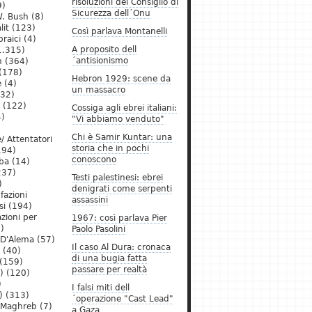
risoluzioni del Consiglio di
9)
Sicurezza dell´Onu
. Bush
(8)
lit
(123)
Così parlava Montanelli
raici
(4)
A proposito dell
1.315)
´antisionismo
h
(364)
(178)
Hebron 1929: scene da
e
(4)
un massacro
32)
(122)
Cossiga agli ebrei italiani:
)
"Vi abbiamo venduto"
Chi è Samir Kuntar: una
/ Attentatori
storia che in pochi
194)
conoscono
ba
(14)
237)
Testi palestinesi: ebrei
)
denigrati come serpenti
 fazioni
assassini
si
(194)
zioni per
1967: così parlava Pier
)
Paolo Pasolini
 D'Alema
(57)
Il caso Al Dura: cronaca
(40)
di una bugia fatta
(159)
passare per realtà
)
(120)
)
I falsi miti dell
)
(313)
´operazione "Cast Lead"
l Maghreb
(7)
a Gaza