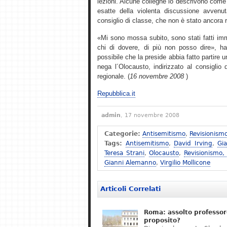
lezioni. Alcune colleghe lo descrivono come 
esatte della violenta discussione avvenu
consiglio di classe, che non è stato ancora 
«Mi sono mossa subito, sono stati fatti imm
chi di dovere, di più non posso dire», ha 
possibile che la preside abbia fatto partire
nega l´Olocausto, indirizzato al consiglio d´
regionale. (
16 novembre 2008
)
Repubblica.it
admin
, 17 novembre 2008
Categorie:
Antisemitismo
,
Revisionism
Tags:
Antisemitismo
,
David Irving
,
Gi
Teresa Strani
,
Olocausto
,
Revisionismo,
Gianni Alemanno
,
Virgilio Mollicone
Articoli Correlati
Roma: assolto professor
proposito?