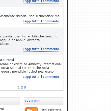
Leggi tutto il commento
osamente ridicola. Non si smentisce mai
Leggi tutto il commento
a questa cosa! Incredibile che nessuno
 oggi, a 22 anni di distanza
aduto!
Leggi tutto il commento
sco Possi
erebbe chiedere ad Amnesty International
 cosa: Siete al corrente che nella
 guerra mondiale i palestinesi erano…
Leggi tutto il commento
1
2
3
Feed RSS
28)
Tieniti aggiornato.