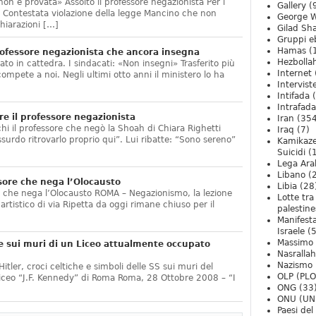
non è provata» Assolto il professore negazionista Per i
Gallery
(
te. Contestata violazione della legge Mancino che non
George W
hiarazioni […]
Gilad Sha
Gruppi eb
Hamas
(
ofessore negazionista che ancora insegna
Hezbolla
ato in cattedra. I sindacati: «Non insegni» Trasferito più
Internet
compete a noi. Negli ultimi otto anni il ministero lo ha
Intervist
]
Intifada
(
Intrafada
e il professore negazionista
Iran
(354
chi il professore che negò la Shoah di Chiara Righetti
Iraq
(7)
ssurdo ritrovarlo proprio qui”. Lui ribatte: “Sono sereno”
Kamikaze
Suicidi
(
Lega Ara
Libano
(
sore che nega l’Olocausto
Libia
(28
e che nega l’Olocausto ROMA – Negazionismo, la lezione
Lotte tra
o artistico di via Ripetta da oggi rimane chiuso per il
palestine
Manifesta
Israele
(5
Massimo
e sui muri di un Liceo attualmente occupato
Nasrallah
Nazismo
itler, croci celtiche e simboli delle SS sui muri del
OLP (PLO
Liceo “J.F. Kennedy” di Roma Roma, 28 Ottobre 2008 – “I
ONG
(33
ONU (UN
Paesi de