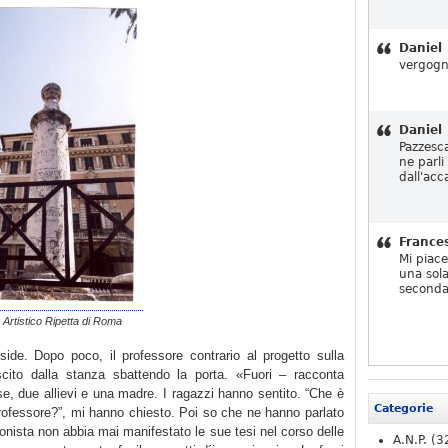
Daniel
vergogn
Daniel
Pazzesc
ne parli
dall'acc
France
Mi piac
una sola
seconda
o Artistico Ripetta di Roma
side. Dopo poco, il professore contrario al progetto sulla
ito dalla stanza sbattendo la porta. «Fuori – racconta
se, due allievi e una madre. I ragazzi hanno sentito. “Che è
Categorie
rofessore?”, mi hanno chiesto. Poi so che ne hanno parlato
onista non abbia mai manifestato le sue tesi nel corso delle
A.N.P.
(3