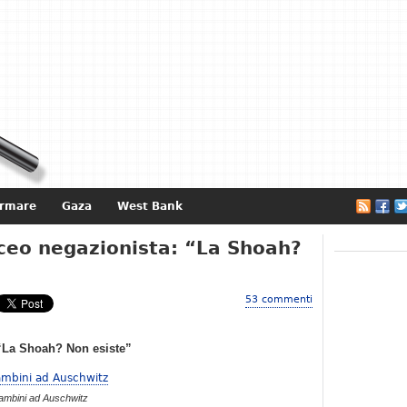
ormare
Gaza
West Bank
e
iceo negazionista: “La Shoah?
53 commenti
 “La Shoah? Non esiste”
ambini ad Auschwitz