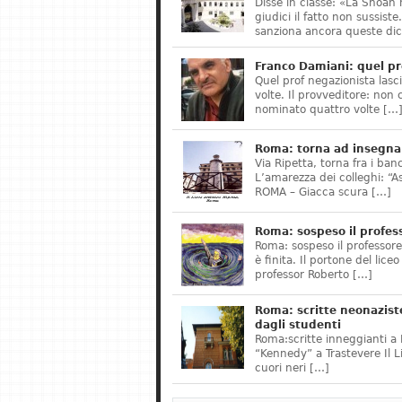
Disse in classe: «La Shoah 
giudici il fatto non sussis
sanziona ancora queste dic
Franco Damiani: quel pr
Quel prof negazionista lasci
volte. Il provveditore: non 
nominato quattro volte […
Roma: torna ad insegnar
Via Ripetta, torna fra i ban
L’amarezza dei colleghi: “A
ROMA – Giacca scura […]
Roma: sospeso il profes
Roma: sospeso il professor
è finita. Il portone del lice
professor Roberto […]
Roma: scritte neonazist
dagli studenti
Roma:scritte inneggianti a H
“Kennedy” a Trastevere Il 
cuori neri […]