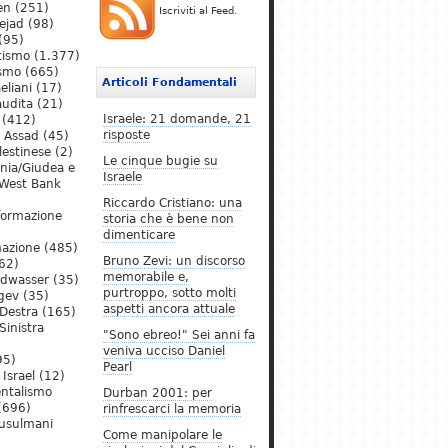
en
(251)
Iscriviti al Feed.
ejad
(98)
(95)
tismo
(1.377)
ismo
(665)
Articoli Fondamentali
eliani
(17)
audita
(21)
Israele: 21 domande, 21
(412)
risposte
l Assad
(45)
lestinese
(2)
Le cinque bugie su
ania/Giudea e
Israele
West Bank
Riccardo Cristiano: una
formazione
storia che è bene non
dimenticare
mazione
(485)
Bruno Zevi: un discorso
62)
memorabile e,
ldwasser
(35)
purtroppo, sotto molti
gev
(35)
aspetti ancora attuale
Destra
(165)
Sinistra
"Sono ebreo!" Sei anni fa
veniva ucciso Daniel
95)
Pearl
Israel
(12)
ntalismo
Durban 2001: per
(696)
rinfrescarci la memoria
Musulmani
Come manipolare le