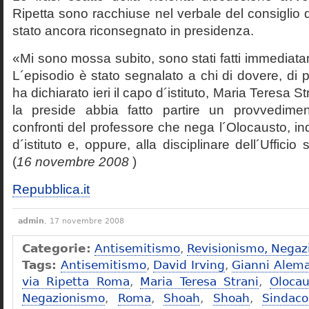
Ripetta sono racchiuse nel verbale del consiglio 
stato ancora riconsegnato in presidenza.
«Mi sono mossa subito, sono stati fatti immediatam
L´episodio è stato segnalato a chi di dovere, di 
ha dichiarato ieri il capo d´istituto, Maria Teresa S
la preside abbia fatto partire un provvedime
confronti del professore che nega l´Olocausto, ind
d´istituto e, oppure, alla disciplinare dell´Ufficio 
(
16 novembre 2008
)
Repubblica.it
admin
, 17 novembre 2008
Categorie:
Antisemitismo
,
Revisionismo, Negaz
Tags:
Antisemitismo
,
David Irving
,
Gianni Alem
via Ripetta Roma
,
Maria Teresa Strani
,
Olocau
Negazionismo
,
Roma
,
Shoah
,
Shoah
,
Sindac