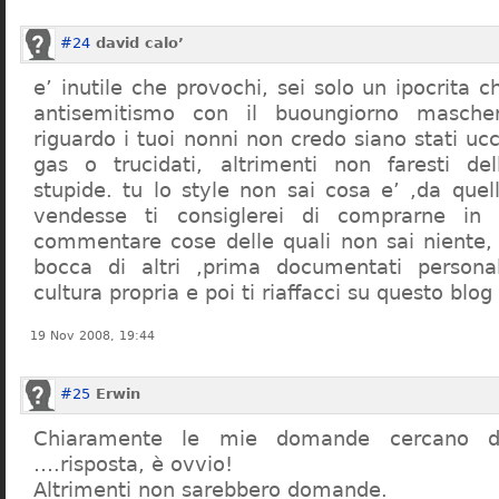
#24
david calo’
e’ inutile che provochi, sei solo un ipocrita 
antisemitismo con il buoungiorno masche
riguardo i tuoi nonni non credo siano stati uc
gas o trucidati, altrimenti non faresti d
stupide. tu lo style non sai cosa e’ ,da quel
vendesse ti consiglerei di comprarne in
commentare cose delle quali non sai niente,
bocca di altri ,prima documentati persona
cultura propria e poi ti riaffacci su questo blog
19 Nov 2008, 19:44
#25
Erwin
Chiaramente le mie domande cercano d
….risposta, è ovvio!
Altrimenti non sarebbero domande.