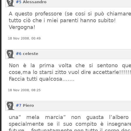
#5
Alessandro
A questo professore (se cosi si può chiamare)
tutto ciò che i miei parenti hanno subito!
Vergogna!
18 Nov 2008, 00:49
#6
celeste
Non è la prima volta che si sentono que
cose,ma lo starsi zitto vuol dire accettarle!!!!!
Faccia tutti qualcosa…….
18 Nov 2008, 08:25
#7
Piero
una” mela marcia” non guasta l’alber
specialmente se il suo compito è insegnare
future… fortunatamente non tutto il corpo doc