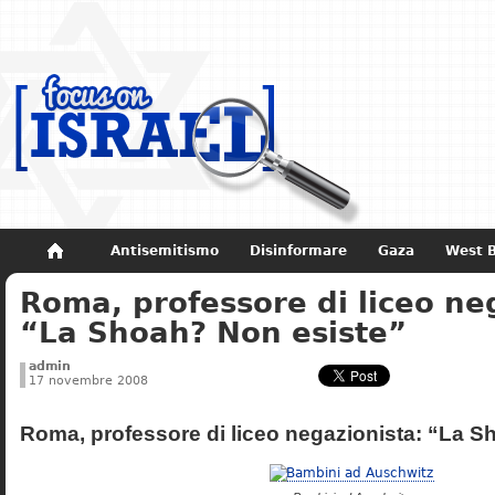
Antisemitismo
Disinformare
Gaza
West 
Roma, professore di liceo ne
Non dimenticare
Storia di Israele
“La Shoah? Non esiste”
admin
17 novembre 2008
Roma, professore di liceo negazionista: “La S