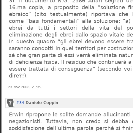
3). Il documento N.G. 2586 Affari segreti de
16.ma copia, a proposito della “soluzione f
ebraico” (cito testualmente) riportava che 
come “basi fondamentali” alla soluzione: “a) 
ebrei da tutti i settori della vita del p
eliminazione degli ebrei dallo spazio vitale d
In questo quadro “gli ebrei devono essere tra
saranno condotti in quei territori per costruzio
sè che gran parte di essi verrà eliminata nat
di deficienza fisica. Il residuo che continuerà 
essere trattata di conseguenza” (secondo vo
dire?!).
23 Nov 2008, 21:35
#34
Daniele Coppin
Erwin ripropone le solite domande allucinanti
negazionisti. Tuttavia, non credo si debba 
soddisfazione dell’ultima parola perché si finir