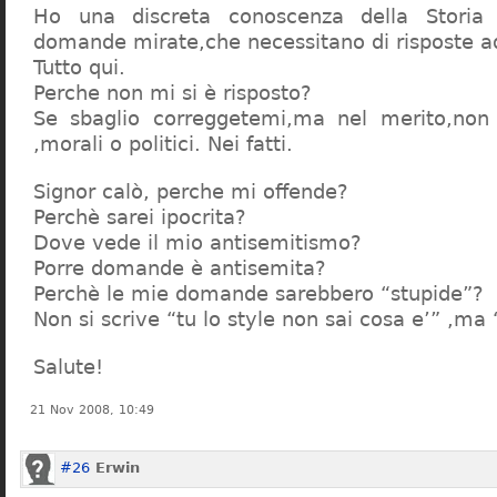
Ho una discreta conoscenza della Storia 
domande mirate,che necessitano di risposte a
Tutto qui.
Perche non mi si è risposto?
Se sbaglio correggetemi,ma nel merito,non c
,morali o politici. Nei fatti.
Signor calò, perche mi offende?
Perchè sarei ipocrita?
Dove vede il mio antisemitismo?
Porre domande è antisemita?
Perchè le mie domande sarebbero “stupide”?
Non si scrive “tu lo style non sai cosa e’” ,ma
Salute!
21 Nov 2008, 10:49
#26
Erwin