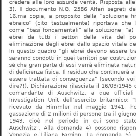
credere alle loro assurde verità. Risposta al
3). Il documento N.G. 2586 Affari segreti de
16.ma copia, a proposito della “soluzione f
ebraico” (cito testualmente) riportava che 
come “basi fondamentali” alla soluzione: “a) 
ebrei da tutti i settori della vita del p
eliminazione degli ebrei dallo spazio vitale d
In questo quadro “gli ebrei devono essere tra
saranno condotti in quei territori per costruzio
sè che gran parte di essi verrà eliminata nat
di deficienza fisica. Il residuo che continuerà 
essere trattata di conseguenza” (secondo vo
dire?!). Dichiarazione rilasciata il 16/03/1945
comandante di Auschwitz, a due ufficial
Investigation Unit dell’esercito britannico: 
ricevuto da Himmler nel maggio 1941, ho
gassazione di 2 milioni di persone tra il giugno
1943, cioè nel periodo in cui sono sta
Auschwitz”. Alla domanda 4) possono rispo
Venezia e Liliana Fargion. La domanda 5), 