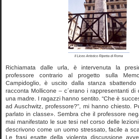
Il Liceo Artistico Ripetta di Roma
Richiamata dalle urla, è intervenuta la pres
professore contrario al progetto sulla Mem
Campidoglio, è uscito dalla stanza sbattendo 
racconta Mollicone – c´erano i rappresentanti di c
una madre. I ragazzi hanno sentito. “Che è succes
ad Auschwitz, professore?”, mi hanno chiesto. 
parlato in classe». Sembra che il professore neg
mai manifestato le sue tesi nel corso delle lezion
descrivono come un uomo stressato, facile a scat
Le frasi esatte della violenta discussione avv