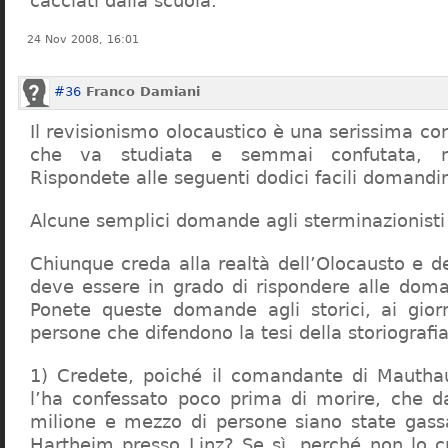
cacciati dalla scuola.
24 Nov 2008, 16:01
#36
Franco Damiani
Il revisionismo olocaustico è una serissima cor
che va studiata e semmai confutata, n
Rispondete alle seguenti dodici facili domandi
Alcune semplici domande agli sterminazionisti
Chiunque creda alla realtà dell’Olocausto e d
deve essere in grado di rispondere alle dom
Ponete queste domande agli storici, ai giorna
persone che difendono la tesi della storiografia 
1) Credete, poiché il comandante di Mauthau
l’ha confessato poco prima di morire, che d
milione e mezzo di persone siano state gassa
Hartheim presso Linz? Se sì, perché non lo 