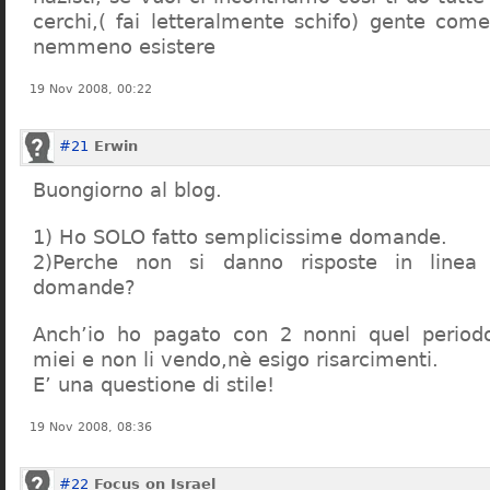
cerchi,( fai letteralmente schifo) gente co
nemmeno esistere
19 Nov 2008, 00:22
#21
Erwin
Buongiorno al blog.
1) Ho SOLO fatto semplicissime domande.
2)Perche non si danno risposte in linea 
domande?
Anch’io ho pagato con 2 nonni quel period
miei e non li vendo,nè esigo risarcimenti.
E’ una questione di stile!
19 Nov 2008, 08:36
#22
Focus on Israel