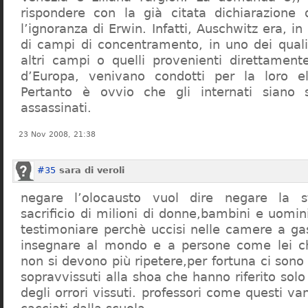
rispondere con la già citata dichiarazione 
l’ignoranza di Erwin. Infatti, Auschwitz era, in
di campi di concentramento, in uno dei quali 
altri campi o quelli provenienti direttamente
d’Europa, venivano condotti per la loro eli
Pertanto è ovvio che gli internati siano st
assassinati.
23 Nov 2008, 21:38
#35
sara di veroli
negare l’olocausto vuol dire negare la st
sacrificio di milioni di donne,bambini e uomi
testimoniare perchè uccisi nelle camere a ga
insegnare al mondo e a persone come lei ch
non si devono più ripetere,per fortuna ci sono
sopravvissuti alla shoa che hanno riferito so
degli orrori vissuti. professori come questi 