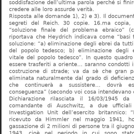
soddisfazione dell’ultima parola perché si finir
credere alle loro assurde verità.
Risposta alle domande 1), 2) e 3). Il documen
segreti del Reich. 30 copie. 16.ma copia, 
“soluzione finale del problema ebraico” (c
riportava che Heydrich indicava come “basi 
soluzione: “a) eliminazione degli ebrei da tutti 
del popolo tedesco; b) eliminazione degli e
vitale del popolo tedesco”. In questo quadro
essere trasferiti a oriente… saranno condotti in
costruzione di strade; va da sè che gran pa
eliminata naturalmente dal grado di deficienza
che continuerà a sussistere… dovrà ess
conseguenza” (secondo voi cosa intendevano d
Dichiarazione rilasciata il 16/03/1945 d
comandante di Auschwitz, a due ufficial
Investigation Unit dell’esercito britannico: 
ricevuto da Himmler nel maggio 1941, ho
gassazione di 2 milioni di persone tra il giugno
1943, cioè nel periodo in cui sono sta