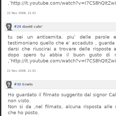
,’http://it.youtube.com/watch?v=I7CS8hQIt
22 Nov 2008, 21:01
#29
david calo’
tu sei un antisemita. piu’ delle parole e
testimoniano quello che e’ accaduto , guarda
darsi che riuscirai a trovare delle risposte
dopo spero tu abbia il buon gusto di n
,’http://it.youtube.com/watch?v=I7CS8hQIt
22 Nov 2008, 21:01
#30
Erwin
Ho guardato il filmato suggerito dal signor Ca
non visto.
Non si da ,nel filmato, alcuna risposta all
che ho posto.