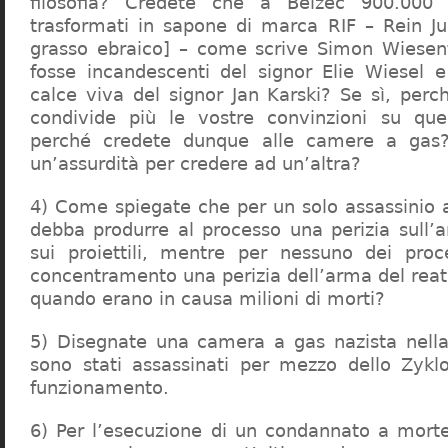
filosofia? Credete che a Belzec 900.000 
trasformati in sapone di marca RIF – Rein Ju
grasso ebraico] – come scrive Simon Wiesent
fosse incandescenti del signor Elie Wiesel 
calce viva del signor Jan Karski? Se sì, perc
condivide più le vostre convinzioni su que
perché credete dunque alle camere a gas?
un’assurdità per credere ad un’altra?
4) Come spiegate che per un solo assassinio a 
debba produrre al processo una perizia sull’
sui proiettili, mentre per nessuno dei proc
concentramento una perizia dell’arma del reat
quando erano in causa milioni di morti?
5) Disegnate una camera a gas nazista nella
sono stati assassinati per mezzo dello Zykl
funzionamento.
6) Per l’esecuzione di un condannato a mort