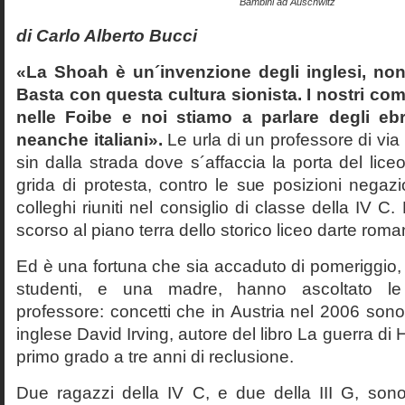
Bambini ad Auschwitz
di Carlo Alberto Bucci
«La Shoah è un´invenzione degli inglesi, non
Basta con questa cultura sionista. I nostri com
nelle Foibe e noi stiamo a parlare degli eb
neanche italiani».
Le urla di un professore di via
sin dalla strada dove s´affaccia la porta del liceo 
grida di protesta, contro le sue posizioni negazi
colleghi riuniti nel consiglio di classe della IV 
scorso al piano terra dello storico liceo darte roma
Ed è una fortuna che sia accaduto di pomeriggio, 
studenti, e una madre, hanno ascoltato le f
professore: concetti che in Austria nel 2006 sono 
inglese David Irving, autore del libro La guerra di H
primo grado a tre anni di reclusione.
Due ragazzi della IV C, e due della III G, son