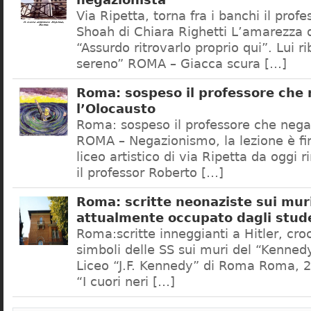
negazionista
Via Ripetta, torna fra i banchi il prof
Shoah di Chiara Righetti L’amarezza d
“Assurdo ritrovarlo proprio qui”. Lui r
sereno” ROMA – Giacca scura […]
Roma: sospeso il professore che
l’Olocausto
Roma: sospeso il professore che nega
ROMA – Negazionismo, la lezione è fini
liceo artistico di via Ripetta da oggi 
il professor Roberto […]
Roma: scritte neonaziste sui muri
attualmente occupato dagli stud
Roma:scritte inneggianti a Hitler, croc
simboli delle SS sui muri del “Kennedy
Liceo “J.F. Kennedy” di Roma Roma, 2
“I cuori neri […]