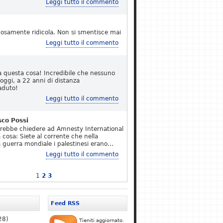
Leggi tutto il commento
osamente ridicola. Non si smentisce mai
Leggi tutto il commento
a questa cosa! Incredibile che nessuno
 oggi, a 22 anni di distanza
aduto!
Leggi tutto il commento
sco Possi
erebbe chiedere ad Amnesty International
 cosa: Siete al corrente che nella
 guerra mondiale i palestinesi erano…
Leggi tutto il commento
1
2
3
Feed RSS
28)
Tieniti aggiornato.