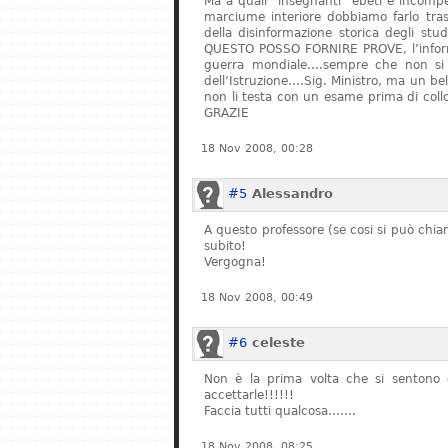
Ma a quali “insegnanti” ebeti e incompe
marciume interiore dobbiamo farlo tras
della disinformazione storica degli stu
QUESTO POSSO FORNIRE PROVE, l’informa
guerra mondiale….sempre che non si fe
dell’Istruzione….Sig. Ministro, ma un bel
non li testa con un esame prima di col
GRAZIE
18 Nov 2008, 00:28
#5
Alessandro
A questo professore (se cosi si può chiam
subito!
Vergogna!
18 Nov 2008, 00:49
#6
celeste
Non è la prima volta che si sentono q
accettarle!!!!!!
Faccia tutti qualcosa…….
18 Nov 2008, 08:25