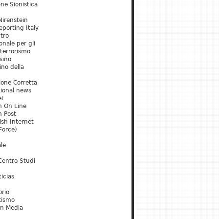
ne Sionistica
irenstein
porting Italy
tro
onale per gli
 terrorismo
sino
ino della
ione Corretta
tional news
et
m On Line
m Post
ish Internet
Force)
le
Centro Studi
icias
orio
tismo
an Media