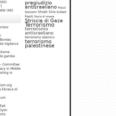
pregiudizio
(60)
antisraeliano
7)
Razzi
afat
(68)
Shoah
Siria
Qassam
Soldati
Rapiti
Storia di Israele
Striscia di Gaza
Terrorismo
urioso
terrorismo
antisraeliano
o
terrorismo islamico
 Bureau
terrorismo
de Vigilance
palestinese
mitisme
lle gambe
– Committee
acy in Middle
rting in
tism.org
 Ebraica di
kum
Fait
Ziyon
ento