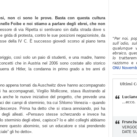
si, non ci sono le prove. Basta con questa cultura
 nelle Foibe e noi stiamo a parlare degli ebrei, che non
essore di via Ripetta si sentivano sin dalla strada dove s
alle grida di protesta, contro le sue posizioni negazioniste, da
"Per noi, po
 classe della IV C. È successo giovedì scorso al piano terra
sull´odio, su
qualunque v
ebraico, ques
riggio, così solo un paio di studenti, e una madre, hanno
lo tratterem
 concetti che in Austria nel 2006 sono costate allo storico
razzismo e d
ONU Novemb
guerra di Hitler, la condanna in primo grado a tre anni di
Ultimi 
 sono appena tornati da Auschwitz dove hanno accompagnato
 ha accompagnati, Virgilio Mollicone, stava illustrando al
ma anche le nuove iniziative del progetto, che prevede una
Lucian
...ecco.
duci dei campi di sterminio, tra cui Shlomo Venezia – quando
ndescenze. Prima ha detto che si stava annoiando, poi ha
 degli alleati. «Pensavo stesse scherzando e invece ha
lo sterminio degli ebrei, capisce? Io e altri colleghi abbiamo
Frsncis
nere questo abominio, sei un educatore e stai prendendo
VERGOG
iale” gli ho detto».
DATE S