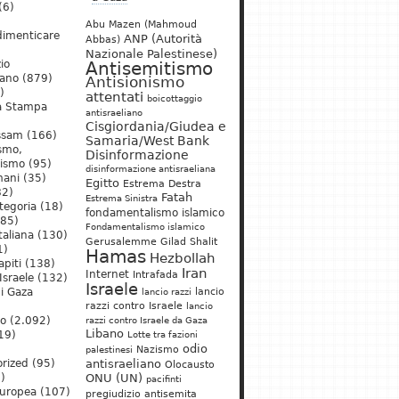
(6)
Abu Mazen (Mahmoud
dimenticare
ANP (Autorità
Abbas)
Nazionale Palestinese)
io
Antisemitismo
iano
(879)
Antisionismo
)
attentati
boicottaggio
a Stampa
antisraeliano
Cisgiordania/Giudea e
ssam
(166)
Samaria/West Bank
ismo,
Disinformazione
nismo
(95)
disinformazione antisraeliana
mani
(35)
Egitto
Estrema Destra
2)
Fatah
Estrema Sinistra
tegoria
(18)
fondamentalismo islamico
85)
Fondamentalismo islamico
taliana
(130)
Gerusalemme
Gilad Shalit
1)
Hamas
Hezbollah
apiti
(138)
Iran
Internet
Intrafada
Israele
(132)
Israele
lancio
di Gaza
lancio razzi
razzi contro Israele
lancio
mo
(2.092)
razzi contro Israele da Gaza
Libano
19)
Lotte tra fazioni
odio
)
Nazismo
palestinesi
rized
(95)
antisraeliano
Olocausto
)
ONU (UN)
pacifinti
uropea
(107)
pregiudizio antisemita