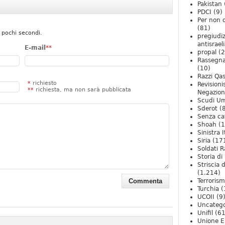
Pakistan
PDCI
(9)
Per non 
(81)
 pochi secondi.
pregiudiz
antisrael
E-mail
**
propal
(2
Rassegn
(10)
Razzi Qa
*
richiesto
Revision
**
richiesta, ma non sarà pubblicata
Negazio
Scudi U
Sderot
(8
Senza ca
Shoah
(1
Sinistra I
Siria
(17
Soldati R
Storia di 
Striscia 
(1.214)
Terroris
Turchia
(
UCOII
(9
Uncatego
Unifil
(61
Unione E