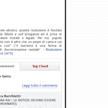
polo ebraico, questa risoluzione è fondata
lla falsità e sull´arroganza ed è priva di
alore morale o legale. Per noi, popolo
to non è altro che un pezzo di carta e noi
o così"
["il sionismo è una forma di
i discriminazione razziale" -
Risoluzione
re 1975
]
Commenti
Tag Cloud
o Tanto
Leggi tutto il commento
ca Burchietti
NA RAI ! LE NOTIZIE DEVONO ESSERE
UPERPARTES