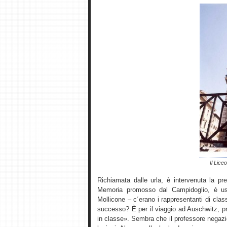
Il Lice
Richiamata dalle urla, è intervenuta la pre
Memoria promosso dal Campidoglio, è usc
Mollicone – c´erano i rappresentanti di clas
successo? È per il viaggio ad Auschwitz, p
in classe». Sembra che il professore negazi