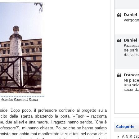
Daniel
vergogn
Daniel
Pazzesc
ne parli
dall'acc
France
Mi piac
una sola
seconda
o Artistico Ripetta di Roma
side. Dopo poco, il professore contrario al progetto sulla
ito dalla stanza sbattendo la porta. «Fuori – racconta
se, due allievi e una madre. I ragazzi hanno sentito. “Che è
Categorie
rofessore?”, mi hanno chiesto. Poi so che ne hanno parlato
onista non abbia mai manifestato le sue tesi nel corso delle
A.N.P.
(3