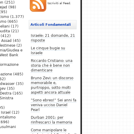
en
(251)
Iscriviti al Feed.
ejad
(98)
(95)
tismo
(1.377)
ismo
(665)
Articoli Fondamentali
eliani
(17)
audita
(21)
Israele: 21 domande, 21
(412)
risposte
l Assad
(45)
lestinese
(2)
Le cinque bugie su
ania/Giudea e
Israele
West Bank
Riccardo Cristiano: una
formazione
storia che è bene non
dimenticare
mazione
(485)
Bruno Zevi: un discorso
62)
memorabile e,
ldwasser
(35)
purtroppo, sotto molti
gev
(35)
aspetti ancora attuale
Destra
(165)
Sinistra
"Sono ebreo!" Sei anni fa
veniva ucciso Daniel
95)
Pearl
Israel
(12)
ntalismo
Durban 2001: per
(696)
rinfrescarci la memoria
Musulmani
Come manipolare le