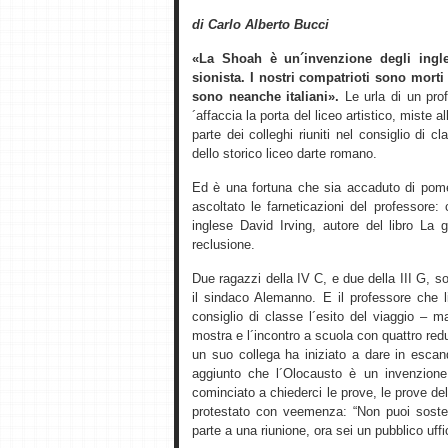
di Carlo Alberto Bucci
«La Shoah è un´invenzione degli ingle
sionista. I nostri compatrioti sono morti
sono neanche italiani».
Le urla di un prof
´affaccia la porta del liceo artistico, miste 
parte dei colleghi riuniti nel consiglio di
dello storico liceo darte romano.
Ed è una fortuna che sia accaduto di pome
ascoltato le farneticazioni del professore:
inglese David Irving, autore del libro La 
reclusione.
Due ragazzi della IV C, e due della III G,
il sindaco Alemanno. E il professore che li
consiglio di classe l´esito del viaggio – 
mostra e l´incontro a scuola con quattro re
un suo collega ha iniziato a dare in esca
aggiunto che l´Olocausto è un invenzione
cominciato a chiederci le prove, le prove del
protestato con veemenza: “Non puoi soste
parte a una riunione, ora sei un pubblico uffic