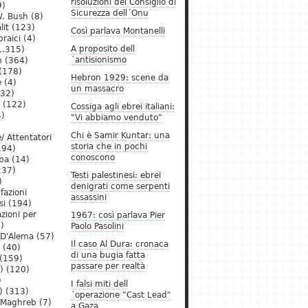
risoluzioni del Consiglio di
9)
Sicurezza dell´Onu
. Bush
(8)
lit
(123)
Così parlava Montanelli
raici
(4)
A proposito dell
1.315)
´antisionismo
h
(364)
(178)
Hebron 1929: scene da
e
(4)
un massacro
32)
(122)
Cossiga agli ebrei italiani:
)
"Vi abbiamo venduto"
Chi è Samir Kuntar: una
/ Attentatori
storia che in pochi
194)
conoscono
ba
(14)
237)
Testi palestinesi: ebrei
)
denigrati come serpenti
 fazioni
assassini
si
(194)
zioni per
1967: così parlava Pier
)
Paolo Pasolini
 D'Alema
(57)
Il caso Al Dura: cronaca
(40)
di una bugia fatta
(159)
passare per realtà
)
(120)
)
I falsi miti dell
)
(313)
´operazione "Cast Lead"
l Maghreb
(7)
a Gaza