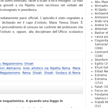
un uomo stressato, facile a scatti d´ira e misogino. Le frasi
Abu Maz
ta giovedì a via Ripetta sono racchiuse nel verbale del
Ahmadin
riconsegnato in presidenza.
Al Qaida
Antisemi
Antision
ediatamente passi ufficiali. L´episodio è stato segnalato a
Arabi isra
dichiarato ieri il capo d´istituto, Maria Teresa Strani. È
Arabia S
 un provvedimento di censura nei confronti del professore che
Attentati
istituto e, oppure, alla disciplinare dell´Ufficio scolastico
Bashar e
causa pa
Cisgiord
Samaria/
(306)
Controin
(108)
Disinfor
o, Negazionismo
,
Shoah
Egitto
(2
Ehud Go
anni Alemanno
,
liceo artistico via Ripetta Roma
,
Maria
Eldad Re
 Negazionismo
,
Roma
,
Shoah
,
Shoah
,
Sindaco di Roma
Estrema 
Estrema 
(153)
Fatah
(3
Focus on 
Fondame
islamico
e negazionista. A quando una legge in
Fratelli 
(52)