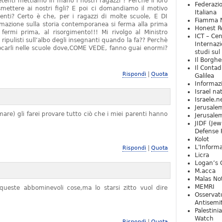
tenti mettiamo in mano i nostri ragazzi ? Perchè il loro
Federazio
mettere ai nostri figli? E poi ci domandiamo il motivo
Italiana
denti? Certo è che, per i ragazzi di molte scuole, E DI
Fiamma N
zione sulla storia contemporanea si ferma alla prima
Honest Re
rmi prima, al risorgimento!!! Mi rivolgo al Ministro
ICT – Cen
 ripulisti sull’albo degli insegnanti quando la fa?? Perchè
Internazi
locarli nelle scuole dove,COME VEDE, fanno guai enormi?
studi sul
Il Borghe
Il Contad
|
Rispondi
Quota
Galilea
Informaz
Israel na
Israele.n
Jerusale
are) gli farei provare tutto ciò che i miei parenti hanno
Jerusale
JIDF (Jew
Defense 
Kolot
L'Informa
|
Rispondi
Quota
Licra
Logan’s 
M.acca
Malas Not
MEMRI
ueste abbominevoli cose,ma lo starsi zitto vuol dire
Osservat
Antisemi
Palestini
Watch
|
Rispondi
Quota