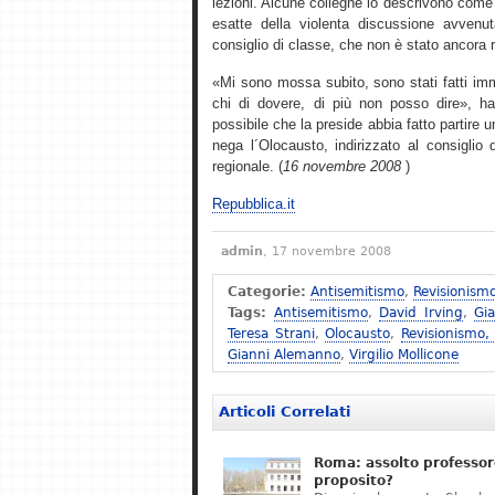
lezioni. Alcune colleghe lo descrivono come 
esatte della violenta discussione avvenu
consiglio di classe, che non è stato ancora 
«Mi sono mossa subito, sono stati fatti imm
chi di dovere, di più non posso dire», ha 
possibile che la preside abbia fatto partire
nega l´Olocausto, indirizzato al consiglio d´
regionale. (
16 novembre 2008
)
Repubblica.it
admin
, 17 novembre 2008
Categorie:
Antisemitismo
,
Revisionism
Tags:
Antisemitismo
,
David Irving
,
Gi
Teresa Strani
,
Olocausto
,
Revisionismo,
Gianni Alemanno
,
Virgilio Mollicone
Articoli Correlati
Roma: assolto professor
proposito?