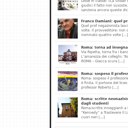
Disse in classe: «La Shoah 
giudici il fatto non sussis
sanziona ancora queste dic
Franco Damiani: quel pr
Quel prof negazionista lasci
volte. Il provveditore: non 
nominato quattro volte […
Roma: torna ad insegnar
Via Ripetta, torna fra i ban
L’amarezza dei colleghi: “A
ROMA – Giacca scura […]
Roma: sospeso il profes
Roma: sospeso il professor
è finita. Il portone del lice
professor Roberto […]
Roma: scritte neonazist
dagli studenti
Roma:scritte inneggianti a H
“Kennedy” a Trastevere Il 
cuori neri […]