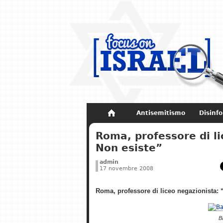
Antisemitismo
Disinf
Non dimenticare
Storia di Israel
Roma, professore di l
Non esiste”
admin
17 novembre 2008
Roma, professore di liceo negazionista:
B