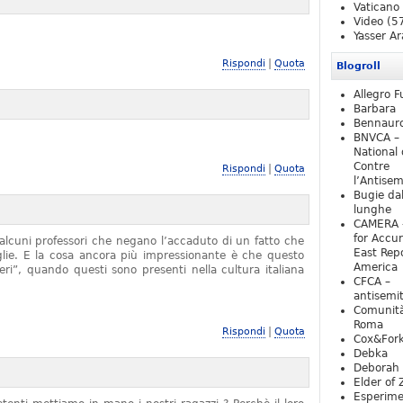
Vaticano
Video
(5
Yasser Ar
|
Rispondi
Quota
Blogroll
Allegro F
Barbara
Bennaur
BNVCA –
National 
Contre
|
Rispondi
Quota
l’Antise
Bugie da
lunghe
CAMERA 
for Accur
alcuni professori che negano l’accaduto di un fatto che
East Repo
iglie. E la cosa ancora più impressionante è che questo
America
ieri”, quando questi sono presenti nella cultura italiana
CFCA –
antisemi
Comunità
Roma
|
Rispondi
Quota
Cox&For
Debka
Deborah 
Elder of 
Esperim