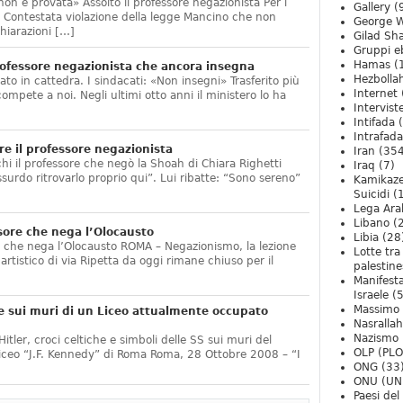
non è provata» Assolto il professore negazionista Per i
Gallery
(
te. Contestata violazione della legge Mancino che non
George W
hiarazioni […]
Gilad Sha
Gruppi eb
Hamas
(
ofessore negazionista che ancora insegna
Hezbolla
ato in cattedra. I sindacati: «Non insegni» Trasferito più
Internet
compete a noi. Negli ultimi otto anni il ministero lo ha
Intervist
]
Intifada
(
Intrafada
e il professore negazionista
Iran
(354
chi il professore che negò la Shoah di Chiara Righetti
Iraq
(7)
ssurdo ritrovarlo proprio qui”. Lui ribatte: “Sono sereno”
Kamikaze
Suicidi
(
Lega Ara
Libano
(
sore che nega l’Olocausto
Libia
(28
e che nega l’Olocausto ROMA – Negazionismo, la lezione
Lotte tra
o artistico di via Ripetta da oggi rimane chiuso per il
palestine
Manifesta
Israele
(5
Massimo
e sui muri di un Liceo attualmente occupato
Nasrallah
Nazismo
itler, croci celtiche e simboli delle SS sui muri del
OLP (PLO
Liceo “J.F. Kennedy” di Roma Roma, 28 Ottobre 2008 – “I
ONG
(33
ONU (UN
Paesi de