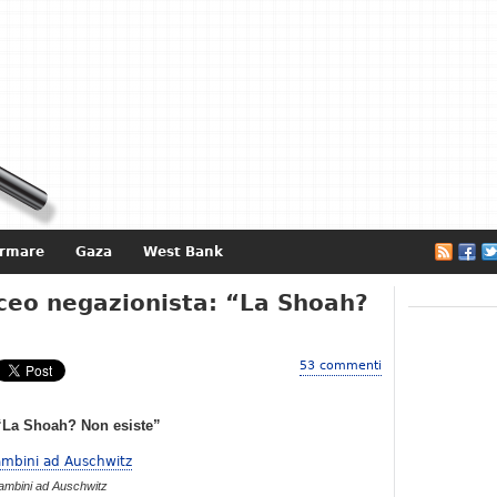
ormare
Gaza
West Bank
e
iceo negazionista: “La Shoah?
53 commenti
 “La Shoah? Non esiste”
ambini ad Auschwitz