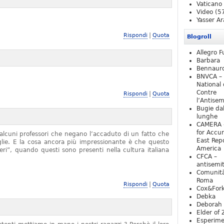
Vaticano
Video
(5
Yasser Ar
|
Rispondi
Quota
Blogroll
Allegro F
Barbara
Bennaur
BNVCA –
National 
Contre
|
Rispondi
Quota
l’Antise
Bugie da
lunghe
CAMERA 
for Accur
alcuni professori che negano l’accaduto di un fatto che
East Repo
iglie. E la cosa ancora più impressionante è che questo
America
ieri”, quando questi sono presenti nella cultura italiana
CFCA –
antisemi
Comunità
Roma
|
Rispondi
Quota
Cox&For
Debka
Deborah 
Elder of 
Esperim