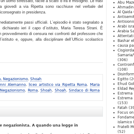
un uomo stressato, facile a scatti d´ira e misogino. Le frasi
Abu Maz
ta giovedì a via Ripetta sono racchiuse nel verbale del
Ahmadin
riconsegnato in presidenza.
Al Qaida
Antisemi
Antision
ediatamente passi ufficiali. L´episodio è stato segnalato a
Arabi isra
dichiarato ieri il capo d´istituto, Maria Teresa Strani. È
Arabia S
 un provvedimento di censura nei confronti del professore che
Attentati
istituto e, oppure, alla disciplinare dell´Ufficio scolastico
Bashar e
causa pa
Cisgiord
Samaria/
(306)
Controin
(108)
Disinfor
o, Negazionismo
,
Shoah
Egitto
(2
Ehud Go
anni Alemanno
,
liceo artistico via Ripetta Roma
,
Maria
Eldad Re
 Negazionismo
,
Roma
,
Shoah
,
Shoah
,
Sindaco di Roma
Estrema 
Estrema 
(153)
Fatah
(3
Focus on 
Fondame
islamico
e negazionista. A quando una legge in
Fratelli 
(52)