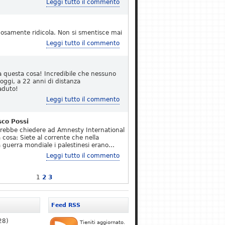
Leggi tutto il commento
osamente ridicola. Non si smentisce mai
Leggi tutto il commento
a questa cosa! Incredibile che nessuno
 oggi, a 22 anni di distanza
aduto!
Leggi tutto il commento
sco Possi
erebbe chiedere ad Amnesty International
 cosa: Siete al corrente che nella
 guerra mondiale i palestinesi erano…
Leggi tutto il commento
1
2
3
Feed RSS
28)
Tieniti aggiornato.