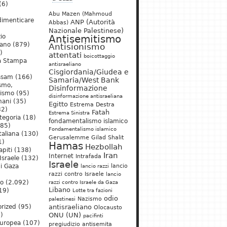
(6)
Abu Mazen (Mahmoud
dimenticare
ANP (Autorità
Abbas)
Nazionale Palestinese)
io
Antisemitismo
iano
(879)
Antisionismo
)
attentati
boicottaggio
a Stampa
antisraeliano
Cisgiordania/Giudea e
ssam
(166)
Samaria/West Bank
ismo,
Disinformazione
nismo
(95)
disinformazione antisraeliana
mani
(35)
Egitto
Estrema Destra
2)
Fatah
Estrema Sinistra
tegoria
(18)
fondamentalismo islamico
85)
Fondamentalismo islamico
taliana
(130)
Gerusalemme
Gilad Shalit
1)
Hamas
Hezbollah
apiti
(138)
Iran
Internet
Intrafada
Israele
(132)
Israele
lancio
di Gaza
lancio razzi
razzi contro Israele
lancio
mo
(2.092)
razzi contro Israele da Gaza
Libano
19)
Lotte tra fazioni
odio
)
Nazismo
palestinesi
rized
(95)
antisraeliano
Olocausto
)
ONU (UN)
pacifinti
uropea
(107)
pregiudizio antisemita