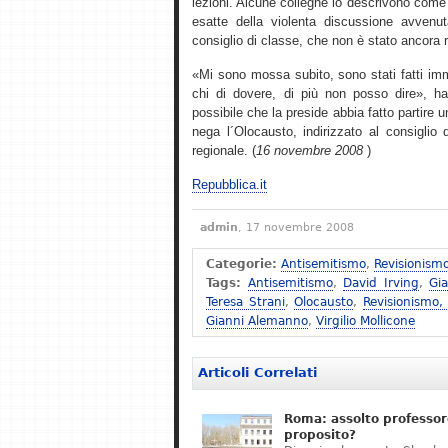
lezioni. Alcune colleghe lo descrivono come 
esatte della violenta discussione avvenu
consiglio di classe, che non è stato ancora 
«Mi sono mossa subito, sono stati fatti imm
chi di dovere, di più non posso dire», ha 
possibile che la preside abbia fatto partire
nega l´Olocausto, indirizzato al consiglio d´
regionale. (
16 novembre 2008
)
Repubblica.it
admin
, 17 novembre 2008
Categorie:
Antisemitismo
,
Revisionism
Tags:
Antisemitismo
,
David Irving
,
Gi
Teresa Strani
,
Olocausto
,
Revisionismo,
Gianni Alemanno
,
Virgilio Mollicone
Articoli Correlati
Roma: assolto professor
proposito?