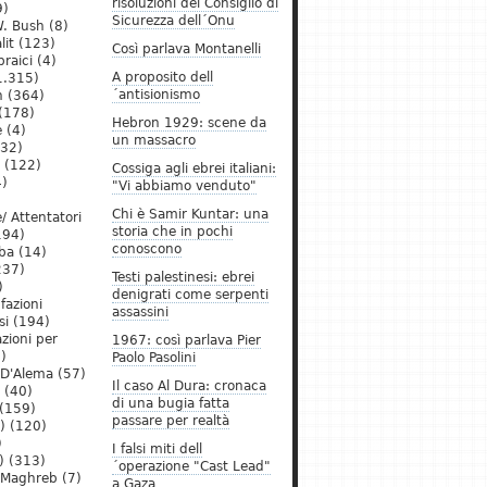
risoluzioni del Consiglio di
9)
Sicurezza dell´Onu
. Bush
(8)
lit
(123)
Così parlava Montanelli
raici
(4)
A proposito dell
1.315)
´antisionismo
h
(364)
(178)
Hebron 1929: scene da
e
(4)
un massacro
32)
(122)
Cossiga agli ebrei italiani:
)
"Vi abbiamo venduto"
Chi è Samir Kuntar: una
/ Attentatori
storia che in pochi
194)
conoscono
ba
(14)
237)
Testi palestinesi: ebrei
)
denigrati come serpenti
 fazioni
assassini
si
(194)
zioni per
1967: così parlava Pier
)
Paolo Pasolini
 D'Alema
(57)
Il caso Al Dura: cronaca
(40)
di una bugia fatta
(159)
passare per realtà
)
(120)
)
I falsi miti dell
)
(313)
´operazione "Cast Lead"
l Maghreb
(7)
a Gaza