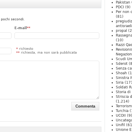
Pakistan
PDCI
(9)
Per non 
(81)
 pochi secondi.
pregiudiz
antisrael
E-mail
**
propal
(2
Rassegn
(10)
Razzi Qa
*
richiesto
Revision
**
richiesta, ma non sarà pubblicata
Negazio
Scudi U
Sderot
(8
Senza ca
Shoah
(1
Sinistra I
Siria
(17
Soldati R
Storia di 
Striscia 
(1.214)
Terroris
Turchia
(
UCOII
(9
Uncatego
Unifil
(61
Unione E