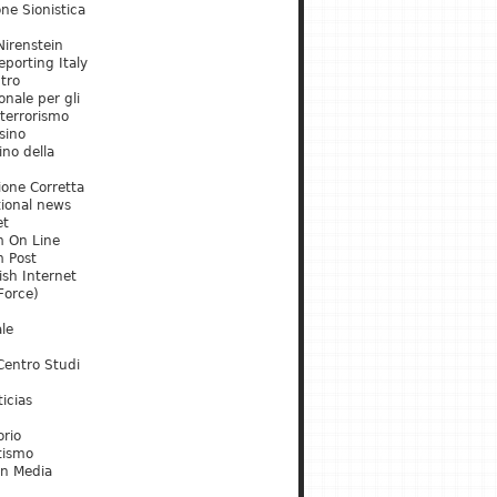
ne Sionistica
irenstein
porting Italy
tro
onale per gli
 terrorismo
sino
ino della
ione Corretta
tional news
et
m On Line
m Post
ish Internet
Force)
le
Centro Studi
icias
orio
tismo
an Media