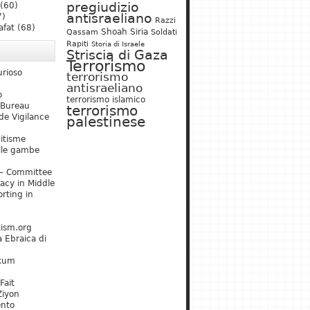
pregiudizio
(60)
antisraeliano
7)
Razzi
afat
(68)
Shoah
Siria
Qassam
Soldati
Rapiti
Storia di Israele
Striscia di Gaza
Terrorismo
urioso
terrorismo
antisraeliano
o
terrorismo islamico
 Bureau
terrorismo
de Vigilance
palestinese
mitisme
lle gambe
– Committee
acy in Middle
rting in
tism.org
 Ebraica di
kum
Fait
Ziyon
ento