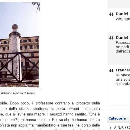
Daniel
vergogn
Daniel
Pazzesc
ne parli
dall'acc
France
Mi piac
una sola
seconda
o Artistico Ripetta di Roma
side. Dopo poco, il professore contrario al progetto sulla
ito dalla stanza sbattendo la porta. «Fuori – racconta
se, due allievi e una madre. I ragazzi hanno sentito. “Che è
Categorie
rofessore?”, mi hanno chiesto. Poi so che ne hanno parlato
onista non abbia mai manifestato le sue tesi nel corso delle
A.N.P.
(3