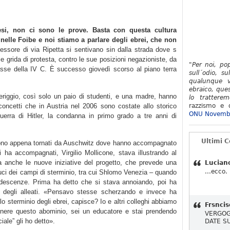
si, non ci sono le prove. Basta con questa cultura
 nelle Foibe e noi stiamo a parlare degli ebrei, che non
essore di via Ripetta si sentivano sin dalla strada dove s
alle grida di protesta, contro le sue posizioni negazioniste, da
"Per noi, po
 classe della IV C. È successo giovedì scorso al piano terra
sull´odio, su
qualunque v
ebraico, ques
riggio, così solo un paio di studenti, e una madre, hanno
lo tratterem
 concetti che in Austria nel 2006 sono costate allo storico
razzismo e d
ONU Novemb
guerra di Hitler, la condanna in primo grado a tre anni di
Ultimi 
 sono appena tornati da Auschwitz dove hanno accompagnato
 ha accompagnati, Virgilio Mollicone, stava illustrando al
ma anche le nuove iniziative del progetto, che prevede una
Lucian
...ecco.
duci dei campi di sterminio, tra cui Shlomo Venezia – quando
ndescenze. Prima ha detto che si stava annoiando, poi ha
 degli alleati. «Pensavo stesse scherzando e invece ha
lo sterminio degli ebrei, capisce? Io e altri colleghi abbiamo
Frsncis
nere questo abominio, sei un educatore e stai prendendo
VERGOG
iale” gli ho detto».
DATE S