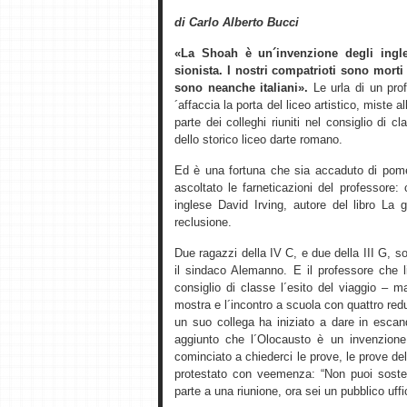
di Carlo Alberto Bucci
«La Shoah è un´invenzione degli ingle
sionista. I nostri compatrioti sono morti
sono neanche italiani».
Le urla di un prof
´affaccia la porta del liceo artistico, miste 
parte dei colleghi riuniti nel consiglio di
dello storico liceo darte romano.
Ed è una fortuna che sia accaduto di pome
ascoltato le farneticazioni del professore:
inglese David Irving, autore del libro La 
reclusione.
Due ragazzi della IV C, e due della III G,
il sindaco Alemanno. E il professore che li
consiglio di classe l´esito del viaggio – 
mostra e l´incontro a scuola con quattro re
un suo collega ha iniziato a dare in esca
aggiunto che l´Olocausto è un invenzione
cominciato a chiederci le prove, le prove del
protestato con veemenza: “Non puoi soste
parte a una riunione, ora sei un pubblico uffic