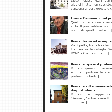
Disse in classe: «La Shoah 
giudici il fatto non sussis
sanziona ancora queste dic
Franco Damiani: quel pr
Quel prof negazionista lasci
volte. Il provveditore: non 
nominato quattro volte […
Roma: torna ad insegnar
Via Ripetta, torna fra i ban
L’amarezza dei colleghi: “A
ROMA – Giacca scura […]
Roma: sospeso il profes
Roma: sospeso il professor
è finita. Il portone del lice
professor Roberto […]
Roma: scritte neonazist
dagli studenti
Roma:scritte inneggianti a H
“Kennedy” a Trastevere Il 
cuori neri […]