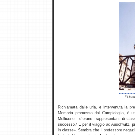
Il Lice
Richiamata dalle urla, è intervenuta la pre
Memoria promosso dal Campidoglio, è usc
Mollicone – c´erano i rappresentanti di clas
successo? È per il viaggio ad Auschwitz, p
in classe». Sembra che il professore negazi