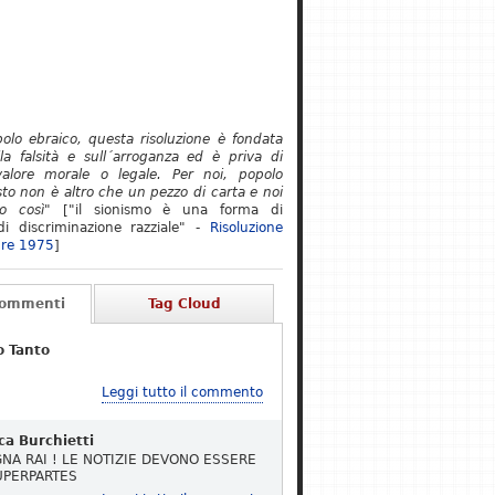
polo ebraico, questa risoluzione è fondata
lla falsità e sull´arroganza ed è priva di
alore morale o legale. Per noi, popolo
to non è altro che un pezzo di carta e noi
o così"
["il sionismo è una forma di
i discriminazione razziale" -
Risoluzione
re 1975
]
Commenti
Tag Cloud
o Tanto
Leggi tutto il commento
ca Burchietti
NA RAI ! LE NOTIZIE DEVONO ESSERE
UPERPARTES