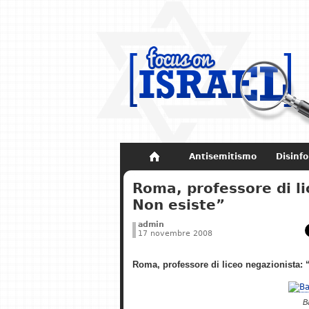
Antisemitismo
Disinf
Non dimenticare
Storia di Israel
Roma, professore di l
Non esiste”
admin
17 novembre 2008
Roma, professore di liceo negazionista:
B