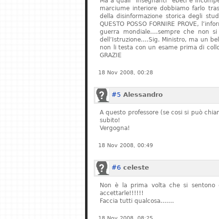
Ma a quali “insegnanti” ebeti e incompe
marciume interiore dobbiamo farlo tras
della disinformazione storica degli stu
QUESTO POSSO FORNIRE PROVE, l’informa
guerra mondiale….sempre che non si fe
dell’Istruzione….Sig. Ministro, ma un bel
non li testa con un esame prima di col
GRAZIE
18 Nov 2008, 00:28
#5
Alessandro
A questo professore (se cosi si può chiam
subito!
Vergogna!
18 Nov 2008, 00:49
#6
celeste
Non è la prima volta che si sentono q
accettarle!!!!!!
Faccia tutti qualcosa…….
18 Nov 2008, 08:25