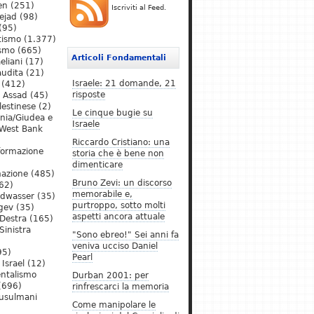
en
(251)
Iscriviti al Feed.
ejad
(98)
(95)
tismo
(1.377)
ismo
(665)
Articoli Fondamentali
eliani
(17)
audita
(21)
Israele: 21 domande, 21
(412)
risposte
l Assad
(45)
lestinese
(2)
Le cinque bugie su
ania/Giudea e
Israele
West Bank
Riccardo Cristiano: una
formazione
storia che è bene non
dimenticare
mazione
(485)
Bruno Zevi: un discorso
62)
memorabile e,
ldwasser
(35)
purtroppo, sotto molti
gev
(35)
aspetti ancora attuale
Destra
(165)
Sinistra
"Sono ebreo!" Sei anni fa
veniva ucciso Daniel
95)
Pearl
Israel
(12)
ntalismo
Durban 2001: per
(696)
rinfrescarci la memoria
Musulmani
Come manipolare le