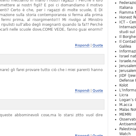
tenti mettiamo in mano i nostri ragazzi ? Perchè il loro
Federazio
mettere ai nostri figli? E poi ci domandiamo il motivo
Italiana
denti? Certo è che, per i ragazzi di molte scuole, E DI
Fiamma N
zione sulla storia contemporanea si ferma alla prima
Honest Re
rmi prima, al risorgimento!!! Mi rivolgo al Ministro
ICT – Cen
 ripulisti sull’albo degli insegnanti quando la fa?? Perchè
Internazi
locarli nelle scuole dove,COME VEDE, fanno guai enormi?
studi sul
Il Borghe
Il Contad
|
Rispondi
Quota
Galilea
Informaz
Israel na
Israele.n
Jerusale
are) gli farei provare tutto ciò che i miei parenti hanno
Jerusale
JIDF (Jew
Defense 
Kolot
L'Informa
|
Rispondi
Quota
Licra
Logan’s 
M.acca
Malas Not
MEMRI
ueste abbominevoli cose,ma lo starsi zitto vuol dire
Osservat
Antisemi
Palestini
Watch
|
Rispondi
Quota