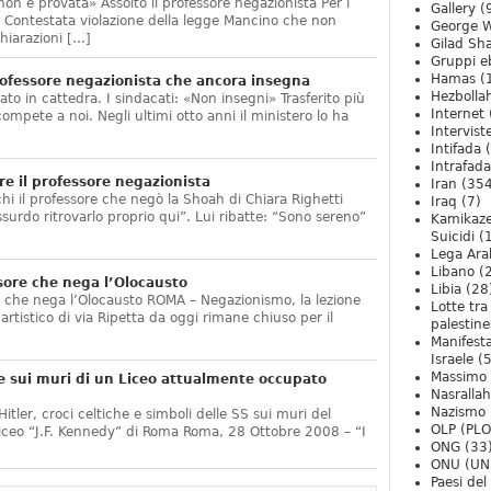
non è provata» Assolto il professore negazionista Per i
Gallery
(
te. Contestata violazione della legge Mancino che non
George W
hiarazioni […]
Gilad Sha
Gruppi eb
Hamas
(
ofessore negazionista che ancora insegna
Hezbolla
ato in cattedra. I sindacati: «Non insegni» Trasferito più
Internet
compete a noi. Negli ultimi otto anni il ministero lo ha
Intervist
]
Intifada
(
Intrafada
e il professore negazionista
Iran
(354
chi il professore che negò la Shoah di Chiara Righetti
Iraq
(7)
ssurdo ritrovarlo proprio qui”. Lui ribatte: “Sono sereno”
Kamikaze
Suicidi
(
Lega Ara
Libano
(
sore che nega l’Olocausto
Libia
(28
e che nega l’Olocausto ROMA – Negazionismo, la lezione
Lotte tra
o artistico di via Ripetta da oggi rimane chiuso per il
palestine
Manifesta
Israele
(5
Massimo
e sui muri di un Liceo attualmente occupato
Nasrallah
Nazismo
itler, croci celtiche e simboli delle SS sui muri del
OLP (PLO
Liceo “J.F. Kennedy” di Roma Roma, 28 Ottobre 2008 – “I
ONG
(33
ONU (UN
Paesi de