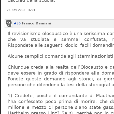
cacciati dalla scuola.
24 Nov 2008, 16:01
#36
Franco Damiani
Il revisionismo olocaustico è una serissima cor
che va studiata e semmai confutata, n
Rispondete alle seguenti dodici facili domandi
Alcune semplici domande agli sterminazionisti
Chiunque creda alla realtà dell’Olocausto e d
deve essere in grado di rispondere alle dom
Ponete queste domande agli storici, ai giorna
persone che difendono la tesi della storiografia 
1) Credete, poiché il comandante di Mauthau
l’ha confessato poco prima di morire, che d
milione e mezzo di persone siano state gassa
Hartheim presso Linz? Se sì, perché non lo 