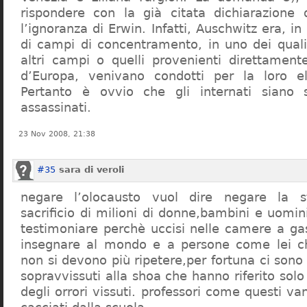
rispondere con la già citata dichiarazione 
l’ignoranza di Erwin. Infatti, Auschwitz era, in
di campi di concentramento, in uno dei quali 
altri campi o quelli provenienti direttamente
d’Europa, venivano condotti per la loro eli
Pertanto è ovvio che gli internati siano st
assassinati.
23 Nov 2008, 21:38
#35
sara di veroli
negare l’olocausto vuol dire negare la st
sacrificio di milioni di donne,bambini e uomi
testimoniare perchè uccisi nelle camere a ga
insegnare al mondo e a persone come lei ch
non si devono più ripetere,per fortuna ci sono
sopravvissuti alla shoa che hanno riferito so
degli orrori vissuti. professori come questi 