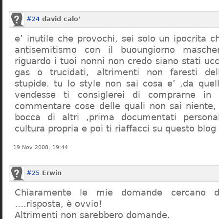
#24
david calo’
e’ inutile che provochi, sei solo un ipocrita 
antisemitismo con il buoungiorno masche
riguardo i tuoi nonni non credo siano stati uc
gas o trucidati, altrimenti non faresti d
stupide. tu lo style non sai cosa e’ ,da quel
vendesse ti consiglerei di comprarne in
commentare cose delle quali non sai niente,
bocca di altri ,prima documentati persona
cultura propria e poi ti riaffacci su questo blog
19 Nov 2008, 19:44
#25
Erwin
Chiaramente le mie domande cercano d
….risposta, è ovvio!
Altrimenti non sarebbero domande.