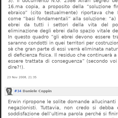
3). Il documento N.G. 2586 Affari segreti de
16.ma copia, a proposito della “soluzione f
ebraico” (cito testualmente) riportava che 
come “basi fondamentali” alla soluzione: “a) 
ebrei da tutti i settori della vita del p
eliminazione degli ebrei dallo spazio vitale d
In questo quadro “gli ebrei devono essere tra
saranno condotti in quei territori per costruzio
sè che gran parte di essi verrà eliminata nat
di deficienza fisica. Il residuo che continuerà 
essere trattata di conseguenza” (secondo vo
dire?!).
23 Nov 2008, 21:35
#34
Daniele Coppin
Erwin ripropone le solite domande allucinanti
negazionisti. Tuttavia, non credo si debba 
soddisfazione dell’ultima parola perché si finir