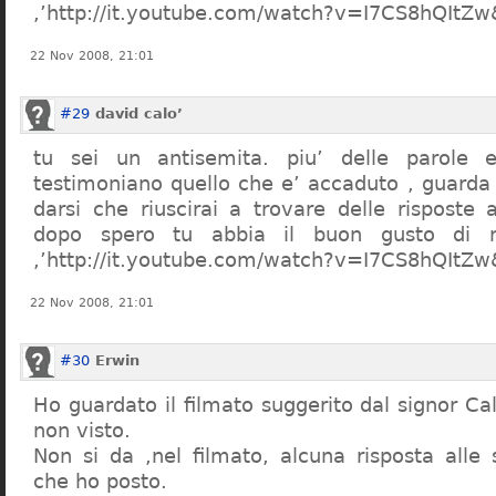
,’http://it.youtube.com/watch?v=I7CS8hQIt
22 Nov 2008, 21:01
#29
david calo’
tu sei un antisemita. piu’ delle parole e
testimoniano quello che e’ accaduto , guarda
darsi che riuscirai a trovare delle risposte
dopo spero tu abbia il buon gusto di n
,’http://it.youtube.com/watch?v=I7CS8hQIt
22 Nov 2008, 21:01
#30
Erwin
Ho guardato il filmato suggerito dal signor Ca
non visto.
Non si da ,nel filmato, alcuna risposta all
che ho posto.