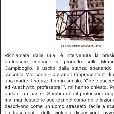
Il Liceo Artistico Ripetta di Roma
Richiamata dalle urla, è intervenuta la pres
professore contrario al progetto sulla Mem
Campidoglio, è uscito dalla stanza sbattendo 
racconta Mollicone – c´erano i rappresentanti di c
una madre. I ragazzi hanno sentito. “Che è succes
ad Auschwitz, professore?”, mi hanno chiesto. 
parlato in classe». Sembra che il professore neg
mai manifestato le sue tesi nel corso delle lezion
descrivono come un uomo stressato, facile a scat
Le frasi esatte della violenta discussione avv