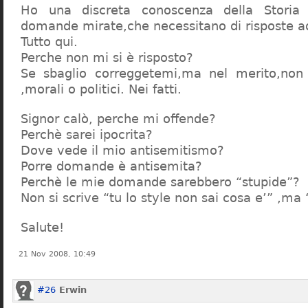
Ho una discreta conoscenza della Storia 
domande mirate,che necessitano di risposte a
Tutto qui.
Perche non mi si è risposto?
Se sbaglio correggetemi,ma nel merito,non c
,morali o politici. Nei fatti.
Signor calò, perche mi offende?
Perchè sarei ipocrita?
Dove vede il mio antisemitismo?
Porre domande è antisemita?
Perchè le mie domande sarebbero “stupide”?
Non si scrive “tu lo style non sai cosa e’” ,ma
Salute!
21 Nov 2008, 10:49
#26
Erwin