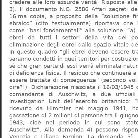
credere alle loro assurde verità. Risposta al
3). Il documento N.G. 2586 Affari segreti de
16.ma copia, a proposito della “soluzione f
ebraico” (cito testualmente) riportava che 
come “basi fondamentali” alla soluzione: “a) 
ebrei da tutti i settori della vita del p
eliminazione degli ebrei dallo spazio vitale d
In questo quadro “gli ebrei devono essere tra
saranno condotti in quei territori per costruzio
sè che gran parte di essi verrà eliminata nat
di deficienza fisica. Il residuo che continuerà 
essere trattata di conseguenza” (secondo vo
dire?!). Dichiarazione rilasciata il 16/03/1945
comandante di Auschwitz, a due ufficial
Investigation Unit dell’esercito britannico: 
ricevuto da Himmler nel maggio 1941, ho
gassazione di 2 milioni di persone tra il giugno
1943, cioè nel periodo in cui sono sta
Auschwitz”. Alla domanda 4) possono rispo
Venezia e Liliana Fargion. La domanda 5), 