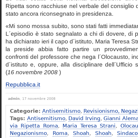
Ripetta sono racchiuse nel verbale del consiglio 
stato ancora riconsegnato in presidenza.
«Mi sono mossa subito, sono stati fatti immediatam
L´episodio è stato segnalato a chi di dovere, di 
ha dichiarato ieri il capo d´istituto, Maria Teresa S
la preside abbia fatto partire un provvedime
confronti del professore che nega l´Olocausto, ind
d´istituto e, oppure, alla disciplinare dell´Ufficio 
(
16 novembre 2008
)
Repubblica.it
admin
, 17 novembre 2008
Categorie:
Antisemitismo
,
Revisionismo, Negaz
Tags:
Antisemitismo
,
David Irving
,
Gianni Alem
via Ripetta Roma
,
Maria Teresa Strani
,
Olocau
Negazionismo
,
Roma
,
Shoah
,
Shoah
,
Sindac