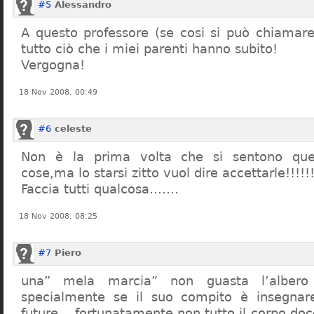
#5
Alessandro
A questo professore (se cosi si può chiamare)
tutto ciò che i miei parenti hanno subito!
Vergogna!
18 Nov 2008, 00:49
#6
celeste
Non è la prima volta che si sentono que
cose,ma lo starsi zitto vuol dire accettarle!!!!!
Faccia tutti qualcosa…….
18 Nov 2008, 08:25
#7
Piero
una” mela marcia” non guasta l’alber
specialmente se il suo compito è insegnare
future… fortunatamente non tutto il corpo doc