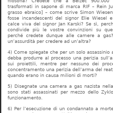
filosofia? Credete che a Belzec 900.000 
trasformati in sapone di marca RIF – Rein Ju
grasso ebraico] – come scrive Simon Wiesent
fosse incandescenti del signor Elie Wiesel 
calce viva del signor Jan Karski? Se sì, perc
condivide più le vostre convinzioni su que
perché credete dunque alle camere a gas?
un’assurdità per credere ad un’altra?
4) Come spiegate che per un solo assassinio a 
debba produrre al processo una perizia sull’
sui proiettili, mentre per nessuno dei proc
concentramento una perizia dell’arma del reat
quando erano in causa milioni di morti?
5) Disegnate una camera a gas nazista nella
sono stati assassinati per mezzo dello Zykl
funzionamento.
6) Per l’esecuzione di un condannato a mort