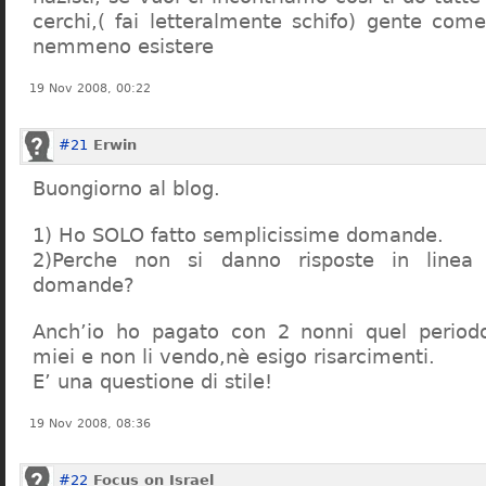
cerchi,( fai letteralmente schifo) gente co
nemmeno esistere
19 Nov 2008, 00:22
#21
Erwin
Buongiorno al blog.
1) Ho SOLO fatto semplicissime domande.
2)Perche non si danno risposte in linea 
domande?
Anch’io ho pagato con 2 nonni quel period
miei e non li vendo,nè esigo risarcimenti.
E’ una questione di stile!
19 Nov 2008, 08:36
#22
Focus on Israel