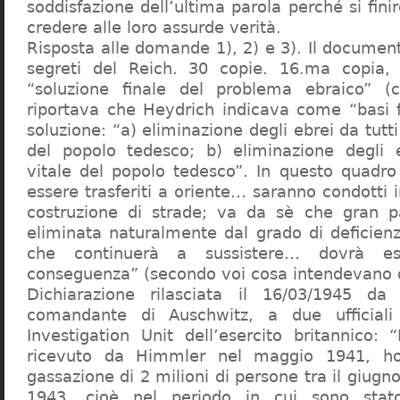
soddisfazione dell’ultima parola perché si finir
credere alle loro assurde verità.
Risposta alle domande 1), 2) e 3). Il documen
segreti del Reich. 30 copie. 16.ma copia, 
“soluzione finale del problema ebraico” (c
riportava che Heydrich indicava come “basi 
soluzione: “a) eliminazione degli ebrei da tutti 
del popolo tedesco; b) eliminazione degli e
vitale del popolo tedesco”. In questo quadro
essere trasferiti a oriente… saranno condotti in
costruzione di strade; va da sè che gran pa
eliminata naturalmente dal grado di deficienza
che continuerà a sussistere… dovrà ess
conseguenza” (secondo voi cosa intendevano d
Dichiarazione rilasciata il 16/03/1945 d
comandante di Auschwitz, a due ufficial
Investigation Unit dell’esercito britannico: 
ricevuto da Himmler nel maggio 1941, ho
gassazione di 2 milioni di persone tra il giugno
1943, cioè nel periodo in cui sono sta