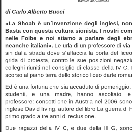
Bambini ad Auschwitz
di Carlo Alberto Bucci
«La Shoah è un´invenzione degli inglesi, non
Basta con questa cultura sionista. I nostri com
nelle Foibe e noi stiamo a parlare degli eb
neanche italiani».
Le urla di un professore di via
sin dalla strada dove s´affaccia la porta del liceo 
grida di protesta, contro le sue posizioni negazi
colleghi riuniti nel consiglio di classe della IV 
scorso al piano terra dello storico liceo darte roma
Ed è una fortuna che sia accaduto di pomeriggio, 
studenti, e una madre, hanno ascoltato le f
professore: concetti che in Austria nel 2006 sono 
inglese David Irving, autore del libro La guerra di H
primo grado a tre anni di reclusione.
Due ragazzi della IV C, e due della III G, son