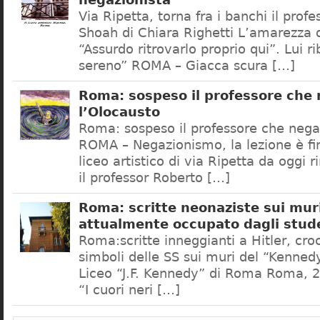
negazionista
Via Ripetta, torna fra i banchi il prof
Shoah di Chiara Righetti L’amarezza d
“Assurdo ritrovarlo proprio qui”. Lui r
sereno” ROMA – Giacca scura […]
Roma: sospeso il professore che
l’Olocausto
Roma: sospeso il professore che nega
ROMA – Negazionismo, la lezione è fini
liceo artistico di via Ripetta da oggi 
il professor Roberto […]
Roma: scritte neonaziste sui muri
attualmente occupato dagli stud
Roma:scritte inneggianti a Hitler, croc
simboli delle SS sui muri del “Kennedy
Liceo “J.F. Kennedy” di Roma Roma, 2
“I cuori neri […]