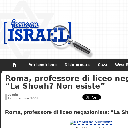
Antisemitismo
Disinformare
Gaza
West 
Roma, professore di liceo ne
Non dimenticare
Storia di Israele
“La Shoah? Non esiste”
admin
17 novembre 2008
Roma, professore di liceo negazionista: “La S