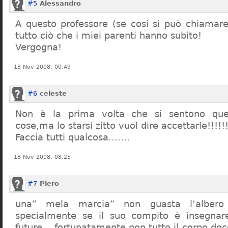
#5
Alessandro
A questo professore (se cosi si può chiamare)
tutto ciò che i miei parenti hanno subito!
Vergogna!
18 Nov 2008, 00:49
#6
celeste
Non è la prima volta che si sentono que
cose,ma lo starsi zitto vuol dire accettarle!!!!!
Faccia tutti qualcosa…….
18 Nov 2008, 08:25
#7
Piero
una” mela marcia” non guasta l’alber
specialmente se il suo compito è insegnare
future… fortunatamente non tutto il corpo doc