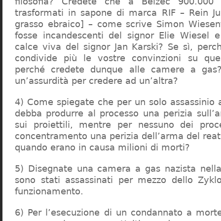
filosofia? Credete che a Belzec 900.000 
trasformati in sapone di marca RIF – Rein Ju
grasso ebraico] – come scrive Simon Wiesent
fosse incandescenti del signor Elie Wiesel 
calce viva del signor Jan Karski? Se sì, perc
condivide più le vostre convinzioni su que
perché credete dunque alle camere a gas?
un’assurdità per credere ad un’altra?
4) Come spiegate che per un solo assassinio a 
debba produrre al processo una perizia sull’
sui proiettili, mentre per nessuno dei proc
concentramento una perizia dell’arma del reat
quando erano in causa milioni di morti?
5) Disegnate una camera a gas nazista nella
sono stati assassinati per mezzo dello Zykl
funzionamento.
6) Per l’esecuzione di un condannato a mort