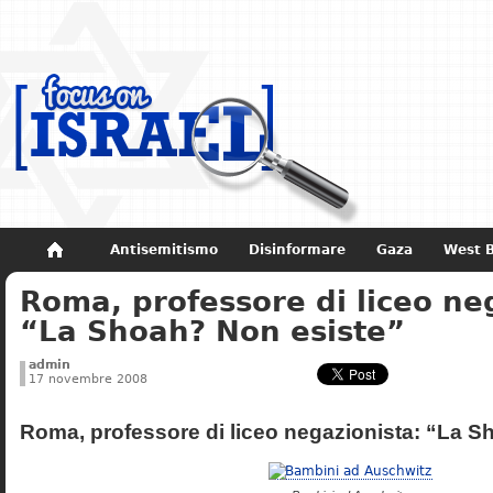
Antisemitismo
Disinformare
Gaza
West 
Roma, professore di liceo ne
Non dimenticare
Storia di Israele
“La Shoah? Non esiste”
admin
17 novembre 2008
Roma, professore di liceo negazionista: “La S