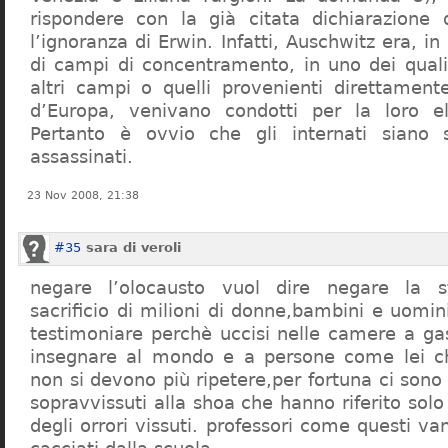
rispondere con la già citata dichiarazione 
l’ignoranza di Erwin. Infatti, Auschwitz era, in
di campi di concentramento, in uno dei quali 
altri campi o quelli provenienti direttamente
d’Europa, venivano condotti per la loro eli
Pertanto è ovvio che gli internati siano st
assassinati.
23 Nov 2008, 21:38
#35
sara di veroli
negare l’olocausto vuol dire negare la st
sacrificio di milioni di donne,bambini e uomi
testimoniare perchè uccisi nelle camere a ga
insegnare al mondo e a persone come lei ch
non si devono più ripetere,per fortuna ci sono
sopravvissuti alla shoa che hanno riferito so
degli orrori vissuti. professori come questi 