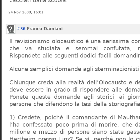
cacciati dalla scuola.
24 Nov 2008, 16:01
#36
Franco Damiani
Il revisionismo olocaustico è una serissima cor
che va studiata e semmai confutata, n
Rispondete alle seguenti dodici facili domandi
Alcune semplici domande agli sterminazionisti
Chiunque creda alla realtà dell’Olocausto e d
deve essere in grado di rispondere alle dom
Ponete queste domande agli storici, ai giorna
persone che difendono la tesi della storiografia 
1) Credete, poiché il comandante di Mauthau
l’ha confessato poco prima di morire, che d
milione e mezzo di persone siano state gassa
Hartheim presso Linz? Se sì, perché non lo 