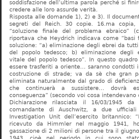
soddisfazione dell’ultima parola perché si finir
credere alle loro assurde verità.
Risposta alle domande 1), 2) e 3). Il documen
segreti del Reich. 30 copie. 16.ma copia, 
“soluzione finale del problema ebraico” (c
riportava che Heydrich indicava come “basi 
soluzione: “a) eliminazione degli ebrei da tutti 
del popolo tedesco; b) eliminazione degli e
vitale del popolo tedesco”. In questo quadro
essere trasferiti a oriente… saranno condotti in
costruzione di strade; va da sè che gran pa
eliminata naturalmente dal grado di deficienza
che continuerà a sussistere… dovrà ess
conseguenza” (secondo voi cosa intendevano d
Dichiarazione rilasciata il 16/03/1945 d
comandante di Auschwitz, a due ufficial
Investigation Unit dell’esercito britannico: 
ricevuto da Himmler nel maggio 1941, ho
gassazione di 2 milioni di persone tra il giugno
1943, cioè nel periodo in cui sono sta