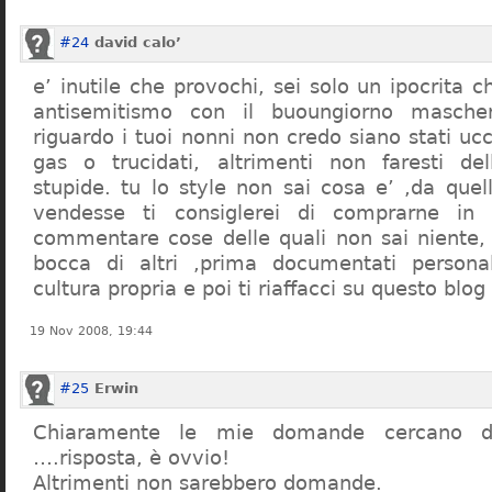
#24
david calo’
e’ inutile che provochi, sei solo un ipocrita 
antisemitismo con il buoungiorno masche
riguardo i tuoi nonni non credo siano stati uc
gas o trucidati, altrimenti non faresti d
stupide. tu lo style non sai cosa e’ ,da quel
vendesse ti consiglerei di comprarne in
commentare cose delle quali non sai niente,
bocca di altri ,prima documentati persona
cultura propria e poi ti riaffacci su questo blog
19 Nov 2008, 19:44
#25
Erwin
Chiaramente le mie domande cercano d
….risposta, è ovvio!
Altrimenti non sarebbero domande.