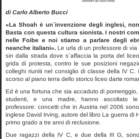
Bambini ad Auschwitz
di Carlo Alberto Bucci
«La Shoah è un´invenzione degli inglesi, non
Basta con questa cultura sionista. I nostri com
nelle Foibe e noi stiamo a parlare degli eb
neanche italiani».
Le urla di un professore di via
sin dalla strada dove s´affaccia la porta del liceo 
grida di protesta, contro le sue posizioni negazi
colleghi riuniti nel consiglio di classe della IV 
scorso al piano terra dello storico liceo darte roma
Ed è una fortuna che sia accaduto di pomeriggio, 
studenti, e una madre, hanno ascoltato le f
professore: concetti che in Austria nel 2006 sono 
inglese David Irving, autore del libro La guerra di H
primo grado a tre anni di reclusione.
Due ragazzi della IV C, e due della III G, son