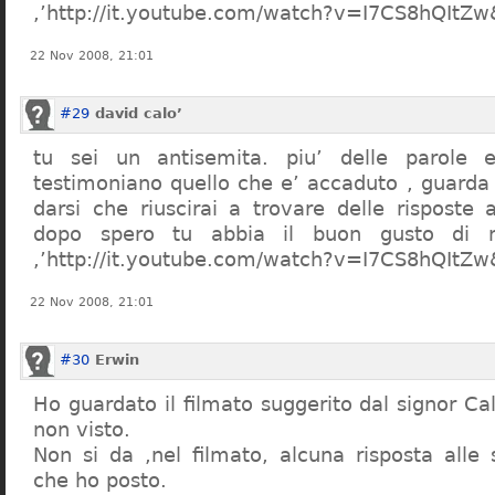
,’http://it.youtube.com/watch?v=I7CS8hQIt
22 Nov 2008, 21:01
#29
david calo’
tu sei un antisemita. piu’ delle parole e
testimoniano quello che e’ accaduto , guarda
darsi che riuscirai a trovare delle risposte
dopo spero tu abbia il buon gusto di n
,’http://it.youtube.com/watch?v=I7CS8hQIt
22 Nov 2008, 21:01
#30
Erwin
Ho guardato il filmato suggerito dal signor Ca
non visto.
Non si da ,nel filmato, alcuna risposta all
che ho posto.