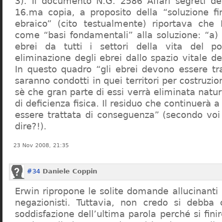
3). Il documento N.G. 2586 Affari segreti de
16.ma copia, a proposito della “soluzione f
ebraico” (cito testualmente) riportava che 
come “basi fondamentali” alla soluzione: “a) 
ebrei da tutti i settori della vita del p
eliminazione degli ebrei dallo spazio vitale d
In questo quadro “gli ebrei devono essere tra
saranno condotti in quei territori per costruzio
sè che gran parte di essi verrà eliminata nat
di deficienza fisica. Il residuo che continuerà 
essere trattata di conseguenza” (secondo vo
dire?!).
23 Nov 2008, 21:35
#34
Daniele Coppin
Erwin ripropone le solite domande allucinanti
negazionisti. Tuttavia, non credo si debba 
soddisfazione dell’ultima parola perché si finir