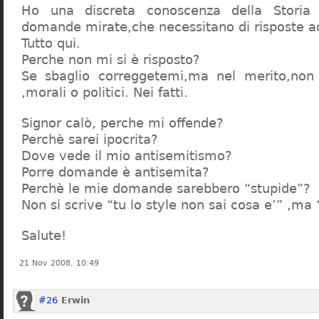
Ho una discreta conoscenza della Storia 
domande mirate,che necessitano di risposte a
Tutto qui.
Perche non mi si è risposto?
Se sbaglio correggetemi,ma nel merito,non c
,morali o politici. Nei fatti.
Signor calò, perche mi offende?
Perchè sarei ipocrita?
Dove vede il mio antisemitismo?
Porre domande è antisemita?
Perchè le mie domande sarebbero “stupide”?
Non si scrive “tu lo style non sai cosa e’” ,ma
Salute!
21 Nov 2008, 10:49
#26
Erwin