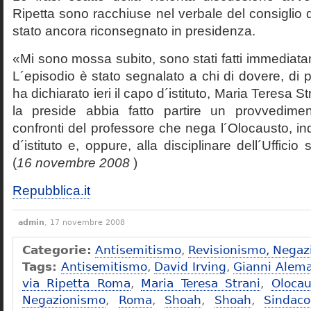
Ripetta sono racchiuse nel verbale del consiglio 
stato ancora riconsegnato in presidenza.
«Mi sono mossa subito, sono stati fatti immediatam
L´episodio è stato segnalato a chi di dovere, di 
ha dichiarato ieri il capo d´istituto, Maria Teresa S
la preside abbia fatto partire un provvedime
confronti del professore che nega l´Olocausto, ind
d´istituto e, oppure, alla disciplinare dell´Ufficio 
(
16 novembre 2008
)
Repubblica.it
admin
, 17 novembre 2008
Categorie:
Antisemitismo
,
Revisionismo, Negaz
Tags:
Antisemitismo
,
David Irving
,
Gianni Alem
via Ripetta Roma
,
Maria Teresa Strani
,
Olocau
Negazionismo
,
Roma
,
Shoah
,
Shoah
,
Sindac