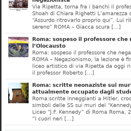
negazionista
Via Ripetta, torna fra i banchi il prof
Shoah di Chiara Righetti L’amarezza d
“Assurdo ritrovarlo proprio qui”. Lui r
sereno” ROMA – Giacca scura […]
Roma: sospeso il professore che
l’Olocausto
Roma: sospeso il professore che nega
ROMA – Negazionismo, la lezione è fini
liceo artistico di via Ripetta da oggi 
il professor Roberto […]
Roma: scritte neonaziste sui muri
attualmente occupato dagli stud
Roma:scritte inneggianti a Hitler, croc
simboli delle SS sui muri del “Kennedy
Liceo “J.F. Kennedy” di Roma Roma, 2
“I cuori neri […]