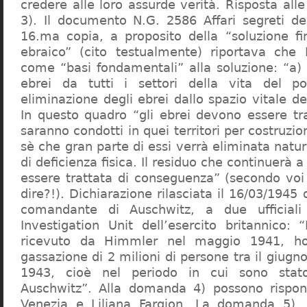
credere alle loro assurde verità. Risposta al
3). Il documento N.G. 2586 Affari segreti de
16.ma copia, a proposito della “soluzione f
ebraico” (cito testualmente) riportava che 
come “basi fondamentali” alla soluzione: “a) 
ebrei da tutti i settori della vita del p
eliminazione degli ebrei dallo spazio vitale d
In questo quadro “gli ebrei devono essere tra
saranno condotti in quei territori per costruzio
sè che gran parte di essi verrà eliminata nat
di deficienza fisica. Il residuo che continuerà 
essere trattata di conseguenza” (secondo vo
dire?!). Dichiarazione rilasciata il 16/03/1945
comandante di Auschwitz, a due ufficial
Investigation Unit dell’esercito britannico: 
ricevuto da Himmler nel maggio 1941, ho
gassazione di 2 milioni di persone tra il giugno
1943, cioè nel periodo in cui sono sta
Auschwitz”. Alla domanda 4) possono rispo
Venezia e Liliana Fargion. La domanda 5), 