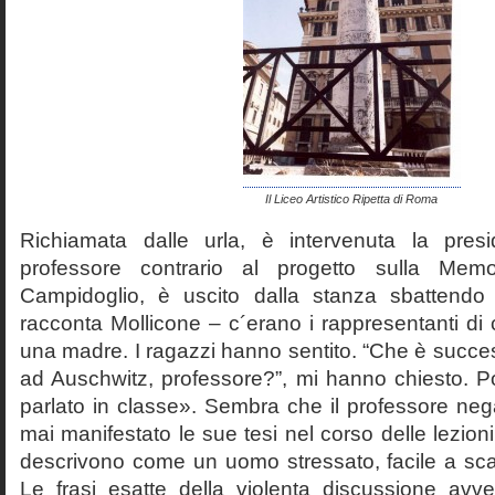
Il Liceo Artistico Ripetta di Roma
Richiamata dalle urla, è intervenuta la pres
professore contrario al progetto sulla Mem
Campidoglio, è uscito dalla stanza sbattendo 
racconta Mollicone – c´erano i rappresentanti di c
una madre. I ragazzi hanno sentito. “Che è succes
ad Auschwitz, professore?”, mi hanno chiesto. 
parlato in classe». Sembra che il professore neg
mai manifestato le sue tesi nel corso delle lezion
descrivono come un uomo stressato, facile a scat
Le frasi esatte della violenta discussione avv