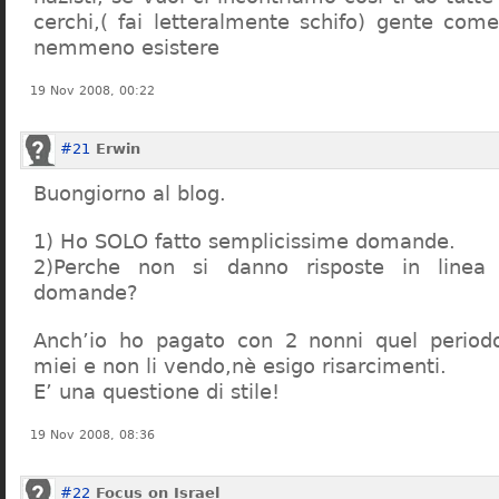
cerchi,( fai letteralmente schifo) gente co
nemmeno esistere
19 Nov 2008, 00:22
#21
Erwin
Buongiorno al blog.
1) Ho SOLO fatto semplicissime domande.
2)Perche non si danno risposte in linea 
domande?
Anch’io ho pagato con 2 nonni quel period
miei e non li vendo,nè esigo risarcimenti.
E’ una questione di stile!
19 Nov 2008, 08:36
#22
Focus on Israel