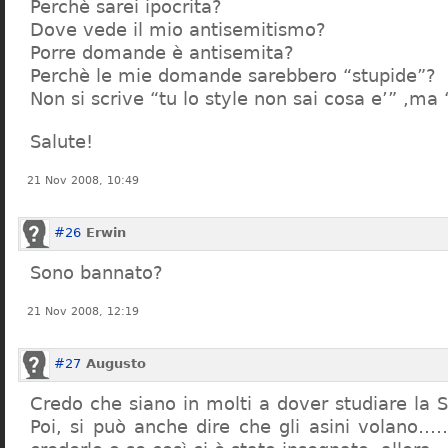
Perchè sarei ipocrita?
Dove vede il mio antisemitismo?
Porre domande è antisemita?
Perchè le mie domande sarebbero “stupide”?
Non si scrive “tu lo style non sai cosa e’” ,ma
Salute!
21 Nov 2008, 10:49
#26
Erwin
Sono bannato?
21 Nov 2008, 12:19
#27
Augusto
Credo che siano in molti a dover studiare la St
Poi, si può anche dire che gli asini volano…