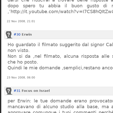
dopo spero tu abbia il buon gusto di n
,’http://it.youtube.com/watch?v=I7CS8hQIt
22 Nov 2008, 21:01
#30
Erwin
Ho guardato il filmato suggerito dal signor Ca
non visto.
Non si da ,nel filmato, alcuna risposta all
che ho posto.
Quindi le mie domande ,semplici,restano ancor
23 Nov 2008, 06:00
#31
Focus on Israel
per Erwin: le tue domande erano provocato
mancavano di alcuno studio alla base, ma 
approvare comunque i tuoi commenti perchè