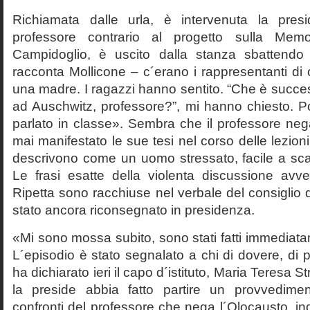
Richiamata dalle urla, è intervenuta la pres
professore contrario al progetto sulla Mem
Campidoglio, è uscito dalla stanza sbattendo 
racconta Mollicone – c´erano i rappresentanti di c
una madre. I ragazzi hanno sentito. “Che è succes
ad Auschwitz, professore?”, mi hanno chiesto. 
parlato in classe». Sembra che il professore neg
mai manifestato le sue tesi nel corso delle lezion
descrivono come un uomo stressato, facile a scat
Le frasi esatte della violenta discussione avv
Ripetta sono racchiuse nel verbale del consiglio 
stato ancora riconsegnato in presidenza.
«Mi sono mossa subito, sono stati fatti immediatam
L´episodio è stato segnalato a chi di dovere, di 
ha dichiarato ieri il capo d´istituto, Maria Teresa S
la preside abbia fatto partire un provvedime
confronti del professore che nega l´Olocausto, ind