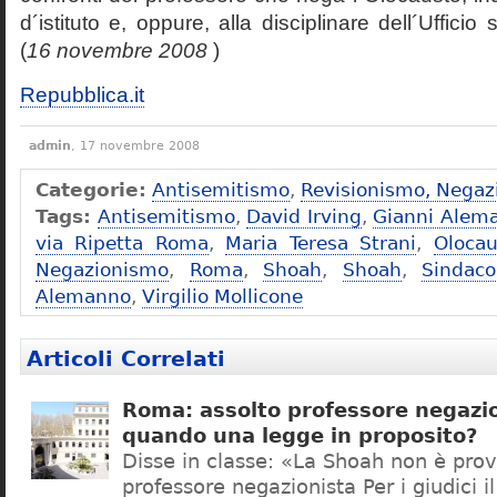
d´istituto e, oppure, alla disciplinare dell´Ufficio 
(
16 novembre 2008
)
Repubblica.it
admin
, 17 novembre 2008
Categorie:
Antisemitismo
,
Revisionismo, Negaz
Tags:
Antisemitismo
,
David Irving
,
Gianni Alem
via Ripetta Roma
,
Maria Teresa Strani
,
Olocau
Negazionismo
,
Roma
,
Shoah
,
Shoah
,
Sindac
Alemanno
,
Virgilio Mollicone
Articoli Correlati
Roma: assolto professore negazio
quando una legge in proposito?
Disse in classe: «La Shoah non è prov
professore negazionista Per i giudici i