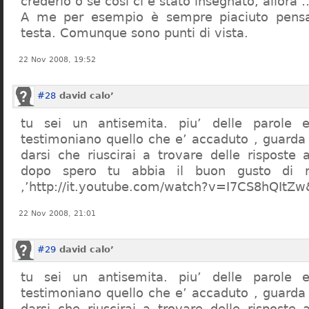
crederlo o se così ci è stato insegnato, allor
A me per esempio è sempre piaciuto pensa
testa. Comunque sono punti di vista.
22 Nov 2008, 19:52
#28
david calo’
tu sei un antisemita. piu’ delle parole e
testimoniano quello che e’ accaduto , guarda
darsi che riuscirai a trovare delle risposte
dopo spero tu abbia il buon gusto di n
,’http://it.youtube.com/watch?v=I7CS8hQIt
22 Nov 2008, 21:01
#29
david calo’
tu sei un antisemita. piu’ delle parole e
testimoniano quello che e’ accaduto , guarda
darsi che riuscirai a trovare delle risposte