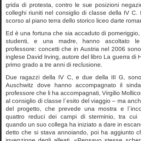
grida di protesta, contro le sue posizioni negazi
colleghi riuniti nel consiglio di classe della IV 
scorso al piano terra dello storico liceo darte roma
Ed è una fortuna che sia accaduto di pomeriggio, 
studenti, e una madre, hanno ascoltato le f
professore: concetti che in Austria nel 2006 sono 
inglese David Irving, autore del libro La guerra di H
primo grado a tre anni di reclusione.
Due ragazzi della IV C, e due della III G, son
Auschwitz dove hanno accompagnato il sinda
professore che li ha accompagnati, Virgilio Mollico
al consiglio di classe l´esito del viaggio – ma anch
del progetto, che prevede una mostra e l´inc
quattro reduci dei campi di sterminio, tra cu
quando un suo collega ha iniziato a dare in esca
detto che si stava annoiando, poi ha aggiunto c
invenzione degli alleati. «Pensavo stesse sch