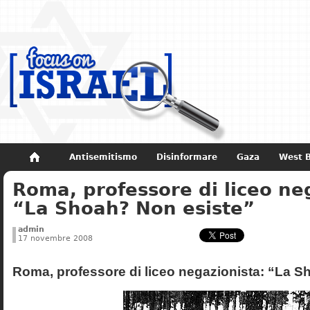
Antisemitismo
Disinformare
Gaza
West 
Roma, professore di liceo ne
Non dimenticare
Storia di Israele
“La Shoah? Non esiste”
admin
17 novembre 2008
Roma, professore di liceo negazionista: “La S