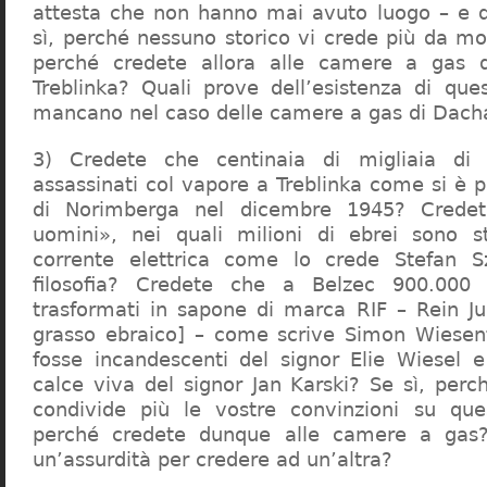
attesta che non hanno mai avuto luogo – e 
sì, perché nessuno storico vi crede più da m
perché credete allora alle camere a gas 
Treblinka? Quali prove dell’esistenza di qu
mancano nel caso delle camere a gas di Dac
3) Credete che centinaia di migliaia di 
assassinati col vapore a Treblinka come si è 
di Norimberga nel dicembre 1945? Credet
uomini», nei quali milioni di ebrei sono st
corrente elettrica come lo crede Stefan S
filosofia? Credete che a Belzec 900.000 
trasformati in sapone di marca RIF – Rein Ju
grasso ebraico] – come scrive Simon Wiesent
fosse incandescenti del signor Elie Wiesel 
calce viva del signor Jan Karski? Se sì, perc
condivide più le vostre convinzioni su que
perché credete dunque alle camere a gas?
un’assurdità per credere ad un’altra?