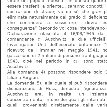
vitale del popolo tedesco”. In questo quadro
essere trasferiti a oriente… saranno condotti in
costruzione di strade; va da sè che gran pa
eliminata naturalmente dal grado di deficienza
che continuerà a sussistere… dovrà ess
conseguenza” (secondo voi cosa intendevano d
Dichiarazione rilasciata il 16/03/1945 d
comandante di Auschwitz, a due ufficial
Investigation Unit dell’esercito britannico: 
ricevuto da Himmler nel maggio 1941, ho
gassazione di 2 milioni di persone tra il giugno
1943, cioè nel periodo in cui sono sta
Auschwitz”.
Alla domanda 4) possono rispondere solo 
Liliana Fargion.
La domanda 5), alla quale si può rispondere
dichiarazione di Hoss, dimostra l’ignoranza 
Auschwitz era, in realtà, un insie
concentramento, in uno dei quali gli internati 
quelli provenienti direttamente dalle vari