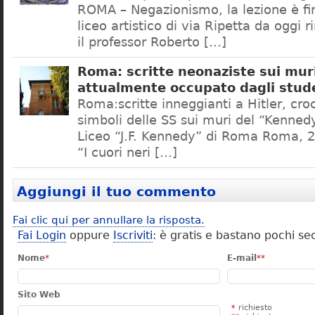
ROMA – Negazionismo, la lezione è fini
liceo artistico di via Ripetta da oggi 
il professor Roberto […]
Roma: scritte neonaziste sui muri
attualmente occupato dagli stud
Roma:scritte inneggianti a Hitler, croc
simboli delle SS sui muri del “Kennedy
Liceo “J.F. Kennedy” di Roma Roma, 2
“I cuori neri […]
Aggiungi il tuo commento
Fai clic qui per annullare la risposta.
Fai Login
oppure
Iscriviti
: è gratis e bastano pochi se
Nome
*
E-mail
**
Sito Web
*
richiesto