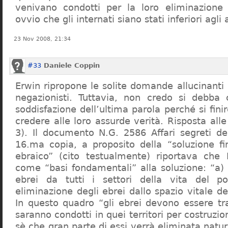
venivano condotti per la loro eliminazione 
ovvio che gli internati siano stati inferiori agli 
23 Nov 2008, 21:34
#33
Daniele Coppin
Erwin ripropone le solite domande allucinanti
negazionisti. Tuttavia, non credo si debba 
soddisfazione dell’ultima parola perché si finir
credere alle loro assurde verità. Risposta al
3). Il documento N.G. 2586 Affari segreti de
16.ma copia, a proposito della “soluzione f
ebraico” (cito testualmente) riportava che 
come “basi fondamentali” alla soluzione: “a) 
ebrei da tutti i settori della vita del p
eliminazione degli ebrei dallo spazio vitale d
In questo quadro “gli ebrei devono essere tra
saranno condotti in quei territori per costruzio
sè che gran parte di essi verrà eliminata nat