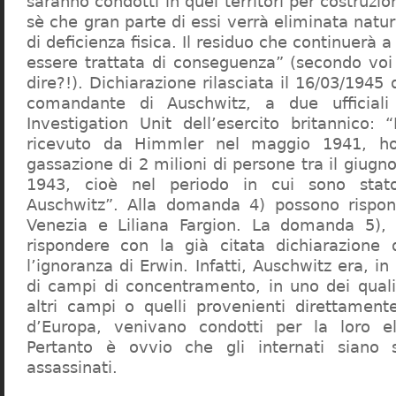
saranno condotti in quei territori per costruzio
sè che gran parte di essi verrà eliminata nat
di deficienza fisica. Il residuo che continuerà 
essere trattata di conseguenza” (secondo vo
dire?!). Dichiarazione rilasciata il 16/03/1945
comandante di Auschwitz, a due ufficial
Investigation Unit dell’esercito britannico: 
ricevuto da Himmler nel maggio 1941, ho
gassazione di 2 milioni di persone tra il giugno
1943, cioè nel periodo in cui sono sta
Auschwitz”. Alla domanda 4) possono rispo
Venezia e Liliana Fargion. La domanda 5), 
rispondere con la già citata dichiarazione 
l’ignoranza di Erwin. Infatti, Auschwitz era, in
di campi di concentramento, in uno dei quali 
altri campi o quelli provenienti direttamente
d’Europa, venivano condotti per la loro eli
Pertanto è ovvio che gli internati siano st
assassinati.