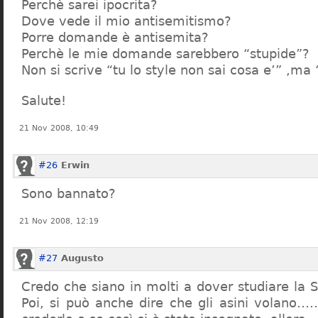
Perchè sarei ipocrita?
Dove vede il mio antisemitismo?
Porre domande è antisemita?
Perchè le mie domande sarebbero “stupide”?
Non si scrive “tu lo style non sai cosa e’” ,ma
Salute!
21 Nov 2008, 10:49
#26
Erwin
Sono bannato?
21 Nov 2008, 12:19
#27
Augusto
Credo che siano in molti a dover studiare la St
Poi, si può anche dire che gli asini volano…