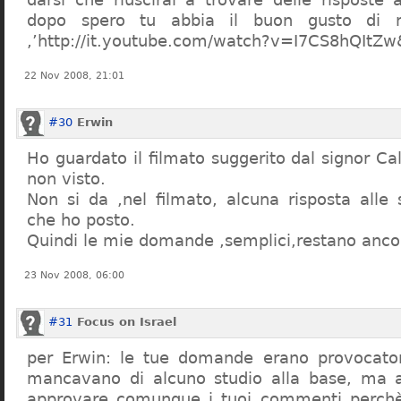
dopo spero tu abbia il buon gusto di n
,’http://it.youtube.com/watch?v=I7CS8hQIt
22 Nov 2008, 21:01
#30
Erwin
Ho guardato il filmato suggerito dal signor Ca
non visto.
Non si da ,nel filmato, alcuna risposta all
che ho posto.
Quindi le mie domande ,semplici,restano ancor
23 Nov 2008, 06:00
#31
Focus on Israel
per Erwin: le tue domande erano provocato
mancavano di alcuno studio alla base, ma 
approvare comunque i tuoi commenti perchè