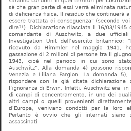
saranno condotti in quei territori per costruzio
sè che gran parte di essi verrà eliminata nat
di deficienza fisica. Il residuo che continuerà 
essere trattata di conseguenza” (secondo vo
dire?!). Dichiarazione rilasciata il 16/03/1945
comandante di Auschwitz, a due ufficial
Investigation Unit dell’esercito britannico: 
ricevuto da Himmler nel maggio 1941, ho
gassazione di 2 milioni di persone tra il giugno
1943, cioè nel periodo in cui sono sta
Auschwitz”. Alla domanda 4) possono rispo
Venezia e Liliana Fargion. La domanda 5), 
rispondere con la già citata dichiarazione 
l’ignoranza di Erwin. Infatti, Auschwitz era, in
di campi di concentramento, in uno dei quali 
altri campi o quelli provenienti direttamente
d’Europa, venivano condotti per la loro eli
Pertanto è ovvio che gli internati siano st
assassinati.