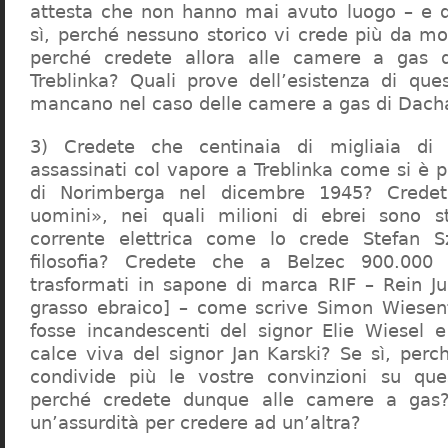
attesta che non hanno mai avuto luogo – e 
sì, perché nessuno storico vi crede più da m
perché credete allora alle camere a gas 
Treblinka? Quali prove dell’esistenza di qu
mancano nel caso delle camere a gas di Dac
3) Credete che centinaia di migliaia di 
assassinati col vapore a Treblinka come si è 
di Norimberga nel dicembre 1945? Credet
uomini», nei quali milioni di ebrei sono st
corrente elettrica come lo crede Stefan S
filosofia? Credete che a Belzec 900.000 
trasformati in sapone di marca RIF – Rein Ju
grasso ebraico] – come scrive Simon Wiesent
fosse incandescenti del signor Elie Wiesel 
calce viva del signor Jan Karski? Se sì, perc
condivide più le vostre convinzioni su que
perché credete dunque alle camere a gas?
un’assurdità per credere ad un’altra?