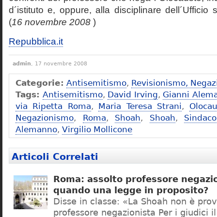
d´istituto e, oppure, alla disciplinare dell´Ufficio 
(
16 novembre 2008
)
Repubblica.it
admin
, 17 novembre 2008
Categorie:
Antisemitismo
,
Revisionismo, Negaz
Tags:
Antisemitismo
,
David Irving
,
Gianni Alem
via Ripetta Roma
,
Maria Teresa Strani
,
Olocau
Negazionismo
,
Roma
,
Shoah
,
Shoah
,
Sindac
Alemanno
,
Virgilio Mollicone
Articoli Correlati
Roma: assolto professore negazio
quando una legge in proposito?
Disse in classe: «La Shoah non è prov
professore negazionista Per i giudici i