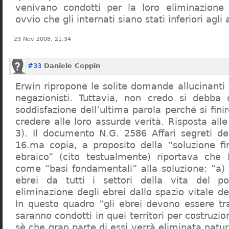
venivano condotti per la loro eliminazione 
ovvio che gli internati siano stati inferiori agli 
23 Nov 2008, 21:34
#33
Daniele Coppin
Erwin ripropone le solite domande allucinanti
negazionisti. Tuttavia, non credo si debba 
soddisfazione dell’ultima parola perché si finir
credere alle loro assurde verità. Risposta al
3). Il documento N.G. 2586 Affari segreti de
16.ma copia, a proposito della “soluzione f
ebraico” (cito testualmente) riportava che 
come “basi fondamentali” alla soluzione: “a) 
ebrei da tutti i settori della vita del p
eliminazione degli ebrei dallo spazio vitale d
In questo quadro “gli ebrei devono essere tra
saranno condotti in quei territori per costruzio
sè che gran parte di essi verrà eliminata nat