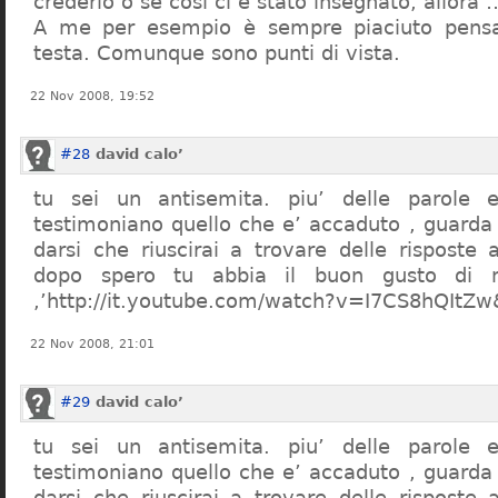
crederlo o se così ci è stato insegnato, allor
A me per esempio è sempre piaciuto pensa
testa. Comunque sono punti di vista.
22 Nov 2008, 19:52
#28
david calo’
tu sei un antisemita. piu’ delle parole e
testimoniano quello che e’ accaduto , guarda
darsi che riuscirai a trovare delle risposte
dopo spero tu abbia il buon gusto di n
,’http://it.youtube.com/watch?v=I7CS8hQIt
22 Nov 2008, 21:01
#29
david calo’
tu sei un antisemita. piu’ delle parole e
testimoniano quello che e’ accaduto , guarda
darsi che riuscirai a trovare delle risposte