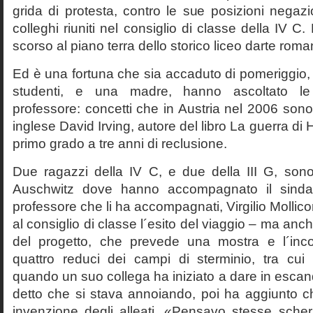
grida di protesta, contro le sue posizioni negazi
colleghi riuniti nel consiglio di classe della IV 
scorso al piano terra dello storico liceo darte roma
Ed è una fortuna che sia accaduto di pomeriggio, 
studenti, e una madre, hanno ascoltato le f
professore: concetti che in Austria nel 2006 sono 
inglese David Irving, autore del libro La guerra di H
primo grado a tre anni di reclusione.
Due ragazzi della IV C, e due della III G, son
Auschwitz dove hanno accompagnato il sinda
professore che li ha accompagnati, Virgilio Mollico
al consiglio di classe l´esito del viaggio – ma anch
del progetto, che prevede una mostra e l´inc
quattro reduci dei campi di sterminio, tra cu
quando un suo collega ha iniziato a dare in esca
detto che si stava annoiando, poi ha aggiunto c
invenzione degli alleati. «Pensavo stesse sch