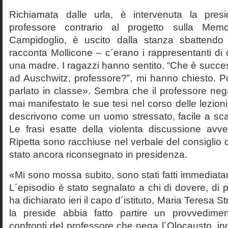
Richiamata dalle urla, è intervenuta la pres
professore contrario al progetto sulla Mem
Campidoglio, è uscito dalla stanza sbattendo 
racconta Mollicone – c´erano i rappresentanti di c
una madre. I ragazzi hanno sentito. “Che è succes
ad Auschwitz, professore?”, mi hanno chiesto. 
parlato in classe». Sembra che il professore neg
mai manifestato le sue tesi nel corso delle lezion
descrivono come un uomo stressato, facile a scat
Le frasi esatte della violenta discussione avv
Ripetta sono racchiuse nel verbale del consiglio 
stato ancora riconsegnato in presidenza.
«Mi sono mossa subito, sono stati fatti immediatam
L´episodio è stato segnalato a chi di dovere, di 
ha dichiarato ieri il capo d´istituto, Maria Teresa S
la preside abbia fatto partire un provvedime
confronti del professore che nega l´Olocausto, ind