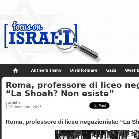
Antisemitismo
Disinformare
Gaza
West 
Roma, professore di liceo ne
Non dimenticare
Storia di Israele
“La Shoah? Non esiste”
admin
17 novembre 2008
Roma, professore di liceo negazionista: “La S