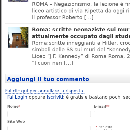
ROMA – Negazionismo, la lezione è fini
liceo artistico di via Ripetta da oggi 
il professor Roberto […]
Roma: scritte neonaziste sui muri
attualmente occupato dagli stud
Roma:scritte inneggianti a Hitler, croc
simboli delle SS sui muri del “Kennedy
Liceo “J.F. Kennedy” di Roma Roma, 2
“I cuori neri […]
Aggiungi il tuo commento
Fai clic qui per annullare la risposta.
Fai Login
oppure
Iscriviti
: è gratis e bastano pochi se
Nome
*
E-mail
**
Sito Web
*
richiesto