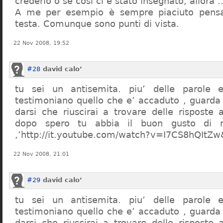
crederlo o se così ci è stato insegnato, allor
A me per esempio è sempre piaciuto pensa
testa. Comunque sono punti di vista.
22 Nov 2008, 19:52
#28
david calo’
tu sei un antisemita. piu’ delle parole e
testimoniano quello che e’ accaduto , guarda
darsi che riuscirai a trovare delle risposte
dopo spero tu abbia il buon gusto di n
,’http://it.youtube.com/watch?v=I7CS8hQIt
22 Nov 2008, 21:01
#29
david calo’
tu sei un antisemita. piu’ delle parole e
testimoniano quello che e’ accaduto , guarda
darsi che riuscirai a trovare delle risposte