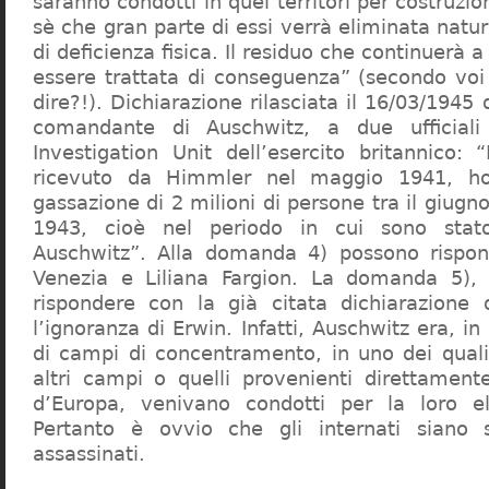
saranno condotti in quei territori per costruzio
sè che gran parte di essi verrà eliminata nat
di deficienza fisica. Il residuo che continuerà 
essere trattata di conseguenza” (secondo vo
dire?!). Dichiarazione rilasciata il 16/03/1945
comandante di Auschwitz, a due ufficial
Investigation Unit dell’esercito britannico: 
ricevuto da Himmler nel maggio 1941, ho
gassazione di 2 milioni di persone tra il giugno
1943, cioè nel periodo in cui sono sta
Auschwitz”. Alla domanda 4) possono rispo
Venezia e Liliana Fargion. La domanda 5), 
rispondere con la già citata dichiarazione 
l’ignoranza di Erwin. Infatti, Auschwitz era, in
di campi di concentramento, in uno dei quali 
altri campi o quelli provenienti direttamente
d’Europa, venivano condotti per la loro eli
Pertanto è ovvio che gli internati siano st
assassinati.