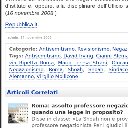
d´istituto e, oppure, alla disciplinare dell´Ufficio 
(
16 novembre 2008
)
Repubblica.it
admin
, 17 novembre 2008
Categorie:
Antisemitismo
,
Revisionismo, Negaz
Tags:
Antisemitismo
,
David Irving
,
Gianni Alem
via Ripetta Roma
,
Maria Teresa Strani
,
Olocau
Negazionismo
,
Roma
,
Shoah
,
Shoah
,
Sindac
Alemanno
,
Virgilio Mollicone
Articoli Correlati
Roma: assolto professore negazio
quando una legge in proposito?
Disse in classe: «La Shoah non è prov
professore negazionista Per i giudici i