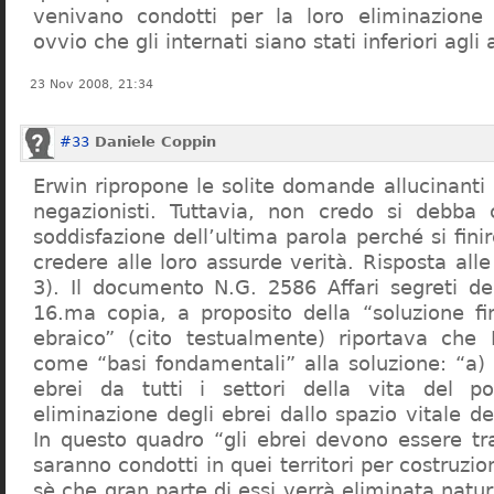
venivano condotti per la loro eliminazione 
ovvio che gli internati siano stati inferiori agli 
23 Nov 2008, 21:34
#33
Daniele Coppin
Erwin ripropone le solite domande allucinanti
negazionisti. Tuttavia, non credo si debba 
soddisfazione dell’ultima parola perché si finir
credere alle loro assurde verità. Risposta al
3). Il documento N.G. 2586 Affari segreti de
16.ma copia, a proposito della “soluzione f
ebraico” (cito testualmente) riportava che 
come “basi fondamentali” alla soluzione: “a) 
ebrei da tutti i settori della vita del p
eliminazione degli ebrei dallo spazio vitale d
In questo quadro “gli ebrei devono essere tra
saranno condotti in quei territori per costruzio
sè che gran parte di essi verrà eliminata nat