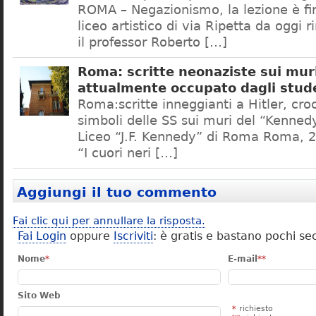
ROMA – Negazionismo, la lezione è fini
liceo artistico di via Ripetta da oggi 
il professor Roberto […]
Roma: scritte neonaziste sui muri
attualmente occupato dagli stud
Roma:scritte inneggianti a Hitler, croc
simboli delle SS sui muri del “Kennedy
Liceo “J.F. Kennedy” di Roma Roma, 2
“I cuori neri […]
Aggiungi il tuo commento
Fai clic qui per annullare la risposta.
Fai Login
oppure
Iscriviti
: è gratis e bastano pochi se
Nome
*
E-mail
**
Sito Web
*
richiesto