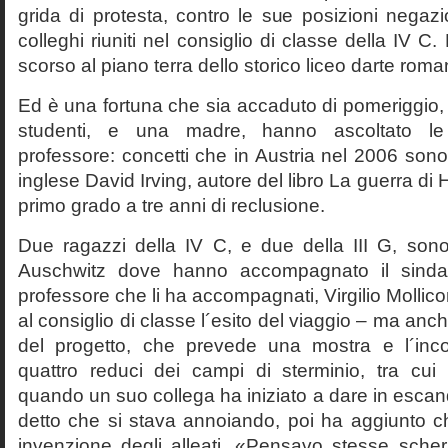
grida di protesta, contro le sue posizioni negazi
colleghi riuniti nel consiglio di classe della IV 
scorso al piano terra dello storico liceo darte roma
Ed è una fortuna che sia accaduto di pomeriggio, 
studenti, e una madre, hanno ascoltato le f
professore: concetti che in Austria nel 2006 sono 
inglese David Irving, autore del libro La guerra di H
primo grado a tre anni di reclusione.
Due ragazzi della IV C, e due della III G, son
Auschwitz dove hanno accompagnato il sinda
professore che li ha accompagnati, Virgilio Mollico
al consiglio di classe l´esito del viaggio – ma anch
del progetto, che prevede una mostra e l´inc
quattro reduci dei campi di sterminio, tra cu
quando un suo collega ha iniziato a dare in esca
detto che si stava annoiando, poi ha aggiunto c
invenzione degli alleati. «Pensavo stesse sch