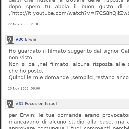
dopo spero tu abbia il buon gusto di n
,’http://it.youtube.com/watch?v=I7CS8hQIt
22 Nov 2008, 21:01
#30
Erwin
Ho guardato il filmato suggerito dal signor Ca
non visto.
Non si da ,nel filmato, alcuna risposta all
che ho posto.
Quindi le mie domande ,semplici,restano ancor
23 Nov 2008, 06:00
#31
Focus on Israel
per Erwin: le tue domande erano provocato
mancavano di alcuno studio alla base, ma 
approvare comunque i tuoi commenti perchè