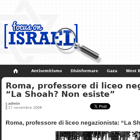
Antisemitismo
Disinformare
Gaza
West 
Roma, professore di liceo ne
Non dimenticare
Storia di Israele
“La Shoah? Non esiste”
admin
17 novembre 2008
Roma, professore di liceo negazionista: “La S