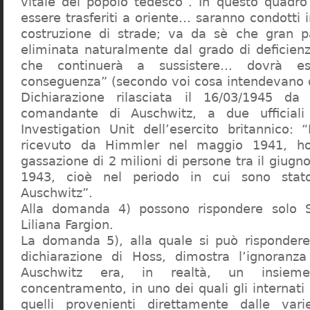
vitale del popolo tedesco”. In questo quadro
essere trasferiti a oriente… saranno condotti in
costruzione di strade; va da sè che gran pa
eliminata naturalmente dal grado di deficienza
che continuerà a sussistere… dovrà ess
conseguenza” (secondo voi cosa intendevano d
Dichiarazione rilasciata il 16/03/1945 d
comandante di Auschwitz, a due ufficial
Investigation Unit dell’esercito britannico: 
ricevuto da Himmler nel maggio 1941, ho
gassazione di 2 milioni di persone tra il giugno
1943, cioè nel periodo in cui sono sta
Auschwitz”.
Alla domanda 4) possono rispondere solo 
Liliana Fargion.
La domanda 5), alla quale si può rispondere
dichiarazione di Hoss, dimostra l’ignoranza 
Auschwitz era, in realtà, un insie
concentramento, in uno dei quali gli internati 
quelli provenienti direttamente dalle vari