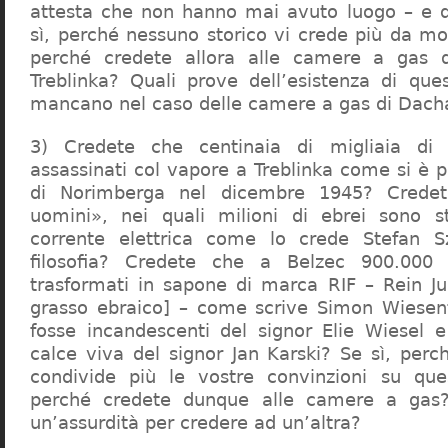
attesta che non hanno mai avuto luogo – e 
sì, perché nessuno storico vi crede più da m
perché credete allora alle camere a gas 
Treblinka? Quali prove dell’esistenza di qu
mancano nel caso delle camere a gas di Dac
3) Credete che centinaia di migliaia di 
assassinati col vapore a Treblinka come si è 
di Norimberga nel dicembre 1945? Credet
uomini», nei quali milioni di ebrei sono st
corrente elettrica come lo crede Stefan S
filosofia? Credete che a Belzec 900.000 
trasformati in sapone di marca RIF – Rein Ju
grasso ebraico] – come scrive Simon Wiesent
fosse incandescenti del signor Elie Wiesel 
calce viva del signor Jan Karski? Se sì, perc
condivide più le vostre convinzioni su que
perché credete dunque alle camere a gas?
un’assurdità per credere ad un’altra?