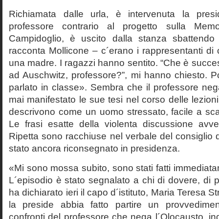
Richiamata dalle urla, è intervenuta la pres
professore contrario al progetto sulla Mem
Campidoglio, è uscito dalla stanza sbattendo 
racconta Mollicone – c´erano i rappresentanti di c
una madre. I ragazzi hanno sentito. “Che è succes
ad Auschwitz, professore?”, mi hanno chiesto. 
parlato in classe». Sembra che il professore neg
mai manifestato le sue tesi nel corso delle lezion
descrivono come un uomo stressato, facile a scat
Le frasi esatte della violenta discussione avv
Ripetta sono racchiuse nel verbale del consiglio 
stato ancora riconsegnato in presidenza.
«Mi sono mossa subito, sono stati fatti immediatam
L´episodio è stato segnalato a chi di dovere, di 
ha dichiarato ieri il capo d´istituto, Maria Teresa S
la preside abbia fatto partire un provvedime
confronti del professore che nega l´Olocausto, ind