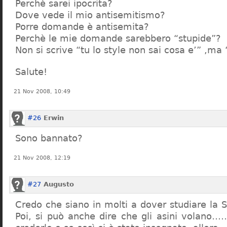
Perchè sarei ipocrita?
Dove vede il mio antisemitismo?
Porre domande è antisemita?
Perchè le mie domande sarebbero “stupide”?
Non si scrive “tu lo style non sai cosa e’” ,ma
Salute!
21 Nov 2008, 10:49
#26
Erwin
Sono bannato?
21 Nov 2008, 12:19
#27
Augusto
Credo che siano in molti a dover studiare la St
Poi, si può anche dire che gli asini volano…