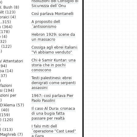
risoluzioni del Consiglio di
9)
Sicurezza dell´Onu
. Bush
(8)
lit
(123)
Così parlava Montanelli
raici
(4)
A proposito dell
1.315)
´antisionismo
h
(364)
(178)
Hebron 1929: scene da
e
(4)
un massacro
32)
(122)
Cossiga agli ebrei italiani:
)
"Vi abbiamo venduto"
Chi è Samir Kuntar: una
/ Attentatori
storia che in pochi
194)
conoscono
ba
(14)
237)
Testi palestinesi: ebrei
)
denigrati come serpenti
 fazioni
assassini
si
(194)
zioni per
1967: così parlava Pier
)
Paolo Pasolini
 D'Alema
(57)
Il caso Al Dura: cronaca
(40)
di una bugia fatta
(159)
passare per realtà
)
(120)
)
I falsi miti dell
)
(313)
´operazione "Cast Lead"
l Maghreb
(7)
a Gaza