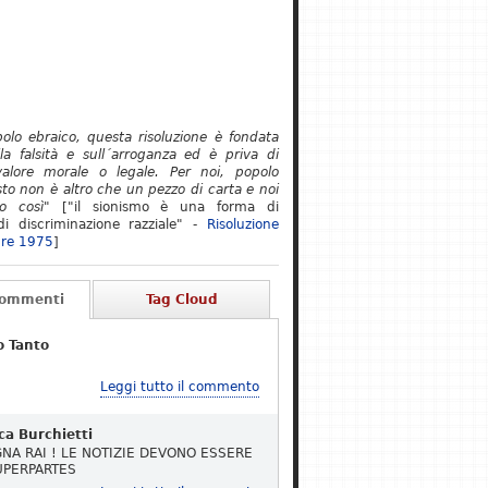
polo ebraico, questa risoluzione è fondata
lla falsità e sull´arroganza ed è priva di
alore morale o legale. Per noi, popolo
to non è altro che un pezzo di carta e noi
o così"
["il sionismo è una forma di
i discriminazione razziale" -
Risoluzione
re 1975
]
Commenti
Tag Cloud
o Tanto
Leggi tutto il commento
ca Burchietti
NA RAI ! LE NOTIZIE DEVONO ESSERE
UPERPARTES