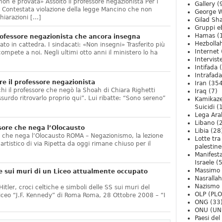
non è provata» Assolto il professore negazionista Per i
Gallery
(
te. Contestata violazione della legge Mancino che non
George W
hiarazioni […]
Gilad Sha
Gruppi eb
Hamas
(
ofessore negazionista che ancora insegna
Hezbolla
ato in cattedra. I sindacati: «Non insegni» Trasferito più
Internet
compete a noi. Negli ultimi otto anni il ministero lo ha
Intervist
]
Intifada
(
Intrafada
e il professore negazionista
Iran
(354
chi il professore che negò la Shoah di Chiara Righetti
Iraq
(7)
ssurdo ritrovarlo proprio qui”. Lui ribatte: “Sono sereno”
Kamikaze
Suicidi
(
Lega Ara
Libano
(
sore che nega l’Olocausto
Libia
(28
e che nega l’Olocausto ROMA – Negazionismo, la lezione
Lotte tra
o artistico di via Ripetta da oggi rimane chiuso per il
palestine
Manifesta
Israele
(5
Massimo
e sui muri di un Liceo attualmente occupato
Nasrallah
Nazismo
itler, croci celtiche e simboli delle SS sui muri del
OLP (PLO
Liceo “J.F. Kennedy” di Roma Roma, 28 Ottobre 2008 – “I
ONG
(33
ONU (UN
Paesi de