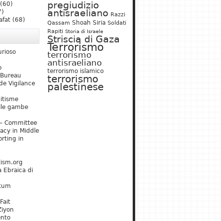
pregiudizio
(60)
antisraeliano
7)
Razzi
afat
(68)
Shoah
Siria
Qassam
Soldati
Rapiti
Storia di Israele
Striscia di Gaza
Terrorismo
urioso
terrorismo
antisraeliano
o
terrorismo islamico
 Bureau
terrorismo
de Vigilance
palestinese
mitisme
lle gambe
– Committee
acy in Middle
rting in
tism.org
 Ebraica di
kum
Fait
Ziyon
ento