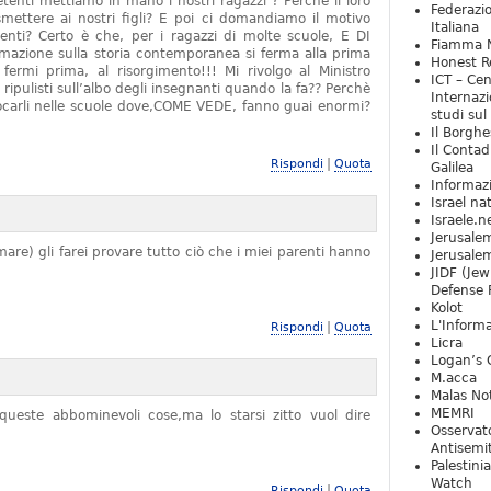
tenti mettiamo in mano i nostri ragazzi ? Perchè il loro
Federazio
mettere ai nostri figli? E poi ci domandiamo il motivo
Italiana
denti? Certo è che, per i ragazzi di molte scuole, E DI
Fiamma N
zione sulla storia contemporanea si ferma alla prima
Honest Re
rmi prima, al risorgimento!!! Mi rivolgo al Ministro
ICT – Cen
 ripulisti sull’albo degli insegnanti quando la fa?? Perchè
Internazi
locarli nelle scuole dove,COME VEDE, fanno guai enormi?
studi sul
Il Borghe
Il Contad
|
Rispondi
Quota
Galilea
Informaz
Israel na
Israele.n
Jerusale
are) gli farei provare tutto ciò che i miei parenti hanno
Jerusale
JIDF (Jew
Defense 
Kolot
L'Informa
|
Rispondi
Quota
Licra
Logan’s 
M.acca
Malas Not
MEMRI
ueste abbominevoli cose,ma lo starsi zitto vuol dire
Osservat
Antisemi
Palestini
Watch
|
Rispondi
Quota