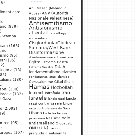
(6)
Abu Mazen (Mahmoud
dimenticare
ANP (Autorità
Abbas)
Nazionale Palestinese)
io
Antisemitismo
iano
(879)
Antisionismo
)
attentati
boicottaggio
a Stampa
antisraeliano
Cisgiordania/Giudea e
ssam
(166)
Samaria/West Bank
ismo,
Disinformazione
nismo
(95)
disinformazione antisraeliana
mani
(35)
Egitto
Estrema Destra
2)
Fatah
Estrema Sinistra
tegoria
(18)
fondamentalismo islamico
85)
Fondamentalismo islamico
taliana
(130)
Gerusalemme
Gilad Shalit
1)
Hamas
Hezbollah
apiti
(138)
Iran
Internet
Intrafada
Israele
(132)
Israele
lancio
di Gaza
lancio razzi
razzi contro Israele
lancio
mo
(2.092)
razzi contro Israele da Gaza
Libano
19)
Lotte tra fazioni
odio
)
Nazismo
palestinesi
rized
(95)
antisraeliano
Olocausto
)
ONU (UN)
pacifinti
uropea
(107)
pregiudizio antisemita