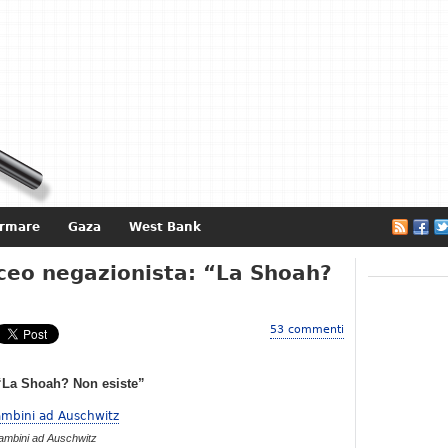
ormare
Gaza
West Bank
e
iceo negazionista: “La Shoah?
53 commenti
 “La Shoah? Non esiste”
ambini ad Auschwitz