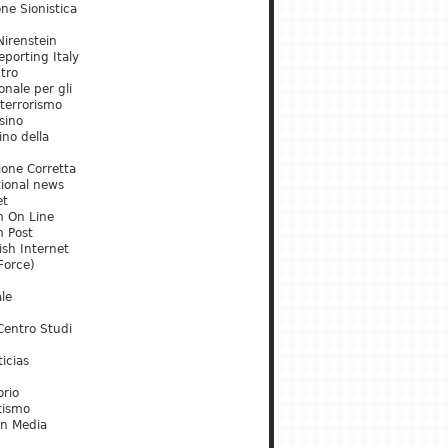
ne Sionistica
irenstein
porting Italy
tro
onale per gli
 terrorismo
sino
ino della
ione Corretta
tional news
et
m On Line
m Post
ish Internet
Force)
le
Centro Studi
icias
orio
tismo
an Media