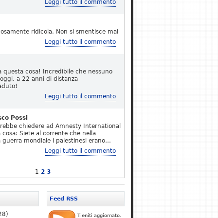
Leggi tutto il commento
osamente ridicola. Non si smentisce mai
Leggi tutto il commento
a questa cosa! Incredibile che nessuno
 oggi, a 22 anni di distanza
aduto!
Leggi tutto il commento
sco Possi
erebbe chiedere ad Amnesty International
 cosa: Siete al corrente che nella
 guerra mondiale i palestinesi erano…
Leggi tutto il commento
1
2
3
Feed RSS
28)
Tieniti aggiornato.