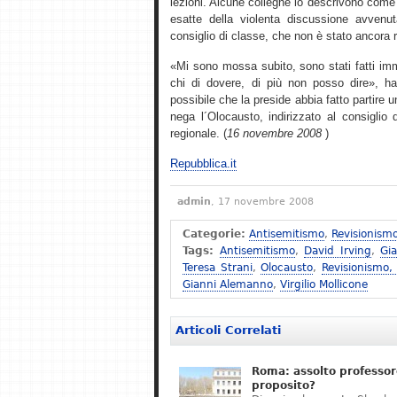
lezioni. Alcune colleghe lo descrivono come 
esatte della violenta discussione avvenu
consiglio di classe, che non è stato ancora 
«Mi sono mossa subito, sono stati fatti imm
chi di dovere, di più non posso dire», ha 
possibile che la preside abbia fatto partire
nega l´Olocausto, indirizzato al consiglio d´
regionale. (
16 novembre 2008
)
Repubblica.it
admin
, 17 novembre 2008
Categorie:
Antisemitismo
,
Revisionism
Tags:
Antisemitismo
,
David Irving
,
Gi
Teresa Strani
,
Olocausto
,
Revisionismo,
Gianni Alemanno
,
Virgilio Mollicone
Articoli Correlati
Roma: assolto professor
proposito?