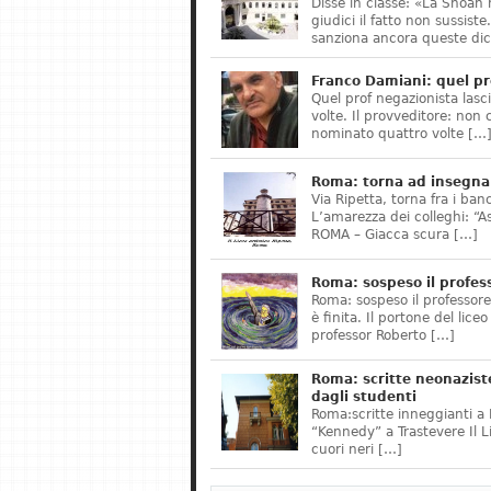
Disse in classe: «La Shoah 
giudici il fatto non sussis
sanziona ancora queste dic
Franco Damiani: quel pr
Quel prof negazionista lasci
volte. Il provveditore: non 
nominato quattro volte […
Roma: torna ad insegnar
Via Ripetta, torna fra i ban
L’amarezza dei colleghi: “A
ROMA – Giacca scura […]
Roma: sospeso il profes
Roma: sospeso il professor
è finita. Il portone del lice
professor Roberto […]
Roma: scritte neonazist
dagli studenti
Roma:scritte inneggianti a H
“Kennedy” a Trastevere Il 
cuori neri […]