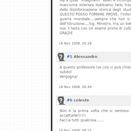
Ma a quali “insegnanti” ebeti e incompe
marciume interiore dobbiamo farlo tras
della disinformazione storica degli stu
QUESTO POSSO FORNIRE PROVE, l’informa
guerra mondiale….sempre che non si fe
dell’Istruzione….Sig. Ministro, ma un bel
non li testa con un esame prima di col
GRAZIE
18 Nov 2008, 00:28
#5
Alessandro
A questo professore (se cosi si può chiam
subito!
Vergogna!
18 Nov 2008, 00:49
#6
celeste
Non è la prima volta che si sentono q
accettarle!!!!!!
Faccia tutti qualcosa…….
18 Nov 2008, 08:25