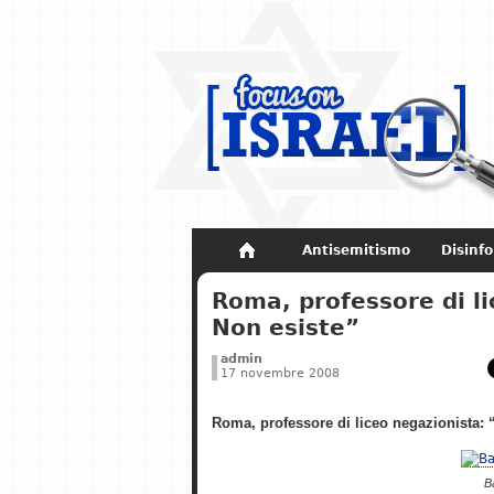
Antisemitismo
Disinf
Non dimenticare
Storia di Israel
Roma, professore di l
Non esiste”
admin
17 novembre 2008
Roma, professore di liceo negazionista:
B