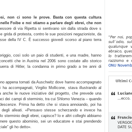
si, non ci sono le prove. Basta con questa cultura
 nelle Foibe e noi stiamo a parlare degli ebrei, che non
essore di via Ripetta si sentivano sin dalla strada dove s
alle grida di protesta, contro le sue posizioni negazioniste, da
"Per noi, po
 classe della IV C. È successo giovedì scorso al piano terra
sull´odio, su
qualunque v
ebraico, ques
riggio, così solo un paio di studenti, e una madre, hanno
lo tratterem
 concetti che in Austria nel 2006 sono costate allo storico
razzismo e d
ONU Novemb
guerra di Hitler, la condanna in primo grado a tre anni di
Ultimi 
 sono appena tornati da Auschwitz dove hanno accompagnato
 ha accompagnati, Virgilio Mollicone, stava illustrando al
ma anche le nuove iniziative del progetto, che prevede una
Lucian
...ecco.
duci dei campi di sterminio, tra cui Shlomo Venezia – quando
ndescenze. Prima ha detto che si stava annoiando, poi ha
 degli alleati. «Pensavo stesse scherzando e invece ha
lo sterminio degli ebrei, capisce? Io e altri colleghi abbiamo
Frsncis
nere questo abominio, sei un educatore e stai prendendo
VERGOG
iale” gli ho detto».
DATE S