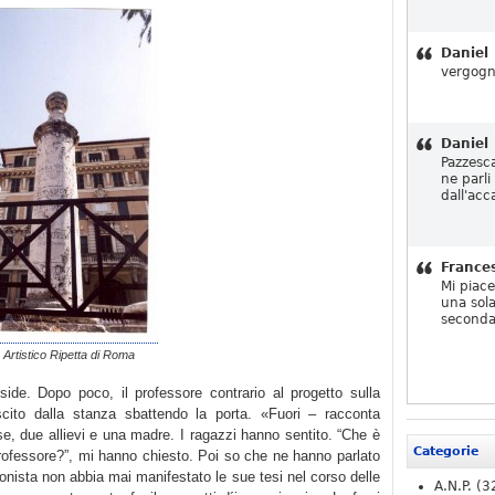
Daniel
vergogn
Daniel
Pazzesc
ne parli
dall'acc
France
Mi piac
una sola
seconda
o Artistico Ripetta di Roma
side. Dopo poco, il professore contrario al progetto sulla
ito dalla stanza sbattendo la porta. «Fuori – racconta
se, due allievi e una madre. I ragazzi hanno sentito. “Che è
Categorie
rofessore?”, mi hanno chiesto. Poi so che ne hanno parlato
onista non abbia mai manifestato le sue tesi nel corso delle
A.N.P.
(3