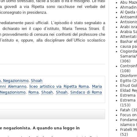
un uomo stressato, facile a scatti d´ira e misogino. Le frasi
Abu Maz
ta giovedì a via Ripetta sono racchiuse nel verbale del
Ahmadin
riconsegnato in presidenza.
Al Qaida
Antisemi
Antision
ediatamente passi ufficiali. L´episodio è stato segnalato a
Arabi isra
dichiarato ieri il capo d´istituto, Maria Teresa Strani. È
Arabia S
 un provvedimento di censura nei confronti del professore che
Attentati
istituto e, oppure, alla disciplinare dell´Ufficio scolastico
Bashar e
causa pa
Cisgiord
Samaria/
(306)
Controin
(108)
Disinfor
o, Negazionismo
,
Shoah
Egitto
(2
Ehud Go
anni Alemanno
,
liceo artistico via Ripetta Roma
,
Maria
Eldad Re
 Negazionismo
,
Roma
,
Shoah
,
Shoah
,
Sindaco di Roma
Estrema 
Estrema 
(153)
Fatah
(3
Focus on 
Fondame
islamico
e negazionista. A quando una legge in
Fratelli 
(52)