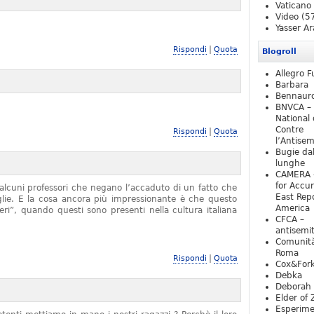
Vaticano
Video
(5
Yasser Ar
|
Rispondi
Quota
Blogroll
Allegro F
Barbara
Bennaur
BNVCA –
National 
Contre
|
Rispondi
Quota
l’Antise
Bugie da
lunghe
CAMERA 
for Accur
alcuni professori che negano l’accaduto di un fatto che
East Repo
iglie. E la cosa ancora più impressionante è che questo
America
ieri”, quando questi sono presenti nella cultura italiana
CFCA –
antisemi
Comunità
Roma
|
Rispondi
Quota
Cox&For
Debka
Deborah 
Elder of 
Esperim