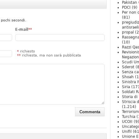
Pakistan
PDCI
(9)
Per non 
(81)
 pochi secondi.
pregiudiz
antisrael
E-mail
**
propal
(2
Rassegn
(10)
Razzi Qa
*
richiesto
Revision
**
richiesta, ma non sarà pubblicata
Negazio
Scudi U
Sderot
(8
Senza ca
Shoah
(1
Sinistra I
Siria
(17
Soldati R
Storia di 
Striscia 
(1.214)
Terroris
Turchia
(
UCOII
(9
Uncatego
Unifil
(61
Unione E