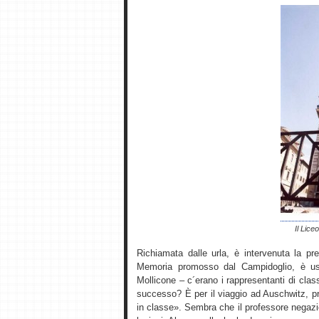
Il Lice
Richiamata dalle urla, è intervenuta la pre
Memoria promosso dal Campidoglio, è usc
Mollicone – c´erano i rappresentanti di clas
successo? È per il viaggio ad Auschwitz, p
in classe». Sembra che il professore negazi