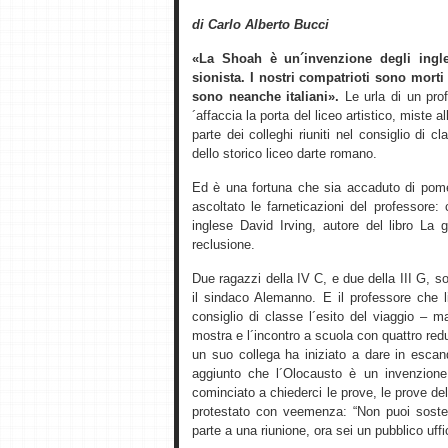
di Carlo Alberto Bucci
«La Shoah è un´invenzione degli ingle
sionista. I nostri compatrioti sono morti
sono neanche italiani».
Le urla di un prof
´affaccia la porta del liceo artistico, miste 
parte dei colleghi riuniti nel consiglio di
dello storico liceo darte romano.
Ed è una fortuna che sia accaduto di pome
ascoltato le farneticazioni del professore:
inglese David Irving, autore del libro La 
reclusione.
Due ragazzi della IV C, e due della III G,
il sindaco Alemanno. E il professore che li
consiglio di classe l´esito del viaggio – 
mostra e l´incontro a scuola con quattro re
un suo collega ha iniziato a dare in esca
aggiunto che l´Olocausto è un invenzione
cominciato a chiederci le prove, le prove del
protestato con veemenza: “Non puoi soste
parte a una riunione, ora sei un pubblico uffic