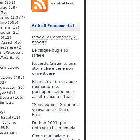
en
(251)
Iscriviti al Feed.
ejad
(98)
(95)
tismo
(1.377)
ismo
(665)
Articoli Fondamentali
eliani
(17)
audita
(21)
Israele: 21 domande, 21
(412)
risposte
l Assad
(45)
lestinese
(2)
Le cinque bugie su
ania/Giudea e
Israele
West Bank
Riccardo Cristiano: una
formazione
storia che è bene non
dimenticare
mazione
(485)
Bruno Zevi: un discorso
62)
memorabile e,
ldwasser
(35)
purtroppo, sotto molti
gev
(35)
aspetti ancora attuale
Destra
(165)
Sinistra
"Sono ebreo!" Sei anni fa
veniva ucciso Daniel
95)
Pearl
Israel
(12)
ntalismo
Durban 2001: per
(696)
rinfrescarci la memoria
Musulmani
Come manipolare le