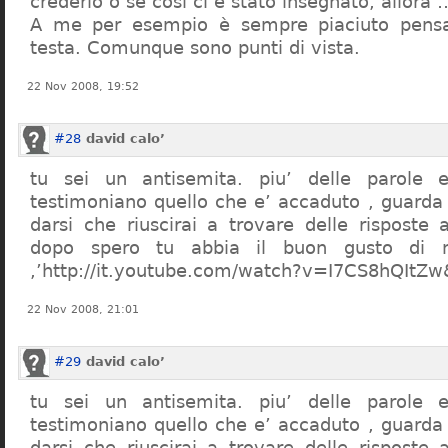
crederlo o se così ci è stato insegnato, allor
A me per esempio è sempre piaciuto pensa
testa. Comunque sono punti di vista.
22 Nov 2008, 19:52
#28
david calo’
tu sei un antisemita. piu’ delle parole e
testimoniano quello che e’ accaduto , guarda
darsi che riuscirai a trovare delle risposte
dopo spero tu abbia il buon gusto di n
,’http://it.youtube.com/watch?v=I7CS8hQIt
22 Nov 2008, 21:01
#29
david calo’
tu sei un antisemita. piu’ delle parole e
testimoniano quello che e’ accaduto , guarda
darsi che riuscirai a trovare delle risposte