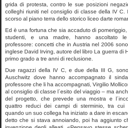
grida di protesta, contro le sue posizioni negazi
colleghi riuniti nel consiglio di classe della IV 
scorso al piano terra dello storico liceo darte roma
Ed è una fortuna che sia accaduto di pomeriggio, 
studenti, e una madre, hanno ascoltato le f
professore: concetti che in Austria nel 2006 sono 
inglese David Irving, autore del libro La guerra di H
primo grado a tre anni di reclusione.
Due ragazzi della IV C, e due della III G, son
Auschwitz dove hanno accompagnato il sinda
professore che li ha accompagnati, Virgilio Mollico
al consiglio di classe l´esito del viaggio – ma anch
del progetto, che prevede una mostra e l´inc
quattro reduci dei campi di sterminio, tra cu
quando un suo collega ha iniziato a dare in esca
detto che si stava annoiando, poi ha aggiunto c
invenzione degli alleati. «Pensavo stesse sch