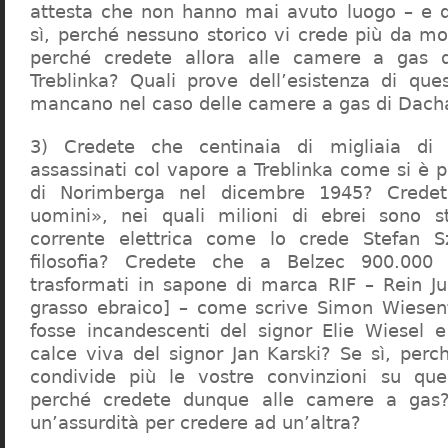
attesta che non hanno mai avuto luogo – e 
sì, perché nessuno storico vi crede più da m
perché credete allora alle camere a gas 
Treblinka? Quali prove dell’esistenza di qu
mancano nel caso delle camere a gas di Dac
3) Credete che centinaia di migliaia di 
assassinati col vapore a Treblinka come si è 
di Norimberga nel dicembre 1945? Credet
uomini», nei quali milioni di ebrei sono st
corrente elettrica come lo crede Stefan S
filosofia? Credete che a Belzec 900.000 
trasformati in sapone di marca RIF – Rein Ju
grasso ebraico] – come scrive Simon Wiesent
fosse incandescenti del signor Elie Wiesel 
calce viva del signor Jan Karski? Se sì, perc
condivide più le vostre convinzioni su que
perché credete dunque alle camere a gas?
un’assurdità per credere ad un’altra?