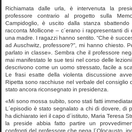
Richiamata dalle urla, è intervenuta la pres
professore contrario al progetto sulla Mem
Campidoglio, è uscito dalla stanza sbattendo 
racconta Mollicone – c´erano i rappresentanti di c
una madre. I ragazzi hanno sentito. “Che è succes
ad Auschwitz, professore?”, mi hanno chiesto. 
parlato in classe». Sembra che il professore neg
mai manifestato le sue tesi nel corso delle lezion
descrivono come un uomo stressato, facile a scat
Le frasi esatte della violenta discussione avv
Ripetta sono racchiuse nel verbale del consiglio 
stato ancora riconsegnato in presidenza.
«Mi sono mossa subito, sono stati fatti immediatam
L´episodio è stato segnalato a chi di dovere, di 
ha dichiarato ieri il capo d´istituto, Maria Teresa S
la preside abbia fatto partire un provvedime
confronti del professore che nega l´Olocausto, ind