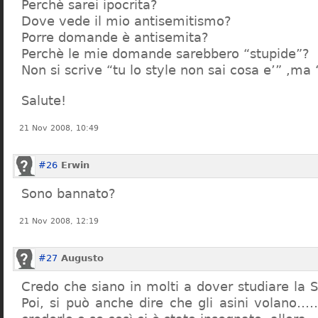
Perchè sarei ipocrita?
Dove vede il mio antisemitismo?
Porre domande è antisemita?
Perchè le mie domande sarebbero “stupide”?
Non si scrive “tu lo style non sai cosa e’” ,ma
Salute!
21 Nov 2008, 10:49
#26
Erwin
Sono bannato?
21 Nov 2008, 12:19
#27
Augusto
Credo che siano in molti a dover studiare la St
Poi, si può anche dire che gli asini volano…