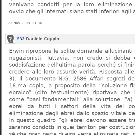
venivano condotti per la loro eliminazione 
ovvio che gli internati siano stati inferiori agli 
23 Nov 2008, 21:34
#33
Daniele Coppin
Erwin ripropone le solite domande allucinanti
negazionisti. Tuttavia, non credo si debba 
soddisfazione dell’ultima parola perché si finir
credere alle loro assurde verità. Risposta al
3). Il documento N.G. 2586 Affari segreti de
16.ma copia, a proposito della “soluzione f
ebraico” (cito testualmente) riportava che 
come “basi fondamentali” alla soluzione: “a) 
ebrei da tutti i settori della vita del p
eliminazione degli ebrei dallo spazio vitale d
In questo quadro “gli ebrei devono essere tra
saranno condotti in quei territori per costruzio
sè che gran parte di essi verrà eliminata nat