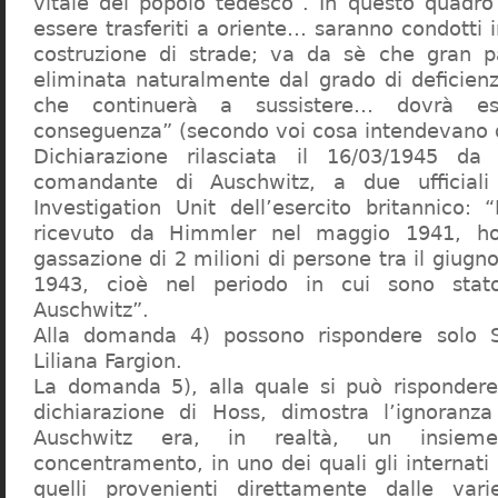
vitale del popolo tedesco”. In questo quadro
essere trasferiti a oriente… saranno condotti in
costruzione di strade; va da sè che gran pa
eliminata naturalmente dal grado di deficienza
che continuerà a sussistere… dovrà ess
conseguenza” (secondo voi cosa intendevano d
Dichiarazione rilasciata il 16/03/1945 d
comandante di Auschwitz, a due ufficial
Investigation Unit dell’esercito britannico: 
ricevuto da Himmler nel maggio 1941, ho
gassazione di 2 milioni di persone tra il giugno
1943, cioè nel periodo in cui sono sta
Auschwitz”.
Alla domanda 4) possono rispondere solo 
Liliana Fargion.
La domanda 5), alla quale si può rispondere
dichiarazione di Hoss, dimostra l’ignoranza 
Auschwitz era, in realtà, un insie
concentramento, in uno dei quali gli internati 
quelli provenienti direttamente dalle vari