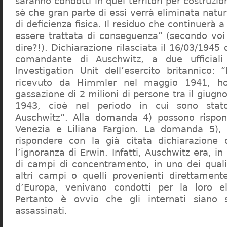
saranno condotti in quei territori per costruzio
sè che gran parte di essi verrà eliminata nat
di deficienza fisica. Il residuo che continuerà 
essere trattata di conseguenza” (secondo vo
dire?!). Dichiarazione rilasciata il 16/03/1945
comandante di Auschwitz, a due ufficial
Investigation Unit dell’esercito britannico: 
ricevuto da Himmler nel maggio 1941, ho
gassazione di 2 milioni di persone tra il giugno
1943, cioè nel periodo in cui sono sta
Auschwitz”. Alla domanda 4) possono rispo
Venezia e Liliana Fargion. La domanda 5), 
rispondere con la già citata dichiarazione 
l’ignoranza di Erwin. Infatti, Auschwitz era, in
di campi di concentramento, in uno dei quali 
altri campi o quelli provenienti direttamente
d’Europa, venivano condotti per la loro eli
Pertanto è ovvio che gli internati siano st
assassinati.