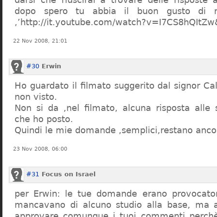
dopo spero tu abbia il buon gusto di n
,’http://it.youtube.com/watch?v=I7CS8hQIt
22 Nov 2008, 21:01
#30
Erwin
Ho guardato il filmato suggerito dal signor Ca
non visto.
Non si da ,nel filmato, alcuna risposta all
che ho posto.
Quindi le mie domande ,semplici,restano ancor
23 Nov 2008, 06:00
#31
Focus on Israel
per Erwin: le tue domande erano provocato
mancavano di alcuno studio alla base, ma 
approvare comunque i tuoi commenti perchè