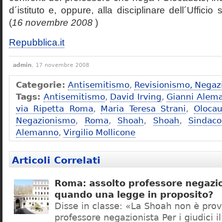
d´istituto e, oppure, alla disciplinare dell´Ufficio 
(
16 novembre 2008
)
Repubblica.it
admin
, 17 novembre 2008
Categorie:
Antisemitismo
,
Revisionismo, Negaz
Tags:
Antisemitismo
,
David Irving
,
Gianni Alem
via Ripetta Roma
,
Maria Teresa Strani
,
Olocau
Negazionismo
,
Roma
,
Shoah
,
Shoah
,
Sindac
Alemanno
,
Virgilio Mollicone
Articoli Correlati
Roma: assolto professore negazio
quando una legge in proposito?
Disse in classe: «La Shoah non è prov
professore negazionista Per i giudici i