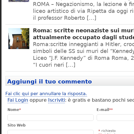
ROMA – Negazionismo, la lezione è fini
liceo artistico di via Ripetta da oggi 
il professor Roberto […]
Roma: scritte neonaziste sui muri
attualmente occupato dagli stud
Roma:scritte inneggianti a Hitler, croc
simboli delle SS sui muri del “Kennedy
Liceo “J.F. Kennedy” di Roma Roma, 2
“I cuori neri […]
Aggiungi il tuo commento
Fai clic qui per annullare la risposta.
Fai Login
oppure
Iscriviti
: è gratis e bastano pochi se
Nome
*
E-mail
**
Sito Web
*
richiesto