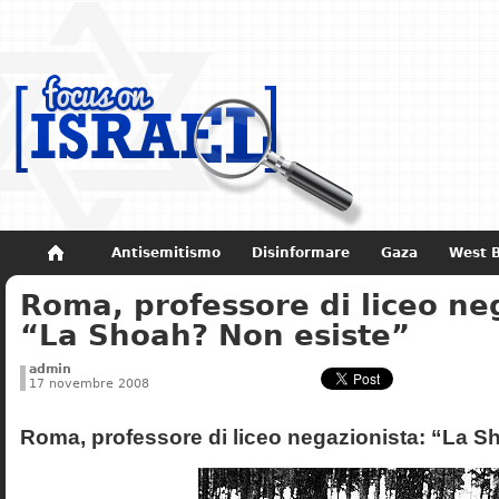
Antisemitismo
Disinformare
Gaza
West 
Roma, professore di liceo ne
Non dimenticare
Storia di Israele
“La Shoah? Non esiste”
admin
17 novembre 2008
Roma, professore di liceo negazionista: “La S