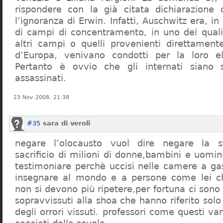
rispondere con la già citata dichiarazione 
l’ignoranza di Erwin. Infatti, Auschwitz era, in
di campi di concentramento, in uno dei quali 
altri campi o quelli provenienti direttamente
d’Europa, venivano condotti per la loro eli
Pertanto è ovvio che gli internati siano st
assassinati.
23 Nov 2008, 21:38
#35
sara di veroli
negare l’olocausto vuol dire negare la st
sacrificio di milioni di donne,bambini e uomi
testimoniare perchè uccisi nelle camere a ga
insegnare al mondo e a persone come lei ch
non si devono più ripetere,per fortuna ci sono
sopravvissuti alla shoa che hanno riferito so
degli orrori vissuti. professori come questi 