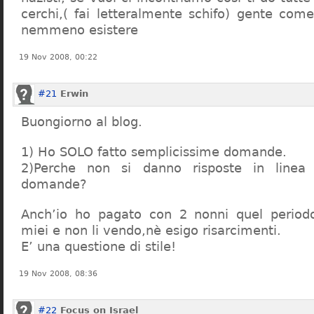
cerchi,( fai letteralmente schifo) gente co
nemmeno esistere
19 Nov 2008, 00:22
#21
Erwin
Buongiorno al blog.
1) Ho SOLO fatto semplicissime domande.
2)Perche non si danno risposte in linea 
domande?
Anch’io ho pagato con 2 nonni quel period
miei e non li vendo,nè esigo risarcimenti.
E’ una questione di stile!
19 Nov 2008, 08:36
#22
Focus on Israel