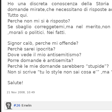
Ho una discreta conoscenza della Storia 
domande mirate,che necessitano di risposte a
Tutto qui.
Perche non mi si è risposto?
Se sbaglio correggetemi,ma nel merito,non c
,morali o politici. Nei fatti.
Signor calò, perche mi offende?
Perchè sarei ipocrita?
Dove vede il mio antisemitismo?
Porre domande è antisemita?
Perchè le mie domande sarebbero “stupide”?
Non si scrive “tu lo style non sai cosa e’” ,ma
Salute!
21 Nov 2008, 10:49
#26
Erwin