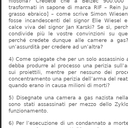
filosofia? Credete che a Belzec 900.000 
trasformati in sapone di marca RIF – Rein Ju
grasso ebraico] – come scrive Simon Wiesent
fosse incandescenti del signor Elie Wiesel 
calce viva del signor Jan Karski? Se sì, perc
condivide più le vostre convinzioni su que
perché credete dunque alle camere a gas?
un’assurdità per credere ad un’altra?
4) Come spiegate che per un solo assassinio a 
debba produrre al processo una perizia sull’
sui proiettili, mentre per nessuno dei proc
concentramento una perizia dell’arma del reat
quando erano in causa milioni di morti?
5) Disegnate una camera a gas nazista nella
sono stati assassinati per mezzo dello Zykl
funzionamento.
6) Per l’esecuzione di un condannato a mort