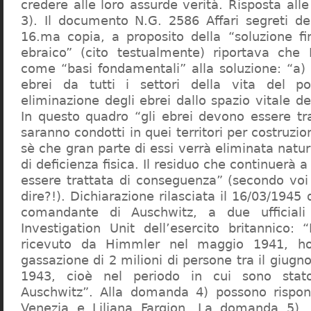
credere alle loro assurde verità. Risposta al
3). Il documento N.G. 2586 Affari segreti de
16.ma copia, a proposito della “soluzione f
ebraico” (cito testualmente) riportava che 
come “basi fondamentali” alla soluzione: “a) 
ebrei da tutti i settori della vita del p
eliminazione degli ebrei dallo spazio vitale d
In questo quadro “gli ebrei devono essere tra
saranno condotti in quei territori per costruzio
sè che gran parte di essi verrà eliminata nat
di deficienza fisica. Il residuo che continuerà 
essere trattata di conseguenza” (secondo vo
dire?!). Dichiarazione rilasciata il 16/03/1945
comandante di Auschwitz, a due ufficial
Investigation Unit dell’esercito britannico: 
ricevuto da Himmler nel maggio 1941, ho
gassazione di 2 milioni di persone tra il giugno
1943, cioè nel periodo in cui sono sta
Auschwitz”. Alla domanda 4) possono rispo
Venezia e Liliana Fargion. La domanda 5), 