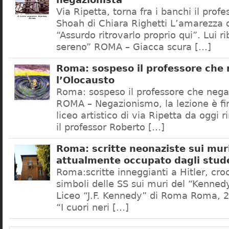
negazionista
Via Ripetta, torna fra i banchi il prof
Shoah di Chiara Righetti L’amarezza d
“Assurdo ritrovarlo proprio qui”. Lui r
sereno” ROMA – Giacca scura […]
Roma: sospeso il professore che
l’Olocausto
Roma: sospeso il professore che nega
ROMA – Negazionismo, la lezione è fini
liceo artistico di via Ripetta da oggi 
il professor Roberto […]
Roma: scritte neonaziste sui muri
attualmente occupato dagli stud
Roma:scritte inneggianti a Hitler, croc
simboli delle SS sui muri del “Kennedy
Liceo “J.F. Kennedy” di Roma Roma, 2
“I cuori neri […]