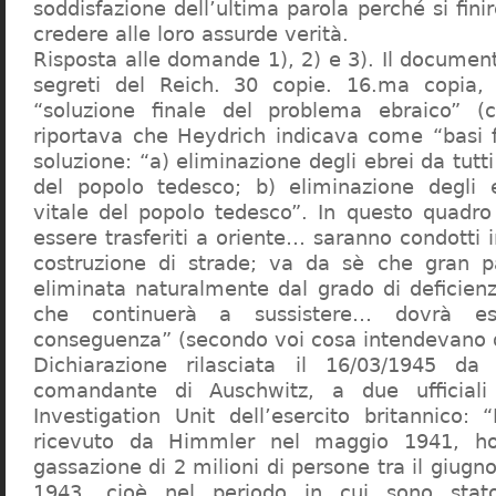
soddisfazione dell’ultima parola perché si finir
credere alle loro assurde verità.
Risposta alle domande 1), 2) e 3). Il documen
segreti del Reich. 30 copie. 16.ma copia, 
“soluzione finale del problema ebraico” (c
riportava che Heydrich indicava come “basi 
soluzione: “a) eliminazione degli ebrei da tutti 
del popolo tedesco; b) eliminazione degli e
vitale del popolo tedesco”. In questo quadro
essere trasferiti a oriente… saranno condotti in
costruzione di strade; va da sè che gran pa
eliminata naturalmente dal grado di deficienza
che continuerà a sussistere… dovrà ess
conseguenza” (secondo voi cosa intendevano d
Dichiarazione rilasciata il 16/03/1945 d
comandante di Auschwitz, a due ufficial
Investigation Unit dell’esercito britannico: 
ricevuto da Himmler nel maggio 1941, ho
gassazione di 2 milioni di persone tra il giugno
1943, cioè nel periodo in cui sono sta