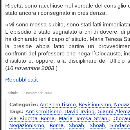
Ripetta sono racchiuse nel verbale del consiglio 
stato ancora riconsegnato in presidenza.
«Mi sono mossa subito, sono stati fatti immediatam
L´episodio è stato segnalato a chi di dovere, di 
ha dichiarato ieri il capo d´istituto, Maria Teresa S
la preside abbia fatto partire un provvedime
confronti del professore che nega l´Olocausto, ind
d´istituto e, oppure, alla disciplinare dell´Ufficio 
(
16 novembre 2008
)
Repubblica.it
admin
, 17 novembre 2008
Categorie:
Antisemitismo
,
Revisionismo, Negaz
Tags:
Antisemitismo
,
David Irving
,
Gianni Alem
via Ripetta Roma
,
Maria Teresa Strani
,
Olocau
Negazionismo
,
Roma
,
Shoah
,
Shoah
,
Sindac