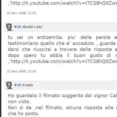
,’http://it.youtube.com/watch?v=I7CS8hQIt
22 Nov 2008, 21:01
#29
david calo’
tu sei un antisemita. piu’ delle parole e
testimoniano quello che e’ accaduto , guarda
darsi che riuscirai a trovare delle risposte
dopo spero tu abbia il buon gusto di n
,’http://it.youtube.com/watch?v=I7CS8hQIt
22 Nov 2008, 21:01
#30
Erwin
Ho guardato il filmato suggerito dal signor Ca
non visto.
Non si da ,nel filmato, alcuna risposta all
che ho posto.