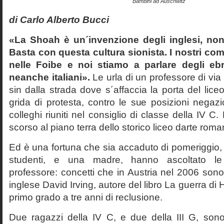
Bambini ad Auschwitz
di Carlo Alberto Bucci
«La Shoah è un´invenzione degli inglesi, non
Basta con questa cultura sionista. I nostri com
nelle Foibe e noi stiamo a parlare degli eb
neanche italiani».
Le urla di un professore di via
sin dalla strada dove s´affaccia la porta del liceo 
grida di protesta, contro le sue posizioni negazi
colleghi riuniti nel consiglio di classe della IV 
scorso al piano terra dello storico liceo darte roma
Ed è una fortuna che sia accaduto di pomeriggio, 
studenti, e una madre, hanno ascoltato le f
professore: concetti che in Austria nel 2006 sono 
inglese David Irving, autore del libro La guerra di H
primo grado a tre anni di reclusione.
Due ragazzi della IV C, e due della III G, son