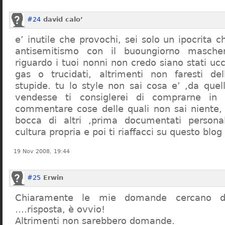
#24
david calo’
e’ inutile che provochi, sei solo un ipocrita 
antisemitismo con il buoungiorno masche
riguardo i tuoi nonni non credo siano stati uc
gas o trucidati, altrimenti non faresti d
stupide. tu lo style non sai cosa e’ ,da quel
vendesse ti consiglerei di comprarne in
commentare cose delle quali non sai niente,
bocca di altri ,prima documentati persona
cultura propria e poi ti riaffacci su questo blog
19 Nov 2008, 19:44
#25
Erwin
Chiaramente le mie domande cercano d
….risposta, è ovvio!
Altrimenti non sarebbero domande.