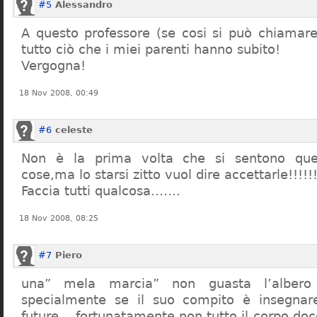
#5
Alessandro
A questo professore (se cosi si può chiamare)
tutto ciò che i miei parenti hanno subito!
Vergogna!
18 Nov 2008, 00:49
#6
celeste
Non è la prima volta che si sentono que
cose,ma lo starsi zitto vuol dire accettarle!!!!!
Faccia tutti qualcosa…….
18 Nov 2008, 08:25
#7
Piero
una” mela marcia” non guasta l’alber
specialmente se il suo compito è insegnare
future… fortunatamente non tutto il corpo doc