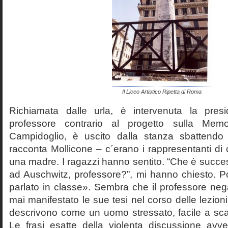
Il Liceo Artistico Ripetta di Roma
Richiamata dalle urla, è intervenuta la pres
professore contrario al progetto sulla Mem
Campidoglio, è uscito dalla stanza sbattendo 
racconta Mollicone – c´erano i rappresentanti di c
una madre. I ragazzi hanno sentito. “Che è succes
ad Auschwitz, professore?”, mi hanno chiesto. 
parlato in classe». Sembra che il professore neg
mai manifestato le sue tesi nel corso delle lezion
descrivono come un uomo stressato, facile a scat
Le frasi esatte della violenta discussione avv