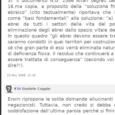
3). Il documento N.G. 2586 Affari segreti de
16.ma copia, a proposito della “soluzione f
ebraico” (cito testualmente) riportava che 
come “basi fondamentali” alla soluzione: “a) 
ebrei da tutti i settori della vita del p
eliminazione degli ebrei dallo spazio vitale d
In questo quadro “gli ebrei devono essere tra
saranno condotti in quei territori per costruzio
sè che gran parte di essi verrà eliminata nat
di deficienza fisica. Il residuo che continuerà 
essere trattata di conseguenza” (secondo vo
dire?!).
23 Nov 2008, 21:35
#34
Daniele Coppin
Erwin ripropone le solite domande allucinanti
negazionisti. Tuttavia, non credo si debba 
soddisfazione dell’ultima parola perché si finir