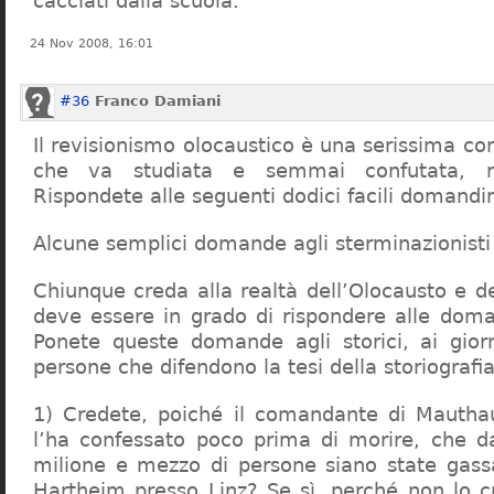
cacciati dalla scuola.
24 Nov 2008, 16:01
#36
Franco Damiani
Il revisionismo olocaustico è una serissima cor
che va studiata e semmai confutata, n
Rispondete alle seguenti dodici facili domandi
Alcune semplici domande agli sterminazionisti
Chiunque creda alla realtà dell’Olocausto e d
deve essere in grado di rispondere alle dom
Ponete queste domande agli storici, ai giorna
persone che difendono la tesi della storiografia 
1) Credete, poiché il comandante di Mauthau
l’ha confessato poco prima di morire, che d
milione e mezzo di persone siano state gassa
Hartheim presso Linz? Se sì, perché non lo 