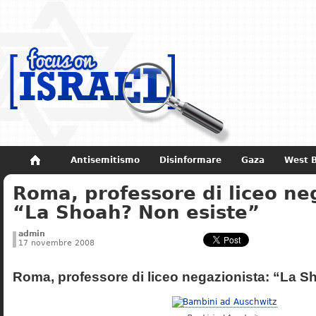
Antisemitismo
Disinformare
Gaza
West 
Roma, professore di liceo ne
Non dimenticare
Storia di Israele
“La Shoah? Non esiste”
admin
17 novembre 2008
Roma, professore di liceo negazionista: “La S