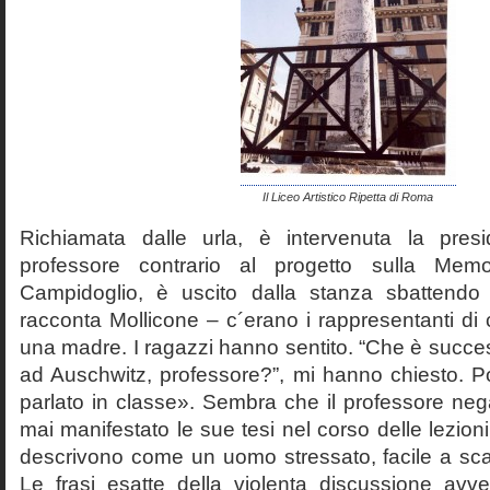
Il Liceo Artistico Ripetta di Roma
Richiamata dalle urla, è intervenuta la pres
professore contrario al progetto sulla Mem
Campidoglio, è uscito dalla stanza sbattendo 
racconta Mollicone – c´erano i rappresentanti di c
una madre. I ragazzi hanno sentito. “Che è succes
ad Auschwitz, professore?”, mi hanno chiesto. 
parlato in classe». Sembra che il professore neg
mai manifestato le sue tesi nel corso delle lezion
descrivono come un uomo stressato, facile a scat
Le frasi esatte della violenta discussione avv