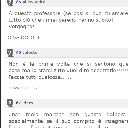
#5
Alessandro
A questo professore (se cosi si può chiamare)
tutto ciò che i miei parenti hanno subito!
Vergogna!
18 Nov 2008, 00:49
#6
celeste
Non è la prima volta che si sentono que
cose,ma lo starsi zitto vuol dire accettarle!!!!!
Faccia tutti qualcosa…….
18 Nov 2008, 08:25
#7
Piero
una” mela marcia” non guasta l’alber
specialmente se il suo compito è insegnare
future… fortunatamente non tutto il corpo doc