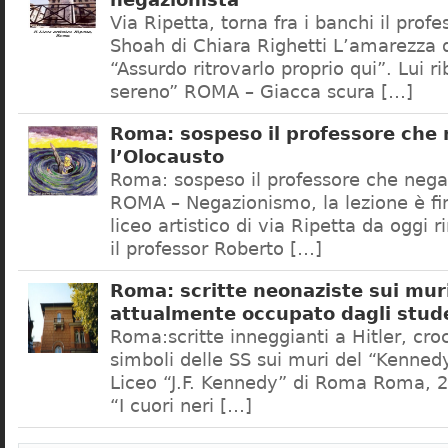
negazionista
Via Ripetta, torna fra i banchi il prof
Shoah di Chiara Righetti L’amarezza d
“Assurdo ritrovarlo proprio qui”. Lui r
sereno” ROMA – Giacca scura […]
Roma: sospeso il professore che
l’Olocausto
Roma: sospeso il professore che nega
ROMA – Negazionismo, la lezione è fini
liceo artistico di via Ripetta da oggi 
il professor Roberto […]
Roma: scritte neonaziste sui muri
attualmente occupato dagli stud
Roma:scritte inneggianti a Hitler, croc
simboli delle SS sui muri del “Kennedy
Liceo “J.F. Kennedy” di Roma Roma, 2
“I cuori neri […]