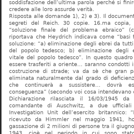
soddisfazione dell’ultima parola perché si finir
credere alle loro assurde verità.
Risposta alle domande 1), 2) e 3). Il documen
segreti del Reich. 30 copie. 16.ma copia, 
“soluzione finale del problema ebraico” (c
riportava che Heydrich indicava come “basi 
soluzione: “a) eliminazione degli ebrei da tutti 
del popolo tedesco; b) eliminazione degli e
vitale del popolo tedesco”. In questo quadro
essere trasferiti a oriente… saranno condotti in
costruzione di strade; va da sè che gran pa
eliminata naturalmente dal grado di deficienza
che continuerà a sussistere… dovrà ess
conseguenza” (secondo voi cosa intendevano d
Dichiarazione rilasciata il 16/03/1945 d
comandante di Auschwitz, a due ufficial
Investigation Unit dell’esercito britannico: 
ricevuto da Himmler nel maggio 1941, ho
gassazione di 2 milioni di persone tra il giugno
1943, cioè nel periodo in cui sono sta