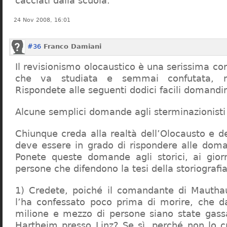
cacciati dalla scuola.
24 Nov 2008, 16:01
#36
Franco Damiani
Il revisionismo olocaustico è una serissima cor
che va studiata e semmai confutata, n
Rispondete alle seguenti dodici facili domandi
Alcune semplici domande agli sterminazionisti
Chiunque creda alla realtà dell’Olocausto e d
deve essere in grado di rispondere alle dom
Ponete queste domande agli storici, ai giorna
persone che difendono la tesi della storiografia 
1) Credete, poiché il comandante di Mauthau
l’ha confessato poco prima di morire, che d
milione e mezzo di persone siano state gassa
Hartheim presso Linz? Se sì, perché non lo 