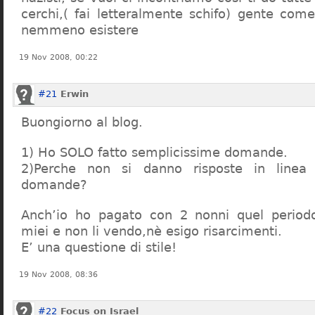
cerchi,( fai letteralmente schifo) gente co
nemmeno esistere
19 Nov 2008, 00:22
#21
Erwin
Buongiorno al blog.
1) Ho SOLO fatto semplicissime domande.
2)Perche non si danno risposte in linea 
domande?
Anch’io ho pagato con 2 nonni quel period
miei e non li vendo,nè esigo risarcimenti.
E’ una questione di stile!
19 Nov 2008, 08:36
#22
Focus on Israel