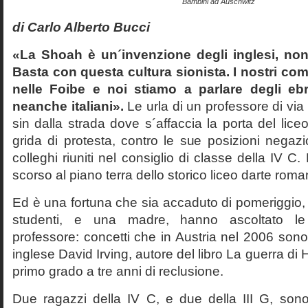
Bambini ad Auschwitz
di Carlo Alberto Bucci
«La Shoah è un´invenzione degli inglesi, non
Basta con questa cultura sionista. I nostri com
nelle Foibe e noi stiamo a parlare degli eb
neanche italiani».
Le urla di un professore di via
sin dalla strada dove s´affaccia la porta del liceo 
grida di protesta, contro le sue posizioni negazi
colleghi riuniti nel consiglio di classe della IV 
scorso al piano terra dello storico liceo darte roma
Ed è una fortuna che sia accaduto di pomeriggio, 
studenti, e una madre, hanno ascoltato le f
professore: concetti che in Austria nel 2006 sono 
inglese David Irving, autore del libro La guerra di H
primo grado a tre anni di reclusione.
Due ragazzi della IV C, e due della III G, son