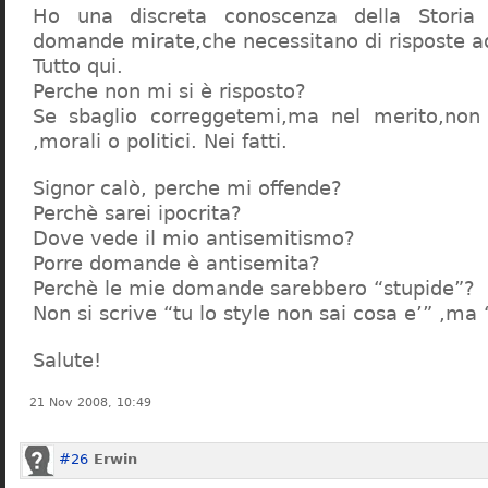
Ho una discreta conoscenza della Storia 
domande mirate,che necessitano di risposte a
Tutto qui.
Perche non mi si è risposto?
Se sbaglio correggetemi,ma nel merito,non c
,morali o politici. Nei fatti.
Signor calò, perche mi offende?
Perchè sarei ipocrita?
Dove vede il mio antisemitismo?
Porre domande è antisemita?
Perchè le mie domande sarebbero “stupide”?
Non si scrive “tu lo style non sai cosa e’” ,ma
Salute!
21 Nov 2008, 10:49
#26
Erwin