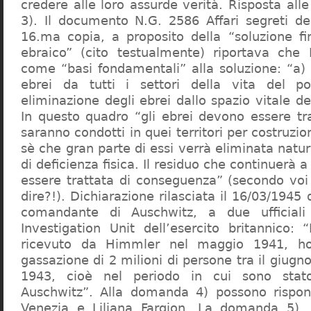
credere alle loro assurde verità. Risposta al
3). Il documento N.G. 2586 Affari segreti de
16.ma copia, a proposito della “soluzione f
ebraico” (cito testualmente) riportava che 
come “basi fondamentali” alla soluzione: “a) 
ebrei da tutti i settori della vita del p
eliminazione degli ebrei dallo spazio vitale d
In questo quadro “gli ebrei devono essere tra
saranno condotti in quei territori per costruzio
sè che gran parte di essi verrà eliminata nat
di deficienza fisica. Il residuo che continuerà 
essere trattata di conseguenza” (secondo vo
dire?!). Dichiarazione rilasciata il 16/03/1945
comandante di Auschwitz, a due ufficial
Investigation Unit dell’esercito britannico: 
ricevuto da Himmler nel maggio 1941, ho
gassazione di 2 milioni di persone tra il giugno
1943, cioè nel periodo in cui sono sta
Auschwitz”. Alla domanda 4) possono rispo
Venezia e Liliana Fargion. La domanda 5), 