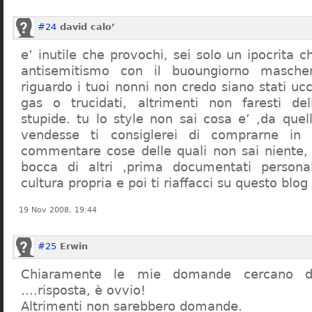
#24
david calo’
e’ inutile che provochi, sei solo un ipocrita 
antisemitismo con il buoungiorno masche
riguardo i tuoi nonni non credo siano stati uc
gas o trucidati, altrimenti non faresti d
stupide. tu lo style non sai cosa e’ ,da quel
vendesse ti consiglerei di comprarne in
commentare cose delle quali non sai niente,
bocca di altri ,prima documentati persona
cultura propria e poi ti riaffacci su questo blog
19 Nov 2008, 19:44
#25
Erwin
Chiaramente le mie domande cercano d
….risposta, è ovvio!
Altrimenti non sarebbero domande.