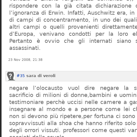
rispondere con la già citata dichiarazione 
l’ignoranza di Erwin. Infatti, Auschwitz era, in
di campi di concentramento, in uno dei quali 
altri campi o quelli provenienti direttamente
d’Europa, venivano condotti per la loro eli
Pertanto è ovvio che gli internati siano st
assassinati.
23 Nov 2008, 21:38
#35
sara di veroli
negare l’olocausto vuol dire negare la st
sacrificio di milioni di donne,bambini e uomi
testimoniare perchè uccisi nelle camere a ga
insegnare al mondo e a persone come lei ch
non si devono più ripetere,per fortuna ci sono
sopravvissuti alla shoa che hanno riferito so
degli orrori vissuti. professori come questi 