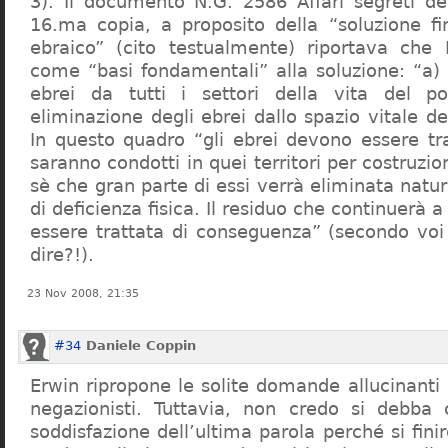
3). Il documento N.G. 2586 Affari segreti de
16.ma copia, a proposito della “soluzione f
ebraico” (cito testualmente) riportava che 
come “basi fondamentali” alla soluzione: “a) 
ebrei da tutti i settori della vita del p
eliminazione degli ebrei dallo spazio vitale d
In questo quadro “gli ebrei devono essere tra
saranno condotti in quei territori per costruzio
sè che gran parte di essi verrà eliminata nat
di deficienza fisica. Il residuo che continuerà 
essere trattata di conseguenza” (secondo vo
dire?!).
23 Nov 2008, 21:35
#34
Daniele Coppin
Erwin ripropone le solite domande allucinanti
negazionisti. Tuttavia, non credo si debba 
soddisfazione dell’ultima parola perché si finir