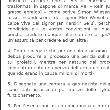
filosofia? Credete che a Belzec 900.000 
trasformati in sapone di marca RIF – Rein Ju
grasso ebraico] – come scrive Simon Wiesent
fosse incandescenti del signor Elie Wiesel 
calce viva del signor Jan Karski? Se sì, perc
condivide più le vostre convinzioni su que
perché credete dunque alle camere a gas?
un’assurdità per credere ad un’altra?
4) Come spiegate che per un solo assassinio a 
debba produrre al processo una perizia sull’
sui proiettili, mentre per nessuno dei proc
concentramento una perizia dell’arma del reat
quando erano in causa milioni di morti?
5) Disegnate una camera a gas nazista nella
sono stati assassinati per mezzo dello Zykl
funzionamento.
6) Per l’esecuzione di un condannato a mort