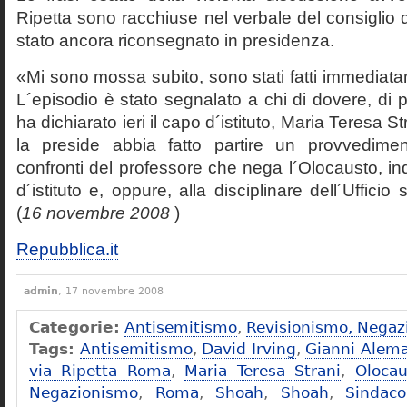
Ripetta sono racchiuse nel verbale del consiglio 
stato ancora riconsegnato in presidenza.
«Mi sono mossa subito, sono stati fatti immediatam
L´episodio è stato segnalato a chi di dovere, di 
ha dichiarato ieri il capo d´istituto, Maria Teresa S
la preside abbia fatto partire un provvedime
confronti del professore che nega l´Olocausto, ind
d´istituto e, oppure, alla disciplinare dell´Ufficio 
(
16 novembre 2008
)
Repubblica.it
admin
, 17 novembre 2008
Categorie:
Antisemitismo
,
Revisionismo, Negaz
Tags:
Antisemitismo
,
David Irving
,
Gianni Alem
via Ripetta Roma
,
Maria Teresa Strani
,
Olocau
Negazionismo
,
Roma
,
Shoah
,
Shoah
,
Sindac