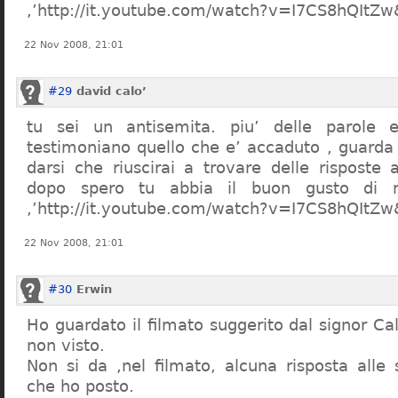
,’http://it.youtube.com/watch?v=I7CS8hQIt
22 Nov 2008, 21:01
#29
david calo’
tu sei un antisemita. piu’ delle parole e
testimoniano quello che e’ accaduto , guarda
darsi che riuscirai a trovare delle risposte
dopo spero tu abbia il buon gusto di n
,’http://it.youtube.com/watch?v=I7CS8hQIt
22 Nov 2008, 21:01
#30
Erwin
Ho guardato il filmato suggerito dal signor Ca
non visto.
Non si da ,nel filmato, alcuna risposta all
che ho posto.