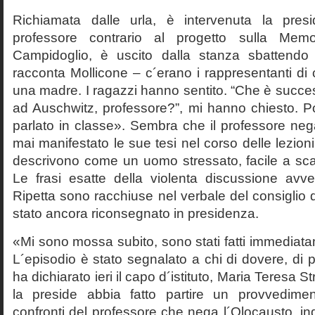
Richiamata dalle urla, è intervenuta la pres
professore contrario al progetto sulla Mem
Campidoglio, è uscito dalla stanza sbattendo 
racconta Mollicone – c´erano i rappresentanti di c
una madre. I ragazzi hanno sentito. “Che è succes
ad Auschwitz, professore?”, mi hanno chiesto. 
parlato in classe». Sembra che il professore neg
mai manifestato le sue tesi nel corso delle lezion
descrivono come un uomo stressato, facile a scat
Le frasi esatte della violenta discussione avv
Ripetta sono racchiuse nel verbale del consiglio 
stato ancora riconsegnato in presidenza.
«Mi sono mossa subito, sono stati fatti immediatam
L´episodio è stato segnalato a chi di dovere, di 
ha dichiarato ieri il capo d´istituto, Maria Teresa S
la preside abbia fatto partire un provvedime
confronti del professore che nega l´Olocausto, ind