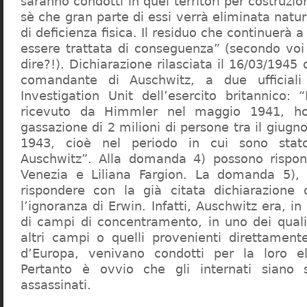
saranno condotti in quei territori per costruzio
sè che gran parte di essi verrà eliminata nat
di deficienza fisica. Il residuo che continuerà 
essere trattata di conseguenza” (secondo vo
dire?!). Dichiarazione rilasciata il 16/03/1945
comandante di Auschwitz, a due ufficial
Investigation Unit dell’esercito britannico: 
ricevuto da Himmler nel maggio 1941, ho
gassazione di 2 milioni di persone tra il giugno
1943, cioè nel periodo in cui sono sta
Auschwitz”. Alla domanda 4) possono rispo
Venezia e Liliana Fargion. La domanda 5), 
rispondere con la già citata dichiarazione 
l’ignoranza di Erwin. Infatti, Auschwitz era, in
di campi di concentramento, in uno dei quali 
altri campi o quelli provenienti direttamente
d’Europa, venivano condotti per la loro eli
Pertanto è ovvio che gli internati siano st
assassinati.