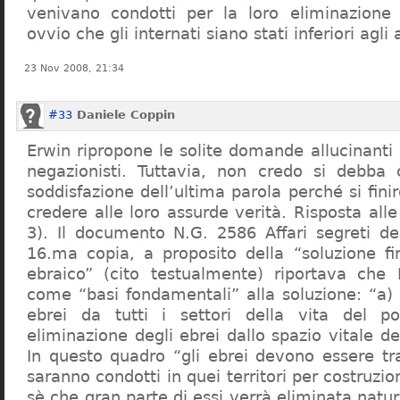
venivano condotti per la loro eliminazione 
ovvio che gli internati siano stati inferiori agli 
23 Nov 2008, 21:34
#33
Daniele Coppin
Erwin ripropone le solite domande allucinanti
negazionisti. Tuttavia, non credo si debba 
soddisfazione dell’ultima parola perché si finir
credere alle loro assurde verità. Risposta al
3). Il documento N.G. 2586 Affari segreti de
16.ma copia, a proposito della “soluzione f
ebraico” (cito testualmente) riportava che 
come “basi fondamentali” alla soluzione: “a) 
ebrei da tutti i settori della vita del p
eliminazione degli ebrei dallo spazio vitale d
In questo quadro “gli ebrei devono essere tra
saranno condotti in quei territori per costruzio
sè che gran parte di essi verrà eliminata nat