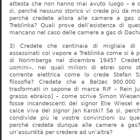
attesta che non hanno mai avuto luogo – e 
sì, perché nessuno storico vi crede più da m
perché credete allora alle camere a gas 
Treblinka? Quali prove dell’esistenza di qu
mancano nel caso delle camere a gas di Dac
3) Credete che centinaia di migliaia di 
assassinati col vapore a Treblinka come si è 
di Norimberga nel dicembre 1945? Credet
uomini», nei quali milioni di ebrei sono st
corrente elettrica come lo crede Stefan S
filosofia? Credete che a Belzec 900.000 
trasformati in sapone di marca RIF – Rein Ju
grasso ebraico] – come scrive Simon Wiesent
fosse incandescenti del signor Elie Wiesel 
calce viva del signor Jan Karski? Se sì, perc
condivide più le vostre convinzioni su que
perché credete dunque alle camere a gas?
un’assurdità per credere ad un’altra?