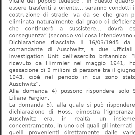
vitale del popolo tedesco”. In questo quadro
essere trasferiti a oriente… saranno condotti in
costruzione di strade; va da sè che gran pa
eliminata naturalmente dal grado di deficienza
che continuerà a sussistere… dovrà ess
conseguenza” (secondo voi cosa intendevano d
Dichiarazione rilasciata il 16/03/1945 d
comandante di Auschwitz, a due ufficial
Investigation Unit dell’esercito britannico: 
ricevuto da Himmler nel maggio 1941, ho
gassazione di 2 milioni di persone tra il giugno
1943, cioè nel periodo in cui sono sta
Auschwitz”.
Alla domanda 4) possono rispondere solo 
Liliana Fargion.
La domanda 5), alla quale si può rispondere
dichiarazione di Hoss, dimostra l’ignoranza 
Auschwitz era, in realtà, un insie
concentramento, in uno dei quali gli internati 
quelli provenienti direttamente dalle vari