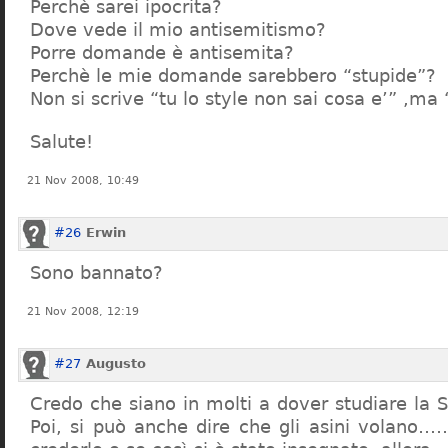
Perchè sarei ipocrita?
Dove vede il mio antisemitismo?
Porre domande è antisemita?
Perchè le mie domande sarebbero “stupide”?
Non si scrive “tu lo style non sai cosa e’” ,ma
Salute!
21 Nov 2008, 10:49
#26
Erwin
Sono bannato?
21 Nov 2008, 12:19
#27
Augusto
Credo che siano in molti a dover studiare la St
Poi, si può anche dire che gli asini volano…