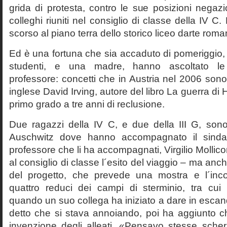
grida di protesta, contro le sue posizioni negazi
colleghi riuniti nel consiglio di classe della IV 
scorso al piano terra dello storico liceo darte roma
Ed è una fortuna che sia accaduto di pomeriggio, 
studenti, e una madre, hanno ascoltato le f
professore: concetti che in Austria nel 2006 sono 
inglese David Irving, autore del libro La guerra di H
primo grado a tre anni di reclusione.
Due ragazzi della IV C, e due della III G, son
Auschwitz dove hanno accompagnato il sinda
professore che li ha accompagnati, Virgilio Mollico
al consiglio di classe l´esito del viaggio – ma anch
del progetto, che prevede una mostra e l´inc
quattro reduci dei campi di sterminio, tra cu
quando un suo collega ha iniziato a dare in esca
detto che si stava annoiando, poi ha aggiunto c
invenzione degli alleati. «Pensavo stesse sch