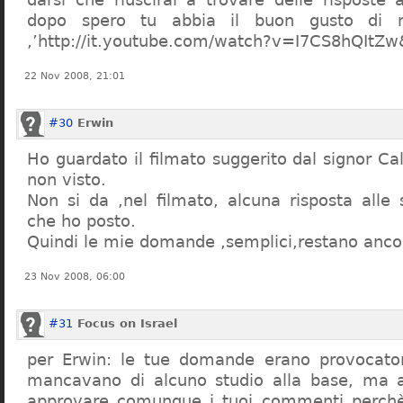
dopo spero tu abbia il buon gusto di n
,’http://it.youtube.com/watch?v=I7CS8hQIt
22 Nov 2008, 21:01
#30
Erwin
Ho guardato il filmato suggerito dal signor Ca
non visto.
Non si da ,nel filmato, alcuna risposta all
che ho posto.
Quindi le mie domande ,semplici,restano ancor
23 Nov 2008, 06:00
#31
Focus on Israel
per Erwin: le tue domande erano provocato
mancavano di alcuno studio alla base, ma 
approvare comunque i tuoi commenti perchè