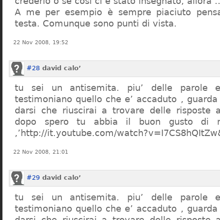
crederlo o se così ci è stato insegnato, allor
A me per esempio è sempre piaciuto pensa
testa. Comunque sono punti di vista.
22 Nov 2008, 19:52
#28
david calo’
tu sei un antisemita. piu’ delle parole e
testimoniano quello che e’ accaduto , guarda
darsi che riuscirai a trovare delle risposte
dopo spero tu abbia il buon gusto di n
,’http://it.youtube.com/watch?v=I7CS8hQIt
22 Nov 2008, 21:01
#29
david calo’
tu sei un antisemita. piu’ delle parole e
testimoniano quello che e’ accaduto , guarda
darsi che riuscirai a trovare delle risposte