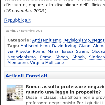
d´istituto e, oppure, alla disciplinare dell´Ufficio 
(
16 novembre 2008
)
Repubblica.it
admin
, 17 novembre 2008
Categorie:
Antisemitismo
,
Revisionismo, Negaz
Tags:
Antisemitismo
,
David Irving
,
Gianni Alem
via Ripetta Roma
,
Maria Teresa Strani
,
Olocau
Negazionismo
,
Roma
,
Shoah
,
Shoah
,
Sindac
Alemanno
,
Virgilio Mollicone
Articoli Correlati
Roma: assolto professore negazio
quando una legge in proposito?
Disse in classe: «La Shoah non è prov
professore negazionista Per i giudici i