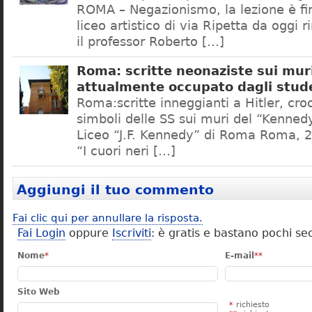
ROMA – Negazionismo, la lezione è fini
liceo artistico di via Ripetta da oggi 
il professor Roberto […]
Roma: scritte neonaziste sui muri
attualmente occupato dagli stud
Roma:scritte inneggianti a Hitler, croc
simboli delle SS sui muri del “Kennedy
Liceo “J.F. Kennedy” di Roma Roma, 2
“I cuori neri […]
Aggiungi il tuo commento
Fai clic qui per annullare la risposta.
Fai Login
oppure
Iscriviti
: è gratis e bastano pochi se
Nome
*
E-mail
**
Sito Web
*
richiesto