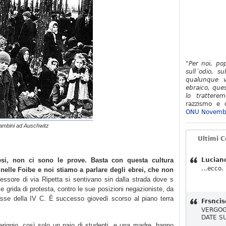
"Per noi, po
sull´odio, su
qualunque v
ebraico, ques
lo tratterem
razzismo e d
ONU Novemb
ambini ad Auschwitz
Ultimi 
si, non ci sono le prove. Basta con questa cultura
Lucian
...ecco.
 nelle Foibe e noi stiamo a parlare degli ebrei, che non
essore di via Ripetta si sentivano sin dalla strada dove s
alle grida di protesta, contro le sue posizioni negazioniste, da
 classe della IV C. È successo giovedì scorso al piano terra
Frsncis
VERGOG
DATE S
riggio, così solo un paio di studenti, e una madre, hanno