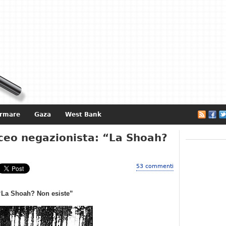
ormare
Gaza
West Bank
e
iceo negazionista: “La Shoah?
53 commenti
 “La Shoah? Non esiste”