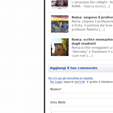
L’amarezza dei colleghi: “A
ROMA – Giacca scura […]
Roma: sospeso il profes
Roma: sospeso il professor
è finita. Il portone del lice
professor Roberto […]
Roma: scritte neonazist
dagli studenti
Roma:scritte inneggianti a H
“Kennedy” a Trastevere Il 
cuori neri […]
Aggiungi il tuo commento
Fai clic qui per annullare la risposta.
Fai Login
oppure
Iscriviti
: è gratis e bastano
Nome
*
Sito Web