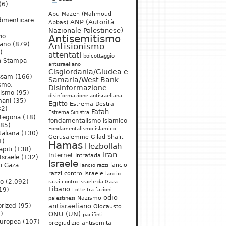
(6)
Abu Mazen (Mahmoud
dimenticare
ANP (Autorità
Abbas)
Nazionale Palestinese)
io
Antisemitismo
iano
(879)
Antisionismo
)
attentati
boicottaggio
a Stampa
antisraeliano
Cisgiordania/Giudea e
ssam
(166)
Samaria/West Bank
ismo,
Disinformazione
nismo
(95)
disinformazione antisraeliana
mani
(35)
Egitto
Estrema Destra
2)
Fatah
Estrema Sinistra
tegoria
(18)
fondamentalismo islamico
85)
Fondamentalismo islamico
taliana
(130)
Gerusalemme
Gilad Shalit
1)
Hamas
Hezbollah
apiti
(138)
Iran
Internet
Intrafada
Israele
(132)
Israele
lancio
di Gaza
lancio razzi
razzi contro Israele
lancio
mo
(2.092)
razzi contro Israele da Gaza
Libano
19)
Lotte tra fazioni
odio
)
Nazismo
palestinesi
rized
(95)
antisraeliano
Olocausto
)
ONU (UN)
pacifinti
uropea
(107)
pregiudizio antisemita