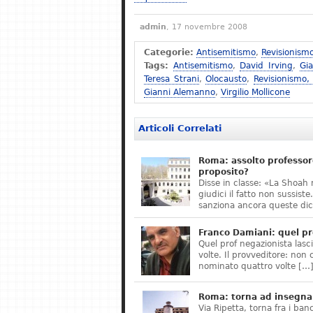
admin
, 17 novembre 2008
Categorie:
Antisemitismo
,
Revisionism
Tags:
Antisemitismo
,
David Irving
,
Gi
Teresa Strani
,
Olocausto
,
Revisionismo,
Gianni Alemanno
,
Virgilio Mollicone
Articoli Correlati
Roma: assolto professor
proposito?
Disse in classe: «La Shoah 
giudici il fatto non sussis
sanziona ancora queste dic
Franco Damiani: quel pr
Quel prof negazionista lasci
volte. Il provveditore: non 
nominato quattro volte […
Roma: torna ad insegnar
Via Ripetta, torna fra i ban