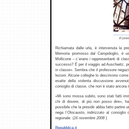
Il Lice
Richiamata dalle urla, è intervenuta la pre
Memoria promosso dal Campidoglio, è usc
Mollicone – c´erano i rappresentanti di clas
successo? È per il viaggio ad Auschwitz, p
in classe». Sembra che il professore negazi
lezioni. Alcune colleghe lo descrivono come 
esatte della violenta discussione avvenu
consiglio di classe, che non è stato ancora 
«Mi sono mossa subito, sono stati fatti imm
chi di dovere, di più non posso dire», ha 
possibile che la preside abbia fatto partire
nega l´Olocausto, indirizzato al consiglio d´
regionale. (
16 novembre 2008
)
Repubblica.it