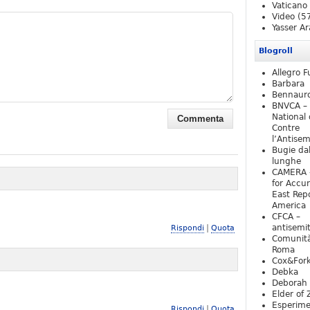
Vaticano
Video
(5
Yasser Ar
Blogroll
Allegro F
Barbara
Bennaur
BNVCA –
National 
Contre
l’Antise
Bugie da
lunghe
CAMERA 
for Accur
East Repo
America
CFCA –
|
antisemi
Rispondi
Quota
Comunità
Roma
Cox&For
Debka
Deborah 
Elder of 
Esperim
|
Rispondi
Quota