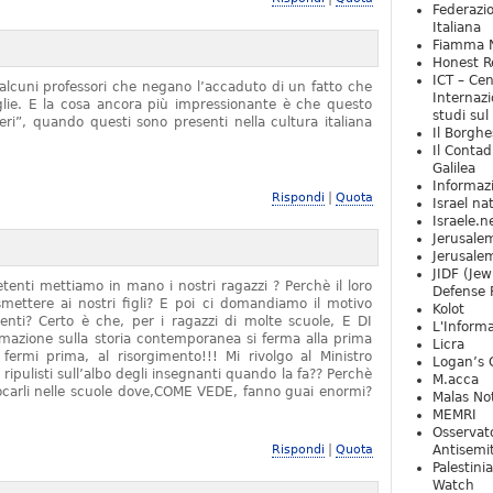
Federazio
Italiana
Fiamma N
Honest Re
ICT – Cen
alcuni professori che negano l’accaduto di un fatto che
Internazi
iglie. E la cosa ancora più impressionante è che questo
studi sul
ieri”, quando questi sono presenti nella cultura italiana
Il Borghe
Il Contad
Galilea
Informaz
|
Rispondi
Quota
Israel na
Israele.n
Jerusale
Jerusale
JIDF (Jew
tenti mettiamo in mano i nostri ragazzi ? Perchè il loro
Defense 
mettere ai nostri figli? E poi ci domandiamo il motivo
Kolot
denti? Certo è che, per i ragazzi di molte scuole, E DI
L'Informa
zione sulla storia contemporanea si ferma alla prima
Licra
rmi prima, al risorgimento!!! Mi rivolgo al Ministro
Logan’s 
 ripulisti sull’albo degli insegnanti quando la fa?? Perchè
M.acca
locarli nelle scuole dove,COME VEDE, fanno guai enormi?
Malas Not
MEMRI
Osservat
|
Rispondi
Quota
Antisemi
Palestini
Watch