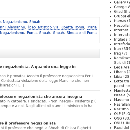
Gallery
(
George W
Gilad Sha
Gruppi eb
Hamas
(
o, Negazionismo
,
Shoah
Hezbolla
anni Alemanno
,
liceo artistico via Ripetta Roma
,
Maria
Internet
 Negazionismo
,
Roma
,
Shoah
,
Shoah
,
Sindaco di Roma
Intervist
Intifada
(
Intrafada
Iran
(354
Iraq
(7)
Kamikaze
Suicidi
(
e negazionista. A quando una legge in
Lega Ara
Libano
(
non è provata» Assolto il professore negazionista Per i
Libia
(28
te. Contestata violazione della legge Mancino che non
Lotte tra
hiarazioni […]
palestine
Manifesta
Israele
(5
ofessore negazionista che ancora insegna
Massimo
ato in cattedra. I sindacati: «Non insegni» Trasferito più
Nasrallah
compete a noi. Negli ultimi otto anni il ministero lo ha
Nazismo
]
OLP (PLO
ONG
(33
ONU (UN
e il professore negazionista
Paesi de
chi il professore che negò la Shoah di Chiara Righetti