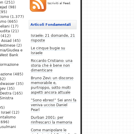
en
(251)
Iscriviti al Feed.
ejad
(98)
(95)
tismo
(1.377)
ismo
(665)
Articoli Fondamentali
eliani
(17)
audita
(21)
Israele: 21 domande, 21
(412)
risposte
l Assad
(45)
lestinese
(2)
Le cinque bugie su
ania/Giudea e
Israele
West Bank
Riccardo Cristiano: una
formazione
storia che è bene non
dimenticare
mazione
(485)
Bruno Zevi: un discorso
62)
memorabile e,
ldwasser
(35)
purtroppo, sotto molti
gev
(35)
aspetti ancora attuale
Destra
(165)
Sinistra
"Sono ebreo!" Sei anni fa
veniva ucciso Daniel
95)
Pearl
Israel
(12)
ntalismo
Durban 2001: per
(696)
rinfrescarci la memoria
Musulmani
Come manipolare le