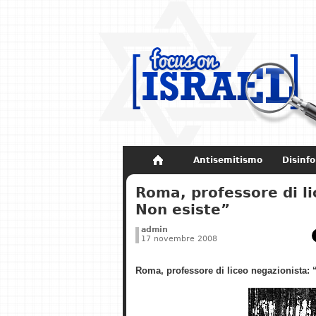
Antisemitismo
Disinf
Non dimenticare
Storia di Israel
Roma, professore di l
Non esiste”
admin
17 novembre 2008
Roma, professore di liceo negazionista: