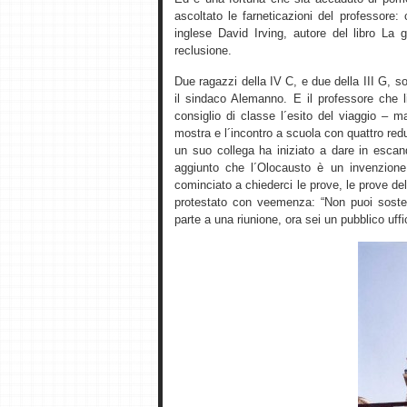
ascoltato le farneticazioni del professore:
inglese David Irving, autore del libro La 
reclusione.
Due ragazzi della IV C, e due della III G,
il sindaco Alemanno. E il professore che li
consiglio di classe l´esito del viaggio – 
mostra e l´incontro a scuola con quattro re
un suo collega ha iniziato a dare in esca
aggiunto che l´Olocausto è un invenzione
cominciato a chiederci le prove, le prove del
protestato con veemenza: “Non puoi soste
parte a una riunione, ora sei un pubblico uffic