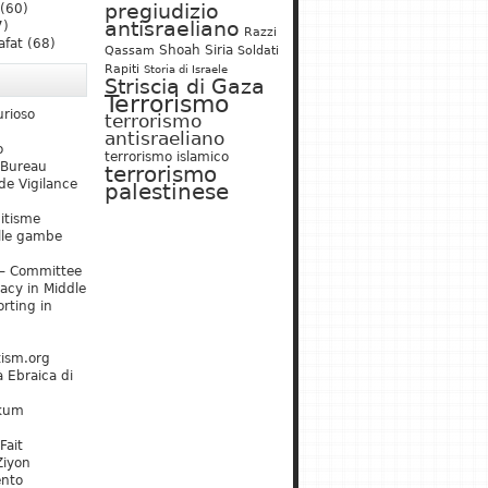
pregiudizio
(60)
antisraeliano
7)
Razzi
afat
(68)
Shoah
Siria
Qassam
Soldati
Rapiti
Storia di Israele
Striscia di Gaza
Terrorismo
urioso
terrorismo
antisraeliano
o
terrorismo islamico
 Bureau
terrorismo
de Vigilance
palestinese
mitisme
lle gambe
– Committee
acy in Middle
rting in
tism.org
 Ebraica di
kum
Fait
Ziyon
ento