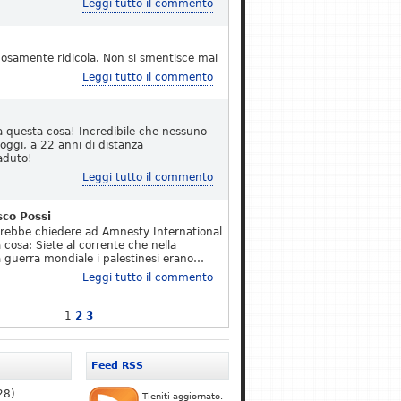
Leggi tutto il commento
osamente ridicola. Non si smentisce mai
Leggi tutto il commento
a questa cosa! Incredibile che nessuno
 oggi, a 22 anni di distanza
aduto!
Leggi tutto il commento
sco Possi
erebbe chiedere ad Amnesty International
 cosa: Siete al corrente che nella
 guerra mondiale i palestinesi erano…
Leggi tutto il commento
1
2
3
Feed RSS
28)
Tieniti aggiornato.