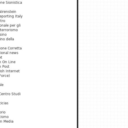
ne Sionistica
irenstein
porting Italy
tro
onale per gli
 terrorismo
sino
ino della
ione Corretta
tional news
et
m On Line
m Post
ish Internet
Force)
le
Centro Studi
icias
orio
tismo
an Media