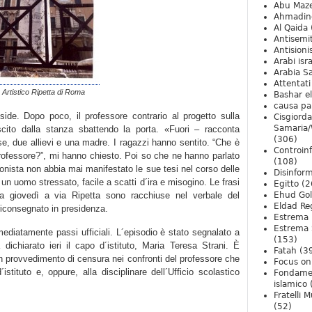
Abu Maz
Ahmadin
Al Qaida
Antisemi
Antision
Arabi isra
Arabia S
Attentati
o Artistico Ripetta di Roma
Bashar e
causa pa
side. Dopo poco, il professore contrario al progetto sulla
Cisgiord
Samaria/
ito dalla stanza sbattendo la porta. «Fuori – racconta
(306)
se, due allievi e una madre. I ragazzi hanno sentito. “Che è
Controin
rofessore?”, mi hanno chiesto. Poi so che ne hanno parlato
(108)
onista non abbia mai manifestato le sue tesi nel corso delle
Disinfor
un uomo stressato, facile a scatti d´ira e misogino. Le frasi
Egitto
(2
ta giovedì a via Ripetta sono racchiuse nel verbale del
Ehud Go
Eldad Re
riconsegnato in presidenza.
Estrema 
Estrema 
ediatamente passi ufficiali. L´episodio è stato segnalato a
(153)
dichiarato ieri il capo d´istituto, Maria Teresa Strani. È
Fatah
(3
 un provvedimento di censura nei confronti del professore che
Focus on 
istituto e, oppure, alla disciplinare dell´Ufficio scolastico
Fondame
islamico
Fratelli 
(52)