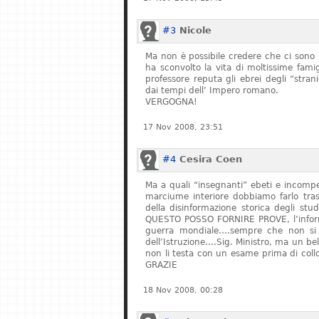
#3
Nicole
Ma non è possibile credere che ci sono 
ha sconvolto la vita di moltissime fam
professore reputa gli ebrei degli “stran
dai tempi dell’ Impero romano.
VERGOGNA!
17 Nov 2008, 23:51
#4
Cesira Coen
Ma a quali “insegnanti” ebeti e incompe
marciume interiore dobbiamo farlo tras
della disinformazione storica degli stu
QUESTO POSSO FORNIRE PROVE, l’informa
guerra mondiale….sempre che non si fe
dell’Istruzione….Sig. Ministro, ma un bel
non li testa con un esame prima di col
GRAZIE
18 Nov 2008, 00:28