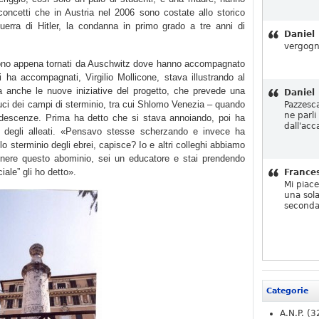
 concetti che in Austria nel 2006 sono costate allo storico
guerra di Hitler, la condanna in primo grado a tre anni di
Daniel
vergogn
 sono appena tornati da Auschwitz dove hanno accompagnato
 ha accompagnati, Virgilio Mollicone, stava illustrando al
ma anche le nuove iniziative del progetto, che prevede una
Daniel
duci dei campi di sterminio, tra cui Shlomo Venezia – quando
Pazzesc
ne parli
ndescenze. Prima ha detto che si stava annoiando, poi ha
dall'acc
 degli alleati. «Pensavo stesse scherzando e invece ha
lo sterminio degli ebrei, capisce? Io e altri colleghi abbiamo
nere questo abominio, sei un educatore e stai prendendo
iale” gli ho detto».
France
Mi piac
una sola
seconda
Categorie
A.N.P.
(3