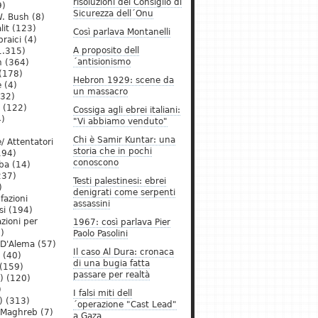
risoluzioni del Consiglio di
9)
Sicurezza dell´Onu
. Bush
(8)
lit
(123)
Così parlava Montanelli
raici
(4)
A proposito dell
1.315)
´antisionismo
h
(364)
(178)
Hebron 1929: scene da
e
(4)
un massacro
32)
(122)
Cossiga agli ebrei italiani:
)
"Vi abbiamo venduto"
Chi è Samir Kuntar: una
/ Attentatori
storia che in pochi
194)
conoscono
ba
(14)
237)
Testi palestinesi: ebrei
)
denigrati come serpenti
 fazioni
assassini
si
(194)
zioni per
1967: così parlava Pier
)
Paolo Pasolini
 D'Alema
(57)
Il caso Al Dura: cronaca
(40)
di una bugia fatta
(159)
passare per realtà
)
(120)
)
I falsi miti dell
)
(313)
´operazione "Cast Lead"
l Maghreb
(7)
a Gaza