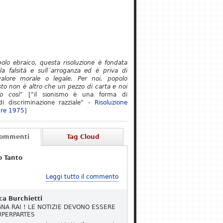
polo ebraico, questa risoluzione è fondata
lla falsità e sull´arroganza ed è priva di
alore morale o legale. Per noi, popolo
to non è altro che un pezzo di carta e noi
o così"
["il sionismo è una forma di
i discriminazione razziale" -
Risoluzione
re 1975
]
Commenti
Tag Cloud
o Tanto
Leggi tutto il commento
ca Burchietti
NA RAI ! LE NOTIZIE DEVONO ESSERE
UPERPARTES