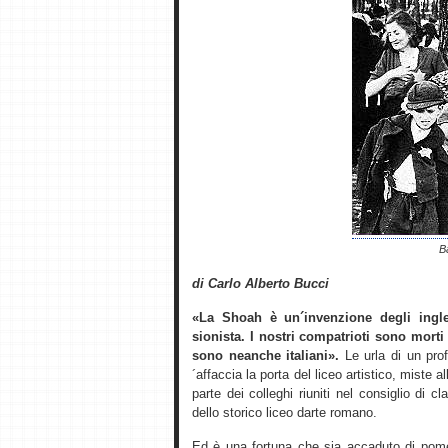
B
di Carlo Alberto Bucci
«La Shoah è un´invenzione degli ingle
sionista. I nostri compatrioti sono morti
sono neanche italiani».
Le urla di un prof
´affaccia la porta del liceo artistico, miste 
parte dei colleghi riuniti nel consiglio di
dello storico liceo darte romano.
Ed è una fortuna che sia accaduto di pome