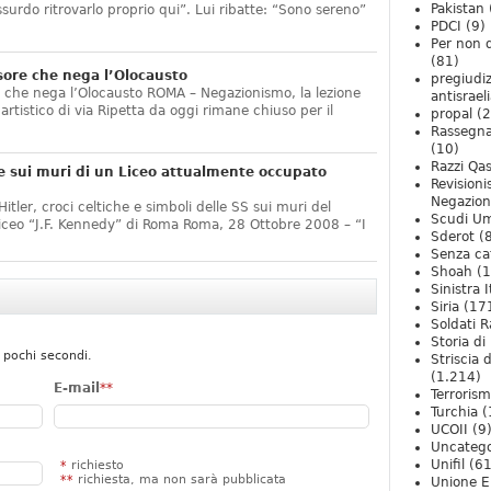
Pakistan
ssurdo ritrovarlo proprio qui”. Lui ribatte: “Sono sereno”
PDCI
(9)
Per non 
(81)
sore che nega l’Olocausto
pregiudiz
e che nega l’Olocausto ROMA – Negazionismo, la lezione
antisrael
o artistico di via Ripetta da oggi rimane chiuso per il
propal
(2
Rassegn
(10)
Razzi Qa
e sui muri di un Liceo attualmente occupato
Revision
Negazio
itler, croci celtiche e simboli delle SS sui muri del
Scudi U
Liceo “J.F. Kennedy” di Roma Roma, 28 Ottobre 2008 – “I
Sderot
(8
Senza ca
Shoah
(1
Sinistra I
Siria
(17
Soldati R
Storia di 
 pochi secondi.
Striscia 
(1.214)
E-mail
**
Terroris
Turchia
(
UCOII
(9
Uncatego
Unifil
(61
*
richiesto
**
richiesta, ma non sarà pubblicata
Unione E