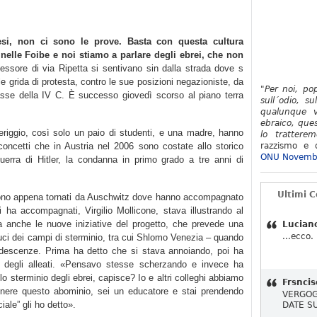
si, non ci sono le prove. Basta con questa cultura
 nelle Foibe e noi stiamo a parlare degli ebrei, che non
essore di via Ripetta si sentivano sin dalla strada dove s
alle grida di protesta, contro le sue posizioni negazioniste, da
"Per noi, po
 classe della IV C. È successo giovedì scorso al piano terra
sull´odio, su
qualunque v
ebraico, ques
riggio, così solo un paio di studenti, e una madre, hanno
lo tratterem
 concetti che in Austria nel 2006 sono costate allo storico
razzismo e d
ONU Novemb
guerra di Hitler, la condanna in primo grado a tre anni di
Ultimi 
 sono appena tornati da Auschwitz dove hanno accompagnato
 ha accompagnati, Virgilio Mollicone, stava illustrando al
ma anche le nuove iniziative del progetto, che prevede una
Lucian
...ecco.
duci dei campi di sterminio, tra cui Shlomo Venezia – quando
ndescenze. Prima ha detto che si stava annoiando, poi ha
 degli alleati. «Pensavo stesse scherzando e invece ha
lo sterminio degli ebrei, capisce? Io e altri colleghi abbiamo
Frsncis
nere questo abominio, sei un educatore e stai prendendo
VERGOG
iale” gli ho detto».
DATE S