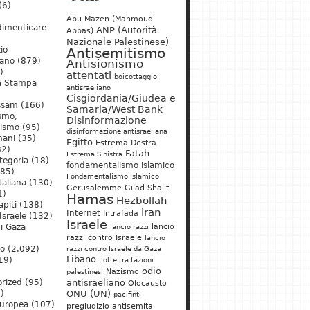
(6)
Abu Mazen (Mahmoud
dimenticare
ANP (Autorità
Abbas)
Nazionale Palestinese)
io
Antisemitismo
iano
(879)
Antisionismo
)
attentati
boicottaggio
a Stampa
antisraeliano
Cisgiordania/Giudea e
ssam
(166)
Samaria/West Bank
ismo,
Disinformazione
nismo
(95)
disinformazione antisraeliana
mani
(35)
Egitto
Estrema Destra
2)
Fatah
Estrema Sinistra
tegoria
(18)
fondamentalismo islamico
85)
Fondamentalismo islamico
taliana
(130)
Gerusalemme
Gilad Shalit
1)
Hamas
Hezbollah
apiti
(138)
Iran
Internet
Intrafada
Israele
(132)
Israele
lancio
di Gaza
lancio razzi
razzi contro Israele
lancio
mo
(2.092)
razzi contro Israele da Gaza
Libano
19)
Lotte tra fazioni
odio
)
Nazismo
palestinesi
rized
(95)
antisraeliano
Olocausto
)
ONU (UN)
pacifinti
uropea
(107)
pregiudizio antisemita