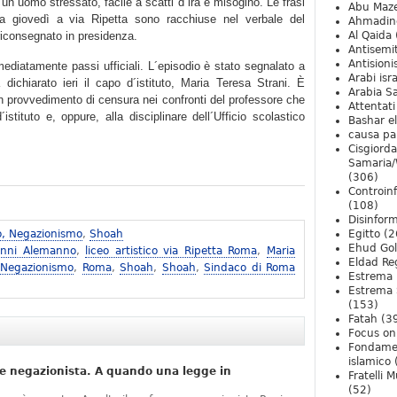
un uomo stressato, facile a scatti d´ira e misogino. Le frasi
Abu Maz
ta giovedì a via Ripetta sono racchiuse nel verbale del
Ahmadin
riconsegnato in presidenza.
Al Qaida
Antisemi
Antision
ediatamente passi ufficiali. L´episodio è stato segnalato a
Arabi isra
dichiarato ieri il capo d´istituto, Maria Teresa Strani. È
Arabia S
 un provvedimento di censura nei confronti del professore che
Attentati
istituto e, oppure, alla disciplinare dell´Ufficio scolastico
Bashar e
causa pa
Cisgiord
Samaria/
(306)
Controin
(108)
Disinfor
o, Negazionismo
,
Shoah
Egitto
(2
Ehud Go
anni Alemanno
,
liceo artistico via Ripetta Roma
,
Maria
Eldad Re
 Negazionismo
,
Roma
,
Shoah
,
Shoah
,
Sindaco di Roma
Estrema 
Estrema 
(153)
Fatah
(3
Focus on 
Fondame
islamico
e negazionista. A quando una legge in
Fratelli 
(52)