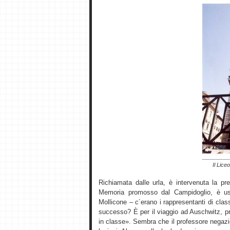
Il Lice
Richiamata dalle urla, è intervenuta la pre
Memoria promosso dal Campidoglio, è usc
Mollicone – c´erano i rappresentanti di clas
successo? È per il viaggio ad Auschwitz, p
in classe». Sembra che il professore negazi