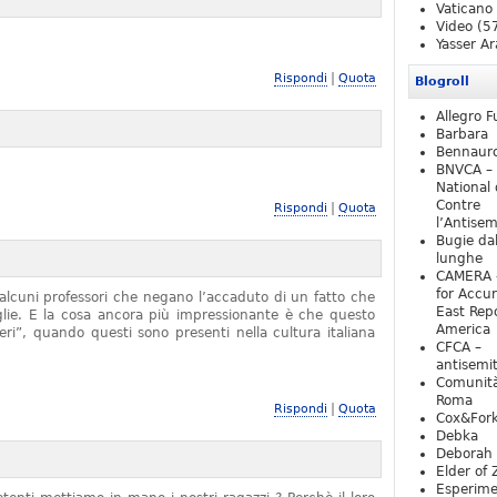
Vaticano
Video
(5
Yasser Ar
|
Rispondi
Quota
Blogroll
Allegro F
Barbara
Bennaur
BNVCA –
National 
Contre
|
Rispondi
Quota
l’Antise
Bugie da
lunghe
CAMERA 
for Accur
alcuni professori che negano l’accaduto di un fatto che
East Repo
iglie. E la cosa ancora più impressionante è che questo
America
ieri”, quando questi sono presenti nella cultura italiana
CFCA –
antisemi
Comunità
Roma
|
Rispondi
Quota
Cox&For
Debka
Deborah 
Elder of 
Esperim