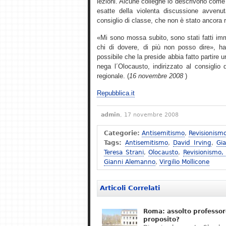
lezioni. Alcune colleghe lo descrivono come 
esatte della violenta discussione avvenu
consiglio di classe, che non è stato ancora 
«Mi sono mossa subito, sono stati fatti imm
chi di dovere, di più non posso dire», ha 
possibile che la preside abbia fatto partire
nega l´Olocausto, indirizzato al consiglio d´
regionale. (
16 novembre 2008
)
Repubblica.it
admin
, 17 novembre 2008
Categorie:
Antisemitismo
,
Revisionism
Tags:
Antisemitismo
,
David Irving
,
Gi
Teresa Strani
,
Olocausto
,
Revisionismo,
Gianni Alemanno
,
Virgilio Mollicone
Articoli Correlati
Roma: assolto professor
proposito?