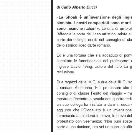
di Carlo Alberto Bucci
«La Shoah è un´invenzione degli ingle
sionista. I nostri compatrioti sono morti
sono neanche italiani».
Le urla di un prof
´affaccia la porta del liceo artistico, miste 
parte dei colleghi riuniti nel consiglio di
dello storico liceo darte romano.
Ed è una fortuna che sia accaduto di pome
ascoltato le farneticazioni del professore:
inglese David Irving, autore del libro La 
reclusione.
Due ragazzi della IV C, e due della III G,
il sindaco Alemanno. E il professore che li
consiglio di classe l´esito del viaggio – 
mostra e l´incontro a scuola con quattro re
un suo collega ha iniziato a dare in esca
aggiunto che l´Olocausto è un invenzione
cominciato a chiederci le prove, le prove del
protestato con veemenza: “Non puoi soste
parte a una riunione, ora sei un pubblico uffic