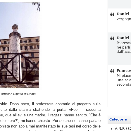
Daniel
vergogn
Daniel
Pazzesc
ne parli
dall'acc
France
Mi piac
una sola
seconda
o Artistico Ripetta di Roma
side. Dopo poco, il professore contrario al progetto sulla
ito dalla stanza sbattendo la porta. «Fuori – racconta
se, due allievi e una madre. I ragazzi hanno sentito. “Che è
Categorie
rofessore?”, mi hanno chiesto. Poi so che ne hanno parlato
onista non abbia mai manifestato le sue tesi nel corso delle
A.N.P.
(3