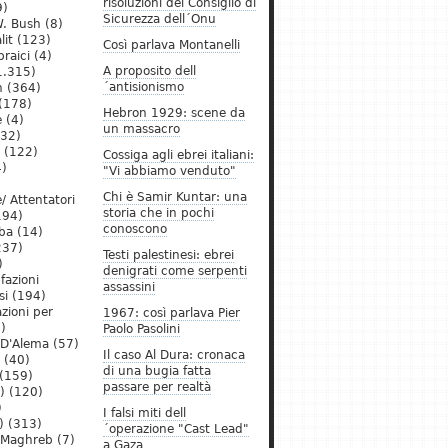
risoluzioni del Consiglio di
9)
Sicurezza dell´Onu
. Bush
(8)
lit
(123)
Così parlava Montanelli
raici
(4)
A proposito dell
1.315)
´antisionismo
h
(364)
(178)
Hebron 1929: scene da
e
(4)
un massacro
32)
(122)
Cossiga agli ebrei italiani:
)
"Vi abbiamo venduto"
Chi è Samir Kuntar: una
/ Attentatori
storia che in pochi
194)
conoscono
ba
(14)
237)
Testi palestinesi: ebrei
)
denigrati come serpenti
 fazioni
assassini
si
(194)
zioni per
1967: così parlava Pier
)
Paolo Pasolini
 D'Alema
(57)
Il caso Al Dura: cronaca
(40)
di una bugia fatta
(159)
passare per realtà
)
(120)
)
I falsi miti dell
)
(313)
´operazione "Cast Lead"
l Maghreb
(7)
a Gaza