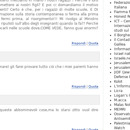
tenti mettiamo in mano i nostri ragazzi ? Perchè il loro
Federazio
mettere ai nostri figli? E poi ci domandiamo il motivo
Italiana
denti? Certo è che, per i ragazzi di molte scuole, E DI
Fiamma N
zione sulla storia contemporanea si ferma alla prima
Honest Re
rmi prima, al risorgimento!!! Mi rivolgo al Ministro
ICT – Cen
 ripulisti sull’albo degli insegnanti quando la fa?? Perchè
Internazi
locarli nelle scuole dove,COME VEDE, fanno guai enormi?
studi sul
Il Borghe
Il Contad
|
Rispondi
Quota
Galilea
Informaz
Israel na
Israele.n
Jerusale
are) gli farei provare tutto ciò che i miei parenti hanno
Jerusale
JIDF (Jew
Defense 
Kolot
L'Informa
|
Rispondi
Quota
Licra
Logan’s 
M.acca
Malas Not
MEMRI
ueste abbominevoli cose,ma lo starsi zitto vuol dire
Osservat
Antisemi
Palestini
Watch
|
Rispondi
Quota