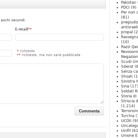
Pakistan
PDCI
(9)
Per non 
(81)
 pochi secondi.
pregiudiz
antisrael
E-mail
**
propal
(2
Rassegn
(10)
Razzi Qa
*
richiesto
Revision
**
richiesta, ma non sarà pubblicata
Negazio
Scudi U
Sderot
(8
Senza ca
Shoah
(1
Sinistra I
Siria
(17
Soldati R
Storia di 
Striscia 
(1.214)
Terroris
Turchia
(
UCOII
(9
Uncatego
Unifil
(61
Unione E