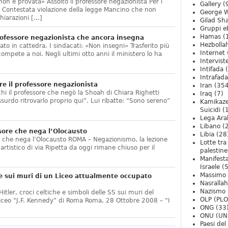
non è provata» Assolto il professore negazionista Per i
Gallery
(
te. Contestata violazione della legge Mancino che non
George W
hiarazioni […]
Gilad Sha
Gruppi eb
Hamas
(
ofessore negazionista che ancora insegna
Hezbolla
ato in cattedra. I sindacati: «Non insegni» Trasferito più
Internet
compete a noi. Negli ultimi otto anni il ministero lo ha
Intervist
]
Intifada
(
Intrafada
e il professore negazionista
Iran
(354
chi il professore che negò la Shoah di Chiara Righetti
Iraq
(7)
ssurdo ritrovarlo proprio qui”. Lui ribatte: “Sono sereno”
Kamikaze
Suicidi
(
Lega Ara
Libano
(
sore che nega l’Olocausto
Libia
(28
e che nega l’Olocausto ROMA – Negazionismo, la lezione
Lotte tra
o artistico di via Ripetta da oggi rimane chiuso per il
palestine
Manifesta
Israele
(5
Massimo
e sui muri di un Liceo attualmente occupato
Nasrallah
Nazismo
itler, croci celtiche e simboli delle SS sui muri del
OLP (PLO
Liceo “J.F. Kennedy” di Roma Roma, 28 Ottobre 2008 – “I
ONG
(33
ONU (UN
Paesi de