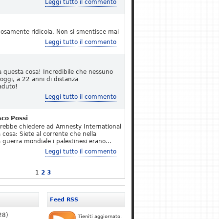
Leggi tutto il commento
osamente ridicola. Non si smentisce mai
Leggi tutto il commento
a questa cosa! Incredibile che nessuno
 oggi, a 22 anni di distanza
aduto!
Leggi tutto il commento
sco Possi
erebbe chiedere ad Amnesty International
 cosa: Siete al corrente che nella
 guerra mondiale i palestinesi erano…
Leggi tutto il commento
1
2
3
Feed RSS
28)
Tieniti aggiornato.