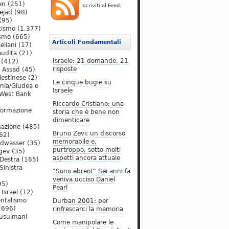
en
(251)
Iscriviti al Feed.
ejad
(98)
(95)
tismo
(1.377)
ismo
(665)
Articoli Fondamentali
eliani
(17)
audita
(21)
Israele: 21 domande, 21
(412)
risposte
l Assad
(45)
lestinese
(2)
Le cinque bugie su
ania/Giudea e
Israele
West Bank
Riccardo Cristiano: una
formazione
storia che è bene non
dimenticare
mazione
(485)
Bruno Zevi: un discorso
62)
memorabile e,
ldwasser
(35)
purtroppo, sotto molti
gev
(35)
aspetti ancora attuale
Destra
(165)
Sinistra
"Sono ebreo!" Sei anni fa
veniva ucciso Daniel
95)
Pearl
Israel
(12)
ntalismo
Durban 2001: per
(696)
rinfrescarci la memoria
Musulmani
Come manipolare le