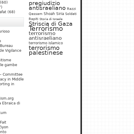
pregiudizio
(60)
antisraeliano
7)
Razzi
afat
(68)
Shoah
Siria
Qassam
Soldati
Rapiti
Storia di Israele
Striscia di Gaza
Terrorismo
urioso
terrorismo
antisraeliano
o
terrorismo islamico
 Bureau
terrorismo
de Vigilance
palestinese
mitisme
lle gambe
– Committee
acy in Middle
rting in
tism.org
 Ebraica di
kum
Fait
Ziyon
ento