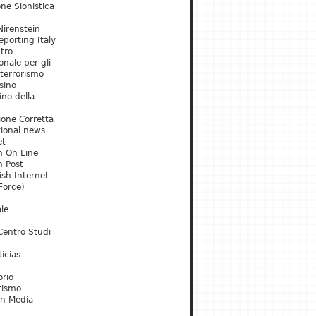
ne Sionistica
irenstein
porting Italy
tro
onale per gli
 terrorismo
sino
ino della
ione Corretta
tional news
et
m On Line
m Post
ish Internet
Force)
le
Centro Studi
icias
orio
tismo
an Media