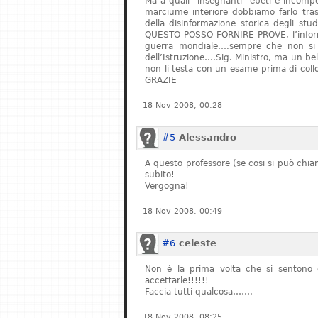
Ma a quali “insegnanti” ebeti e incompe
marciume interiore dobbiamo farlo tras
della disinformazione storica degli stu
QUESTO POSSO FORNIRE PROVE, l’informa
guerra mondiale….sempre che non si fe
dell’Istruzione….Sig. Ministro, ma un bel
non li testa con un esame prima di col
GRAZIE
18 Nov 2008, 00:28
#5
Alessandro
A questo professore (se cosi si può chiam
subito!
Vergogna!
18 Nov 2008, 00:49
#6
celeste
Non è la prima volta che si sentono q
accettarle!!!!!!
Faccia tutti qualcosa…….
18 Nov 2008, 08:25