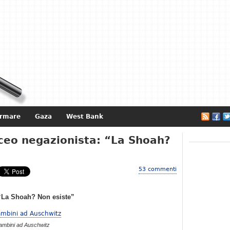
ormare
Gaza
West Bank
e
iceo negazionista: “La Shoah?
53 commenti
 “La Shoah? Non esiste”
ambini ad Auschwitz