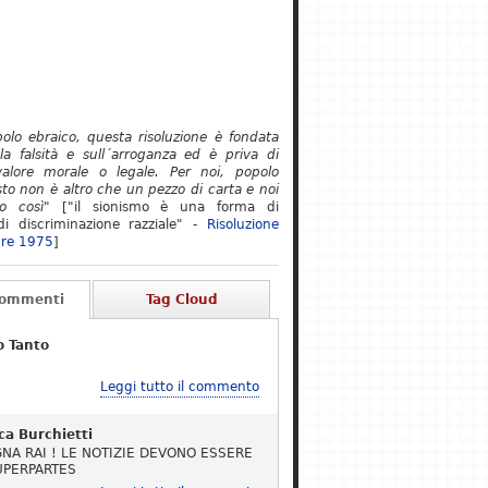
polo ebraico, questa risoluzione è fondata
lla falsità e sull´arroganza ed è priva di
alore morale o legale. Per noi, popolo
to non è altro che un pezzo di carta e noi
o così"
["il sionismo è una forma di
i discriminazione razziale" -
Risoluzione
re 1975
]
Commenti
Tag Cloud
o Tanto
Leggi tutto il commento
ca Burchietti
NA RAI ! LE NOTIZIE DEVONO ESSERE
UPERPARTES