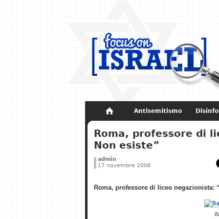
Antisemitismo
Disinf
Non dimenticare
Storia di Israel
Roma, professore di l
Non esiste”
admin
17 novembre 2008
Roma, professore di liceo negazionista:
B