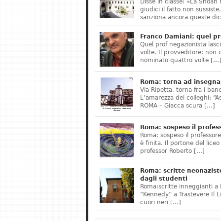
Disse in classe: «La Shoah 
giudici il fatto non sussis
sanziona ancora queste dic
Franco Damiani: quel pr
Quel prof negazionista lasci
volte. Il provveditore: non 
nominato quattro volte […
Roma: torna ad insegnar
Via Ripetta, torna fra i ban
L’amarezza dei colleghi: “A
ROMA – Giacca scura […]
Roma: sospeso il profes
Roma: sospeso il professor
è finita. Il portone del lice
professor Roberto […]
Roma: scritte neonazist
dagli studenti
Roma:scritte inneggianti a H
“Kennedy” a Trastevere Il 
cuori neri […]