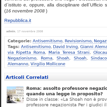
d´istituto e, oppure, alla disciplinare dell´Ufficio 
(
16 novembre 2008
)
Repubblica.it
admin
, 17 novembre 2008
Categorie:
Antisemitismo
,
Revisionismo, Negaz
Tags:
Antisemitismo
,
David Irving
,
Gianni Alem
via Ripetta Roma
,
Maria Teresa Strani
,
Olocau
Negazionismo
,
Roma
,
Shoah
,
Shoah
,
Sindac
Alemanno
,
Virgilio Mollicone
Articoli Correlati
Roma: assolto professore negazio
quando una legge in proposito?
Disse in classe: «La Shoah non è prov
professore negazionista Per i giudici i