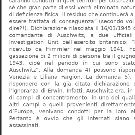
saranno condotti in quei territori per costruzio
sè che gran parte di essi verrà eliminata nat
di deficienza fisica. Il residuo che continuerà 
essere trattata di conseguenza” (secondo vo
dire?!). Dichiarazione rilasciata il 16/03/1945
comandante di Auschwitz, a due ufficial
Investigation Unit dell’esercito britannico: 
ricevuto da Himmler nel maggio 1941, ho
gassazione di 2 milioni di persone tra il giugno
1943, cioè nel periodo in cui sono sta
Auschwitz”. Alla domanda 4) possono rispo
Venezia e Liliana Fargion. La domanda 5), 
rispondere con la già citata dichiarazione 
l’ignoranza di Erwin. Infatti, Auschwitz era, in
di campi di concentramento, in uno dei quali 
altri campi o quelli provenienti direttamente
d’Europa, venivano condotti per la loro eli
Pertanto è ovvio che gli internati siano st
assassinati.