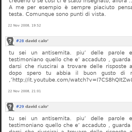
crederlo o se così ci è stato insegnato, allor
A me per esempio è sempre piaciuto pensa
testa. Comunque sono punti di vista.
22 Nov 2008, 19:52
#28
david calo’
tu sei un antisemita. piu’ delle parole e
testimoniano quello che e’ accaduto , guarda
darsi che riuscirai a trovare delle risposte
dopo spero tu abbia il buon gusto di n
,’http://it.youtube.com/watch?v=I7CS8hQIt
22 Nov 2008, 21:01
#29
david calo’
tu sei un antisemita. piu’ delle parole e
testimoniano quello che e’ accaduto , guarda
darsi che riuscirai a trovare delle risposte