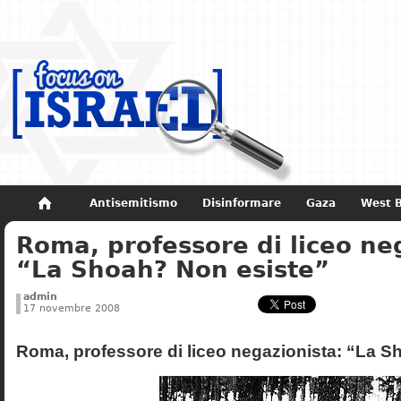
Antisemitismo
Disinformare
Gaza
West 
Roma, professore di liceo ne
Non dimenticare
Storia di Israele
“La Shoah? Non esiste”
admin
17 novembre 2008
Roma, professore di liceo negazionista: “La S