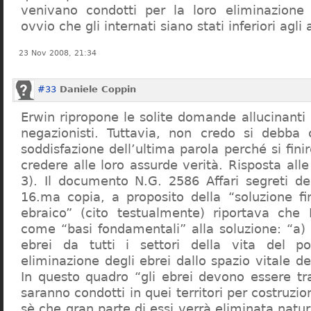
venivano condotti per la loro eliminazione 
ovvio che gli internati siano stati inferiori agli 
23 Nov 2008, 21:34
#33
Daniele Coppin
Erwin ripropone le solite domande allucinanti
negazionisti. Tuttavia, non credo si debba 
soddisfazione dell’ultima parola perché si finir
credere alle loro assurde verità. Risposta al
3). Il documento N.G. 2586 Affari segreti de
16.ma copia, a proposito della “soluzione f
ebraico” (cito testualmente) riportava che 
come “basi fondamentali” alla soluzione: “a) 
ebrei da tutti i settori della vita del p
eliminazione degli ebrei dallo spazio vitale d
In questo quadro “gli ebrei devono essere tra
saranno condotti in quei territori per costruzio
sè che gran parte di essi verrà eliminata nat