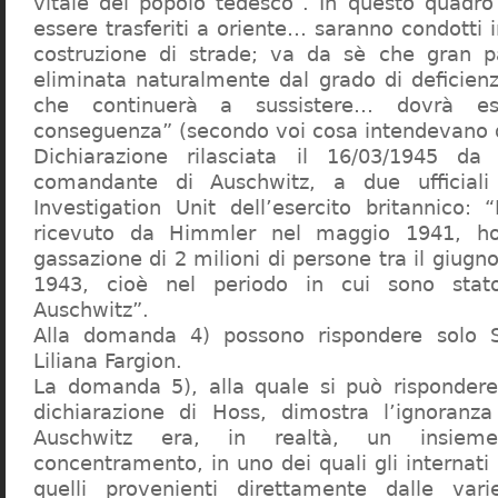
vitale del popolo tedesco”. In questo quadro
essere trasferiti a oriente… saranno condotti in
costruzione di strade; va da sè che gran pa
eliminata naturalmente dal grado di deficienza
che continuerà a sussistere… dovrà ess
conseguenza” (secondo voi cosa intendevano d
Dichiarazione rilasciata il 16/03/1945 d
comandante di Auschwitz, a due ufficial
Investigation Unit dell’esercito britannico: 
ricevuto da Himmler nel maggio 1941, ho
gassazione di 2 milioni di persone tra il giugno
1943, cioè nel periodo in cui sono sta
Auschwitz”.
Alla domanda 4) possono rispondere solo 
Liliana Fargion.
La domanda 5), alla quale si può rispondere
dichiarazione di Hoss, dimostra l’ignoranza 
Auschwitz era, in realtà, un insie
concentramento, in uno dei quali gli internati 
quelli provenienti direttamente dalle vari