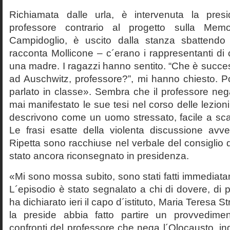
Richiamata dalle urla, è intervenuta la pres
professore contrario al progetto sulla Mem
Campidoglio, è uscito dalla stanza sbattendo 
racconta Mollicone – c´erano i rappresentanti di c
una madre. I ragazzi hanno sentito. “Che è succes
ad Auschwitz, professore?”, mi hanno chiesto. 
parlato in classe». Sembra che il professore neg
mai manifestato le sue tesi nel corso delle lezion
descrivono come un uomo stressato, facile a scat
Le frasi esatte della violenta discussione avv
Ripetta sono racchiuse nel verbale del consiglio 
stato ancora riconsegnato in presidenza.
«Mi sono mossa subito, sono stati fatti immediatam
L´episodio è stato segnalato a chi di dovere, di 
ha dichiarato ieri il capo d´istituto, Maria Teresa S
la preside abbia fatto partire un provvedime
confronti del professore che nega l´Olocausto, ind