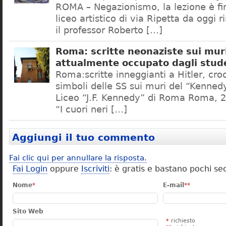
ROMA – Negazionismo, la lezione è fini
liceo artistico di via Ripetta da oggi 
il professor Roberto […]
Roma: scritte neonaziste sui muri
attualmente occupato dagli stud
Roma:scritte inneggianti a Hitler, croc
simboli delle SS sui muri del “Kennedy
Liceo “J.F. Kennedy” di Roma Roma, 2
“I cuori neri […]
Aggiungi il tuo commento
Fai clic qui per annullare la risposta.
Fai Login
oppure
Iscriviti
: è gratis e bastano pochi se
Nome
*
E-mail
**
Sito Web
*
richiesto