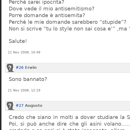
Perchè sarei ipocrita?
Dove vede il mio antisemitismo?
Porre domande è antisemita?
Perchè le mie domande sarebbero “stupide”?
Non si scrive “tu lo style non sai cosa e’” ,ma
Salute!
21 Nov 2008, 10:49
#26
Erwin
Sono bannato?
21 Nov 2008, 12:19
#27
Augusto
Credo che siano in molti a dover studiare la St
Poi, si può anche dire che gli asini volano…