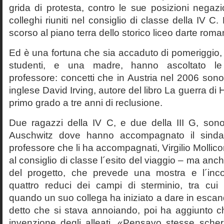
grida di protesta, contro le sue posizioni negazi
colleghi riuniti nel consiglio di classe della IV 
scorso al piano terra dello storico liceo darte roma
Ed è una fortuna che sia accaduto di pomeriggio, 
studenti, e una madre, hanno ascoltato le f
professore: concetti che in Austria nel 2006 sono 
inglese David Irving, autore del libro La guerra di H
primo grado a tre anni di reclusione.
Due ragazzi della IV C, e due della III G, son
Auschwitz dove hanno accompagnato il sinda
professore che li ha accompagnati, Virgilio Mollico
al consiglio di classe l´esito del viaggio – ma anch
del progetto, che prevede una mostra e l´inc
quattro reduci dei campi di sterminio, tra cu
quando un suo collega ha iniziato a dare in esca
detto che si stava annoiando, poi ha aggiunto c
invenzione degli alleati. «Pensavo stesse sch