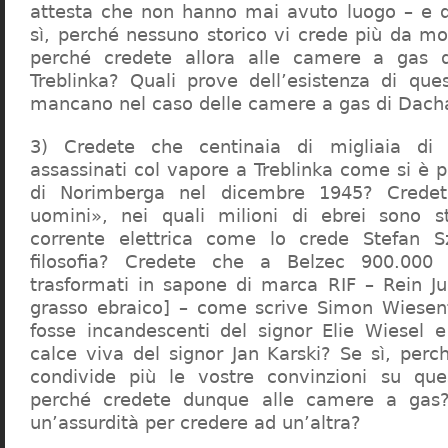
attesta che non hanno mai avuto luogo – e 
sì, perché nessuno storico vi crede più da m
perché credete allora alle camere a gas 
Treblinka? Quali prove dell’esistenza di qu
mancano nel caso delle camere a gas di Dac
3) Credete che centinaia di migliaia di 
assassinati col vapore a Treblinka come si è 
di Norimberga nel dicembre 1945? Credet
uomini», nei quali milioni di ebrei sono st
corrente elettrica come lo crede Stefan S
filosofia? Credete che a Belzec 900.000 
trasformati in sapone di marca RIF – Rein Ju
grasso ebraico] – come scrive Simon Wiesent
fosse incandescenti del signor Elie Wiesel 
calce viva del signor Jan Karski? Se sì, perc
condivide più le vostre convinzioni su que
perché credete dunque alle camere a gas?
un’assurdità per credere ad un’altra?