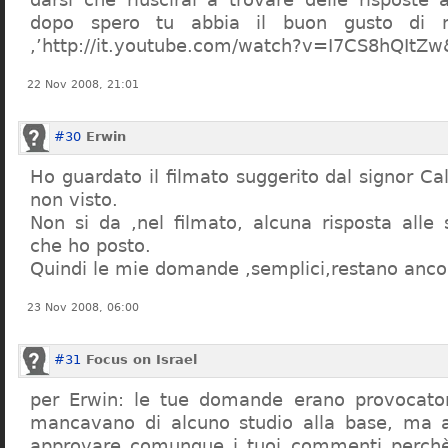
dopo spero tu abbia il buon gusto di n
,’http://it.youtube.com/watch?v=I7CS8hQIt
22 Nov 2008, 21:01
#30
Erwin
Ho guardato il filmato suggerito dal signor Ca
non visto.
Non si da ,nel filmato, alcuna risposta all
che ho posto.
Quindi le mie domande ,semplici,restano ancor
23 Nov 2008, 06:00
#31
Focus on Israel
per Erwin: le tue domande erano provocato
mancavano di alcuno studio alla base, ma 
approvare comunque i tuoi commenti perchè