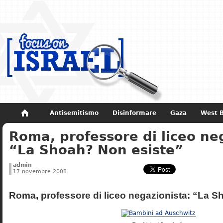
Antisemitismo
Disinformare
Gaza
West 
Roma, professore di liceo ne
Non dimenticare
Storia di Israele
“La Shoah? Non esiste”
admin
17 novembre 2008
Roma, professore di liceo negazionista: “La S