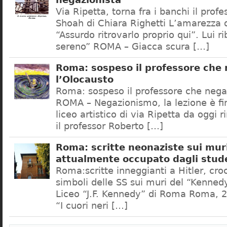
negazionista
Via Ripetta, torna fra i banchi il prof
Shoah di Chiara Righetti L’amarezza d
“Assurdo ritrovarlo proprio qui”. Lui r
sereno” ROMA – Giacca scura […]
Roma: sospeso il professore che
l’Olocausto
Roma: sospeso il professore che nega
ROMA – Negazionismo, la lezione è fini
liceo artistico di via Ripetta da oggi 
il professor Roberto […]
Roma: scritte neonaziste sui muri
attualmente occupato dagli stud
Roma:scritte inneggianti a Hitler, croc
simboli delle SS sui muri del “Kennedy
Liceo “J.F. Kennedy” di Roma Roma, 2
“I cuori neri […]