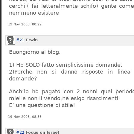
cerchi,( fai letteralmente schifo) gente co
nemmeno esistere
19 Nov 2008, 00:22
#21
Erwin
Buongiorno al blog.
1) Ho SOLO fatto semplicissime domande.
2)Perche non si danno risposte in linea 
domande?
Anch’io ho pagato con 2 nonni quel period
miei e non li vendo,nè esigo risarcimenti.
E’ una questione di stile!
19 Nov 2008, 08:36
#22
Focus on Israel