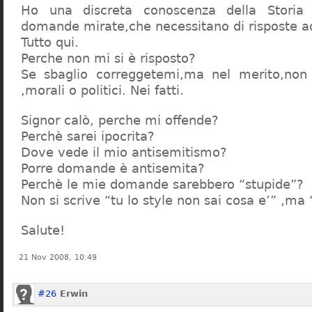
Ho una discreta conoscenza della Storia 
domande mirate,che necessitano di risposte a
Tutto qui.
Perche non mi si è risposto?
Se sbaglio correggetemi,ma nel merito,non c
,morali o politici. Nei fatti.
Signor calò, perche mi offende?
Perchè sarei ipocrita?
Dove vede il mio antisemitismo?
Porre domande è antisemita?
Perchè le mie domande sarebbero “stupide”?
Non si scrive “tu lo style non sai cosa e’” ,ma
Salute!
21 Nov 2008, 10:49
#26
Erwin