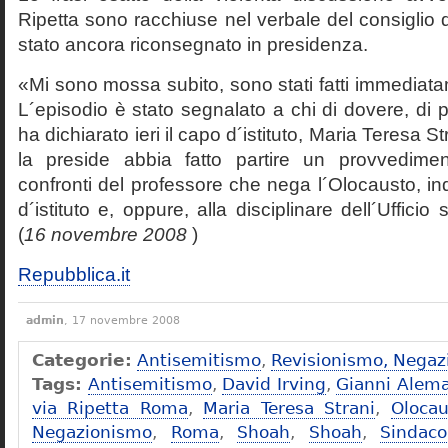
Ripetta sono racchiuse nel verbale del consiglio 
stato ancora riconsegnato in presidenza.
«Mi sono mossa subito, sono stati fatti immediatam
L´episodio è stato segnalato a chi di dovere, di 
ha dichiarato ieri il capo d´istituto, Maria Teresa S
la preside abbia fatto partire un provvedime
confronti del professore che nega l´Olocausto, ind
d´istituto e, oppure, alla disciplinare dell´Ufficio 
(
16 novembre 2008
)
Repubblica.it
admin
, 17 novembre 2008
Categorie:
Antisemitismo
,
Revisionismo, Negaz
Tags:
Antisemitismo
,
David Irving
,
Gianni Alem
via Ripetta Roma
,
Maria Teresa Strani
,
Olocau
Negazionismo
,
Roma
,
Shoah
,
Shoah
,
Sindac