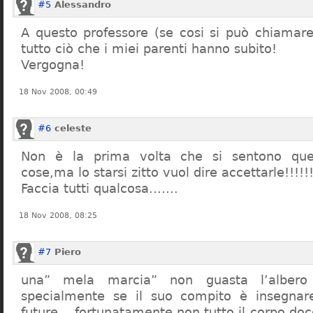
#5
Alessandro
A questo professore (se cosi si può chiamare)
tutto ciò che i miei parenti hanno subito!
Vergogna!
18 Nov 2008, 00:49
#6
celeste
Non è la prima volta che si sentono que
cose,ma lo starsi zitto vuol dire accettarle!!!!!
Faccia tutti qualcosa…….
18 Nov 2008, 08:25
#7
Piero
una” mela marcia” non guasta l’alber
specialmente se il suo compito è insegnare
future… fortunatamente non tutto il corpo doc