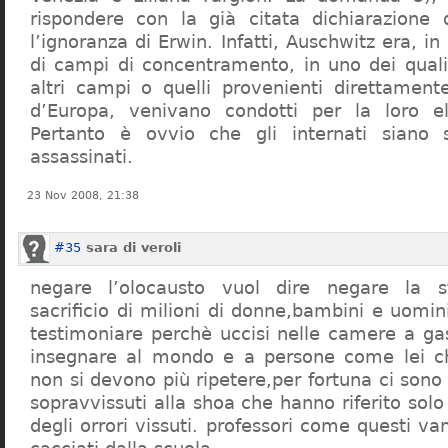
rispondere con la già citata dichiarazione 
l’ignoranza di Erwin. Infatti, Auschwitz era, in
di campi di concentramento, in uno dei quali 
altri campi o quelli provenienti direttamente
d’Europa, venivano condotti per la loro eli
Pertanto è ovvio che gli internati siano st
assassinati.
23 Nov 2008, 21:38
#35
sara di veroli
negare l’olocausto vuol dire negare la st
sacrificio di milioni di donne,bambini e uomi
testimoniare perchè uccisi nelle camere a ga
insegnare al mondo e a persone come lei ch
non si devono più ripetere,per fortuna ci sono
sopravvissuti alla shoa che hanno riferito so
degli orrori vissuti. professori come questi 