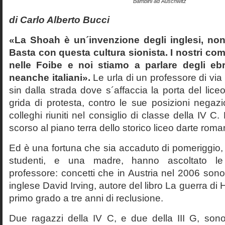
Bambini ad Auschwitz
di Carlo Alberto Bucci
«La Shoah è un´invenzione degli inglesi, non
Basta con questa cultura sionista. I nostri com
nelle Foibe e noi stiamo a parlare degli eb
neanche italiani».
Le urla di un professore di via
sin dalla strada dove s´affaccia la porta del liceo 
grida di protesta, contro le sue posizioni negazi
colleghi riuniti nel consiglio di classe della IV 
scorso al piano terra dello storico liceo darte roma
Ed è una fortuna che sia accaduto di pomeriggio, 
studenti, e una madre, hanno ascoltato le f
professore: concetti che in Austria nel 2006 sono 
inglese David Irving, autore del libro La guerra di H
primo grado a tre anni di reclusione.
Due ragazzi della IV C, e due della III G, son