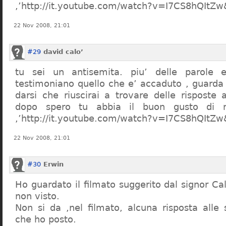
,’http://it.youtube.com/watch?v=I7CS8hQIt
22 Nov 2008, 21:01
#29
david calo’
tu sei un antisemita. piu’ delle parole e
testimoniano quello che e’ accaduto , guarda
darsi che riuscirai a trovare delle risposte
dopo spero tu abbia il buon gusto di n
,’http://it.youtube.com/watch?v=I7CS8hQIt
22 Nov 2008, 21:01
#30
Erwin
Ho guardato il filmato suggerito dal signor Ca
non visto.
Non si da ,nel filmato, alcuna risposta all
che ho posto.