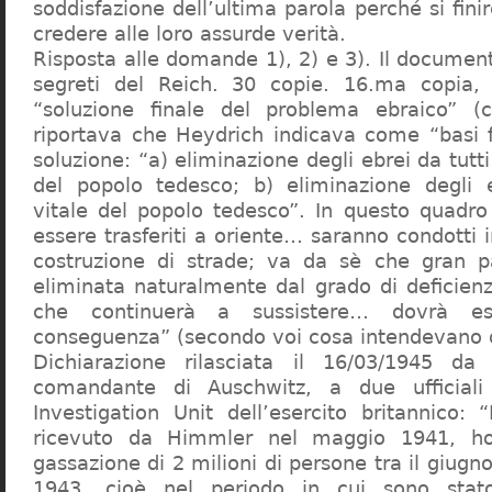
soddisfazione dell’ultima parola perché si finir
credere alle loro assurde verità.
Risposta alle domande 1), 2) e 3). Il documen
segreti del Reich. 30 copie. 16.ma copia, 
“soluzione finale del problema ebraico” (c
riportava che Heydrich indicava come “basi 
soluzione: “a) eliminazione degli ebrei da tutti 
del popolo tedesco; b) eliminazione degli e
vitale del popolo tedesco”. In questo quadro
essere trasferiti a oriente… saranno condotti in
costruzione di strade; va da sè che gran pa
eliminata naturalmente dal grado di deficienza
che continuerà a sussistere… dovrà ess
conseguenza” (secondo voi cosa intendevano d
Dichiarazione rilasciata il 16/03/1945 d
comandante di Auschwitz, a due ufficial
Investigation Unit dell’esercito britannico: 
ricevuto da Himmler nel maggio 1941, ho
gassazione di 2 milioni di persone tra il giugno
1943, cioè nel periodo in cui sono sta