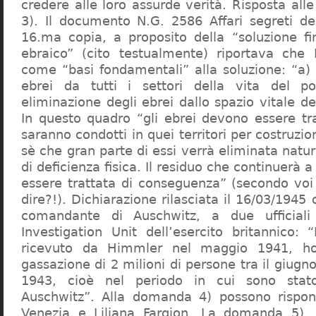
credere alle loro assurde verità. Risposta al
3). Il documento N.G. 2586 Affari segreti de
16.ma copia, a proposito della “soluzione f
ebraico” (cito testualmente) riportava che 
come “basi fondamentali” alla soluzione: “a) 
ebrei da tutti i settori della vita del p
eliminazione degli ebrei dallo spazio vitale d
In questo quadro “gli ebrei devono essere tra
saranno condotti in quei territori per costruzio
sè che gran parte di essi verrà eliminata nat
di deficienza fisica. Il residuo che continuerà 
essere trattata di conseguenza” (secondo vo
dire?!). Dichiarazione rilasciata il 16/03/1945
comandante di Auschwitz, a due ufficial
Investigation Unit dell’esercito britannico: 
ricevuto da Himmler nel maggio 1941, ho
gassazione di 2 milioni di persone tra il giugno
1943, cioè nel periodo in cui sono sta
Auschwitz”. Alla domanda 4) possono rispo
Venezia e Liliana Fargion. La domanda 5), 