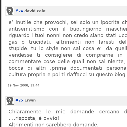
#24
david calo’
e’ inutile che provochi, sei solo un ipocrita 
antisemitismo con il buoungiorno masche
riguardo i tuoi nonni non credo siano stati uc
gas o trucidati, altrimenti non faresti d
stupide. tu lo style non sai cosa e’ ,da quel
vendesse ti consiglerei di comprarne in
commentare cose delle quali non sai niente,
bocca di altri ,prima documentati persona
cultura propria e poi ti riaffacci su questo blog
19 Nov 2008, 19:44
#25
Erwin
Chiaramente le mie domande cercano d
….risposta, è ovvio!
Altrimenti non sarebbero domande.