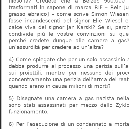
filosofia? Credete che a Belzec 900.000 
trasformati in sapone di marca RIF – Rein Ju
grasso ebraico] – come scrive Simon Wiesent
fosse incandescenti del signor Elie Wiesel 
calce viva del signor Jan Karski? Se sì, perc
condivide più le vostre convinzioni su que
perché credete dunque alle camere a gas?
un’assurdità per credere ad un’altra?
4) Come spiegate che per un solo assassinio a 
debba produrre al processo una perizia sull’
sui proiettili, mentre per nessuno dei proc
concentramento una perizia dell’arma del reat
quando erano in causa milioni di morti?
5) Disegnate una camera a gas nazista nella
sono stati assassinati per mezzo dello Zykl
funzionamento.
6) Per l’esecuzione di un condannato a mort