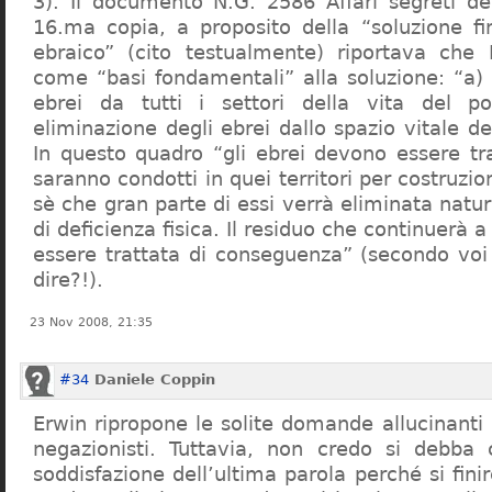
3). Il documento N.G. 2586 Affari segreti de
16.ma copia, a proposito della “soluzione f
ebraico” (cito testualmente) riportava che 
come “basi fondamentali” alla soluzione: “a) 
ebrei da tutti i settori della vita del p
eliminazione degli ebrei dallo spazio vitale d
In questo quadro “gli ebrei devono essere tra
saranno condotti in quei territori per costruzio
sè che gran parte di essi verrà eliminata nat
di deficienza fisica. Il residuo che continuerà 
essere trattata di conseguenza” (secondo vo
dire?!).
23 Nov 2008, 21:35
#34
Daniele Coppin
Erwin ripropone le solite domande allucinanti
negazionisti. Tuttavia, non credo si debba 
soddisfazione dell’ultima parola perché si finir