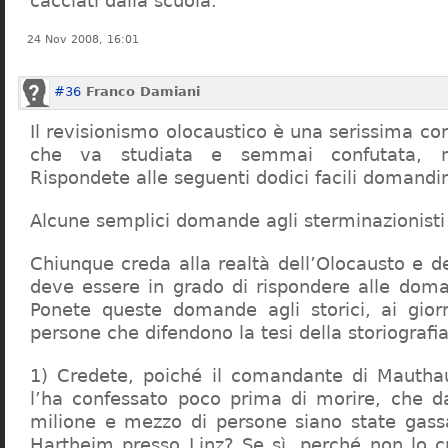
cacciati dalla scuola.
24 Nov 2008, 16:01
#36
Franco Damiani
Il revisionismo olocaustico è una serissima cor
che va studiata e semmai confutata, n
Rispondete alle seguenti dodici facili domandi
Alcune semplici domande agli sterminazionisti
Chiunque creda alla realtà dell’Olocausto e d
deve essere in grado di rispondere alle dom
Ponete queste domande agli storici, ai giorna
persone che difendono la tesi della storiografia 
1) Credete, poiché il comandante di Mauthau
l’ha confessato poco prima di morire, che d
milione e mezzo di persone siano state gassa
Hartheim presso Linz? Se sì, perché non lo 