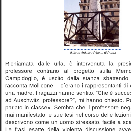
Il Liceo Artistico Ripetta di Roma
Richiamata dalle urla, è intervenuta la pres
professore contrario al progetto sulla Mem
Campidoglio, è uscito dalla stanza sbattendo 
racconta Mollicone – c´erano i rappresentanti di c
una madre. I ragazzi hanno sentito. “Che è succes
ad Auschwitz, professore?”, mi hanno chiesto. 
parlato in classe». Sembra che il professore neg
mai manifestato le sue tesi nel corso delle lezion
descrivono come un uomo stressato, facile a scat
Le frasi esatte della violenta discussione avv