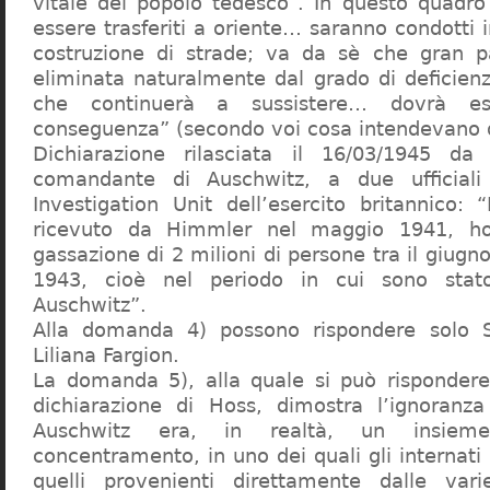
vitale del popolo tedesco”. In questo quadro
essere trasferiti a oriente… saranno condotti in
costruzione di strade; va da sè che gran pa
eliminata naturalmente dal grado di deficienza
che continuerà a sussistere… dovrà ess
conseguenza” (secondo voi cosa intendevano d
Dichiarazione rilasciata il 16/03/1945 d
comandante di Auschwitz, a due ufficial
Investigation Unit dell’esercito britannico: 
ricevuto da Himmler nel maggio 1941, ho
gassazione di 2 milioni di persone tra il giugno
1943, cioè nel periodo in cui sono sta
Auschwitz”.
Alla domanda 4) possono rispondere solo 
Liliana Fargion.
La domanda 5), alla quale si può rispondere
dichiarazione di Hoss, dimostra l’ignoranza 
Auschwitz era, in realtà, un insie
concentramento, in uno dei quali gli internati 
quelli provenienti direttamente dalle vari