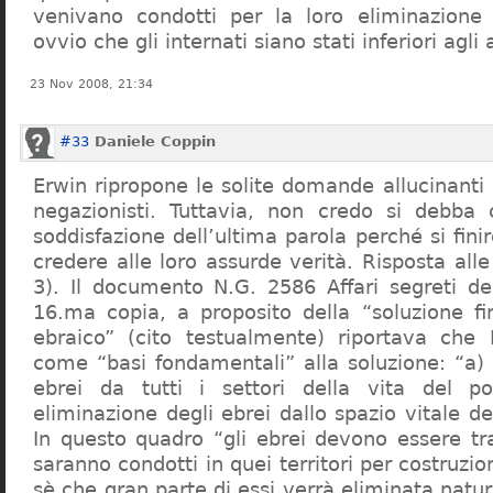
venivano condotti per la loro eliminazione 
ovvio che gli internati siano stati inferiori agli 
23 Nov 2008, 21:34
#33
Daniele Coppin
Erwin ripropone le solite domande allucinanti
negazionisti. Tuttavia, non credo si debba 
soddisfazione dell’ultima parola perché si finir
credere alle loro assurde verità. Risposta al
3). Il documento N.G. 2586 Affari segreti de
16.ma copia, a proposito della “soluzione f
ebraico” (cito testualmente) riportava che 
come “basi fondamentali” alla soluzione: “a) 
ebrei da tutti i settori della vita del p
eliminazione degli ebrei dallo spazio vitale d
In questo quadro “gli ebrei devono essere tra
saranno condotti in quei territori per costruzio
sè che gran parte di essi verrà eliminata nat