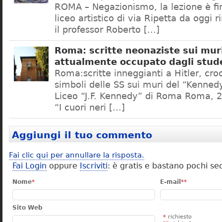
ROMA – Negazionismo, la lezione è fini
liceo artistico di via Ripetta da oggi 
il professor Roberto […]
Roma: scritte neonaziste sui muri
attualmente occupato dagli stud
Roma:scritte inneggianti a Hitler, croc
simboli delle SS sui muri del “Kennedy
Liceo “J.F. Kennedy” di Roma Roma, 2
“I cuori neri […]
Aggiungi il tuo commento
Fai clic qui per annullare la risposta.
Fai Login
oppure
Iscriviti
: è gratis e bastano pochi se
Nome
*
E-mail
**
Sito Web
*
richiesto