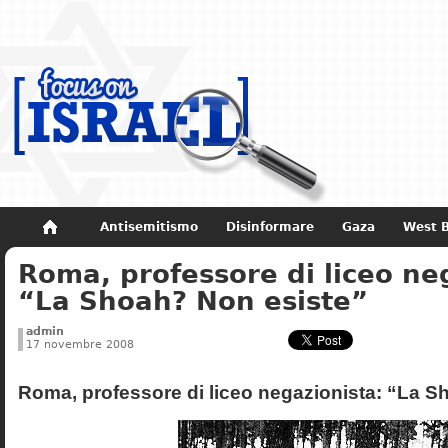
Antisemitismo
Disinformare
Gaza
West 
Roma, professore di liceo ne
Non dimenticare
Storia di Israele
“La Shoah? Non esiste”
admin
17 novembre 2008
Roma, professore di liceo negazionista: “La S