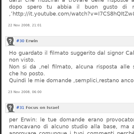
dopo spero tu abbia il buon gusto di n
,’http://it.youtube.com/watch?v=I7CS8hQIt
22 Nov 2008, 21:01
#30
Erwin
Ho guardato il filmato suggerito dal signor Ca
non visto.
Non si da ,nel filmato, alcuna risposta all
che ho posto.
Quindi le mie domande ,semplici,restano ancor
23 Nov 2008, 06:00
#31
Focus on Israel
per Erwin: le tue domande erano provocato
mancavano di alcuno studio alla base, ma 
approvare comunque i tuoi commenti perchè