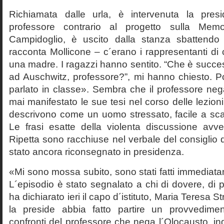
Richiamata dalle urla, è intervenuta la pres
professore contrario al progetto sulla Mem
Campidoglio, è uscito dalla stanza sbattendo 
racconta Mollicone – c´erano i rappresentanti di c
una madre. I ragazzi hanno sentito. “Che è succes
ad Auschwitz, professore?”, mi hanno chiesto. 
parlato in classe». Sembra che il professore neg
mai manifestato le sue tesi nel corso delle lezion
descrivono come un uomo stressato, facile a scat
Le frasi esatte della violenta discussione avv
Ripetta sono racchiuse nel verbale del consiglio 
stato ancora riconsegnato in presidenza.
«Mi sono mossa subito, sono stati fatti immediatam
L´episodio è stato segnalato a chi di dovere, di 
ha dichiarato ieri il capo d´istituto, Maria Teresa S
la preside abbia fatto partire un provvedime
confronti del professore che nega l´Olocausto, ind