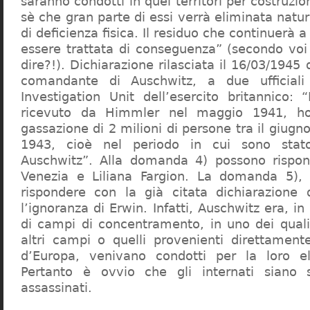
saranno condotti in quei territori per costruzio
sè che gran parte di essi verrà eliminata nat
di deficienza fisica. Il residuo che continuerà 
essere trattata di conseguenza” (secondo vo
dire?!). Dichiarazione rilasciata il 16/03/1945
comandante di Auschwitz, a due ufficial
Investigation Unit dell’esercito britannico: 
ricevuto da Himmler nel maggio 1941, ho
gassazione di 2 milioni di persone tra il giugno
1943, cioè nel periodo in cui sono sta
Auschwitz”. Alla domanda 4) possono rispo
Venezia e Liliana Fargion. La domanda 5), 
rispondere con la già citata dichiarazione 
l’ignoranza di Erwin. Infatti, Auschwitz era, in
di campi di concentramento, in uno dei quali 
altri campi o quelli provenienti direttamente
d’Europa, venivano condotti per la loro eli
Pertanto è ovvio che gli internati siano st
assassinati.