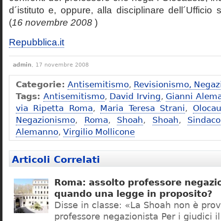
d´istituto e, oppure, alla disciplinare dell´Ufficio 
(
16 novembre 2008
)
Repubblica.it
admin
, 17 novembre 2008
Categorie:
Antisemitismo
,
Revisionismo, Negaz
Tags:
Antisemitismo
,
David Irving
,
Gianni Alem
via Ripetta Roma
,
Maria Teresa Strani
,
Olocau
Negazionismo
,
Roma
,
Shoah
,
Shoah
,
Sindac
Alemanno
,
Virgilio Mollicone
Articoli Correlati
Roma: assolto professore negazio
quando una legge in proposito?
Disse in classe: «La Shoah non è prov
professore negazionista Per i giudici i