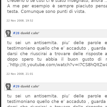
crederlo o se così ci è stato insegnato, allor
A me per esempio è sempre piaciuto pensa
testa. Comunque sono punti di vista.
22 Nov 2008, 19:52
#28
david calo’
tu sei un antisemita. piu’ delle parole e
testimoniano quello che e’ accaduto , guarda
darsi che riuscirai a trovare delle risposte
dopo spero tu abbia il buon gusto di n
,’http://it.youtube.com/watch?v=I7CS8hQIt
22 Nov 2008, 21:01
#29
david calo’
tu sei un antisemita. piu’ delle parole e
testimoniano quello che e’ accaduto , guarda
darsi che riuscirai a trovare delle risposte