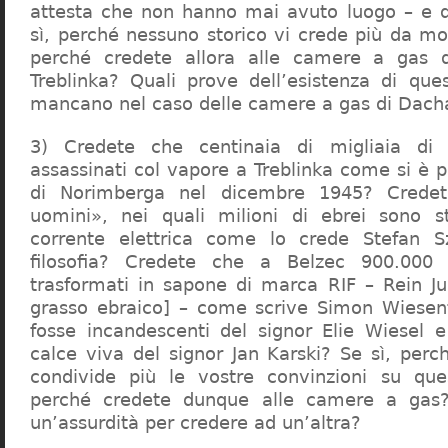
attesta che non hanno mai avuto luogo – e 
sì, perché nessuno storico vi crede più da m
perché credete allora alle camere a gas 
Treblinka? Quali prove dell’esistenza di qu
mancano nel caso delle camere a gas di Dac
3) Credete che centinaia di migliaia di 
assassinati col vapore a Treblinka come si è 
di Norimberga nel dicembre 1945? Credet
uomini», nei quali milioni di ebrei sono st
corrente elettrica come lo crede Stefan S
filosofia? Credete che a Belzec 900.000 
trasformati in sapone di marca RIF – Rein Ju
grasso ebraico] – come scrive Simon Wiesent
fosse incandescenti del signor Elie Wiesel 
calce viva del signor Jan Karski? Se sì, perc
condivide più le vostre convinzioni su que
perché credete dunque alle camere a gas?
un’assurdità per credere ad un’altra?