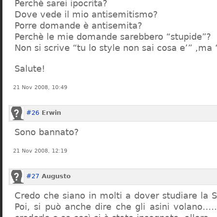
Perchè sarei ipocrita?
Dove vede il mio antisemitismo?
Porre domande è antisemita?
Perchè le mie domande sarebbero “stupide”?
Non si scrive “tu lo style non sai cosa e’” ,ma
Salute!
21 Nov 2008, 10:49
#26
Erwin
Sono bannato?
21 Nov 2008, 12:19
#27
Augusto
Credo che siano in molti a dover studiare la St
Poi, si può anche dire che gli asini volano…