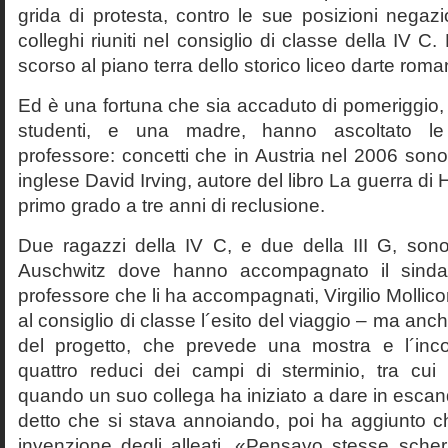
grida di protesta, contro le sue posizioni negazi
colleghi riuniti nel consiglio di classe della IV 
scorso al piano terra dello storico liceo darte roma
Ed è una fortuna che sia accaduto di pomeriggio, 
studenti, e una madre, hanno ascoltato le f
professore: concetti che in Austria nel 2006 sono 
inglese David Irving, autore del libro La guerra di H
primo grado a tre anni di reclusione.
Due ragazzi della IV C, e due della III G, son
Auschwitz dove hanno accompagnato il sinda
professore che li ha accompagnati, Virgilio Mollico
al consiglio di classe l´esito del viaggio – ma anch
del progetto, che prevede una mostra e l´inc
quattro reduci dei campi di sterminio, tra cu
quando un suo collega ha iniziato a dare in esca
detto che si stava annoiando, poi ha aggiunto c
invenzione degli alleati. «Pensavo stesse sch