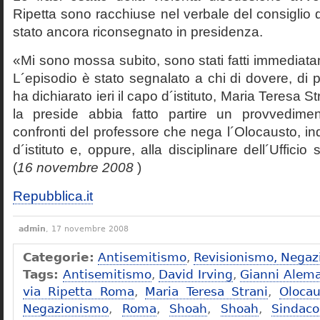
Ripetta sono racchiuse nel verbale del consiglio 
stato ancora riconsegnato in presidenza.
«Mi sono mossa subito, sono stati fatti immediatam
L´episodio è stato segnalato a chi di dovere, di 
ha dichiarato ieri il capo d´istituto, Maria Teresa S
la preside abbia fatto partire un provvedime
confronti del professore che nega l´Olocausto, ind
d´istituto e, oppure, alla disciplinare dell´Ufficio 
(
16 novembre 2008
)
Repubblica.it
admin
, 17 novembre 2008
Categorie:
Antisemitismo
,
Revisionismo, Negaz
Tags:
Antisemitismo
,
David Irving
,
Gianni Alem
via Ripetta Roma
,
Maria Teresa Strani
,
Olocau
Negazionismo
,
Roma
,
Shoah
,
Shoah
,
Sindac