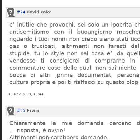
#24
david calo’
e’ inutile che provochi, sei solo un ipocrita 
antisemitismo con il buoungiorno masche
riguardo i tuoi nonni non credo siano stati uc
gas o trucidati, altrimenti non faresti d
stupide. tu lo style non sai cosa e’ ,da quel
vendesse ti consiglerei di comprarne in
commentare cose delle quali non sai niente,
bocca di altri ,prima documentati persona
cultura propria e poi ti riaffacci su questo blog
19 Nov 2008, 19:44
#25
Erwin
Chiaramente le mie domande cercano d
….risposta, è ovvio!
Altrimenti non sarebbero domande.