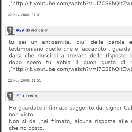
,’http://it.youtube.com/watch?v=I7CS8hQIt
22 Nov 2008, 21:01
#29
david calo’
tu sei un antisemita. piu’ delle parole e
testimoniano quello che e’ accaduto , guarda
darsi che riuscirai a trovare delle risposte
dopo spero tu abbia il buon gusto di n
,’http://it.youtube.com/watch?v=I7CS8hQIt
22 Nov 2008, 21:01
#30
Erwin
Ho guardato il filmato suggerito dal signor Ca
non visto.
Non si da ,nel filmato, alcuna risposta all
che ho posto.