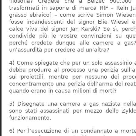
filosofia? Credete che a Belzec 900.000 
trasformati in sapone di marca RIF – Rein Ju
grasso ebraico] – come scrive Simon Wiesent
fosse incandescenti del signor Elie Wiesel 
calce viva del signor Jan Karski? Se sì, perc
condivide più le vostre convinzioni su que
perché credete dunque alle camere a gas?
un’assurdità per credere ad un’altra?
4) Come spiegate che per un solo assassinio a 
debba produrre al processo una perizia sull’
sui proiettili, mentre per nessuno dei proc
concentramento una perizia dell’arma del reat
quando erano in causa milioni di morti?
5) Disegnate una camera a gas nazista nella
sono stati assassinati per mezzo dello Zykl
funzionamento.
6) Per l’esecuzione di un condannato a mort