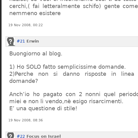
cerchi,( fai letteralmente schifo) gente co
nemmeno esistere
19 Nov 2008, 00:22
#21
Erwin
Buongiorno al blog.
1) Ho SOLO fatto semplicissime domande.
2)Perche non si danno risposte in linea 
domande?
Anch’io ho pagato con 2 nonni quel period
miei e non li vendo,nè esigo risarcimenti.
E’ una questione di stile!
19 Nov 2008, 08:36
#22
Focus on Israel