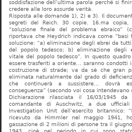
soddisfazione dell’ultima parola perché si finir
credere alle loro assurde verità.
Risposta alle domande 1), 2) e 3). Il documen
segreti del Reich. 30 copie. 16.ma copia, 
“soluzione finale del problema ebraico” (c
riportava che Heydrich indicava come “basi 
soluzione: “a) eliminazione degli ebrei da tutti 
del popolo tedesco; b) eliminazione degli e
vitale del popolo tedesco”. In questo quadro
essere trasferiti a oriente… saranno condotti in
costruzione di strade; va da sè che gran pa
eliminata naturalmente dal grado di deficienza
che continuerà a sussistere… dovrà ess
conseguenza” (secondo voi cosa intendevano d
Dichiarazione rilasciata il 16/03/1945 d
comandante di Auschwitz, a due ufficial
Investigation Unit dell’esercito britannico: 
ricevuto da Himmler nel maggio 1941, ho
gassazione di 2 milioni di persone tra il giugno
1943, cioè nel periodo in cui sono sta