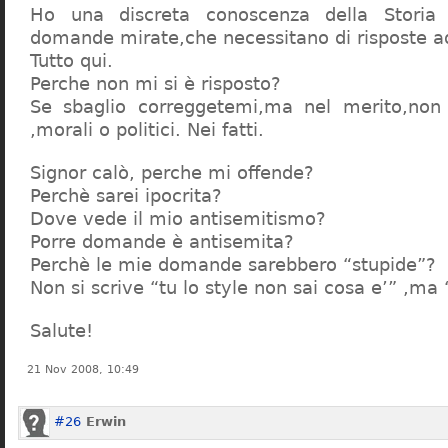
Ho una discreta conoscenza della Storia 
domande mirate,che necessitano di risposte a
Tutto qui.
Perche non mi si è risposto?
Se sbaglio correggetemi,ma nel merito,non c
,morali o politici. Nei fatti.
Signor calò, perche mi offende?
Perchè sarei ipocrita?
Dove vede il mio antisemitismo?
Porre domande è antisemita?
Perchè le mie domande sarebbero “stupide”?
Non si scrive “tu lo style non sai cosa e’” ,ma
Salute!
21 Nov 2008, 10:49
#26
Erwin