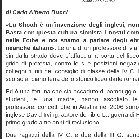
Bambini ad Auschwitz
di Carlo Alberto Bucci
«La Shoah è un´invenzione degli inglesi, non
Basta con questa cultura sionista. I nostri com
nelle Foibe e noi stiamo a parlare degli eb
neanche italiani».
Le urla di un professore di via
sin dalla strada dove s´affaccia la porta del liceo 
grida di protesta, contro le sue posizioni negazi
colleghi riuniti nel consiglio di classe della IV 
scorso al piano terra dello storico liceo darte roma
Ed è una fortuna che sia accaduto di pomeriggio, 
studenti, e una madre, hanno ascoltato le f
professore: concetti che in Austria nel 2006 sono 
inglese David Irving, autore del libro La guerra di H
primo grado a tre anni di reclusione.
Due ragazzi della IV C, e due della III G, son