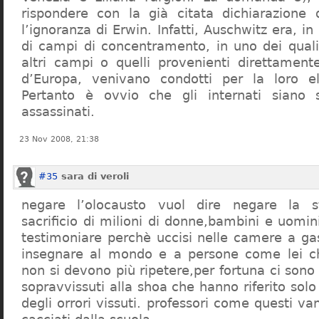
rispondere con la già citata dichiarazione 
l’ignoranza di Erwin. Infatti, Auschwitz era, in
di campi di concentramento, in uno dei quali 
altri campi o quelli provenienti direttamente
d’Europa, venivano condotti per la loro eli
Pertanto è ovvio che gli internati siano st
assassinati.
23 Nov 2008, 21:38
#35
sara di veroli
negare l’olocausto vuol dire negare la st
sacrificio di milioni di donne,bambini e uomi
testimoniare perchè uccisi nelle camere a ga
insegnare al mondo e a persone come lei ch
non si devono più ripetere,per fortuna ci sono
sopravvissuti alla shoa che hanno riferito so
degli orrori vissuti. professori come questi 