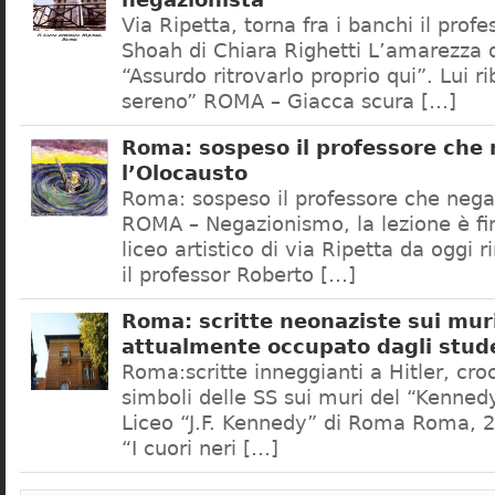
negazionista
Via Ripetta, torna fra i banchi il prof
Shoah di Chiara Righetti L’amarezza d
“Assurdo ritrovarlo proprio qui”. Lui r
sereno” ROMA – Giacca scura […]
Roma: sospeso il professore che
l’Olocausto
Roma: sospeso il professore che nega
ROMA – Negazionismo, la lezione è fini
liceo artistico di via Ripetta da oggi 
il professor Roberto […]
Roma: scritte neonaziste sui muri
attualmente occupato dagli stud
Roma:scritte inneggianti a Hitler, croc
simboli delle SS sui muri del “Kennedy
Liceo “J.F. Kennedy” di Roma Roma, 2
“I cuori neri […]