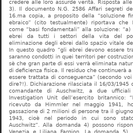
credere alle loro assurde verità. Risposta al
3). Il documento N.G. 2586 Affari segreti de
16.ma copia, a proposito della “soluzione f
ebraico” (cito testualmente) riportava che 
come “basi fondamentali” alla soluzione: “a) 
ebrei da tutti i settori della vita del p
eliminazione degli ebrei dallo spazio vitale d
In questo quadro “gli ebrei devono essere tra
saranno condotti in quei territori per costruzio
sè che gran parte di essi verrà eliminata nat
di deficienza fisica. Il residuo che continuerà 
essere trattata di conseguenza” (secondo vo
dire?!). Dichiarazione rilasciata il 16/03/1945
comandante di Auschwitz, a due ufficial
Investigation Unit dell’esercito britannico: 
ricevuto da Himmler nel maggio 1941, ho
gassazione di 2 milioni di persone tra il giugno
1943, cioè nel periodo in cui sono sta
Auschwitz”. Alla domanda 4) possono rispo
Venezia e Liliana Fargion. La domanda 5), 