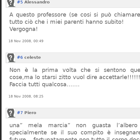
#5
Alessandro
A questo professore (se cosi si può chiamare)
tutto ciò che i miei parenti hanno subito!
Vergogna!
18 Nov 2008, 00:49
#6
celeste
Non è la prima volta che si sentono que
cose,ma lo starsi zitto vuol dire accettarle!!!!!
Faccia tutti qualcosa…….
18 Nov 2008, 08:25
#7
Piero
una” mela marcia” non guasta l’alber
specialmente se il suo compito è insegnare
future… fortunatamente non tutto il corpo doc