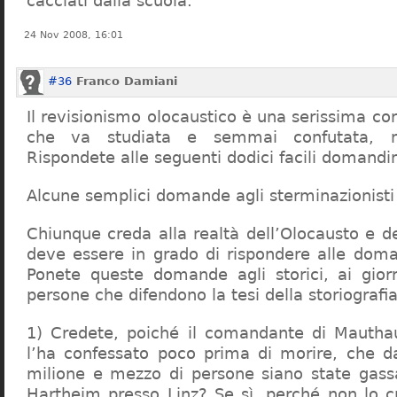
cacciati dalla scuola.
24 Nov 2008, 16:01
#36
Franco Damiani
Il revisionismo olocaustico è una serissima cor
che va studiata e semmai confutata, n
Rispondete alle seguenti dodici facili domandi
Alcune semplici domande agli sterminazionisti
Chiunque creda alla realtà dell’Olocausto e d
deve essere in grado di rispondere alle dom
Ponete queste domande agli storici, ai giorna
persone che difendono la tesi della storiografia 
1) Credete, poiché il comandante di Mauthau
l’ha confessato poco prima di morire, che d
milione e mezzo di persone siano state gassa
Hartheim presso Linz? Se sì, perché non lo 