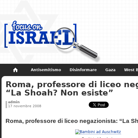
Antisemitismo
Disinformare
Gaza
West 
Roma, professore di liceo ne
Non dimenticare
Storia di Israele
“La Shoah? Non esiste”
admin
17 novembre 2008
Roma, professore di liceo negazionista: “La S