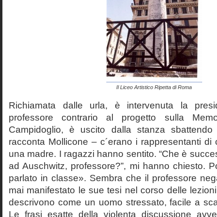
Il Liceo Artistico Ripetta di Roma
Richiamata dalle urla, è intervenuta la pres
professore contrario al progetto sulla Mem
Campidoglio, è uscito dalla stanza sbattendo 
racconta Mollicone – c´erano i rappresentanti di c
una madre. I ragazzi hanno sentito. “Che è succes
ad Auschwitz, professore?”, mi hanno chiesto. 
parlato in classe». Sembra che il professore neg
mai manifestato le sue tesi nel corso delle lezion
descrivono come un uomo stressato, facile a scat
Le frasi esatte della violenta discussione avv