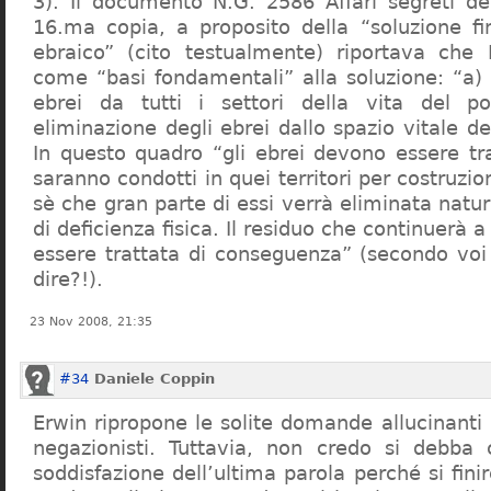
3). Il documento N.G. 2586 Affari segreti de
16.ma copia, a proposito della “soluzione f
ebraico” (cito testualmente) riportava che 
come “basi fondamentali” alla soluzione: “a) 
ebrei da tutti i settori della vita del p
eliminazione degli ebrei dallo spazio vitale d
In questo quadro “gli ebrei devono essere tra
saranno condotti in quei territori per costruzio
sè che gran parte di essi verrà eliminata nat
di deficienza fisica. Il residuo che continuerà 
essere trattata di conseguenza” (secondo vo
dire?!).
23 Nov 2008, 21:35
#34
Daniele Coppin
Erwin ripropone le solite domande allucinanti
negazionisti. Tuttavia, non credo si debba 
soddisfazione dell’ultima parola perché si finir