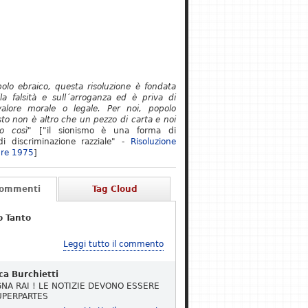
polo ebraico, questa risoluzione è fondata
lla falsità e sull´arroganza ed è priva di
alore morale o legale. Per noi, popolo
to non è altro che un pezzo di carta e noi
o così"
["il sionismo è una forma di
i discriminazione razziale" -
Risoluzione
re 1975
]
Commenti
Tag Cloud
o Tanto
Leggi tutto il commento
ca Burchietti
NA RAI ! LE NOTIZIE DEVONO ESSERE
UPERPARTES