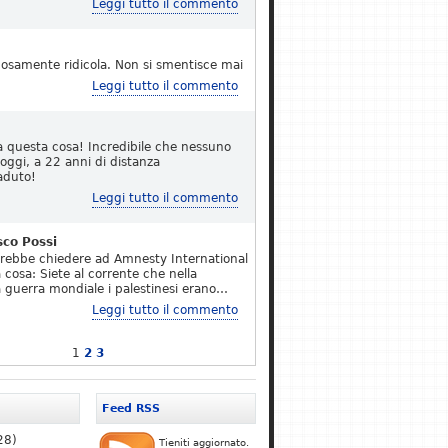
Leggi tutto il commento
osamente ridicola. Non si smentisce mai
Leggi tutto il commento
a questa cosa! Incredibile che nessuno
 oggi, a 22 anni di distanza
aduto!
Leggi tutto il commento
sco Possi
erebbe chiedere ad Amnesty International
 cosa: Siete al corrente che nella
 guerra mondiale i palestinesi erano…
Leggi tutto il commento
1
2
3
Feed RSS
28)
Tieniti aggiornato.