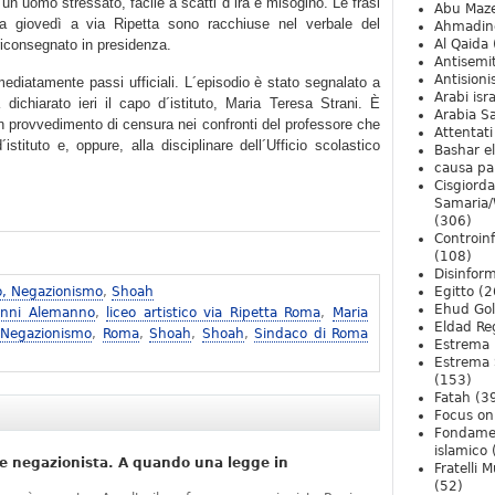
un uomo stressato, facile a scatti d´ira e misogino. Le frasi
Abu Maz
ta giovedì a via Ripetta sono racchiuse nel verbale del
Ahmadin
riconsegnato in presidenza.
Al Qaida
Antisemi
Antision
ediatamente passi ufficiali. L´episodio è stato segnalato a
Arabi isra
dichiarato ieri il capo d´istituto, Maria Teresa Strani. È
Arabia S
 un provvedimento di censura nei confronti del professore che
Attentati
istituto e, oppure, alla disciplinare dell´Ufficio scolastico
Bashar e
causa pa
Cisgiord
Samaria/
(306)
Controin
(108)
Disinfor
o, Negazionismo
,
Shoah
Egitto
(2
Ehud Go
anni Alemanno
,
liceo artistico via Ripetta Roma
,
Maria
Eldad Re
 Negazionismo
,
Roma
,
Shoah
,
Shoah
,
Sindaco di Roma
Estrema 
Estrema 
(153)
Fatah
(3
Focus on 
Fondame
islamico
e negazionista. A quando una legge in
Fratelli 
(52)