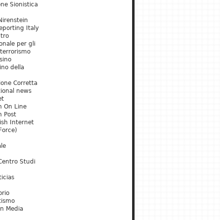
ne Sionistica
irenstein
porting Italy
tro
onale per gli
 terrorismo
sino
ino della
ione Corretta
tional news
et
m On Line
m Post
ish Internet
Force)
le
Centro Studi
icias
orio
tismo
an Media