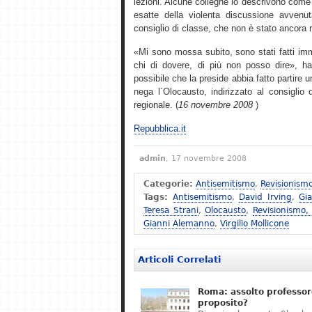
lezioni. Alcune colleghe lo descrivono come 
esatte della violenta discussione avvenu
consiglio di classe, che non è stato ancora 
«Mi sono mossa subito, sono stati fatti imm
chi di dovere, di più non posso dire», ha 
possibile che la preside abbia fatto partire
nega l´Olocausto, indirizzato al consiglio d´
regionale. (
16 novembre 2008
)
Repubblica.it
admin
, 17 novembre 2008
Categorie:
Antisemitismo
,
Revisionism
Tags:
Antisemitismo
,
David Irving
,
Gi
Teresa Strani
,
Olocausto
,
Revisionismo,
Gianni Alemanno
,
Virgilio Mollicone
Articoli Correlati
Roma: assolto professor
proposito?