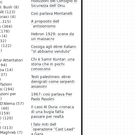
risoluzioni del Consiglio di
9)
Sicurezza dell´Onu
. Bush
(8)
lit
(123)
Così parlava Montanelli
raici
(4)
A proposito dell
1.315)
´antisionismo
h
(364)
(178)
Hebron 1929: scene da
e
(4)
un massacro
32)
(122)
Cossiga agli ebrei italiani:
)
"Vi abbiamo venduto"
Chi è Samir Kuntar: una
/ Attentatori
storia che in pochi
194)
conoscono
ba
(14)
237)
Testi palestinesi: ebrei
)
denigrati come serpenti
 fazioni
assassini
si
(194)
zioni per
1967: così parlava Pier
)
Paolo Pasolini
 D'Alema
(57)
Il caso Al Dura: cronaca
(40)
di una bugia fatta
(159)
passare per realtà
)
(120)
)
I falsi miti dell
)
(313)
´operazione "Cast Lead"
l Maghreb
(7)
a Gaza