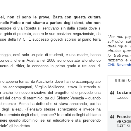
si, non ci sono le prove. Basta con questa cultura
 nelle Foibe e noi stiamo a parlare degli ebrei, che non
essore di via Ripetta si sentivano sin dalla strada dove s
alle grida di protesta, contro le sue posizioni negazioniste, da
"Per noi, po
 classe della IV C. È successo giovedì scorso al piano terra
sull´odio, su
qualunque v
ebraico, ques
riggio, così solo un paio di studenti, e una madre, hanno
lo tratterem
 concetti che in Austria nel 2006 sono costate allo storico
razzismo e d
ONU Novemb
guerra di Hitler, la condanna in primo grado a tre anni di
Ultimi 
 sono appena tornati da Auschwitz dove hanno accompagnato
 ha accompagnati, Virgilio Mollicone, stava illustrando al
ma anche le nuove iniziative del progetto, che prevede una
Lucian
...ecco.
duci dei campi di sterminio, tra cui Shlomo Venezia – quando
ndescenze. Prima ha detto che si stava annoiando, poi ha
 degli alleati. «Pensavo stesse scherzando e invece ha
lo sterminio degli ebrei, capisce? Io e altri colleghi abbiamo
Frsncis
nere questo abominio, sei un educatore e stai prendendo
VERGOG
iale” gli ho detto».
DATE S