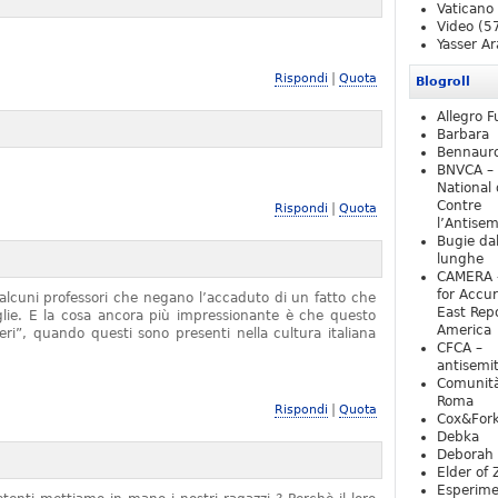
Vaticano
Video
(5
Yasser Ar
|
Rispondi
Quota
Blogroll
Allegro F
Barbara
Bennaur
BNVCA –
National 
Contre
|
Rispondi
Quota
l’Antise
Bugie da
lunghe
CAMERA 
for Accur
alcuni professori che negano l’accaduto di un fatto che
East Repo
iglie. E la cosa ancora più impressionante è che questo
America
ieri”, quando questi sono presenti nella cultura italiana
CFCA –
antisemi
Comunità
Roma
|
Rispondi
Quota
Cox&For
Debka
Deborah 
Elder of 
Esperim