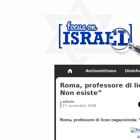
Antisemitismo
Disinf
Non dimenticare
Storia di Israel
Roma, professore di l
Non esiste”
admin
17 novembre 2008
Roma, professore di liceo negazionista:
B