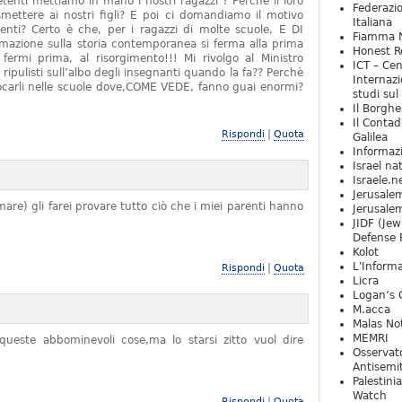
tenti mettiamo in mano i nostri ragazzi ? Perchè il loro
Federazio
mettere ai nostri figli? E poi ci domandiamo il motivo
Italiana
denti? Certo è che, per i ragazzi di molte scuole, E DI
Fiamma N
zione sulla storia contemporanea si ferma alla prima
Honest Re
rmi prima, al risorgimento!!! Mi rivolgo al Ministro
ICT – Cen
 ripulisti sull’albo degli insegnanti quando la fa?? Perchè
Internazi
locarli nelle scuole dove,COME VEDE, fanno guai enormi?
studi sul
Il Borghe
Il Contad
|
Rispondi
Quota
Galilea
Informaz
Israel na
Israele.n
Jerusale
are) gli farei provare tutto ciò che i miei parenti hanno
Jerusale
JIDF (Jew
Defense 
Kolot
L'Informa
|
Rispondi
Quota
Licra
Logan’s 
M.acca
Malas Not
MEMRI
ueste abbominevoli cose,ma lo starsi zitto vuol dire
Osservat
Antisemi
Palestini
Watch
|
Rispondi
Quota