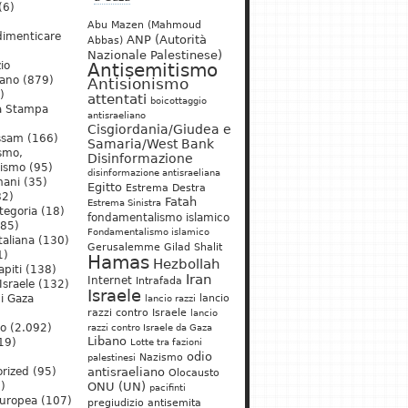
(6)
Abu Mazen (Mahmoud
dimenticare
ANP (Autorità
Abbas)
Nazionale Palestinese)
io
Antisemitismo
iano
(879)
Antisionismo
)
attentati
boicottaggio
a Stampa
antisraeliano
Cisgiordania/Giudea e
ssam
(166)
Samaria/West Bank
ismo,
Disinformazione
nismo
(95)
disinformazione antisraeliana
mani
(35)
Egitto
Estrema Destra
2)
Fatah
Estrema Sinistra
tegoria
(18)
fondamentalismo islamico
85)
Fondamentalismo islamico
taliana
(130)
Gerusalemme
Gilad Shalit
1)
Hamas
Hezbollah
apiti
(138)
Iran
Internet
Intrafada
Israele
(132)
Israele
lancio
di Gaza
lancio razzi
razzi contro Israele
lancio
mo
(2.092)
razzi contro Israele da Gaza
Libano
19)
Lotte tra fazioni
odio
)
Nazismo
palestinesi
rized
(95)
antisraeliano
Olocausto
)
ONU (UN)
pacifinti
uropea
(107)
pregiudizio antisemita