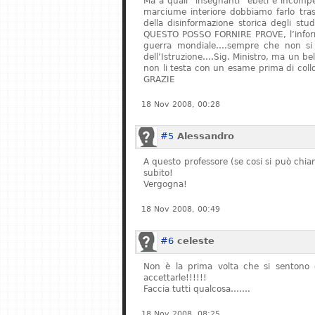
Ma a quali “insegnanti” ebeti e incompe
marciume interiore dobbiamo farlo tras
della disinformazione storica degli stu
QUESTO POSSO FORNIRE PROVE, l’informa
guerra mondiale….sempre che non si fe
dell’Istruzione….Sig. Ministro, ma un bel
non li testa con un esame prima di col
GRAZIE
18 Nov 2008, 00:28
#5
Alessandro
A questo professore (se cosi si può chiam
subito!
Vergogna!
18 Nov 2008, 00:49
#6
celeste
Non è la prima volta che si sentono q
accettarle!!!!!!
Faccia tutti qualcosa…….
18 Nov 2008, 08:25