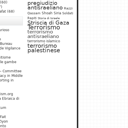
pregiudizio
(60)
antisraeliano
7)
Razzi
afat
(68)
Shoah
Siria
Qassam
Soldati
Rapiti
Storia di Israele
Striscia di Gaza
Terrorismo
urioso
terrorismo
antisraeliano
o
terrorismo islamico
 Bureau
terrorismo
de Vigilance
palestinese
mitisme
lle gambe
– Committee
acy in Middle
rting in
tism.org
 Ebraica di
kum
Fait
Ziyon
ento