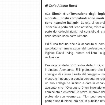
di Carlo Alberto Bucci
«La Shoah è un´invenzione degli ingle
sionista. I nostri compatrioti sono morti
sono neanche italiani».
Le urla di un prof
´affaccia la porta del liceo artistico, miste 
parte dei colleghi riuniti nel consiglio di
dello storico liceo darte romano.
Ed è una fortuna che sia accaduto di pome
ascoltato le farneticazioni del professore:
inglese David Irving, autore del libro La 
reclusione.
Due ragazzi della IV C, e due della III G,
il sindaco Alemanno. E il professore che li
consiglio di classe l´esito del viaggio – 
mostra e l´incontro a scuola con quattro re
un suo collega ha iniziato a dare in esca
aggiunto che l´Olocausto è un invenzione
cominciato a chiederci le prove, le prove del
protestato con veemenza: “Non puoi soste
parte a una riunione, ora sei un pubblico uffic