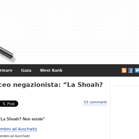
ormare
Gaza
West Bank
e
iceo negazionista: “La Shoah?
53 commenti
 “La Shoah? Non esiste”
ambini ad Auschwitz