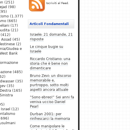
en
(251)
Iscriviti al Feed.
ejad
(98)
(95)
tismo
(1.377)
ismo
(665)
Articoli Fondamentali
eliani
(17)
audita
(21)
Israele: 21 domande, 21
(412)
risposte
l Assad
(45)
lestinese
(2)
Le cinque bugie su
ania/Giudea e
Israele
West Bank
Riccardo Cristiano: una
formazione
storia che è bene non
dimenticare
mazione
(485)
Bruno Zevi: un discorso
62)
memorabile e,
ldwasser
(35)
purtroppo, sotto molti
gev
(35)
aspetti ancora attuale
Destra
(165)
Sinistra
"Sono ebreo!" Sei anni fa
veniva ucciso Daniel
95)
Pearl
Israel
(12)
ntalismo
Durban 2001: per
(696)
rinfrescarci la memoria
Musulmani
Come manipolare le