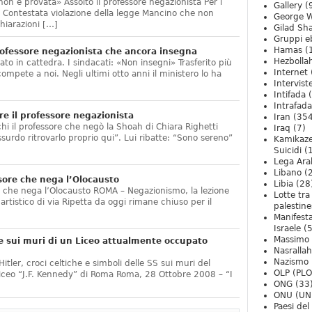
non è provata» Assolto il professore negazionista Per i
Gallery
(
te. Contestata violazione della legge Mancino che non
George W
hiarazioni […]
Gilad Sha
Gruppi eb
Hamas
(
ofessore negazionista che ancora insegna
Hezbolla
ato in cattedra. I sindacati: «Non insegni» Trasferito più
Internet
compete a noi. Negli ultimi otto anni il ministero lo ha
Intervist
]
Intifada
(
Intrafada
e il professore negazionista
Iran
(354
chi il professore che negò la Shoah di Chiara Righetti
Iraq
(7)
ssurdo ritrovarlo proprio qui”. Lui ribatte: “Sono sereno”
Kamikaze
Suicidi
(
Lega Ara
Libano
(
sore che nega l’Olocausto
Libia
(28
e che nega l’Olocausto ROMA – Negazionismo, la lezione
Lotte tra
o artistico di via Ripetta da oggi rimane chiuso per il
palestine
Manifesta
Israele
(5
Massimo
e sui muri di un Liceo attualmente occupato
Nasrallah
Nazismo
itler, croci celtiche e simboli delle SS sui muri del
OLP (PLO
Liceo “J.F. Kennedy” di Roma Roma, 28 Ottobre 2008 – “I
ONG
(33
ONU (UN
Paesi de