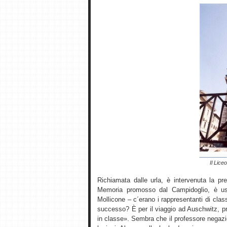
Il Lice
Richiamata dalle urla, è intervenuta la pre
Memoria promosso dal Campidoglio, è usc
Mollicone – c´erano i rappresentanti di clas
successo? È per il viaggio ad Auschwitz, p
in classe». Sembra che il professore negazi