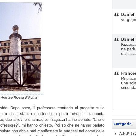
Daniel
vergogn
Daniel
Pazzesc
ne parli
dall'acc
France
Mi piac
una sola
seconda
o Artistico Ripetta di Roma
side. Dopo poco, il professore contrario al progetto sulla
ito dalla stanza sbattendo la porta. «Fuori – racconta
se, due allievi e una madre. I ragazzi hanno sentito. “Che è
Categorie
rofessore?”, mi hanno chiesto. Poi so che ne hanno parlato
onista non abbia mai manifestato le sue tesi nel corso delle
A.N.P.
(3