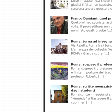
Disse in classe: «La Shoah 
giudici il fatto non sussis
sanziona ancora queste dic
Franco Damiani: quel pr
Quel prof negazionista lasci
volte. Il provveditore: non 
nominato quattro volte […
Roma: torna ad insegnar
Via Ripetta, torna fra i ban
L’amarezza dei colleghi: “A
ROMA – Giacca scura […]
Roma: sospeso il profes
Roma: sospeso il professor
è finita. Il portone del lice
professor Roberto […]
Roma: scritte neonazist
dagli studenti
Roma:scritte inneggianti a H
“Kennedy” a Trastevere Il 
cuori neri […]