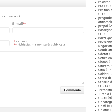
Pakistan
PDCI
(9)
Per non 
(81)
 pochi secondi.
pregiudiz
antisrael
E-mail
**
propal
(2
Rassegn
(10)
Razzi Qa
*
richiesto
Revision
**
richiesta, ma non sarà pubblicata
Negazio
Scudi U
Sderot
(8
Senza ca
Shoah
(1
Sinistra I
Siria
(17
Soldati R
Storia di 
Striscia 
(1.214)
Terroris
Turchia
(
UCOII
(9
Uncatego
Unifil
(61
Unione E