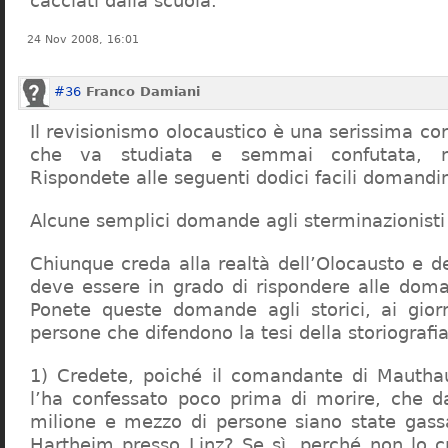
cacciati dalla scuola.
24 Nov 2008, 16:01
#36
Franco Damiani
Il revisionismo olocaustico è una serissima cor
che va studiata e semmai confutata, n
Rispondete alle seguenti dodici facili domandi
Alcune semplici domande agli sterminazionisti
Chiunque creda alla realtà dell’Olocausto e d
deve essere in grado di rispondere alle dom
Ponete queste domande agli storici, ai giorna
persone che difendono la tesi della storiografia 
1) Credete, poiché il comandante di Mauthau
l’ha confessato poco prima di morire, che d
milione e mezzo di persone siano state gassa
Hartheim presso Linz? Se sì, perché non lo 