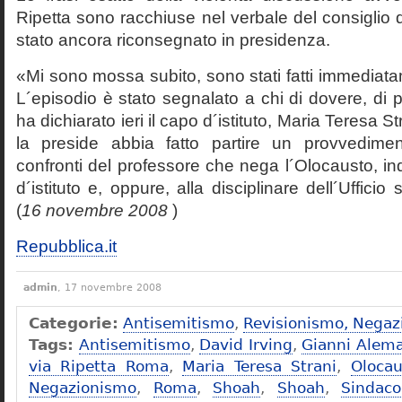
Ripetta sono racchiuse nel verbale del consiglio 
stato ancora riconsegnato in presidenza.
«Mi sono mossa subito, sono stati fatti immediatam
L´episodio è stato segnalato a chi di dovere, di 
ha dichiarato ieri il capo d´istituto, Maria Teresa S
la preside abbia fatto partire un provvedime
confronti del professore che nega l´Olocausto, ind
d´istituto e, oppure, alla disciplinare dell´Ufficio 
(
16 novembre 2008
)
Repubblica.it
admin
, 17 novembre 2008
Categorie:
Antisemitismo
,
Revisionismo, Negaz
Tags:
Antisemitismo
,
David Irving
,
Gianni Alem
via Ripetta Roma
,
Maria Teresa Strani
,
Olocau
Negazionismo
,
Roma
,
Shoah
,
Shoah
,
Sindac