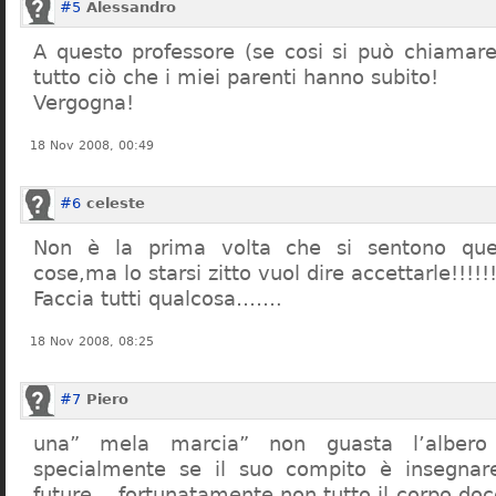
#5
Alessandro
A questo professore (se cosi si può chiamare)
tutto ciò che i miei parenti hanno subito!
Vergogna!
18 Nov 2008, 00:49
#6
celeste
Non è la prima volta che si sentono que
cose,ma lo starsi zitto vuol dire accettarle!!!!!
Faccia tutti qualcosa…….
18 Nov 2008, 08:25
#7
Piero
una” mela marcia” non guasta l’alber
specialmente se il suo compito è insegnare
future… fortunatamente non tutto il corpo doc