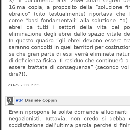
3). Il documento N.G. 2586 Affari segreti de
16.ma copia, a proposito della “soluzione f
ebraico” (cito testualmente) riportava che 
come “basi fondamentali” alla soluzione: “a) 
ebrei da tutti i settori della vita del p
eliminazione degli ebrei dallo spazio vitale d
In questo quadro “gli ebrei devono essere tra
saranno condotti in quei territori per costruzio
sè che gran parte di essi verrà eliminata nat
di deficienza fisica. Il residuo che continuerà 
essere trattata di conseguenza” (secondo vo
dire?!).
23 Nov 2008, 21:35
#34
Daniele Coppin
Erwin ripropone le solite domande allucinanti
negazionisti. Tuttavia, non credo si debba 
soddisfazione dell’ultima parola perché si finir