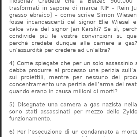
filosofia? Credete che a Belzec 900.000 
trasformati in sapone di marca RIF – Rein Ju
grasso ebraico] – come scrive Simon Wiesent
fosse incandescenti del signor Elie Wiesel 
calce viva del signor Jan Karski? Se sì, perc
condivide più le vostre convinzioni su que
perché credete dunque alle camere a gas?
un’assurdità per credere ad un’altra?
4) Come spiegate che per un solo assassinio a 
debba produrre al processo una perizia sull’
sui proiettili, mentre per nessuno dei proc
concentramento una perizia dell’arma del reat
quando erano in causa milioni di morti?
5) Disegnate una camera a gas nazista nella
sono stati assassinati per mezzo dello Zykl
funzionamento.
6) Per l’esecuzione di un condannato a mort