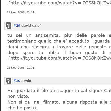
,’http://it.youtube.com/watch?v=I7CS8hQIt
22 Nov 2008, 21:01
#29
david calo’
tu sei un antisemita. piu’ delle parole e
testimoniano quello che e’ accaduto , guarda
darsi che riuscirai a trovare delle risposte
dopo spero tu abbia il buon gusto di n
,’http://it.youtube.com/watch?v=I7CS8hQIt
22 Nov 2008, 21:01
#30
Erwin
Ho guardato il filmato suggerito dal signor Ca
non visto.
Non si da ,nel filmato, alcuna risposta all
che ho posto.