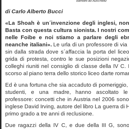
Bambini ad Auschwitz
di Carlo Alberto Bucci
«La Shoah è un´invenzione degli inglesi, non
Basta con questa cultura sionista. I nostri com
nelle Foibe e noi stiamo a parlare degli eb
neanche italiani».
Le urla di un professore di via
sin dalla strada dove s´affaccia la porta del liceo 
grida di protesta, contro le sue posizioni negazi
colleghi riuniti nel consiglio di classe della IV 
scorso al piano terra dello storico liceo darte roma
Ed è una fortuna che sia accaduto di pomeriggio, 
studenti, e una madre, hanno ascoltato le f
professore: concetti che in Austria nel 2006 sono 
inglese David Irving, autore del libro La guerra di H
primo grado a tre anni di reclusione.
Due ragazzi della IV C, e due della III G, son