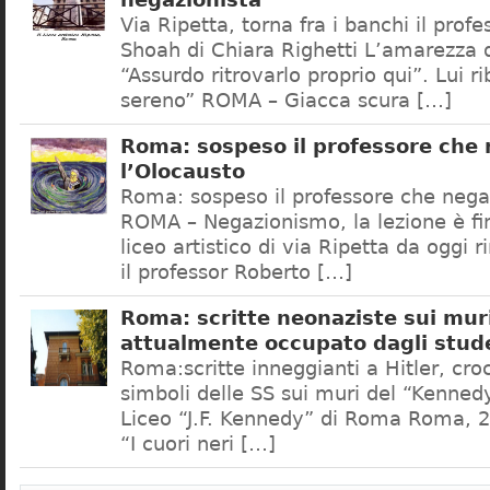
negazionista
Via Ripetta, torna fra i banchi il prof
Shoah di Chiara Righetti L’amarezza d
“Assurdo ritrovarlo proprio qui”. Lui r
sereno” ROMA – Giacca scura […]
Roma: sospeso il professore che
l’Olocausto
Roma: sospeso il professore che nega
ROMA – Negazionismo, la lezione è fini
liceo artistico di via Ripetta da oggi 
il professor Roberto […]
Roma: scritte neonaziste sui muri
attualmente occupato dagli stud
Roma:scritte inneggianti a Hitler, croc
simboli delle SS sui muri del “Kennedy
Liceo “J.F. Kennedy” di Roma Roma, 2
“I cuori neri […]