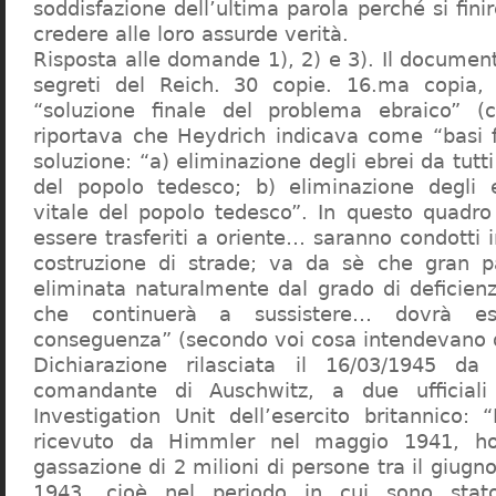
soddisfazione dell’ultima parola perché si finir
credere alle loro assurde verità.
Risposta alle domande 1), 2) e 3). Il documen
segreti del Reich. 30 copie. 16.ma copia, 
“soluzione finale del problema ebraico” (c
riportava che Heydrich indicava come “basi 
soluzione: “a) eliminazione degli ebrei da tutti 
del popolo tedesco; b) eliminazione degli e
vitale del popolo tedesco”. In questo quadro
essere trasferiti a oriente… saranno condotti in
costruzione di strade; va da sè che gran pa
eliminata naturalmente dal grado di deficienza
che continuerà a sussistere… dovrà ess
conseguenza” (secondo voi cosa intendevano d
Dichiarazione rilasciata il 16/03/1945 d
comandante di Auschwitz, a due ufficial
Investigation Unit dell’esercito britannico: 
ricevuto da Himmler nel maggio 1941, ho
gassazione di 2 milioni di persone tra il giugno
1943, cioè nel periodo in cui sono sta