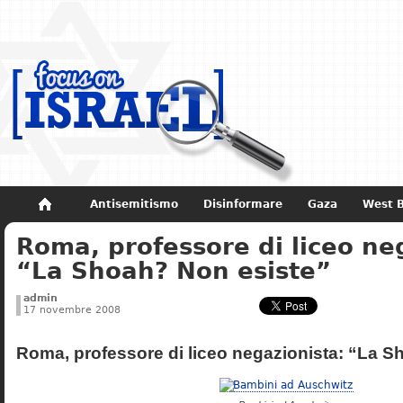
Antisemitismo
Disinformare
Gaza
West 
Roma, professore di liceo ne
Non dimenticare
Storia di Israele
“La Shoah? Non esiste”
admin
17 novembre 2008
Roma, professore di liceo negazionista: “La S