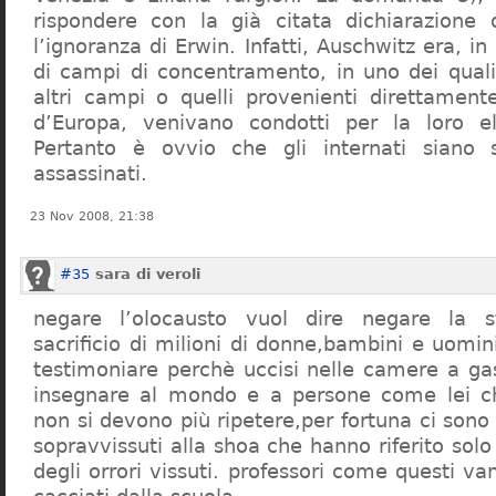
rispondere con la già citata dichiarazione 
l’ignoranza di Erwin. Infatti, Auschwitz era, in
di campi di concentramento, in uno dei quali 
altri campi o quelli provenienti direttamente
d’Europa, venivano condotti per la loro eli
Pertanto è ovvio che gli internati siano st
assassinati.
23 Nov 2008, 21:38
#35
sara di veroli
negare l’olocausto vuol dire negare la st
sacrificio di milioni di donne,bambini e uomi
testimoniare perchè uccisi nelle camere a ga
insegnare al mondo e a persone come lei ch
non si devono più ripetere,per fortuna ci sono
sopravvissuti alla shoa che hanno riferito so
degli orrori vissuti. professori come questi 