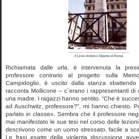
Il Liceo Artistico Ripetta di Roma
Richiamata dalle urla, è intervenuta la pres
professore contrario al progetto sulla Mem
Campidoglio, è uscito dalla stanza sbattendo 
racconta Mollicone – c´erano i rappresentanti di c
una madre. I ragazzi hanno sentito. “Che è succes
ad Auschwitz, professore?”, mi hanno chiesto. 
parlato in classe». Sembra che il professore neg
mai manifestato le sue tesi nel corso delle lezion
descrivono come un uomo stressato, facile a scat
Le frasi esatte della violenta discussione avv