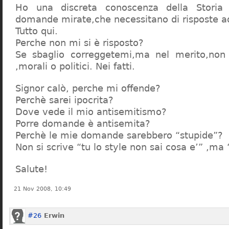
Ho una discreta conoscenza della Storia 
domande mirate,che necessitano di risposte a
Tutto qui.
Perche non mi si è risposto?
Se sbaglio correggetemi,ma nel merito,non c
,morali o politici. Nei fatti.
Signor calò, perche mi offende?
Perchè sarei ipocrita?
Dove vede il mio antisemitismo?
Porre domande è antisemita?
Perchè le mie domande sarebbero “stupide”?
Non si scrive “tu lo style non sai cosa e’” ,ma
Salute!
21 Nov 2008, 10:49
#26
Erwin