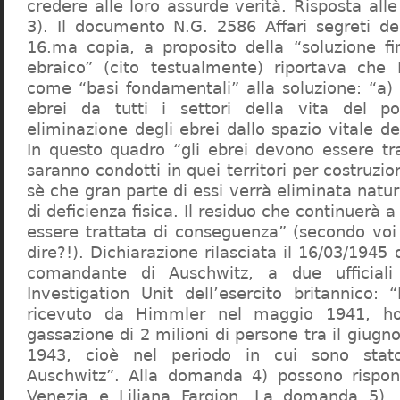
credere alle loro assurde verità. Risposta al
3). Il documento N.G. 2586 Affari segreti de
16.ma copia, a proposito della “soluzione f
ebraico” (cito testualmente) riportava che 
come “basi fondamentali” alla soluzione: “a) 
ebrei da tutti i settori della vita del p
eliminazione degli ebrei dallo spazio vitale d
In questo quadro “gli ebrei devono essere tra
saranno condotti in quei territori per costruzio
sè che gran parte di essi verrà eliminata nat
di deficienza fisica. Il residuo che continuerà 
essere trattata di conseguenza” (secondo vo
dire?!). Dichiarazione rilasciata il 16/03/1945
comandante di Auschwitz, a due ufficial
Investigation Unit dell’esercito britannico: 
ricevuto da Himmler nel maggio 1941, ho
gassazione di 2 milioni di persone tra il giugno
1943, cioè nel periodo in cui sono sta
Auschwitz”. Alla domanda 4) possono rispo
Venezia e Liliana Fargion. La domanda 5), 