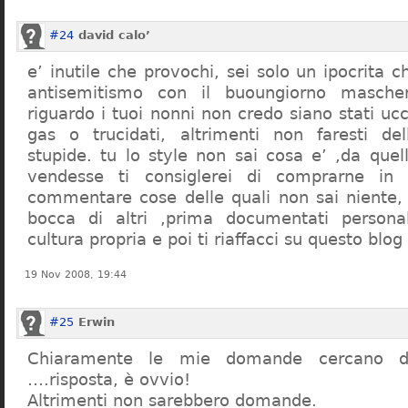
#24
david calo’
e’ inutile che provochi, sei solo un ipocrita 
antisemitismo con il buoungiorno masche
riguardo i tuoi nonni non credo siano stati uc
gas o trucidati, altrimenti non faresti d
stupide. tu lo style non sai cosa e’ ,da quel
vendesse ti consiglerei di comprarne in
commentare cose delle quali non sai niente,
bocca di altri ,prima documentati persona
cultura propria e poi ti riaffacci su questo blog
19 Nov 2008, 19:44
#25
Erwin
Chiaramente le mie domande cercano d
….risposta, è ovvio!
Altrimenti non sarebbero domande.