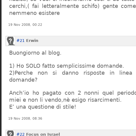
cerchi,( fai letteralmente schifo) gente co
nemmeno esistere
19 Nov 2008, 00:22
#21
Erwin
Buongiorno al blog.
1) Ho SOLO fatto semplicissime domande.
2)Perche non si danno risposte in linea 
domande?
Anch’io ho pagato con 2 nonni quel period
miei e non li vendo,nè esigo risarcimenti.
E’ una questione di stile!
19 Nov 2008, 08:36
#22
Focus on Israel