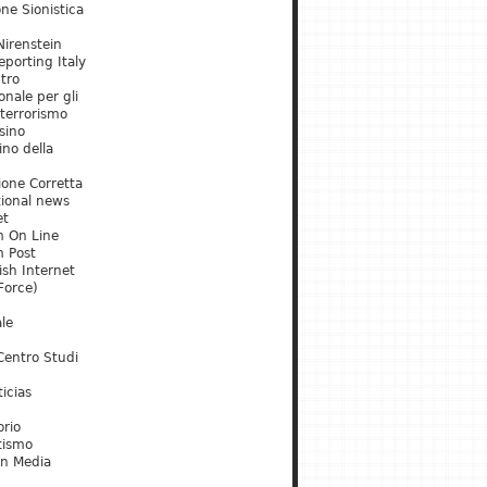
ne Sionistica
irenstein
porting Italy
tro
onale per gli
 terrorismo
sino
ino della
ione Corretta
tional news
et
m On Line
m Post
ish Internet
Force)
le
Centro Studi
icias
orio
tismo
an Media