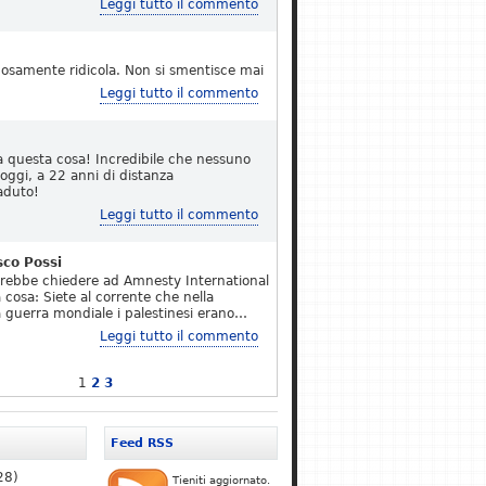
Leggi tutto il commento
osamente ridicola. Non si smentisce mai
Leggi tutto il commento
a questa cosa! Incredibile che nessuno
 oggi, a 22 anni di distanza
aduto!
Leggi tutto il commento
sco Possi
erebbe chiedere ad Amnesty International
 cosa: Siete al corrente che nella
 guerra mondiale i palestinesi erano…
Leggi tutto il commento
1
2
3
Feed RSS
28)
Tieniti aggiornato.