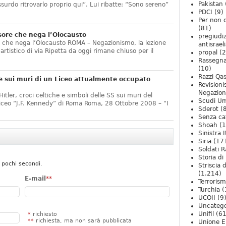
Pakistan
ssurdo ritrovarlo proprio qui”. Lui ribatte: “Sono sereno”
PDCI
(9)
Per non 
(81)
sore che nega l’Olocausto
pregiudiz
e che nega l’Olocausto ROMA – Negazionismo, la lezione
antisrael
o artistico di via Ripetta da oggi rimane chiuso per il
propal
(2
Rassegn
(10)
Razzi Qa
e sui muri di un Liceo attualmente occupato
Revision
Negazio
itler, croci celtiche e simboli delle SS sui muri del
Scudi U
Liceo “J.F. Kennedy” di Roma Roma, 28 Ottobre 2008 – “I
Sderot
(8
Senza ca
Shoah
(1
Sinistra I
Siria
(17
Soldati R
Storia di 
 pochi secondi.
Striscia 
(1.214)
E-mail
**
Terroris
Turchia
(
UCOII
(9
Uncatego
Unifil
(61
*
richiesto
**
richiesta, ma non sarà pubblicata
Unione E