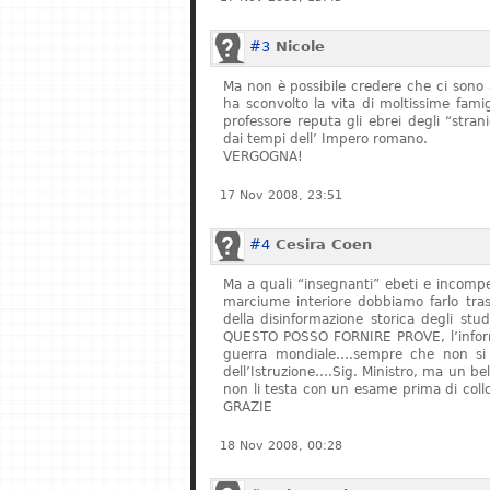
#3
Nicole
Ma non è possibile credere che ci sono 
ha sconvolto la vita di moltissime fam
professore reputa gli ebrei degli “stran
dai tempi dell’ Impero romano.
VERGOGNA!
17 Nov 2008, 23:51
#4
Cesira Coen
Ma a quali “insegnanti” ebeti e incompe
marciume interiore dobbiamo farlo tras
della disinformazione storica degli stu
QUESTO POSSO FORNIRE PROVE, l’informa
guerra mondiale….sempre che non si fe
dell’Istruzione….Sig. Ministro, ma un bel
non li testa con un esame prima di col
GRAZIE
18 Nov 2008, 00:28