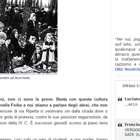
"Per noi, po
sull´odio, su
qualunque v
ebraico, ques
lo tratterem
razzismo e d
ONU Novemb
ambini ad Auschwitz
Ultimi 
si, non ci sono le prove. Basta con questa cultura
Lucian
...ecco.
 nelle Foibe e noi stiamo a parlare degli ebrei, che non
essore di via Ripetta si sentivano sin dalla strada dove s
alle grida di protesta, contro le sue posizioni negazioniste, da
 classe della IV C. È successo giovedì scorso al piano terra
Frsncis
VERGOG
DATE S
riggio, così solo un paio di studenti, e una madre, hanno