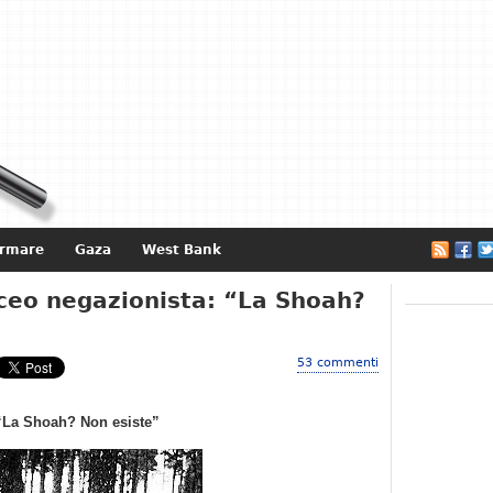
ormare
Gaza
West Bank
e
iceo negazionista: “La Shoah?
53 commenti
 “La Shoah? Non esiste”