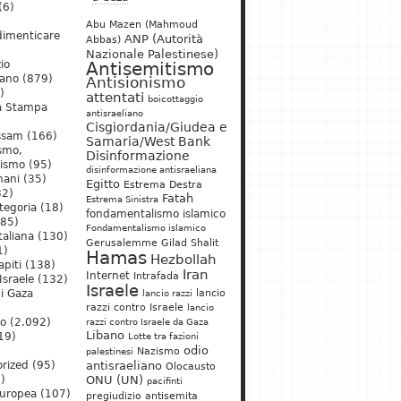
(6)
Abu Mazen (Mahmoud
dimenticare
ANP (Autorità
Abbas)
Nazionale Palestinese)
io
Antisemitismo
iano
(879)
Antisionismo
)
attentati
boicottaggio
a Stampa
antisraeliano
Cisgiordania/Giudea e
ssam
(166)
Samaria/West Bank
ismo,
Disinformazione
nismo
(95)
disinformazione antisraeliana
mani
(35)
Egitto
Estrema Destra
2)
Fatah
Estrema Sinistra
tegoria
(18)
fondamentalismo islamico
85)
Fondamentalismo islamico
taliana
(130)
Gerusalemme
Gilad Shalit
1)
Hamas
Hezbollah
apiti
(138)
Iran
Internet
Intrafada
Israele
(132)
Israele
lancio
di Gaza
lancio razzi
razzi contro Israele
lancio
mo
(2.092)
razzi contro Israele da Gaza
Libano
19)
Lotte tra fazioni
odio
)
Nazismo
palestinesi
rized
(95)
antisraeliano
Olocausto
)
ONU (UN)
pacifinti
uropea
(107)
pregiudizio antisemita