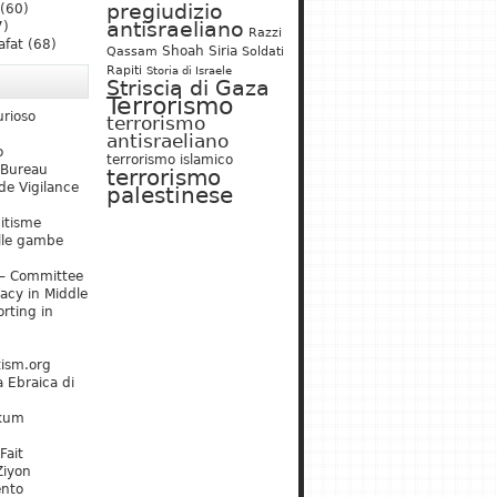
pregiudizio
(60)
antisraeliano
7)
Razzi
afat
(68)
Shoah
Siria
Qassam
Soldati
Rapiti
Storia di Israele
Striscia di Gaza
Terrorismo
urioso
terrorismo
antisraeliano
o
terrorismo islamico
 Bureau
terrorismo
de Vigilance
palestinese
mitisme
lle gambe
– Committee
acy in Middle
rting in
tism.org
 Ebraica di
kum
Fait
Ziyon
ento