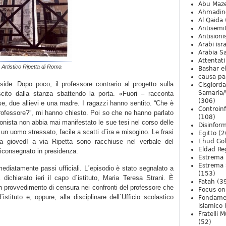
Abu Maz
Ahmadin
Al Qaida
Antisemi
Antision
Arabi isra
Arabia S
Attentati
o Artistico Ripetta di Roma
Bashar e
causa pa
side. Dopo poco, il professore contrario al progetto sulla
Cisgiord
Samaria/
ito dalla stanza sbattendo la porta. «Fuori – racconta
(306)
se, due allievi e una madre. I ragazzi hanno sentito. “Che è
Controin
rofessore?”, mi hanno chiesto. Poi so che ne hanno parlato
(108)
onista non abbia mai manifestato le sue tesi nel corso delle
Disinfor
un uomo stressato, facile a scatti d´ira e misogino. Le frasi
Egitto
(2
ta giovedì a via Ripetta sono racchiuse nel verbale del
Ehud Go
Eldad Re
riconsegnato in presidenza.
Estrema 
Estrema 
ediatamente passi ufficiali. L´episodio è stato segnalato a
(153)
dichiarato ieri il capo d´istituto, Maria Teresa Strani. È
Fatah
(3
 un provvedimento di censura nei confronti del professore che
Focus on 
istituto e, oppure, alla disciplinare dell´Ufficio scolastico
Fondame
islamico
Fratelli 
(52)