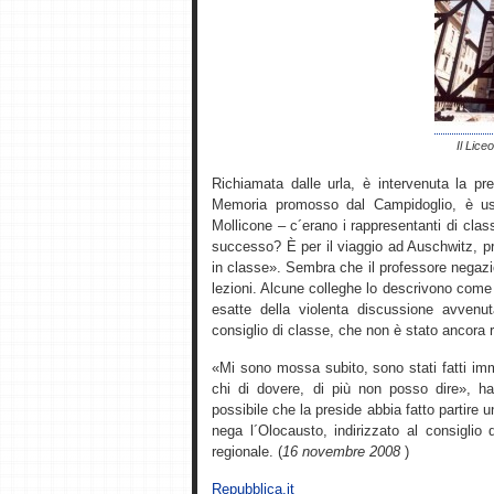
Il Lice
Richiamata dalle urla, è intervenuta la pre
Memoria promosso dal Campidoglio, è usc
Mollicone – c´erano i rappresentanti di clas
successo? È per il viaggio ad Auschwitz, p
in classe». Sembra che il professore negazi
lezioni. Alcune colleghe lo descrivono come 
esatte della violenta discussione avvenu
consiglio di classe, che non è stato ancora 
«Mi sono mossa subito, sono stati fatti imm
chi di dovere, di più non posso dire», ha 
possibile che la preside abbia fatto partire
nega l´Olocausto, indirizzato al consiglio d´
regionale. (
16 novembre 2008
)
Repubblica.it