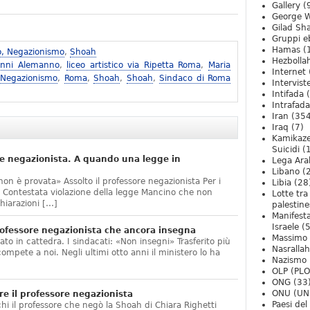
Gallery
(
George W
Gilad Sha
Gruppi eb
Hamas
(
o, Negazionismo
,
Shoah
Hezbolla
anni Alemanno
,
liceo artistico via Ripetta Roma
,
Maria
Internet
 Negazionismo
,
Roma
,
Shoah
,
Shoah
,
Sindaco di Roma
Intervist
Intifada
(
Intrafada
Iran
(354
Iraq
(7)
Kamikaze
Suicidi
(
e negazionista. A quando una legge in
Lega Ara
Libano
(
non è provata» Assolto il professore negazionista Per i
Libia
(28
te. Contestata violazione della legge Mancino che non
Lotte tra
hiarazioni […]
palestine
Manifesta
Israele
(5
ofessore negazionista che ancora insegna
Massimo
ato in cattedra. I sindacati: «Non insegni» Trasferito più
Nasrallah
compete a noi. Negli ultimi otto anni il ministero lo ha
Nazismo
]
OLP (PLO
ONG
(33
ONU (UN
e il professore negazionista
Paesi de
chi il professore che negò la Shoah di Chiara Righetti