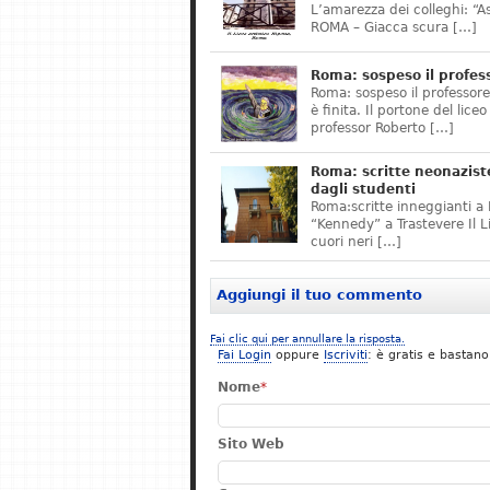
L’amarezza dei colleghi: “A
ROMA – Giacca scura […]
Roma: sospeso il profes
Roma: sospeso il professor
è finita. Il portone del lice
professor Roberto […]
Roma: scritte neonazist
dagli studenti
Roma:scritte inneggianti a H
“Kennedy” a Trastevere Il 
cuori neri […]
Aggiungi il tuo commento
Fai clic qui per annullare la risposta.
Fai Login
oppure
Iscriviti
: è gratis e bastano
Nome
*
Sito Web