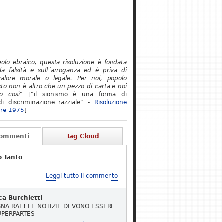
polo ebraico, questa risoluzione è fondata
lla falsità e sull´arroganza ed è priva di
alore morale o legale. Per noi, popolo
to non è altro che un pezzo di carta e noi
o così"
["il sionismo è una forma di
i discriminazione razziale" -
Risoluzione
re 1975
]
Commenti
Tag Cloud
o Tanto
Leggi tutto il commento
ca Burchietti
NA RAI ! LE NOTIZIE DEVONO ESSERE
UPERPARTES