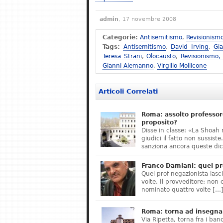
admin
, 17 novembre 2008
Categorie:
Antisemitismo
,
Revisionism
Tags:
Antisemitismo
,
David Irving
,
Gi
Teresa Strani
,
Olocausto
,
Revisionismo,
Gianni Alemanno
,
Virgilio Mollicone
Articoli Correlati
Roma: assolto professor
proposito?
Disse in classe: «La Shoah 
giudici il fatto non sussis
sanziona ancora queste dic
Franco Damiani: quel pr
Quel prof negazionista lasci
volte. Il provveditore: non 
nominato quattro volte […
Roma: torna ad insegnar
Via Ripetta, torna fra i ban