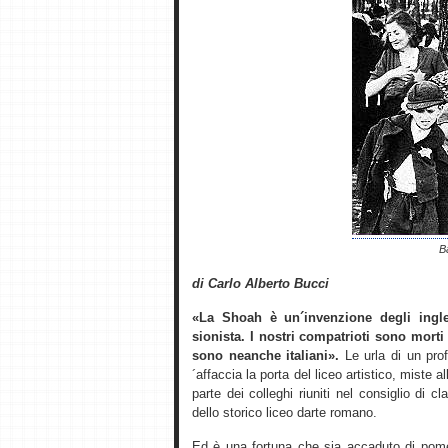
B
di Carlo Alberto Bucci
«La Shoah è un´invenzione degli ingle
sionista. I nostri compatrioti sono morti
sono neanche italiani».
Le urla di un prof
´affaccia la porta del liceo artistico, miste 
parte dei colleghi riuniti nel consiglio di
dello storico liceo darte romano.
Ed è una fortuna che sia accaduto di pome