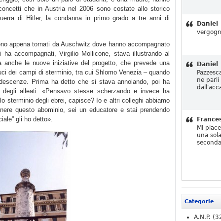
 concetti che in Austria nel 2006 sono costate allo storico
guerra di Hitler, la condanna in primo grado a tre anni di
Daniel
vergogn
 sono appena tornati da Auschwitz dove hanno accompagnato
 ha accompagnati, Virgilio Mollicone, stava illustrando al
ma anche le nuove iniziative del progetto, che prevede una
Daniel
duci dei campi di sterminio, tra cui Shlomo Venezia – quando
Pazzesc
ne parli
ndescenze. Prima ha detto che si stava annoiando, poi ha
dall'acc
 degli alleati. «Pensavo stesse scherzando e invece ha
lo sterminio degli ebrei, capisce? Io e altri colleghi abbiamo
nere questo abominio, sei un educatore e stai prendendo
iale” gli ho detto».
France
Mi piac
una sola
seconda
Categorie
A.N.P.
(3