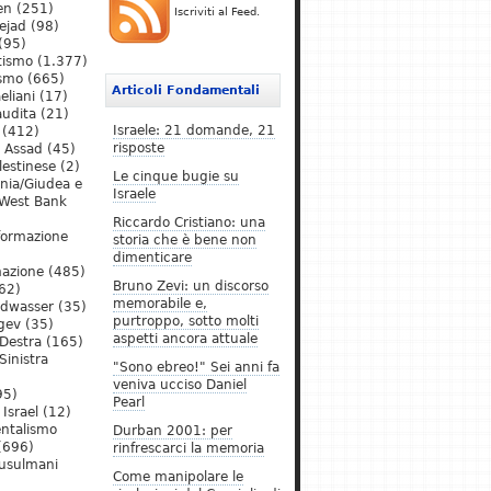
en
(251)
Iscriviti al Feed.
ejad
(98)
(95)
tismo
(1.377)
ismo
(665)
Articoli Fondamentali
eliani
(17)
audita
(21)
Israele: 21 domande, 21
(412)
risposte
l Assad
(45)
lestinese
(2)
Le cinque bugie su
ania/Giudea e
Israele
West Bank
Riccardo Cristiano: una
formazione
storia che è bene non
dimenticare
mazione
(485)
Bruno Zevi: un discorso
62)
memorabile e,
ldwasser
(35)
purtroppo, sotto molti
gev
(35)
aspetti ancora attuale
Destra
(165)
Sinistra
"Sono ebreo!" Sei anni fa
veniva ucciso Daniel
95)
Pearl
Israel
(12)
ntalismo
Durban 2001: per
(696)
rinfrescarci la memoria
Musulmani
Come manipolare le