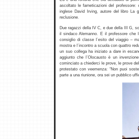
ascoltato le farneticazioni del professore:
inglese David Irving, autore del libro La 
reclusione.
Due ragazzi della IV C, e due della III G,
il sindaco Alemanno. E il professore che li
consiglio di classe l´esito del viaggio – 
mostra e l´incontro a scuola con quattro re
un suo collega ha iniziato a dare in esca
aggiunto che l´Olocausto è un invenzione
cominciato a chiederci le prove, le prove del
protestato con veemenza: “Non puoi soste
parte a una riunione, ora sei un pubblico uffic