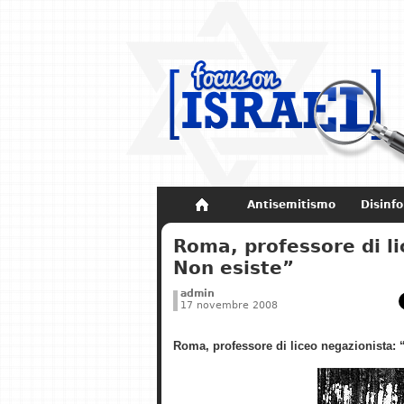
Antisemitismo
Disinf
Non dimenticare
Storia di Israel
Roma, professore di l
Non esiste”
admin
17 novembre 2008
Roma, professore di liceo negazionista: