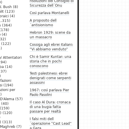
risoluzioni del Consiglio di
9)
Sicurezza dell´Onu
. Bush
(8)
lit
(123)
Così parlava Montanelli
raici
(4)
A proposito dell
1.315)
´antisionismo
h
(364)
(178)
Hebron 1929: scene da
e
(4)
un massacro
32)
(122)
Cossiga agli ebrei italiani:
)
"Vi abbiamo venduto"
Chi è Samir Kuntar: una
/ Attentatori
storia che in pochi
194)
conoscono
ba
(14)
237)
Testi palestinesi: ebrei
)
denigrati come serpenti
 fazioni
assassini
si
(194)
zioni per
1967: così parlava Pier
)
Paolo Pasolini
 D'Alema
(57)
Il caso Al Dura: cronaca
(40)
di una bugia fatta
(159)
passare per realtà
)
(120)
)
I falsi miti dell
)
(313)
´operazione "Cast Lead"
l Maghreb
(7)
a Gaza