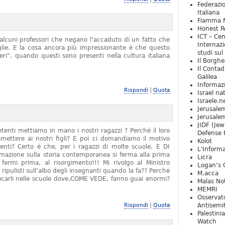
Federazio
Italiana
Fiamma N
Honest Re
ICT – Cen
alcuni professori che negano l’accaduto di un fatto che
Internazi
iglie. E la cosa ancora più impressionante è che questo
studi sul
ieri”, quando questi sono presenti nella cultura italiana
Il Borghe
Il Contad
Galilea
Informaz
|
Rispondi
Quota
Israel na
Israele.n
Jerusale
Jerusale
JIDF (Jew
tenti mettiamo in mano i nostri ragazzi ? Perchè il loro
Defense 
mettere ai nostri figli? E poi ci domandiamo il motivo
Kolot
denti? Certo è che, per i ragazzi di molte scuole, E DI
L'Informa
zione sulla storia contemporanea si ferma alla prima
Licra
rmi prima, al risorgimento!!! Mi rivolgo al Ministro
Logan’s 
 ripulisti sull’albo degli insegnanti quando la fa?? Perchè
M.acca
locarli nelle scuole dove,COME VEDE, fanno guai enormi?
Malas Not
MEMRI
Osservat
|
Rispondi
Quota
Antisemi
Palestini
Watch