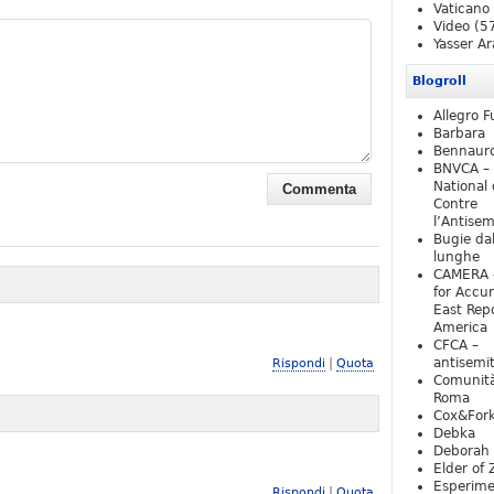
Vaticano
Video
(5
Yasser Ar
Blogroll
Allegro F
Barbara
Bennaur
BNVCA –
National 
Contre
l’Antise
Bugie da
lunghe
CAMERA 
for Accur
East Repo
America
CFCA –
|
antisemi
Rispondi
Quota
Comunità
Roma
Cox&For
Debka
Deborah 
Elder of 
Esperim
|
Rispondi
Quota