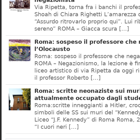
negazionista
Via Ripetta, torna fra i banchi il prof
Shoah di Chiara Righetti L’amarezza d
“Assurdo ritrovarlo proprio qui”. Lui r
sereno” ROMA – Giacca scura […]
Roma: sospeso il professore che
l’Olocausto
Roma: sospeso il professore che nega
ROMA – Negazionismo, la lezione è fini
liceo artistico di via Ripetta da oggi 
il professor Roberto […]
Roma: scritte neonaziste sui muri
attualmente occupato dagli stud
Roma:scritte inneggianti a Hitler, croc
simboli delle SS sui muri del “Kennedy
Liceo “J.F. Kennedy” di Roma Roma, 2
“I cuori neri […]