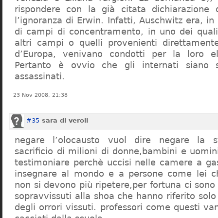
rispondere con la già citata dichiarazione 
l’ignoranza di Erwin. Infatti, Auschwitz era, in
di campi di concentramento, in uno dei quali 
altri campi o quelli provenienti direttamente
d’Europa, venivano condotti per la loro eli
Pertanto è ovvio che gli internati siano st
assassinati.
23 Nov 2008, 21:38
#35
sara di veroli
negare l’olocausto vuol dire negare la st
sacrificio di milioni di donne,bambini e uomi
testimoniare perchè uccisi nelle camere a ga
insegnare al mondo e a persone come lei ch
non si devono più ripetere,per fortuna ci sono
sopravvissuti alla shoa che hanno riferito so
degli orrori vissuti. professori come questi 