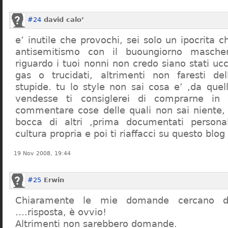
#24
david calo’
e’ inutile che provochi, sei solo un ipocrita 
antisemitismo con il buoungiorno masche
riguardo i tuoi nonni non credo siano stati uc
gas o trucidati, altrimenti non faresti d
stupide. tu lo style non sai cosa e’ ,da quel
vendesse ti consiglerei di comprarne in
commentare cose delle quali non sai niente,
bocca di altri ,prima documentati persona
cultura propria e poi ti riaffacci su questo blog
19 Nov 2008, 19:44
#25
Erwin
Chiaramente le mie domande cercano d
….risposta, è ovvio!
Altrimenti non sarebbero domande.