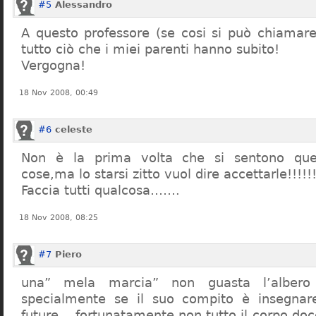
#5
Alessandro
A questo professore (se cosi si può chiamare)
tutto ciò che i miei parenti hanno subito!
Vergogna!
18 Nov 2008, 00:49
#6
celeste
Non è la prima volta che si sentono que
cose,ma lo starsi zitto vuol dire accettarle!!!!!
Faccia tutti qualcosa…….
18 Nov 2008, 08:25
#7
Piero
una” mela marcia” non guasta l’alber
specialmente se il suo compito è insegnare
future… fortunatamente non tutto il corpo doc