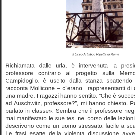
Il Liceo Artistico Ripetta di Roma
Richiamata dalle urla, è intervenuta la pres
professore contrario al progetto sulla Mem
Campidoglio, è uscito dalla stanza sbattendo 
racconta Mollicone – c´erano i rappresentanti di c
una madre. I ragazzi hanno sentito. “Che è succes
ad Auschwitz, professore?”, mi hanno chiesto. 
parlato in classe». Sembra che il professore neg
mai manifestato le sue tesi nel corso delle lezion
descrivono come un uomo stressato, facile a scat
Le frasi esatte della violenta discussione avv