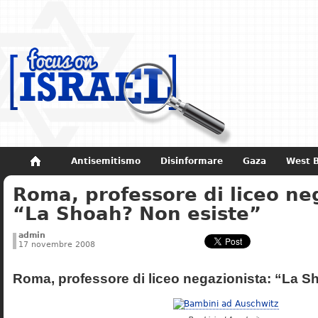
Antisemitismo
Disinformare
Gaza
West 
Roma, professore di liceo ne
Non dimenticare
Storia di Israele
“La Shoah? Non esiste”
admin
17 novembre 2008
Roma, professore di liceo negazionista: “La S