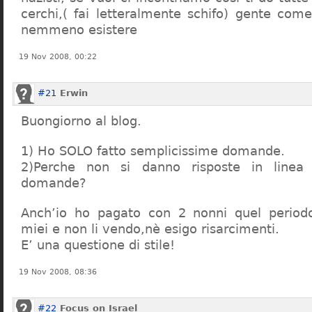
cerchi,( fai letteralmente schifo) gente co
nemmeno esistere
19 Nov 2008, 00:22
#21
Erwin
Buongiorno al blog.
1) Ho SOLO fatto semplicissime domande.
2)Perche non si danno risposte in linea 
domande?
Anch’io ho pagato con 2 nonni quel period
miei e non li vendo,nè esigo risarcimenti.
E’ una questione di stile!
19 Nov 2008, 08:36
#22
Focus on Israel