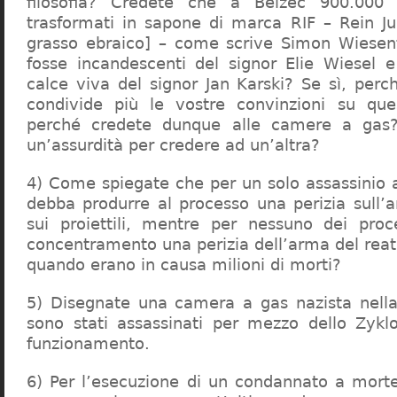
filosofia? Credete che a Belzec 900.000 
trasformati in sapone di marca RIF – Rein Ju
grasso ebraico] – come scrive Simon Wiesent
fosse incandescenti del signor Elie Wiesel 
calce viva del signor Jan Karski? Se sì, perc
condivide più le vostre convinzioni su que
perché credete dunque alle camere a gas?
un’assurdità per credere ad un’altra?
4) Come spiegate che per un solo assassinio a 
debba produrre al processo una perizia sull’
sui proiettili, mentre per nessuno dei proc
concentramento una perizia dell’arma del reat
quando erano in causa milioni di morti?
5) Disegnate una camera a gas nazista nella
sono stati assassinati per mezzo dello Zykl
funzionamento.
6) Per l’esecuzione di un condannato a mort