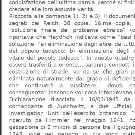
soddisfazione dell’ultima parola perché si finir
credere alle loro assurde verità.
Risposta alle domande 1), 2) e 3). Il documen
segreti del Reich. 30 copie. 16.ma copia, 
“soluzione finale del problema ebraico” (c
riportava che Heydrich indicava come “basi 
soluzione: “a) eliminazione degli ebrei da tutti 
del popolo tedesco; b) eliminazione degli e
vitale del popolo tedesco”. In questo quadro
essere trasferiti a oriente… saranno condotti in
costruzione di strade; va da sè che gran pa
eliminata naturalmente dal grado di deficienza
che continuerà a sussistere… dovrà ess
conseguenza” (secondo voi cosa intendevano d
Dichiarazione rilasciata il 16/03/1945 d
comandante di Auschwitz, a due ufficial
Investigation Unit dell’esercito britannico: 
ricevuto da Himmler nel maggio 1941, ho
gassazione di 2 milioni di persone tra il giugno
1943, cioè nel periodo in cui sono sta