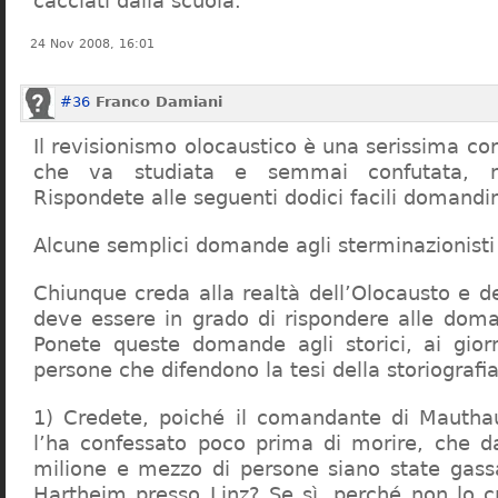
cacciati dalla scuola.
24 Nov 2008, 16:01
#36
Franco Damiani
Il revisionismo olocaustico è una serissima cor
che va studiata e semmai confutata, n
Rispondete alle seguenti dodici facili domandi
Alcune semplici domande agli sterminazionisti
Chiunque creda alla realtà dell’Olocausto e d
deve essere in grado di rispondere alle dom
Ponete queste domande agli storici, ai giorna
persone che difendono la tesi della storiografia 
1) Credete, poiché il comandante di Mauthau
l’ha confessato poco prima di morire, che d
milione e mezzo di persone siano state gassa
Hartheim presso Linz? Se sì, perché non lo 