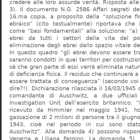
credere alle loro assurde verità. Risposta al
3). Il documento N.G. 2586 Affari segreti de
16.ma copia, a proposito della “soluzione f
ebraico” (cito testualmente) riportava che 
come “basi fondamentali” alla soluzione: “a) 
ebrei da tutti i settori della vita del p
eliminazione degli ebrei dallo spazio vitale d
In questo quadro “gli ebrei devono essere tra
saranno condotti in quei territori per costruzio
sè che gran parte di essi verrà eliminata nat
di deficienza fisica. Il residuo che continuerà 
essere trattata di conseguenza” (secondo vo
dire?!). Dichiarazione rilasciata il 16/03/1945
comandante di Auschwitz, a due ufficial
Investigation Unit dell’esercito britannico: 
ricevuto da Himmler nel maggio 1941, ho
gassazione di 2 milioni di persone tra il giugno
1943, cioè nel periodo in cui sono sta
Auschwitz”. Alla domanda 4) possono rispo
Venezia e Liliana Fargion. La domanda 5), 