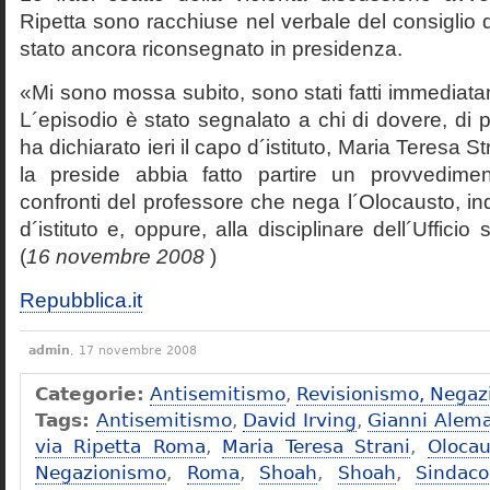
Ripetta sono racchiuse nel verbale del consiglio 
stato ancora riconsegnato in presidenza.
«Mi sono mossa subito, sono stati fatti immediatam
L´episodio è stato segnalato a chi di dovere, di 
ha dichiarato ieri il capo d´istituto, Maria Teresa S
la preside abbia fatto partire un provvedime
confronti del professore che nega l´Olocausto, ind
d´istituto e, oppure, alla disciplinare dell´Ufficio 
(
16 novembre 2008
)
Repubblica.it
admin
, 17 novembre 2008
Categorie:
Antisemitismo
,
Revisionismo, Negaz
Tags:
Antisemitismo
,
David Irving
,
Gianni Alem
via Ripetta Roma
,
Maria Teresa Strani
,
Olocau
Negazionismo
,
Roma
,
Shoah
,
Shoah
,
Sindac