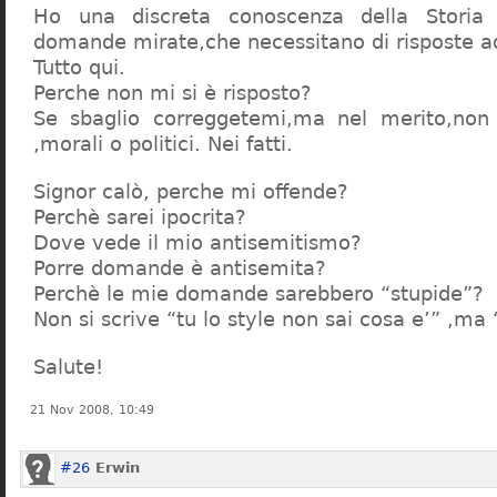
Ho una discreta conoscenza della Storia 
domande mirate,che necessitano di risposte a
Tutto qui.
Perche non mi si è risposto?
Se sbaglio correggetemi,ma nel merito,non c
,morali o politici. Nei fatti.
Signor calò, perche mi offende?
Perchè sarei ipocrita?
Dove vede il mio antisemitismo?
Porre domande è antisemita?
Perchè le mie domande sarebbero “stupide”?
Non si scrive “tu lo style non sai cosa e’” ,ma
Salute!
21 Nov 2008, 10:49
#26
Erwin