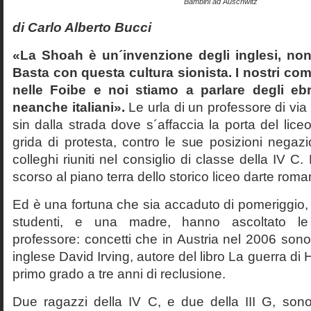
Bambini ad Auschwitz
di Carlo Alberto Bucci
«La Shoah è un´invenzione degli inglesi, non
Basta con questa cultura sionista. I nostri com
nelle Foibe e noi stiamo a parlare degli eb
neanche italiani».
Le urla di un professore di via
sin dalla strada dove s´affaccia la porta del liceo 
grida di protesta, contro le sue posizioni negazi
colleghi riuniti nel consiglio di classe della IV 
scorso al piano terra dello storico liceo darte roma
Ed è una fortuna che sia accaduto di pomeriggio, 
studenti, e una madre, hanno ascoltato le f
professore: concetti che in Austria nel 2006 sono 
inglese David Irving, autore del libro La guerra di H
primo grado a tre anni di reclusione.
Due ragazzi della IV C, e due della III G, son