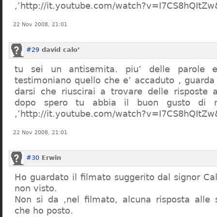
,’http://it.youtube.com/watch?v=I7CS8hQIt
22 Nov 2008, 21:01
#29
david calo’
tu sei un antisemita. piu’ delle parole e
testimoniano quello che e’ accaduto , guarda
darsi che riuscirai a trovare delle risposte
dopo spero tu abbia il buon gusto di n
,’http://it.youtube.com/watch?v=I7CS8hQIt
22 Nov 2008, 21:01
#30
Erwin
Ho guardato il filmato suggerito dal signor Ca
non visto.
Non si da ,nel filmato, alcuna risposta all
che ho posto.