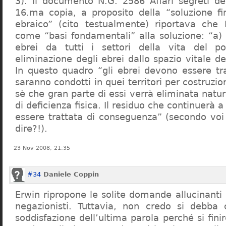
3). Il documento N.G. 2586 Affari segreti de
16.ma copia, a proposito della “soluzione f
ebraico” (cito testualmente) riportava che 
come “basi fondamentali” alla soluzione: “a) 
ebrei da tutti i settori della vita del p
eliminazione degli ebrei dallo spazio vitale d
In questo quadro “gli ebrei devono essere tra
saranno condotti in quei territori per costruzio
sè che gran parte di essi verrà eliminata nat
di deficienza fisica. Il residuo che continuerà 
essere trattata di conseguenza” (secondo vo
dire?!).
23 Nov 2008, 21:35
#34
Daniele Coppin
Erwin ripropone le solite domande allucinanti
negazionisti. Tuttavia, non credo si debba 
soddisfazione dell’ultima parola perché si finir